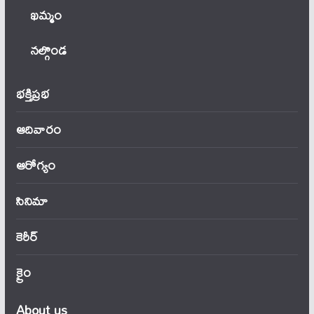
ఖ‌మ్మం
నల్గొండ
భక్తిప్రభ
ఆదివారం
ఆరోగ్యం
సినిమా
కెరీర్
క్రైం
About us