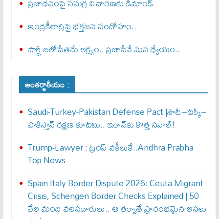
ప్రజాధనంపై సమగ్ర విచారణకు డిమాండ్‌
ఇంద్రకీలాద్రిపై భక్తజన సందోహం..
పార్టీ బలోపేతమే లక్ష్యం.. ప్రజాసేవే మన ధ్యేయం..
అంతర్జాతీయం :
Saudi-Turkey-Pakistan Defense Pact |సౌదీ–టర్కీ–
పాకిస్తాన్ రక్షణ కూటమి.. ఇరాన్‌కు కొత్త సవాల్!
Trump-Lawyer : ట్రంప్ వ‌కీలుకే..Andhra Prabha
Top News
Spain Italy Border Dispute 2026: Ceuta Migrant
Crisis, Schengen Border Checks Explained | 50
వేల మంది వలసదారులు.. ఆ తర్వాతే ప్రారంభ‌మైన అసలు