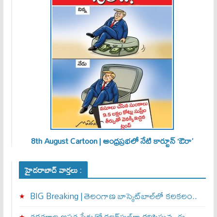
8th August Cartoon | ఆంధ్రప్రభలో నేటి కార్టూన్ ‘ఔరా’
హైదరాబాద్ వార్తలు :
BIG Breaking | తెలంగాణ బాస్కెట్‌బాల్‌లో కలకలం..
రకరకాల ఆఫర్ల పేరుతో కలర్‌ఫుల్‌గా కనిపిస్తున్న ఈ