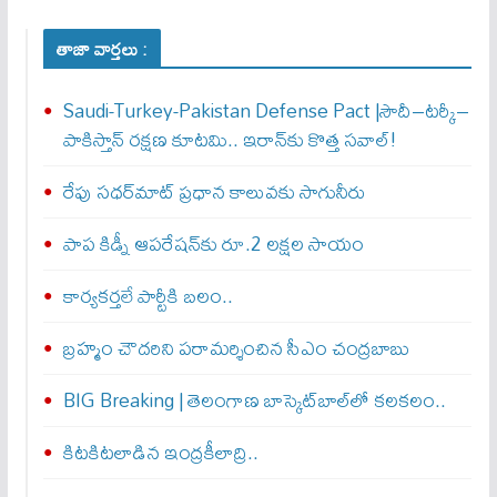
తాజా వార్తలు :
Saudi-Turkey-Pakistan Defense Pact |సౌదీ–టర్కీ–
పాకిస్తాన్ రక్షణ కూటమి.. ఇరాన్‌కు కొత్త సవాల్!
రేపు సధర్‌మాట్‌ ప్రధాన కాలువకు సాగునీరు
పాప కిడ్నీ ఆపరేషన్‌కు రూ.2 లక్షల సాయం
కార్యకర్తలే పార్టీకి బలం..
బ్రహ్మం చౌదరిని పరామర్శించిన సీఎం చంద్రబాబు
BIG Breaking | తెలంగాణ బాస్కెట్‌బాల్‌లో కలకలం..
కిటకిటలాడిన ఇంద్రకీలాద్రి..