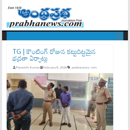
TG | కౌంటింగ్ రోజున కట్టుదిట్టమైన
భద్రతా ఏర్పాట్లు
Praneeth Kumar
February 8, 2026
prabhanews. com