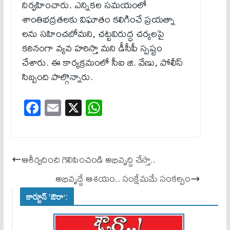
నిర్వహించారు. ఎన్నికల సమయంలో
శాంతిభద్రతలకు విఘాతం కలిగించే ప్రయత్నా
లను సహించబోమని, చట్టవిరుద్ధ చర్యలపై
కఠినంగా వ్యవ హరిస్తా మని డీసీపీ స్పష్టం
చేశారు. ఈ కార్యక్రమంలో సీఐ జి. వేణు, పోలీస్
సిబ్బంది పాల్గొన్నారు.
Fa
E
X
W
ce
m
ha
bo
ail
ts
ok
A
ఆశీర్వదించి గెలిపించండి అభివృద్ధి చేస్తా..
pp
అభివృద్ధే ఆశయం.. సంక్షేమమే సంకల్పం
కార్టూన్ ‘ఔరా’: