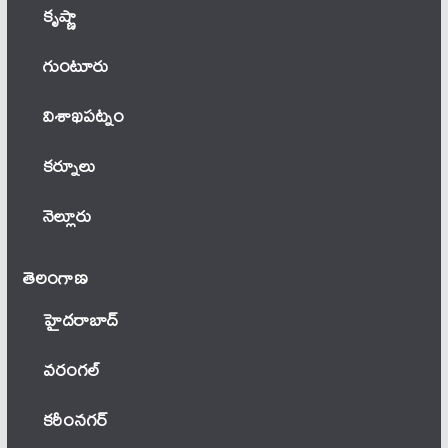
కృష్ణా
గుంటూరు
విశాఖపట్నం
కర్నూలు
నెల్లూరు
తెలంగాణ‌
హైదరాబాద్
వ‌రంగ‌ల్
కరీంనగర్