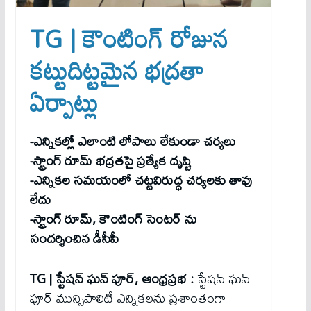
TG | కౌంటింగ్ రోజున
కట్టుదిట్టమైన భద్రతా
ఏర్పాట్లు
-ఎన్నికల్లో ఎలాంటి లోపాలు లేకుండా చర్యలు
-స్ట్రాంగ్ రూమ్ భద్రతపై ప్రత్యేక దృష్టి
-ఎన్నికల సమయంలో చట్టవిరుద్ధ చర్యలకు తావు
లేదు
-స్ట్రాంగ్ రూమ్, కౌంటింగ్ సెంటర్ ను
సందర్శించిన డీసీపీ
TG |
స్టేషన్ ఘన్ పూర్, ఆంధ్రప్రభ :
స్టేషన్ ఘన్
పూర్ మున్సిపాలిటీ ఎన్నికలను ప్రశాంతంగా