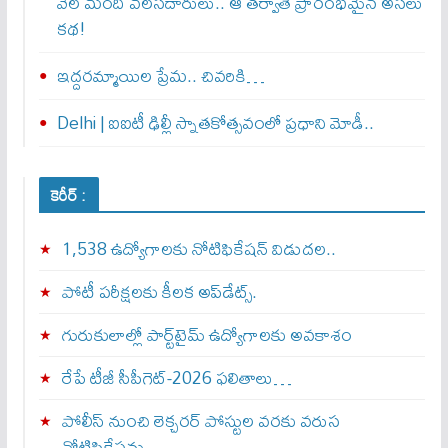
వేల మంది వలసదారులు.. ఆ తర్వాతే ప్రారంభ‌మైన అసలు
కథ!
ఇద్దరమ్మాయిల ప్రేమ.. చివరికి…
Delhi | ఐఐటీ ఢిల్లీ స్నాతకోత్సవంలో ప్రధాని మోడీ..
కెరీర్ :
1,538 ఉద్యోగాలకు నోటిఫికేషన్ విడుదల..
పోటీ పరీక్షలకు కీలక అప్‌డేట్స్.
గురుకులాల్లో పార్ట్‌టైమ్ ఉద్యోగాలకు అవకాశం
రేపే టీజీ సీపీగెట్‌-2026 ఫలితాలు…
పోలీస్ నుంచి లెక్చరర్ పోస్టుల వరకు వరుస
నోటిఫికేషన్లు