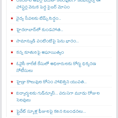
పోస్టర్ల వెనుక పెద్ద సైబర్ మోసం
వైద్య సేవలకు టిమ్స్‌ సిద్ధం..
హైదరాబాద్‌లో కుండపోత..
సామాన్యుడి వంటింటిపై పెను భారం..
కన్న కూతురిపై అఘాయిత్యం
ఓవైసీ కాలేజీ కేసులో అధికారులకు కోర్టు ధిక్కరణ
నోటీసులు
హైడ్రా కొలువుల కోసం పోటెత్తిన యువత..
విద్యార్థులకు గుడ్‌న్యూస్.. వరుసగా మూడు రోజుల
సెలవులు
ప్రైవేట్ స్కూళ్ల ఫీజులపై కఠిన నిబంధనలు..