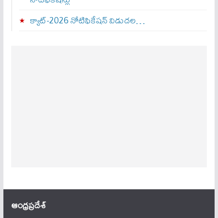
క్యాట్-2026 నోటిఫికేషన్ విడుదల…
ఆంధ్ర‌ప్ర‌దేశ్