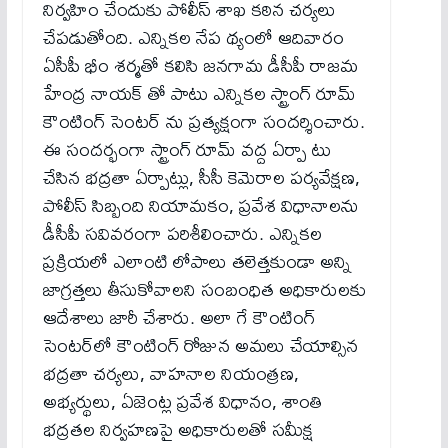
నిర్వహిం చేందుకు పోలీస్ శాఖ కఠిన చర్యలు
చేపడుతోంది. ఎన్నికల నేప థ్యంలో ఆదివారం
ఏసీపీ భీం శర్మతో కలిసి జనగామ డీసీపీ రాజమ
హేంద్ర నాయక్ తో పాటు ఎన్నికల స్ట్రాంగ్ రూమ్
కౌంటింగ్ సెంటర్ ను ప్రత్యక్షంగా సందర్శించారు.
ఈ సందర్భంగా స్ట్రాంగ్ రూమ్ వద్ద ఏర్పా టు
చేసిన భద్రతా ఏర్పాట్లు, సీసీ కెమెరాల పర్యవేక్షణ,
పోలీస్ సిబ్బంది నియామకం, ప్రవేశ విధానాలను
డీసీపీ సవివరంగా పరిశీలించారు. ఎన్నికల
ప్రక్రియలో ఎలాంటి లోపాలు తలెత్తకుండా అన్ని
జాగ్రత్తలు తీసుకోవాలని సంబంధిత అధికారులకు
ఆదేశాలు జారీ చేశారు. అలా గే కౌంటింగ్
సెంటర్‌లో కౌంటింగ్ రోజున అమలు చేయాల్సిన
భద్రతా చర్యలు, వాహనాల నియంత్రణ,
అభ్యర్థులు, ఏజెంట్ల ప్రవేశ విధానం, శాంతి
భద్రతల నిర్వహణపై అధికారులతో సమీక్ష