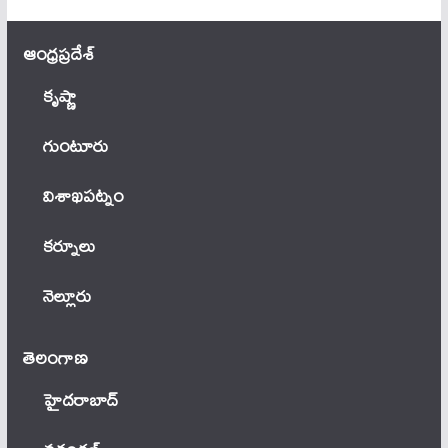
ఆంధ్ర‌ప్ర‌దేశ్
కృష్ణా
గుంటూరు
విశాఖపట్నం
కర్నూలు
నెల్లూరు
తెలంగాణ‌
హైదరాబాద్