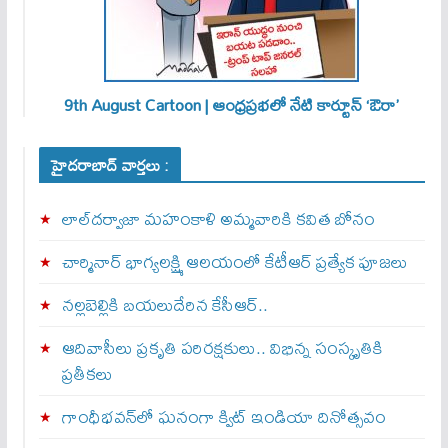
9th August Cartoon | ఆంధ్రప్రభలో నేటి కార్టూన్ ‘ఔరా’
హైదరాబాద్ వార్తలు :
లాల్‌దర్వాజా మహంకాళి అమ్మవారికి కవిత బోనం
చార్మినార్‌ భాగ్యలక్ష్మి ఆలయంలో కేటీఆర్ ప్రత్యేక పూజలు
నల్లబెల్లికి బయలుదేరిన కేసీఆర్‌..
ఆదివాసీలు ప్రకృతి పరిరక్షకులు.. విభిన్న సంస్కృతికి
ప్రతీకలు
గాంధీభవన్‌లో ఘనంగా క్విట్‌ ఇండియా దినోత్సవం