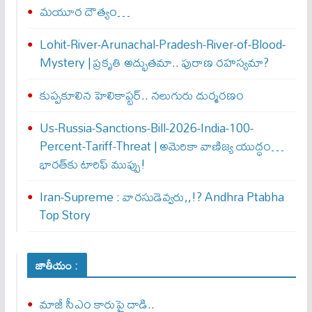
మయూర దౌత్యం…
Lohit-River-Arunachal-Pradesh-River-of-Blood-
Mystery | ప్రకృతి అద్భుతమా.. పురాణ రహస్యమా?
కుప్పకూలిన హెలికాప్టర్‌.. నలుగురు దుర్మరణం
Us-Russia-Sanctions-Bill-2026-India-100-
Percent-Tariff-Threat | అమెరికా వాణిజ్య యుద్ధం…
భారత్‌కు టారిఫ్ ముప్పు!
Iran-Supreme : వార‌సుడెవ్వ‌రు,,!? Andhra Ptabha
Top Story
జాతీయం :
మాజీ సీఎం కారుపై దాడి..