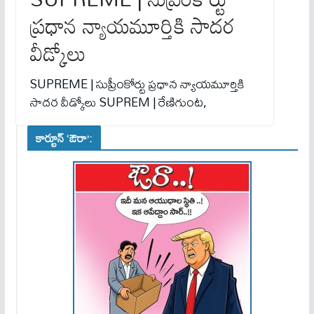
ప్రధాన న్యాయమూర్తికి సాదర
వీడ్కోలు
SUPREME | సుప్రీంకోర్టు ప్రధాన న్యాయమూర్తికి
సాదర వీడ్కోలు SUPREM | రేణిగుంట,
కార్టూన్ ‘ఔరా’: