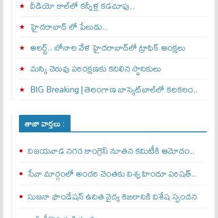
వీడియో కాల్‌లో కన్నీళ్ల కడచూపు..
హైదరాబాద్ లో పేలుడు..
అలర్ట్‌.. బోనాల వేళ హైదరాబాద్‌లో ట్రాఫిక్‌ ఆంక్షలు
మస్కి చెరువు పరిరక్షణకు కదిలిన స్థానికులు
BIG Breaking | తెలంగాణ బాస్కెట్‌బాల్‌లో కలకలం..
తాజా వార్తలు :
విజయవాడ నగర కాంగ్రెస్ నూతన కమిటీకి ఆమోదం..
సేవా మార్గంలో అందరి చెంతకు విశ్వ హిందూ పరిషత్..
సుజనా ఫౌండేషన్ ఉచిత వైద్య శిబిరానికి విశేష స్పందన