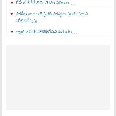
రేపే టీజీ సీపీగెట్‌-2026 ఫలితాలు…
పోలీస్ నుంచి లెక్చరర్ పోస్టుల వరకు వరుస
నోటిఫికేషన్లు
క్యాట్-2026 నోటిఫికేషన్ విడుదల…