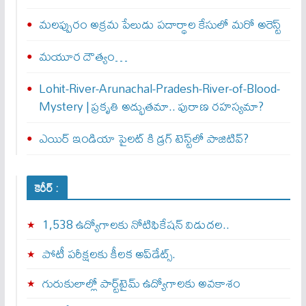
మలప్పురం అక్రమ పేలుడు పదార్థాల కేసులో మరో అరెస్ట్‌
మయూర దౌత్యం…
Lohit-River-Arunachal-Pradesh-River-of-Blood-
Mystery | ప్రకృతి అద్భుతమా.. పురాణ రహస్యమా?
ఎయిర్‌ ఇండియా పైలట్‌ కి డ్రగ్‌ టెస్ట్‌లో పాజిటివ్‌?
కెరీర్ :
1,538 ఉద్యోగాలకు నోటిఫికేషన్ విడుదల..
పోటీ పరీక్షలకు కీలక అప్‌డేట్స్.
గురుకులాల్లో పార్ట్‌టైమ్ ఉద్యోగాలకు అవకాశం