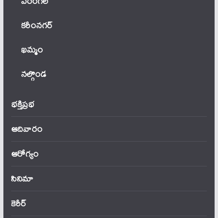
వ‌రంగ‌ల్
కరీంనగర్
ఖ‌మ్మం
నల్గొండ
భక్తిప్రభ
ఆదివారం
ఆరోగ్యం
సినిమా
కెరీర్