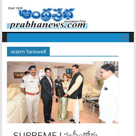
warm farewell
SUPREME | సుప్రీంకోర్టు