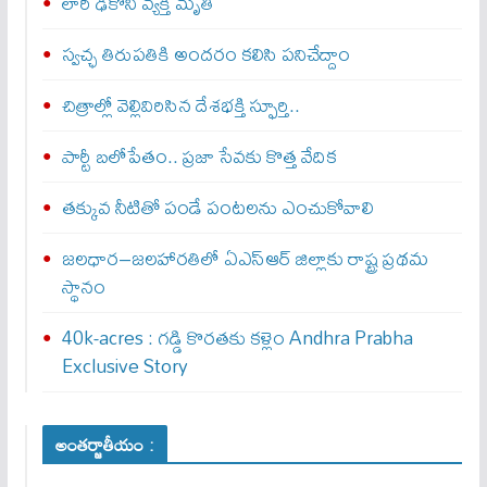
లారీ ఢీకొని వ్యక్తి మృతి
స్వచ్ఛ తిరుపతికి అందరం కలిసి పనిచేద్దాం
చిత్రాల్లో వెల్లివిరిసిన దేశభక్తి స్ఫూర్తి..
పార్టీ బలోపేతం.. ప్రజా సేవకు కొత్త వేదిక
తక్కువ నీటితో పండే పంటలను ఎంచుకోవాలి
జలధార–జలహారతిలో ఏఎస్‌ఆర్‌ జిల్లాకు రాష్ట్ర ప్రథమ
స్థానం
40k-acres : గ‌డ్డి కొర‌త‌కు క‌ళ్లెం Andhra Prabha
Exclusive Story
అంతర్జాతీయం :