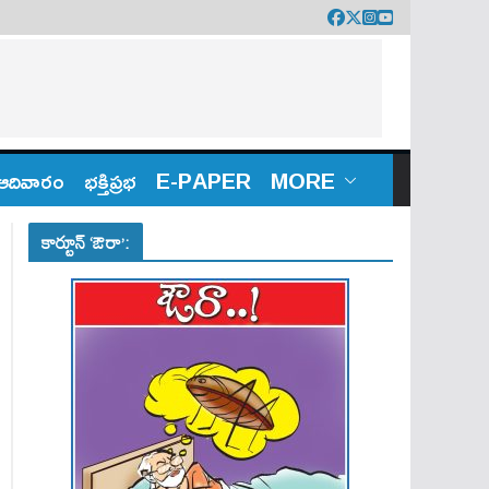
ఆదివారం
భక్తిప్రభ
E-PAPER
MORE
కార్టూన్ ‘ఔరా’: