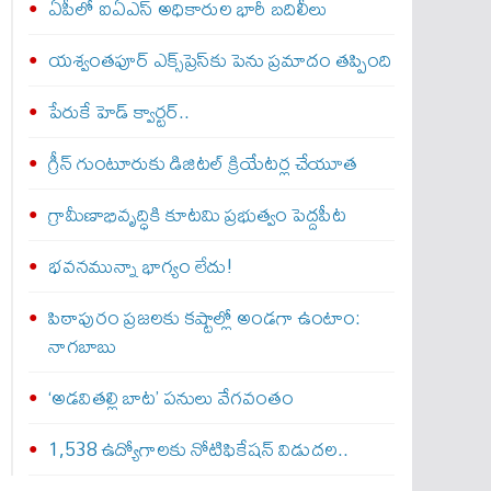
ఏపీలో ఐఏఎస్ అధికారుల భారీ బదిలీలు
యశ్వంతపూర్ ఎక్స్‌ప్రెస్‌కు పెను ప్రమాదం తప్పింది
పేరుకే హెడ్ క్వార్టర్..
గ్రీన్ గుంటూరుకు డిజిటల్ క్రియేటర్ల చేయూత
గ్రామీణాభివృద్ధికి కూటమి ప్రభుత్వం పెద్దపీట
భవనమున్నా భాగ్యం లేదు!
పిఠాపురం ప్రజలకు కష్టాల్లో అండగా ఉంటాం:
నాగబాబు
‘అడవితల్లి బాట’ పనులు వేగవంతం
1,538 ఉద్యోగాలకు నోటిఫికేషన్ విడుదల..