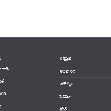
‌
భక్తిప్రభ
ాబాద్
ఆదివారం
‌ల్
ఆరోగ్యం
నగర్
సినిమా
ం
కెరీర్