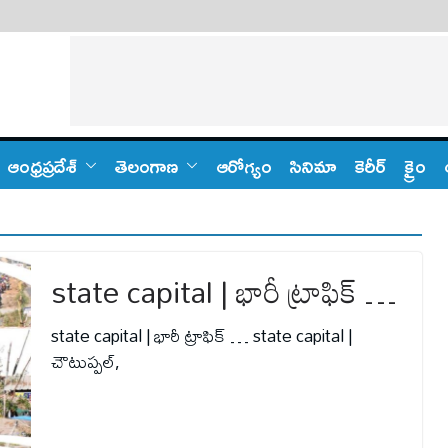
ఆంధ్ర‌ప్ర‌దేశ్
తెలంగాణ‌
ఆరోగ్యం
సినిమా
కెరీర్
క్రైం
state capital | భారీ ట్రాఫిక్ …
state capital | భారీ ట్రాఫిక్ … state capital |
చౌటుప్పల్,