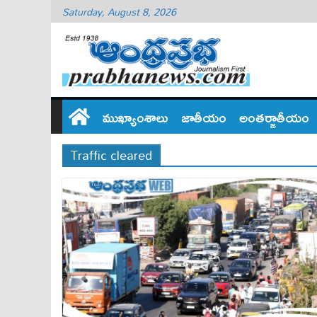
Saturday, August 8, 2026
ముఖ్యాంశాలు
జాతీయం
అంతర్జాతీయం
Traffic cleared