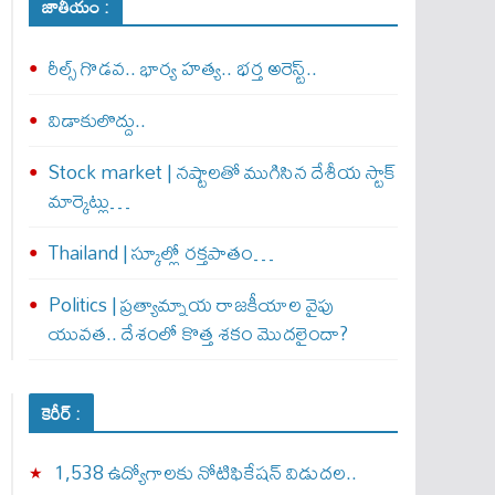
జాతీయం :
రీల్స్ గొడవ.. భార్య హత్య.. భర్త అరెస్ట్..
విడాకులొద్దు..
Stock market | నష్టాలతో ముగిసిన దేశీయ స్టాక్
మార్కెట్లు…
Thailand | స్కూల్లో రక్తపాతం…
Politics | ప్రత్యామ్నాయ రాజకీయాల వైపు
యువత.. దేశంలో కొత్త శకం మొదలైందా?
కెరీర్ :
1,538 ఉద్యోగాలకు నోటిఫికేషన్ విడుదల..