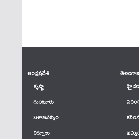
ఆంధ్ర‌ప్ర‌దేశ్
తెలంగాణ
కృష్ణా
హైదర
గుంటూరు
వ‌రంగ
విశాఖపట్నం
కరీం
కర్నూలు
ఖ‌మ్మ