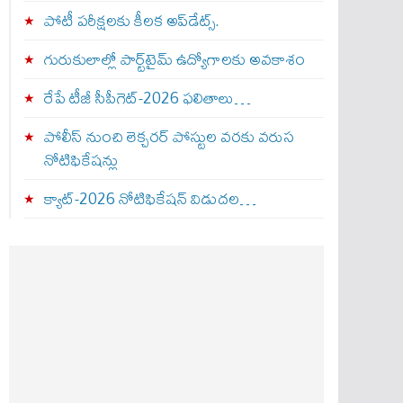
పోటీ పరీక్షలకు కీలక అప్‌డేట్స్.
గురుకులాల్లో పార్ట్‌టైమ్ ఉద్యోగాలకు అవకాశం
రేపే టీజీ సీపీగెట్‌-2026 ఫలితాలు…
పోలీస్ నుంచి లెక్చరర్ పోస్టుల వరకు వరుస
నోటిఫికేషన్లు
క్యాట్-2026 నోటిఫికేషన్ విడుదల…