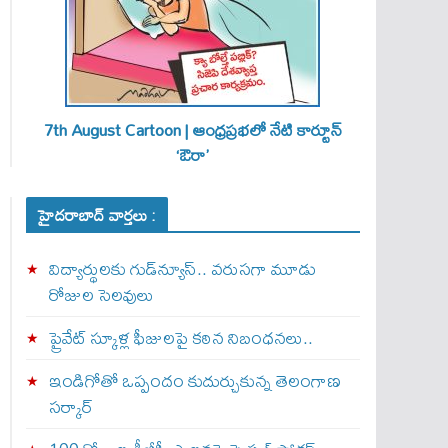
7th August Cartoon | ఆంధ్రప్రభలో నేటి కార్టూన్
‘ఔరా’
హైదరాబాద్ వార్తలు :
విద్యార్థులకు గుడ్‌న్యూస్.. వరుసగా మూడు
రోజుల సెలవులు
ప్రైవేట్ స్కూళ్ల ఫీజులపై కఠిన నిబంధనలు..
ఇండిగోతో ఒప్పందం కుదుర్చుకున్న తెలంగాణ
స‌ర్కార్