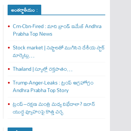
అంతర్జాతీయం :
Cm-Cbn-Fired : మాది బ్రాండ్ ఇమేజ్ Andhra
Prabha Top News
Stock market | నష్టాలతో ముగిసిన దేశీయ స్టాక్
మార్కెట్లు…
Thailand | స్కూల్లో రక్తపాతం…
Trump-Anger-Leaks : ట్రంప్ ఆగ్ర‌హోగ్రం
Andhra Prabha Top Story
ట్రంప్–రక్షణ మంత్రి మధ్య విభేదాలా? ఇరాన్
యుద్ధ వ్యూహంపై కొత్త చర్చ