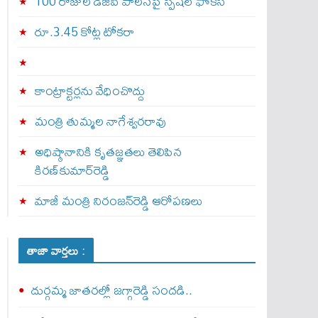
100 రోజుల డీజీపీ పాలనపై స్పెషల్ ఫోకస్
రూ.3.45 కోట్ల టోకరా
కాంట్రాక్టర్లను వేధించొద్దు
మంత్రి తుమ్మల నాగేశ్వరరావు
అధిష్ఠానానికి కృతజ్ఞతలు తెలిపిన
కిరణ్‌కుమార్‌రెడ్డి
మాజీ మంత్రి నిరంజన్‌రెడ్డి ఆరోపణలు
తాజా వార్తలు :
దుర్గమ్మ జాతరల్లో జగ్గారెడ్డి సందడి..