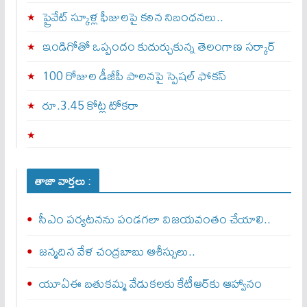
ప్రైవేట్ స్కూళ్ల ఫీజులపై కఠిన నిబంధనలు..
ఇండిగోతో ఒప్పందం కుదుర్చుకున్న తెలంగాణ స‌ర్కార్
100 రోజుల డీజీపీ పాలనపై స్పెషల్ ఫోకస్
రూ.3.45 కోట్ల టోకరా
తాజా వార్తలు :
సీఎం పర్యటనను పండగలా విజయవంతం చేయాలి..
జన్మదిన వేళ చంద్రబాబు ఆశీస్సులు..
యూఏఈ బతుకమ్మ వేడుకలకు కేటీఆర్‌కు ఆహ్వానం