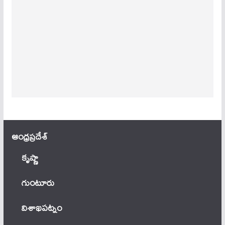
ఆంధ్ర‌ప్ర‌దేశ్
కృష్ణా
గుంటూరు
విశాఖపట్నం