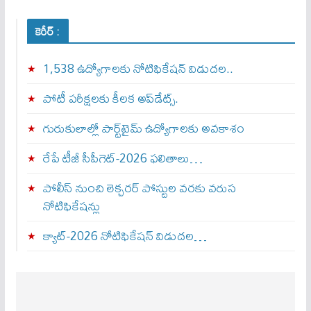
కెరీర్ :
1,538 ఉద్యోగాలకు నోటిఫికేషన్ విడుదల..
పోటీ పరీక్షలకు కీలక అప్‌డేట్స్.
గురుకులాల్లో పార్ట్‌టైమ్ ఉద్యోగాలకు అవకాశం
రేపే టీజీ సీపీగెట్‌-2026 ఫలితాలు…
పోలీస్ నుంచి లెక్చరర్ పోస్టుల వరకు వరుస
నోటిఫికేషన్లు
క్యాట్-2026 నోటిఫికేషన్ విడుదల…