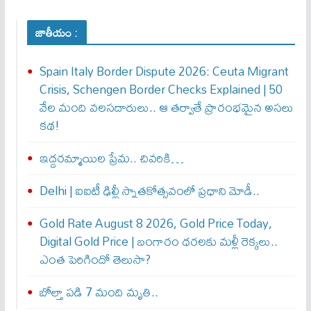
జాతీయం :
Spain Italy Border Dispute 2026: Ceuta Migrant
Crisis, Schengen Border Checks Explained | 50
వేల మంది వలసదారులు.. ఆ తర్వాతే ప్రారంభ‌మైన అసలు
కథ!
ఇద్దరమ్మాయిల ప్రేమ.. చివరికి…
Delhi | ఐఐటీ ఢిల్లీ స్నాతకోత్సవంలో ప్రధాని మోడీ..
Gold Rate August 8 2026, Gold Price Today,
Digital Gold Price | బంగారం ధరలకు మళ్లీ రెక్కలు..
ఎంత పెరిగిందో తెలుసా?
బోల్తా పడి 7 మంది మృతి..