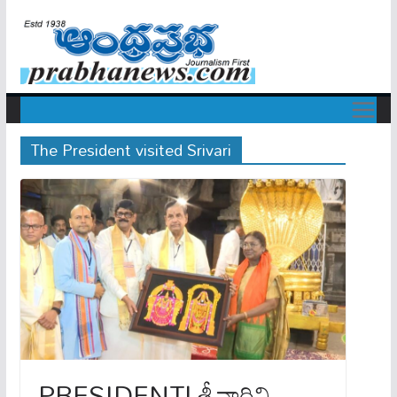
The President visited Srivari
PRESIDENT| శ్రీవారిని