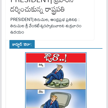
దర్శించుకున్న రాష్ట్రపతి
PRESIDENT| తిరుమల, ఆంధ్రప్రభ ప్రతినిధి :
తిరుమల శ్రీ వేంకటేశ్వరస్వామివారిని శుక్రవారం
ఉదయం
కార్టూన్ ‘ఔరా’: