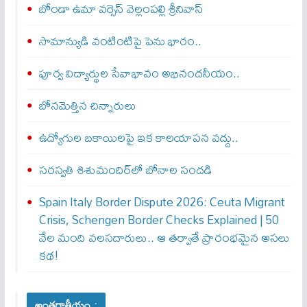
బోండా ఉమా వర్సెస్ వెల్లంపల్లి శ్రీనివాస్‌
సామాన్యుడి వంటింటిపై పెను భారం..
పూర్వ విద్యార్థుల సేవాభావం అభినందనీయం..
బోన‌మెత్తిన చిన్నారులు
ఉద్యోగుల బకాయిలపై ఇక కాలయాపన వద్దు..
సరస్వతి శిశుమందిర్‌లో బోనాల సందడి
Spain Italy Border Dispute 2026: Ceuta Migrant
Crisis, Schengen Border Checks Explained | 50
వేల మంది వలసదారులు.. ఆ తర్వాతే ప్రారంభ‌మైన అసలు
కథ!
అంతర్జాతీయం :