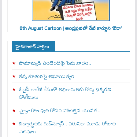
8th August Cartoon | ఆంధ్రప్రభలో నేటి కార్టూన్ ‘ఔరా’
హైదరాబాద్ వార్తలు :
సామాన్యుడి వంటింటిపై పెను భారం..
కన్న కూతురిపై అఘాయిత్యం
ఓవైసీ కాలేజీ కేసులో అధికారులకు కోర్టు ధిక్కరణ
నోటీసులు
హైడ్రా కొలువుల కోసం పోటెత్తిన యువత..
విద్యార్థులకు గుడ్‌న్యూస్.. వరుసగా మూడు రోజుల
సెలవులు