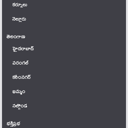
కర్నూలు
నెల్లూరు
తెలంగాణ‌
హైదరాబాద్
వ‌రంగ‌ల్
కరీంనగర్
ఖ‌మ్మం
నల్గొండ
భక్తిప్రభ