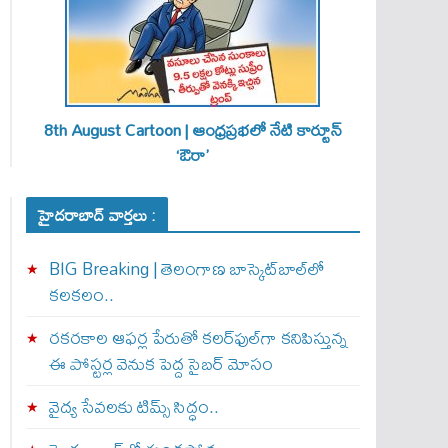
8th August Cartoon | ఆంధ్రప్రభలో నేటి కార్టూన్
‘ఔరా’
హైదరాబాద్ వార్తలు :
BIG Breaking | తెలంగాణ బాస్కెట్‌బాల్‌లో
కలకలం..
రకరకాల ఆఫర్ల పేరుతో కలర్‌ఫుల్‌గా కనిపిస్తున్న
ఈ పోస్టర్ల వెనుక పెద్ద సైబర్ మోసం
వైద్య సేవలకు టిమ్స్‌ సిద్ధం..