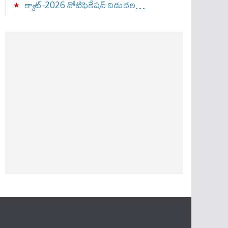
క్యాట్-2026 నోటిఫికేషన్ విడుదల…