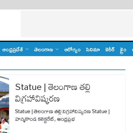
ఆంధ్ర‌ప్ర‌దేశ్
తెలంగాణ‌
ఆరోగ్యం
సినిమా
కెరీర్
క్రైం
Statue | తెలంగాణ తల్లి
విగ్రహావిష్కరణ
Statue | తెలంగాణ తల్లి విగ్రహావిష్కరణ Statue |
హన్మకొండ కలెక్టరేట్, ఆంధ్రప్రభ