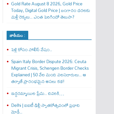
Gold Rate August 8 2026, Gold Price
Today, Digital Gold Price | బంగారం ధరలకు
మళ్లీ రెక్కలు.. ఎంత పెరిగిందో తెలుసా?
జాతీయం :
పెళ్లి కోసం పోలీస్ వేషం..
Spain Italy Border Dispute 2026: Ceuta
Migrant Crisis, Schengen Border Checks
Explained | 50 వేల మంది వలసదారులు.. ఆ
తర్వాతే ప్రారంభ‌మైన అసలు కథ!
ఇద్దరమ్మాయిల ప్రేమ.. చివరికి…
Delhi | ఐఐటీ ఢిల్లీ స్నాతకోత్సవంలో ప్రధాని
మోడీ..