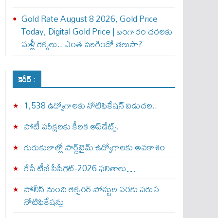
Gold Rate August 8 2026, Gold Price
Today, Digital Gold Price | బంగారం ధరలకు
మళ్లీ రెక్కలు.. ఎంత పెరిగిందో తెలుసా?
కెరీర్ :
1,538 ఉద్యోగాలకు నోటిఫికేషన్ విడుదల..
పోటీ పరీక్షలకు కీలక అప్‌డేట్స్.
గురుకులాల్లో పార్ట్‌టైమ్ ఉద్యోగాలకు అవకాశం
రేపే టీజీ సీపీగెట్‌-2026 ఫలితాలు…
పోలీస్ నుంచి లెక్చరర్ పోస్టుల వరకు వరుస
నోటిఫికేషన్లు