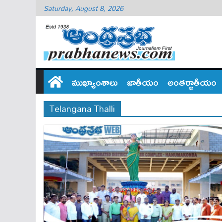
Saturday, August 8, 2026
ముఖ్యాంశాలు
జాతీయం
అంతర్జాతీయం
Telangana Thalli