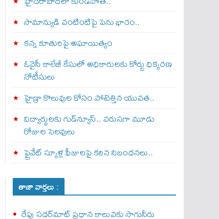
హైదరాబాద్‌లో కుండపోత..
సామాన్యుడి వంటింటిపై పెను భారం..
కన్న కూతురిపై అఘాయిత్యం
ఓవైసీ కాలేజీ కేసులో అధికారులకు కోర్టు ధిక్కరణ
నోటీసులు
హైడ్రా కొలువుల కోసం పోటెత్తిన యువత..
విద్యార్థులకు గుడ్‌న్యూస్.. వరుసగా మూడు
రోజుల సెలవులు
ప్రైవేట్ స్కూళ్ల ఫీజులపై కఠిన నిబంధనలు..
తాజా వార్తలు :
రేపు సధర్‌మాట్‌ ప్రధాన కాలువకు సాగునీరు