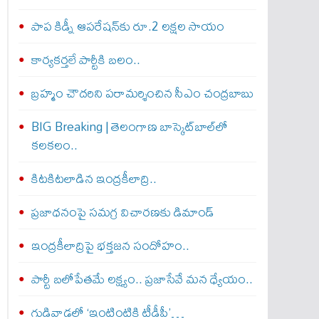
పాప కిడ్నీ ఆపరేషన్‌కు రూ.2 లక్షల సాయం
కార్యకర్తలే పార్టీకి బలం..
బ్రహ్మం చౌదరిని పరామర్శించిన సీఎం చంద్రబాబు
BIG Breaking | తెలంగాణ బాస్కెట్‌బాల్‌లో
కలకలం..
కిటకిటలాడిన ఇంద్రకీలాద్రి..
ప్రజాధనంపై సమగ్ర విచారణకు డిమాండ్‌
ఇంద్రకీలాద్రిపై భక్తజన సందోహం..
పార్టీ బలోపేతమే లక్ష్యం.. ప్రజాసేవే మన ధ్యేయం..
గుడివాడలో ‘ఇంటింటికి టీడీపీ’…