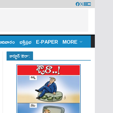
ఆదివారం
భక్తిప్రభ
E-PAPER
MORE
కార్టూన్ ‘ఔరా’: