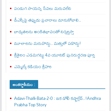
పండుగ సాయన్న సేవలు మరువలేని
డీఎస్సీపై తప్పుడు ప్రచారాలు మానుకోవాలి..
బాధ్యతలను అంకితభావంతో నిర్వర్తిస్తా
మూలాలను మరువొద్దు.. మత్తులో పడొద్దు!
శ్రీశైలం ఎడమగట్టు 4వ యూనిట్‌ పునరుద్ధరణ పూర్తి
ఎమ్మెల్యే కడియం శ్రీహరి
అంతర్జాతీయం :
Adavi-Thalli-Bata-2-0 : ఇక డోలీ క‌ష్టాల్లేవ్..!Andhra
Prabha Top Story