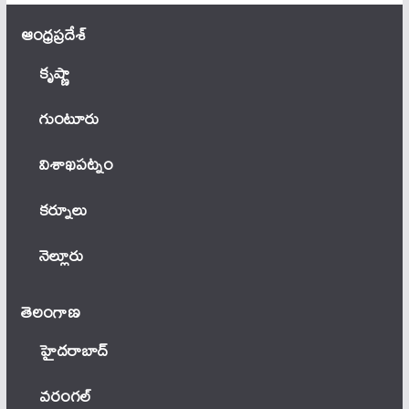
ఆంధ్ర‌ప్ర‌దేశ్
కృష్ణా
గుంటూరు
విశాఖపట్నం
కర్నూలు
నెల్లూరు
తెలంగాణ‌
హైదరాబాద్
వ‌రంగ‌ల్