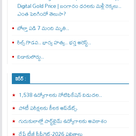
Digital Gold Price | బంగారం ధరలకు మళ్లీ రెక్కలు..
ఎంత పెరిగిందో తెలుసా?
బోల్తా పడి 7 మంది మృతి..
రీల్స్ గొడవ.. భార్య హత్య.. భర్త అరెస్ట్..
విడాకులొద్దు..
కెరీర్ :
1,538 ఉద్యోగాలకు నోటిఫికేషన్ విడుదల..
పోటీ పరీక్షలకు కీలక అప్‌డేట్స్.
గురుకులాల్లో పార్ట్‌టైమ్ ఉద్యోగాలకు అవకాశం
రేపే టీజీ సీపీగెట్‌-2026 ఫలితాలు…