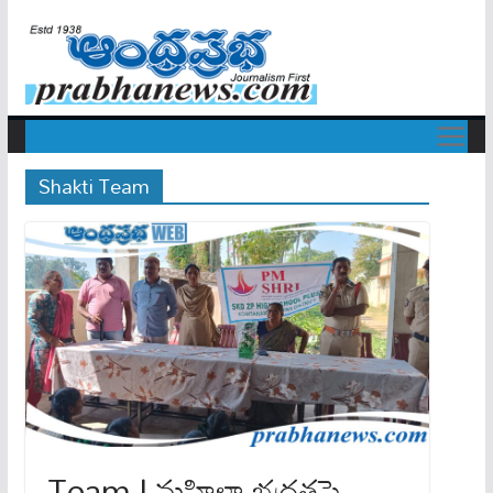
Shakti Team
Team | మహిళా భద్రతపై