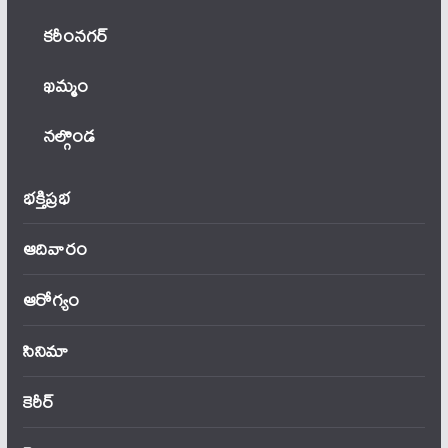
కరీంనగర్
ఖ‌మ్మం
నల్గొండ
భక్తిప్రభ
ఆదివారం
ఆరోగ్యం
సినిమా
కెరీర్