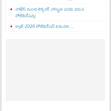
పోలీస్ నుంచి లెక్చరర్ పోస్టుల వరకు వరుస
నోటిఫికేషన్లు
క్యాట్-2026 నోటిఫికేషన్ విడుదల…