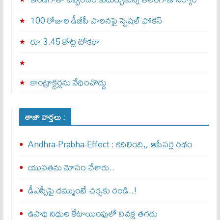
100 రోజుల డీజీపీ పాలనపై స్పెషల్ ఫోకస్
రూ.3.45 కోట్ల టోకరా
కాంట్రాక్టర్లను వేధించొద్దు
తాజా వార్తలు :
Andhra-Prabha-Effect : క‌దిలింది,, ఆపీస‌ర్ల రథం
యువతను మోసం చేశారు..
డీఎస్సీపై దమ్ముంటే చర్చకు రండి..!
ఉపాధి నిధుల కేటాయింపులో వివక్ష తగదు