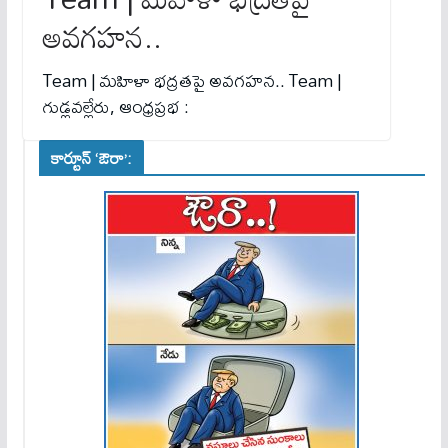
అవగహన..
Team | మహిళా భద్రతపై అవగహన.. Team |
గుడ్లవల్లేరు, ఆంధ్రప్రభ :
కార్టూన్ ‘ఔరా’: