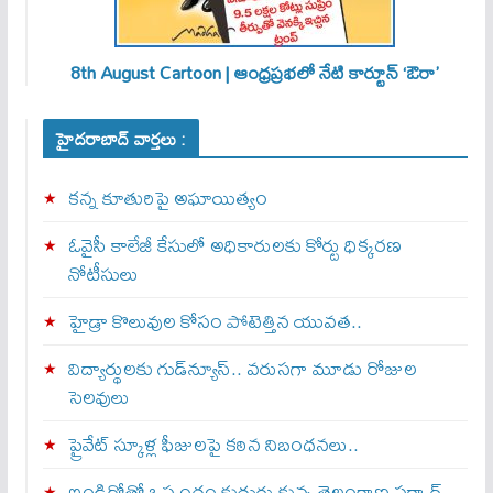
8th August Cartoon | ఆంధ్రప్రభలో నేటి కార్టూన్ ‘ఔరా’
హైదరాబాద్ వార్తలు :
కన్న కూతురిపై అఘాయిత్యం
ఓవైసీ కాలేజీ కేసులో అధికారులకు కోర్టు ధిక్కరణ
నోటీసులు
హైడ్రా కొలువుల కోసం పోటెత్తిన యువత..
విద్యార్థులకు గుడ్‌న్యూస్.. వరుసగా మూడు రోజుల
సెలవులు
ప్రైవేట్ స్కూళ్ల ఫీజులపై కఠిన నిబంధనలు..
ఇండిగోతో ఒప్పందం కుదుర్చుకున్న తెలంగాణ స‌ర్కార్