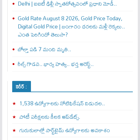
Delhi | ఐఐటీ ఢిల్లీ స్నాతకోత్సవంలో ప్రధాని మోడీ..
Gold Rate August 8 2026, Gold Price Today,
Digital Gold Price | బంగారం ధరలకు మళ్లీ రెక్కలు..
ఎంత పెరిగిందో తెలుసా?
బోల్తా పడి 7 మంది మృతి..
రీల్స్ గొడవ.. భార్య హత్య.. భర్త అరెస్ట్..
కెరీర్ :
1,538 ఉద్యోగాలకు నోటిఫికేషన్ విడుదల..
పోటీ పరీక్షలకు కీలక అప్‌డేట్స్.
గురుకులాల్లో పార్ట్‌టైమ్ ఉద్యోగాలకు అవకాశం