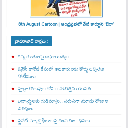
8th August Cartoon | ఆంధ్రప్రభలో నేటి కార్టూన్ ‘ఔరా’
హైదరాబాద్ వార్తలు :
కన్న కూతురిపై అఘాయిత్యం
ఓవైసీ కాలేజీ కేసులో అధికారులకు కోర్టు ధిక్కరణ
నోటీసులు
హైడ్రా కొలువుల కోసం పోటెత్తిన యువత..
విద్యార్థులకు గుడ్‌న్యూస్.. వరుసగా మూడు రోజుల
సెలవులు
ప్రైవేట్ స్కూళ్ల ఫీజులపై కఠిన నిబంధనలు..