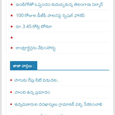
ఇండిగోతో ఒప్పందం కుదుర్చుకున్న తెలంగాణ స‌ర్కార్
100 రోజుల డీజీపీ పాలనపై స్పెషల్ ఫోకస్
రూ.3.45 కోట్ల టోకరా
కాంట్రాక్టర్లను వేధించొద్దు
తాజా వార్తలు :
సాగుకు రేపు నీటి విడుదల..
పొంచి ఉన్న ప్రమాదం
ఉద్యమకారుల దరఖాస్తులు గ్రామాలకే వచ్చి సేకరించాలి