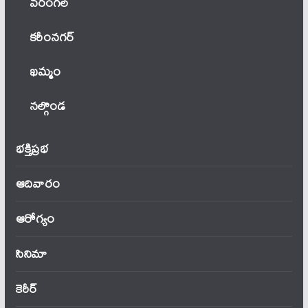
వ‌రంగ‌ల్
కరీంనగర్
ఖ‌మ్మం
నల్గొండ
భక్తిప్రభ
ఆదివారం
ఆరోగ్యం
సినిమా
కెరీర్