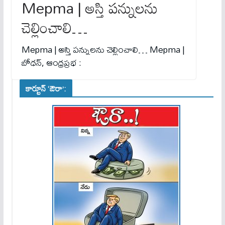
Mepma | అస్తి పన్నులను
చెల్లించాలి…
Mepma | అస్తి పన్నులను చెల్లించాలి… Mepma |
బోధన్, ఆంధ్రప్రభ :
కార్టూన్ ‘ఔరా’: