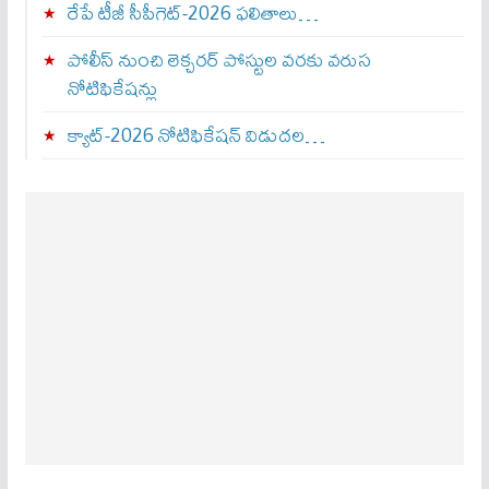
రేపే టీజీ సీపీగెట్‌-2026 ఫలితాలు…
పోలీస్ నుంచి లెక్చరర్ పోస్టుల వరకు వరుస
నోటిఫికేషన్లు
క్యాట్-2026 నోటిఫికేషన్ విడుదల…