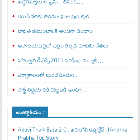
ఇద్దరమ్మాయిల ప్రేమ.. చివరికి…
నిరుపేదలకు అండగా ప్రజా ప్రభుత్వం
బాధిత కుటుంబానికి అండగా ఉంటాం
అసోసియేషన్లలో చక్రం తిప్పిన కూటమి నేతలు
హోరెత్తిన డీఎస్సీ 2015 సంఘీభావ ర్యాలీ…
వర్షాకాలంలో బురదమయం..
పార్టీ నిర్ణయానికి కట్టుబడి ఉంటా…
అంతర్జాతీయం :
Adavi-Thalli-Bata-2-0 : ఇక డోలీ క‌ష్టాల్లేవ్..!Andhra
Prabha Top Story