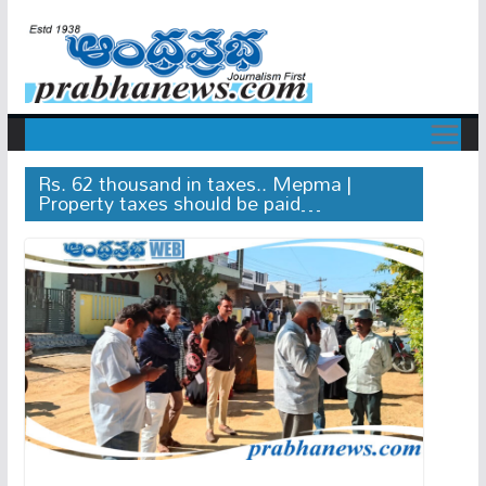
Rs. 62 thousand in taxes.. Mepma |
Property taxes should be paid…