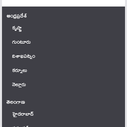
ఆంధ్ర‌ప్ర‌దేశ్
కృష్ణా
గుంటూరు
విశాఖపట్నం
కర్నూలు
నెల్లూరు
తెలంగాణ‌
హైదరాబాద్