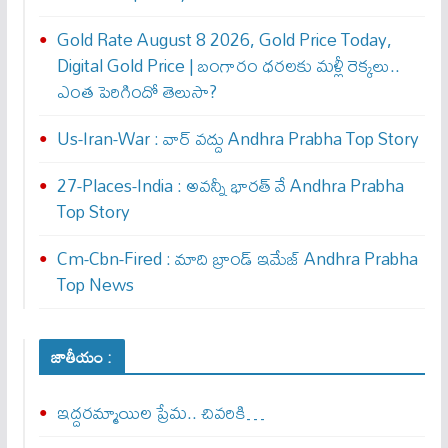
Gold Rate August 8 2026, Gold Price Today,
Digital Gold Price | బంగారం ధరలకు మళ్లీ రెక్కలు..
ఎంత పెరిగిందో తెలుసా?
Us-Iran-War : వార్ వ‌ద్దు Andhra Prabha Top Story
27-Places-India : అవ‌న్నీ భార‌త్ వే Andhra Prabha
Top Story
Cm-Cbn-Fired : మాది బ్రాండ్ ఇమేజ్ Andhra Prabha
Top News
జాతీయం :
ఇద్దరమ్మాయిల ప్రేమ.. చివరికి…