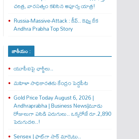
చరిత్ర, వారసత్వం కలిసిన అపూర్వ యాత్ర!
Russia-Massive-Attack : కీవ్‌.. కెవ్వు కేక‌
Andhra Prabha Top Story
జాతీయం :
యూపీఐపై ఛార్జీలు..
మహిళా సాధికారతకు కేంద్రం పెద్దపీట
Gold Price Today August 6, 2026 |
Andhraprabha | Business News|మూడు
రోజులుగా పసిడి పరుగులు.. ఒక్కరోజే రూ.2,890
పెరుగుద‌ల‌..!
Sensex | ఫ్లాట్‌గా స్టాక్ మార్కెట్లు..