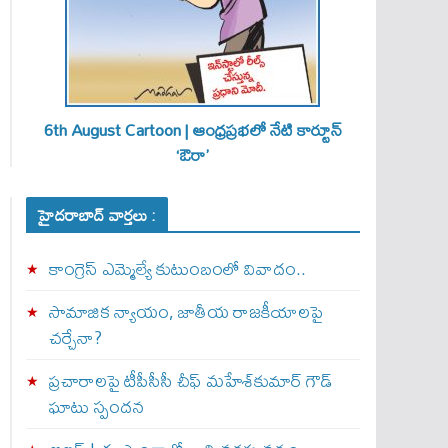
6th August Cartoon | ఆంధ్రప్రభలో నేటి కార్టూన్
‘ఔరా’
హైదరాబాద్ వార్తలు :
కాంగ్రెస్ ఎమ్మెల్యే కుటుంబంలో వివాదం..
సామాజిక న్యాయం, జాతీయ రాజకీయాలపై
చర్చేనా?
ప్రచారాలపై టీపీసీసీ చీఫ్ మహేశ్‌కుమార్ గౌడ్
ఘాటు స్పందన