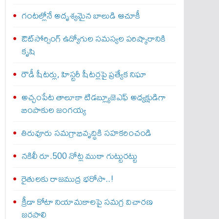
గంటల్లోనే అదృశ్యమైన బాలుడి ఆచూకీ
ఔట్‌సోర్సింగ్ ఉద్యోగుల సమస్యల పరిష్కారానికి
కృషి
రౌడీ షీటర్లు, హిస్టరీ షీటర్లపై ప్రత్యేక నిఘా
అచ్చంపేట తాలూకా టిడబ్ల్యూజెఎఫ్ అధ్యక్షుడిగా
బింపాకుల జంగయ్య
తిరువూరు సమగ్రాభివృద్ధికి సహకరించండి
నకిలీ రూ.500 నోట్ల ముఠా గుట్టురట్టు
రైతులకు రాజముద్ర భరోసా..!
క్రీడా కోటా నియామకాలపై సమగ్ర విచారణ
జరపాలి