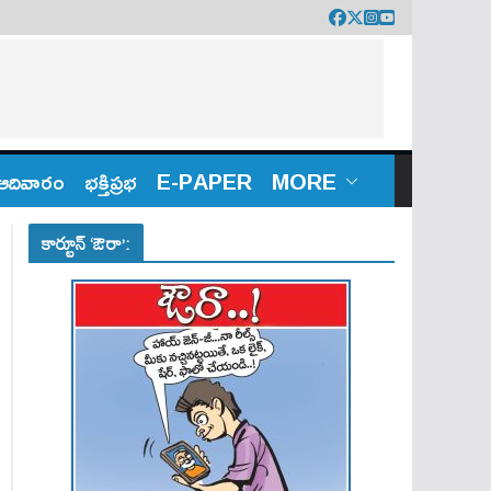
ఆదివారం
భక్తిప్రభ
E-PAPER
MORE
కార్టూన్ ‘ఔరా’: