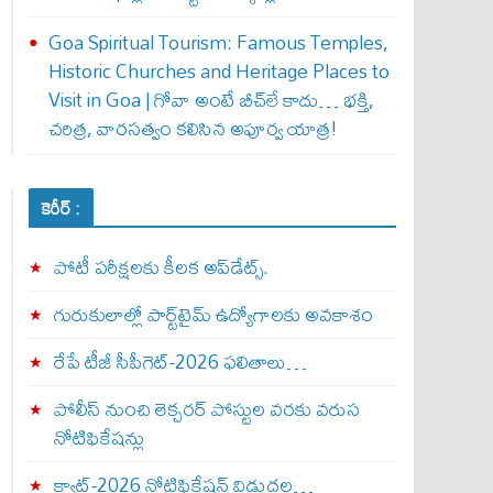
Goa Spiritual Tourism: Famous Temples,
Historic Churches and Heritage Places to
Visit in Goa | గోవా అంటే బీచ్‌లే కాదు… భక్తి,
చరిత్ర, వారసత్వం కలిసిన అపూర్వ యాత్ర!
కెరీర్ :
పోటీ పరీక్షలకు కీలక అప్‌డేట్స్.
గురుకులాల్లో పార్ట్‌టైమ్ ఉద్యోగాలకు అవకాశం
రేపే టీజీ సీపీగెట్‌-2026 ఫలితాలు…
పోలీస్ నుంచి లెక్చరర్ పోస్టుల వరకు వరుస
నోటిఫికేషన్లు
క్యాట్-2026 నోటిఫికేషన్ విడుదల…