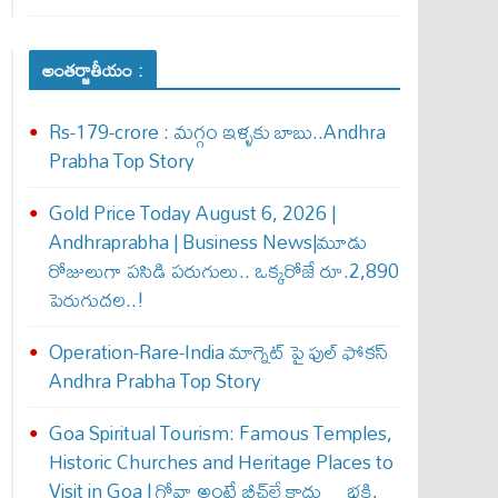
అంతర్జాతీయం :
Rs-179-crore : మ‌గ్గం ఇళ్ళ‌కు బాబు..Andhra
Prabha Top Story
Gold Price Today August 6, 2026 |
Andhraprabha | Business News|మూడు
రోజులుగా పసిడి పరుగులు.. ఒక్కరోజే రూ.2,890
పెరుగుద‌ల‌..!
Operation-Rare-India మాగ్నెట్ పై ఫుల్ ఫోక‌స్
Andhra Prabha Top Story
Goa Spiritual Tourism: Famous Temples,
Historic Churches and Heritage Places to
Visit in Goa | గోవా అంటే బీచ్‌లే కాదు… భక్తి,