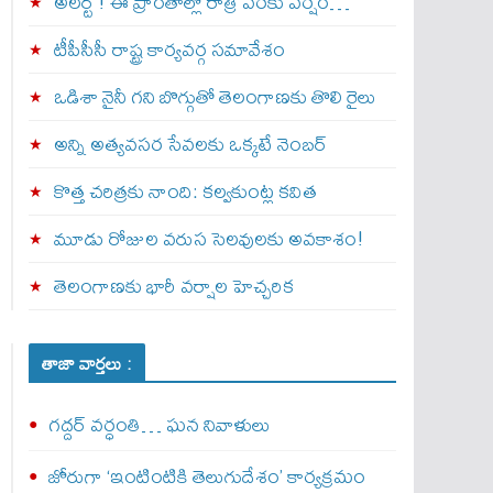
అల‌ర్ట్ ! ఈ ప్రాంతాల్లో రాత్రి వరకు వర్షం…
టీపీసీసీ రాష్ట్ర కార్యవర్గ సమావేశం
ఒడిశా నైనీ గని బొగ్గుతో తెలంగాణకు తొలి రైలు
అన్ని అత్యవసర సేవలకు ఒక్క‌టే నెంబ‌ర్‌
కొత్త చరిత్రకు నాంది: క‌ల్వ‌కుంట్ల కవిత
మూడు రోజుల వరుస సెలవులకు అవకాశం!
తెలంగాణకు భారీ వర్షాల హెచ్చరిక
తాజా వార్తలు :
గద్దర్ వర్ధంతి… ఘన నివాళులు
జోరుగా ‘ఇంటింటికి తెలుగుదేశం’ కార్యక్రమం