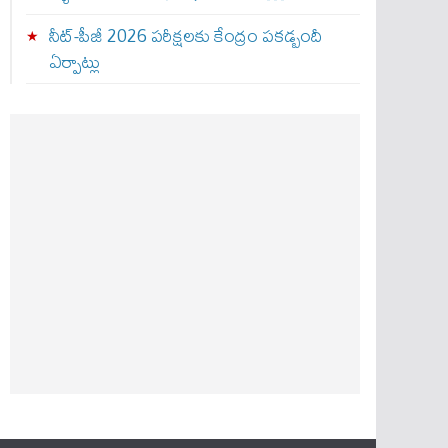
నీట్-పీజీ 2026 పరీక్షలకు కేంద్రం పకడ్బందీ
ఏర్పాట్లు