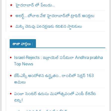
హైదరాబాద్ లో పేలుడు..
అలర్ట్‌.. బోనాల వేళ హైదరాబాద్‌లో ట్రాఫిక్‌ ఆంక్షలు
మస్కి చెరువు పరిరక్షణకు కదిలిన స్థానికులు
తాజా వార్తలు :
Israel-Rejects : ఇజ్రాయెల్ స‌సేమిరా Andhra prabha
Top News
జేపీఎస్సీ ఆందోళన ఉద్ధృతం.. రాంచీలో సెక్షన్‌ 163
అమలు
పంజా సెంటర్ ఉరుసు మహోత్సవంలో ఎంపీ కేశినేని
చిన్ని!