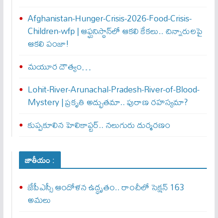
Afghanistan-Hunger-Crisis-2026-Food-Crisis-
Children-wfp | ఆఫ్ఘనిస్థాన్‌లో ఆకలి కేకలు.. చిన్నారులపై
ఆకలి పంజా!
మయూర దౌత్యం…
Lohit-River-Arunachal-Pradesh-River-of-Blood-
Mystery | ప్రకృతి అద్భుతమా.. పురాణ రహస్యమా?
కుప్పకూలిన హెలికాప్టర్‌.. నలుగురు దుర్మరణం
జాతీయం :
జేపీఎస్సీ ఆందోళన ఉద్ధృతం.. రాంచీలో సెక్షన్‌ 163
అమలు