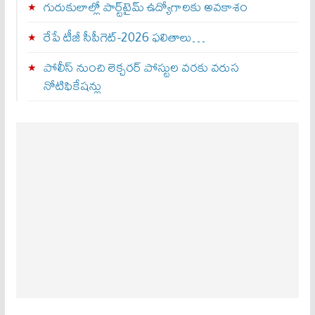
గురుకులాల్లో పార్ట్‌టైమ్ ఉద్యోగాలకు అవకాశం
రేపే టీజీ సీపీగెట్‌-2026 ఫలితాలు…
పోలీస్ నుంచి లెక్చరర్ పోస్టుల వరకు వరుస
నోటిఫికేషన్లు