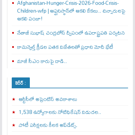
Afghanistan-Hunger-Crisis-2026-Food-Crisis-
Children-wfp | ఆఫ్ఘనిస్థాన్‌లో ఆకలి కేకలు.. చిన్నారులపై
ఆకలి పంజా!
నేతాజీ సుభాష్ చంద్రబోస్ ద్వీపంలో ఉపరాష్ట్రపతి పర్యటన
కామన్వెల్త్‌ క్రీడల పతక విజేతలతో ప్రధాని మోదీ భేటీ
మాజీ సీఎం కారుపై దాడి..
కెరీర్ :
ఆర్టీసీలో అప్రెంటిస్‌ అవకాశాలు
1,538 ఉద్యోగాలకు నోటిఫికేషన్ విడుదల..
పోటీ పరీక్షలకు కీలక అప్‌డేట్స్.