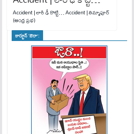
Accident | లారీ ఢీ కొట్టి… Accident | తిమ్మాపూర్
(ఆంధ్ర ప్రభ)
కార్టూన్ ‘ఔరా’: