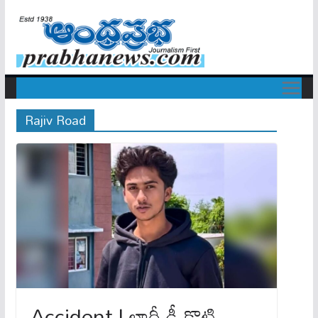
Rajiv Road
Accident | లారీ ఢీ కొట్టి…