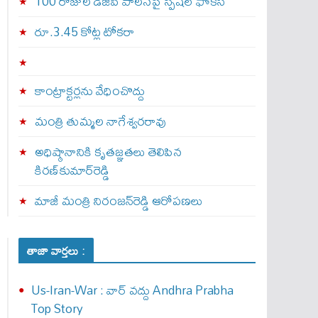
100 రోజుల డీజీపీ పాలనపై స్పెషల్ ఫోకస్
రూ.3.45 కోట్ల టోకరా
కాంట్రాక్టర్లను వేధించొద్దు
మంత్రి తుమ్మల నాగేశ్వరరావు
అధిష్ఠానానికి కృతజ్ఞతలు తెలిపిన
కిరణ్‌కుమార్‌రెడ్డి
మాజీ మంత్రి నిరంజన్‌రెడ్డి ఆరోపణలు
తాజా వార్తలు :
Us-Iran-War : వార్ వ‌ద్దు Andhra Prabha
Top Story