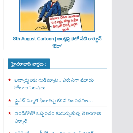
8th August Cartoon | ఆంధ్రప్రభలో నేటి కార్టూన్
‘ఔరా’
హైదరాబాద్ వార్తలు :
విద్యార్థులకు గుడ్‌న్యూస్.. వరుసగా మూడు
రోజుల సెలవులు
ప్రైవేట్ స్కూళ్ల ఫీజులపై కఠిన నిబంధనలు..
ఇండిగోతో ఒప్పందం కుదుర్చుకున్న తెలంగాణ
స‌ర్కార్