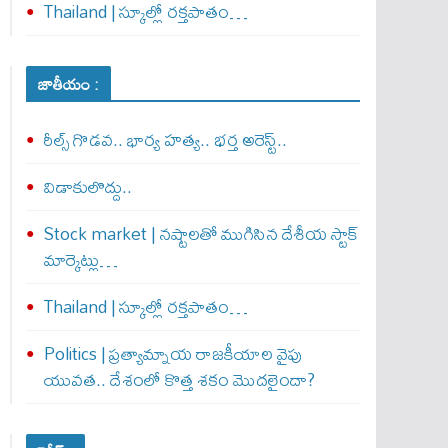
Thailand | స్కూల్లో రక్తపాతం…
జాతీయం :
రీల్స్ గొడవ.. భార్య హత్య.. భర్త అరెస్ట్..
విడాకులొద్దు..
Stock market | నష్టాలతో ముగిసిన దేశీయ స్టాక్
మార్కెట్లు…
Thailand | స్కూల్లో రక్తపాతం…
Politics | ప్రత్యామ్నాయ రాజకీయాల వైపు
యువత.. దేశంలో కొత్త శకం మొదలైందా?