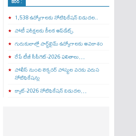
కెరీర్ :
1,538 ఉద్యోగాలకు నోటిఫికేషన్ విడుదల..
పోటీ పరీక్షలకు కీలక అప్‌డేట్స్.
గురుకులాల్లో పార్ట్‌టైమ్ ఉద్యోగాలకు అవకాశం
రేపే టీజీ సీపీగెట్‌-2026 ఫలితాలు…
పోలీస్ నుంచి లెక్చరర్ పోస్టుల వరకు వరుస
నోటిఫికేషన్లు
క్యాట్-2026 నోటిఫికేషన్ విడుదల…