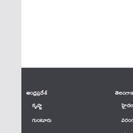
ఆంధ్ర‌ప్ర‌దేశ్
తెలంగాణ
కృష్ణా
హైదర
గుంటూరు
వ‌రంగ