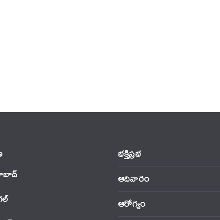
‌
భక్తిప్రభ
ాబాద్
ఆదివారం
‌ల్
ఆరోగ్యం