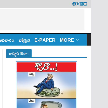
ఆదివారం
భక్తిప్రభ
E-PAPER
MORE
కార్టూన్ ‘ఔరా’: