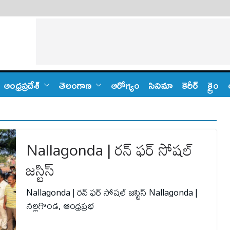
ఆంధ్ర‌ప్ర‌దేశ్
తెలంగాణ‌
ఆరోగ్యం
సినిమా
కెరీర్
క్రైం
Nallagonda | రన్ ఫర్ సోషల్
జస్టిస్
Nallagonda | రన్ ఫర్ సోషల్ జస్టిస్ Nallagonda |
న‌ల్ల‌గొండ‌, ఆంధ్ర‌ప్ర‌భ