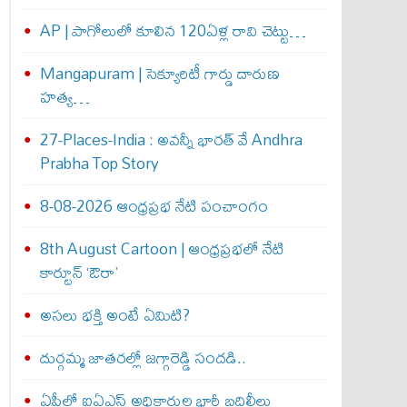
AP | పాగోలులో కూలిన 120ఏళ్ల రావి చెట్టు…
Mangapuram | సెక్యూరిటీ గార్డు దారుణ
హత్య…
27-Places-India : అవ‌న్నీ భార‌త్ వే Andhra
Prabha Top Story
8-08-2026 ఆంధ్రప్రభ నేటి పంచాంగం
8th August Cartoon | ఆంధ్రప్రభలో నేటి
కార్టూన్ ‘ఔరా’
అసలు భక్తి అంటే ఏమిటి?
దుర్గమ్మ జాతరల్లో జగ్గారెడ్డి సందడి..
ఏపీలో ఐఏఎస్ అధికారుల భారీ బదిలీలు