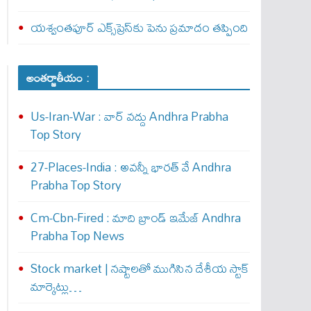
యశ్వంతపూర్ ఎక్స్‌ప్రెస్‌కు పెను ప్రమాదం తప్పింది
అంతర్జాతీయం :
Us-Iran-War : వార్ వ‌ద్దు Andhra Prabha
Top Story
27-Places-India : అవ‌న్నీ భార‌త్ వే Andhra
Prabha Top Story
Cm-Cbn-Fired : మాది బ్రాండ్ ఇమేజ్ Andhra
Prabha Top News
Stock market | నష్టాలతో ముగిసిన దేశీయ స్టాక్
మార్కెట్లు…