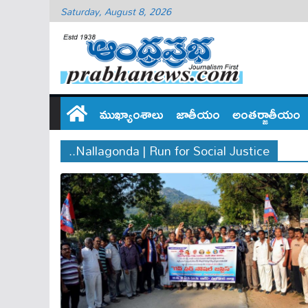
Saturday, August 8, 2026
ముఖ్యాంశాలు
జాతీయం
అంతర్జాతీయం
..Nallagonda | Run for Social Justice