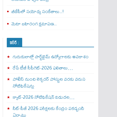
బీజేపీలో సయోధ్య సంకేతాలు..!
మెటా బ‌హిరంగ క్షమాపణ..
కెరీర్ :
గురుకులాల్లో పార్ట్‌టైమ్ ఉద్యోగాలకు అవకాశం
రేపే టీజీ సీపీగెట్‌-2026 ఫలితాలు…
పోలీస్ నుంచి లెక్చరర్ పోస్టుల వరకు వరుస
నోటిఫికేషన్లు
క్యాట్-2026 నోటిఫికేషన్ విడుదల…
నీట్-పీజీ 2026 పరీక్షలకు కేంద్రం పకడ్బందీ
ఏర్పాట్లు