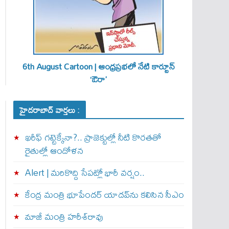
6th August Cartoon | ఆంధ్రప్రభలో నేటి కార్టూన్
‘ఔరా’
హైదరాబాద్ వార్తలు :
ఖరీఫ్ గట్టెక్కేనా?.. ప్రాజెక్టుల్లో నీటి కొరతతో
రైతుల్లో ఆందోళన
Alert | మ‌రికొద్ది సేప‌ట్లో భారీ వ‌ర్షం..
కేంద్ర మంత్రి భూపేందర్ యాదవ్‌ను కలిసిన సీఎం
మాజీ మంత్రి హరీశ్‌రావు