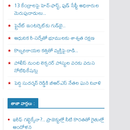
13 కేంద్రాలపై హెచ్-ఫాస్ట్, ఫుడ్ సేఫ్టీ అధికారుల
మెరుపుదాడులు..
ప్రైవేట్‌ ఇంటర్నెట్‌కు గుడ్‌బై..
ఆధునిక రీ-సర్వేతో భూములకు శాశ్వత రక్షణ
కొబ్బరికాయల కత్తితో వ్యక్తిపై దాడి..
పోలీస్ నుంచి లెక్చరర్ పోస్టుల వరకు వరుస
నోటిఫికేషన్లు
పెద్ది సుదర్శన్ రెడ్డికి బీఆర్‌ఎస్ నేతల ఘన నివాళి
తాజా వార్తలు :
ఖరీఫ్ గట్టెక్కేనా?.. ప్రాజెక్టుల్లో నీటి కొరతతో రైతుల్లో
ఆందోళన