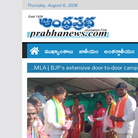
Thursday, August 6, 2026
ముఖ్యాంశాలు
జాతీయం
అంతర్జాతీయం
..MLA | BJP’s extensive door-to-door cam