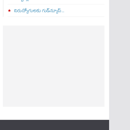
నిరుద్యోగులకు గుడ్‌న్యూస్..