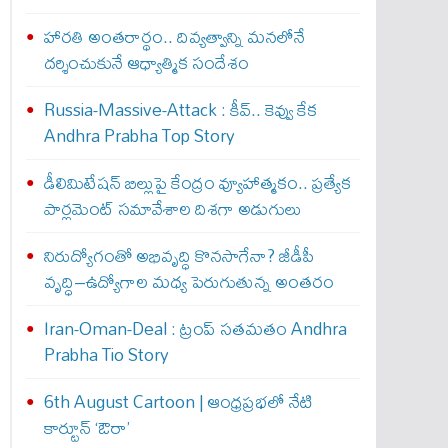
హారతి అంతరార్థం.. దివ్యత్వాన్ని మనలోనే
దర్శించుకునే ఆధ్యాత్మిక సందేశం
Russia-Massive-Attack : కీవ్‌.. కెవ్వు కేక‌
Andhra Prabha Top Story
డీలిమిటేషన్ బిల్లుపై కేంద్రం వ్యూహాత్మకం.. ప్రత్యేక
పార్లమెంట్ సమావేశాల దిశగా అడుగులు
నిరుద్యోగంతో అభివృద్ధి కొనసాగేనా? జీడీపీ
వృద్ధి–ఉద్యోగాల మధ్య పెరుగుతున్న అంతరం
Iran-Oman-Deal : ట్రంప్ స‌త‌మ‌తం Andhra
Prabha Tio Story
6th August Cartoon | ఆంధ్రప్రభలో నేటి
కార్టూన్ ‘ఔరా’