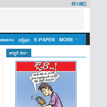
ఆదివారం
భక్తిప్రభ
E-PAPER
MORE
కార్టూన్ ‘ఔరా’: