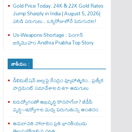
Gold Price Today: 24K & 22K Gold Rates
Jump Sharply in India | August 5, 2026|
పసిడి పరుగులు.. ఒక్కరోజులోనే పెరుగుద‌ల‌!
Us-Weapons-Shortage : పెంగాన్
బిక్క‌మొహం Andhra Prabha Top Story
జాతీయం :
డీలిమిటేషన్ బిల్లుపై కేంద్రం వ్యూహాత్మకం.. ప్రత్యేక
పార్లమెంట్ సమావేశాల దిశగా అడుగులు
నిరుద్యోగంతో అభివృద్ధి కొనసాగేనా? జీడీపీ
వృద్ధి–ఉద్యోగాల మధ్య పెరుగుతున్న అంతరం
అమరావతి పోరాటం ప్రతి భారతీయుడు
తెలుసుకోవాల్సిన చరిత్ర