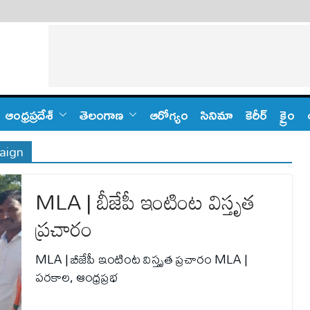
ఆంధ్ర‌ప్ర‌దేశ్
తెలంగాణ‌
ఆరోగ్యం
సినిమా
కెరీర్
క్రైం
paign
MLA | బీజేపీ ఇంటింట విస్తృత
ప్రచారం
MLA | బీజేపీ ఇంటింట విస్తృత ప్రచారం MLA |
పరకాల, ఆంధ్రప్రభ