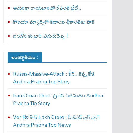
అమెరికా రాయబారితో రేవంత్ భేటీ..
కొరియా మాస్టర్స్‌లో కిదాంబి శ్రీకాంత్‌కు షాక్
విండీస్ కు భారీ ఎదురుదెబ్బ !
అంతర్జాతీయం :
Russia-Massive-Attack : కీవ్‌.. కెవ్వు కేక‌
Andhra Prabha Top Story
Iran-Oman-Deal : ట్రంప్ స‌త‌మ‌తం Andhra
Prabha Tio Story
Ver-Rs-9-5-Lakh-Crore : సీబీఎన్ బిగ్ ప్లాన్
Andhra Prabha Top News