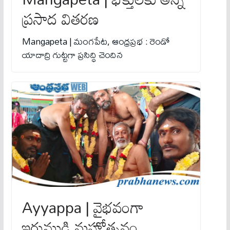
ప్రసాద వితరణ
Mangapeta | మంగపేట, ఆంధ్రప్రభ : రెండో
యాదాద్రి గుట్టగా ప్రసిద్ధి చెందిన
Ayyappa | వైభవంగా
ఇరుముడి మ‌హోత్స‌వం