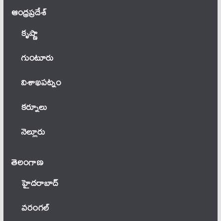
ఆంధ్ర‌ప్ర‌దేశ్
కృష్ణా
గుంటూరు
విశాఖపట్నం
కర్నూలు
నెల్లూరు
తెలంగాణ‌
హైదరాబాద్
వ‌రంగ‌ల్