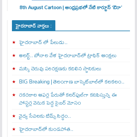
8th August Cartoon | ఆంధ్రప్రభలో నేటి కార్టూన్ ‘ఔరా’
హైదరాబాద్ వార్తలు :
హైదరాబాద్ లో పేలుడు..
అలర్ట్‌.. బోనాల వేళ హైదరాబాద్‌లో ట్రాఫిక్‌ ఆంక్షలు
మస్కి చెరువు పరిరక్షణకు కదిలిన స్థానికులు
BIG Breaking | తెలంగాణ బాస్కెట్‌బాల్‌లో కలకలం..
రకరకాల ఆఫర్ల పేరుతో కలర్‌ఫుల్‌గా కనిపిస్తున్న ఈ
పోస్టర్ల వెనుక పెద్ద సైబర్ మోసం
వైద్య సేవలకు టిమ్స్‌ సిద్ధం..
హైదరాబాద్‌లో కుండపోత..