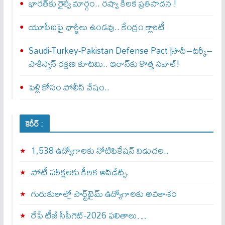
భారత్‌కు రైల్వే మార్గం.. రష్యా కీలక ప్రతిపాదన !
యూపీఐపై ఛార్జీలు ఉండవు.. కేంద్రం క్లారిటీ
Saudi-Turkey-Pakistan Defense Pact |సౌదీ–టర్కీ–
పాకిస్తాన్ రక్షణ కూటమి.. ఇరాన్‌కు కొత్త సవాల్!
పెళ్లి కోసం పోలీస్ వేషం..
కెరీర్ :
1,538 ఉద్యోగాలకు నోటిఫికేషన్ విడుదల..
పోటీ పరీక్షలకు కీలక అప్‌డేట్స్.
గురుకులాల్లో పార్ట్‌టైమ్ ఉద్యోగాలకు అవకాశం
రేపే టీజీ సీపీగెట్‌-2026 ఫలితాలు…