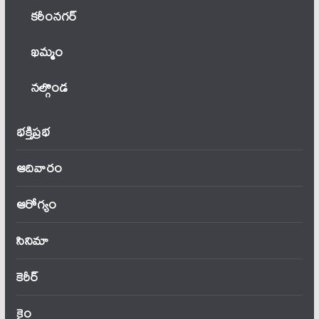
కరీంనగర్
ఖ‌మ్మం
నల్గొండ
భక్తిప్రభ
ఆదివారం
ఆరోగ్యం
సినిమా
కెరీర్
క్రైం