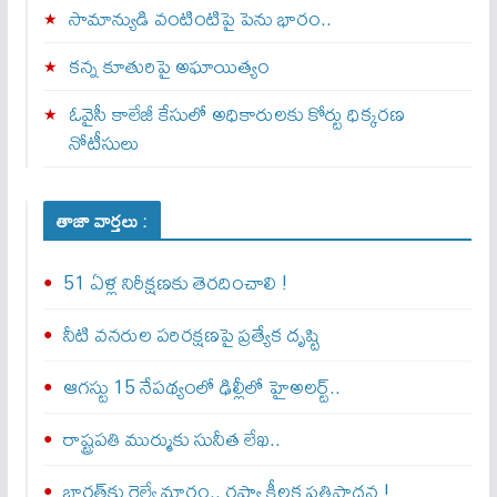
సామాన్యుడి వంటింటిపై పెను భారం..
కన్న కూతురిపై అఘాయిత్యం
ఓవైసీ కాలేజీ కేసులో అధికారులకు కోర్టు ధిక్కరణ
నోటీసులు
తాజా వార్తలు :
51 ఏళ్ల నిరీక్షణకు తెరదించాలి !
నీటి వనరుల పరిరక్షణపై ప్రత్యేక దృష్టి
ఆగస్టు 15 నేపథ్యంలో ఢిల్లీలో హైఅలర్ట్..
రాష్ట్రపతి ముర్ముకు సునీత లేఖ..
భారత్‌కు రైల్వే మార్గం.. రష్యా కీలక ప్రతిపాదన !