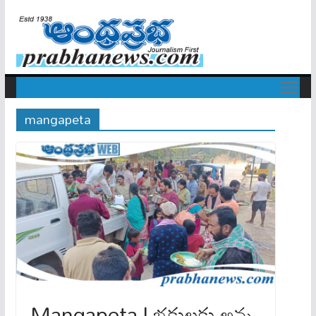
mangapeta
Mangapeta | భక్తులకు అన్న