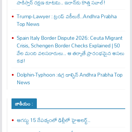
పాకిస్తాన్ రక్షణ కూటమి.. ఇరాన్‌కు కొత్త సవాల్!
Trump-Lawyer : ట్రంప్ వ‌కీలుకే..Andhra Prabha
Top News
Spain Italy Border Dispute 2026: Ceuta Migrant
Crisis, Schengen Border Checks Explained | 50
వేల మంది వలసదారులు.. ఆ తర్వాతే ప్రారంభ‌మైన అసలు
కథ!
Dolphin-Typhoon :ఉగ్ర డాల్ఫిన్ Andhra Prabha Top
News
జాతీయం :
ఆగస్టు 15 నేపథ్యంలో ఢిల్లీలో హైఅలర్ట్..