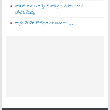
పోలీస్ నుంచి లెక్చరర్ పోస్టుల వరకు వరుస
నోటిఫికేషన్లు
క్యాట్-2026 నోటిఫికేషన్ విడుదల…