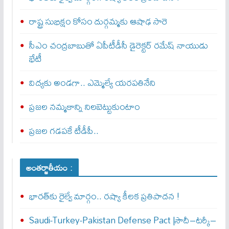
రాష్ట్ర సుభిక్షం కోసం దుర్గమ్మకు ఆషాఢ సారె
సీఎం చంద్రబాబుతో ఏపీటీడీసీ డైరెక్టర్‌ రమేష్‌ నాయుడు
భేటీ
విద్యకు అండగా.. ఎమ్మెల్యే యరపతినేని
ప్రజల నమ్మకాన్ని నిలబెట్టుకుంటాం
ప్రజల గడపకే టీడీపీ..
అంతర్జాతీయం :
భారత్‌కు రైల్వే మార్గం.. రష్యా కీలక ప్రతిపాదన !
Saudi-Turkey-Pakistan Defense Pact |సౌదీ–టర్కీ–