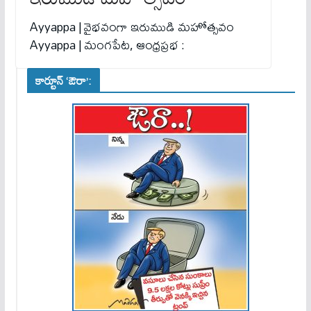
Ayyappa | వైభవంగా ఇరుముడి మ‌హోత్స‌వం
Ayyappa | మంగపేట, ఆంధ్రప్రభ :
కార్టూన్ ‘ఔరా’: