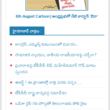
6th August Cartoon | ఆంధ్రప్రభలో నేటి కార్టూన్ ‘ఔరా’
హైదరాబాద్ వార్తలు :
కాంగ్రెస్ ఎమ్మెల్యే కుటుంబంలో వివాదం..
సామాజిక న్యాయం, జాతీయ రాజకీయాలపై చర్చేనా?
ప్రచారాలపై టీపీసీసీ చీఫ్ మహేశ్‌కుమార్ గౌడ్ ఘాటు
స్పందన
అల‌ర్ట్ ! ఈ ప్రాంతాల్లో రాత్రి వరకు వర్షం…
టీపీసీసీ రాష్ట్ర కార్యవర్గ సమావేశం
ఒడిశా నైనీ గని బొగ్గుతో తెలంగాణకు తొలి రైలు