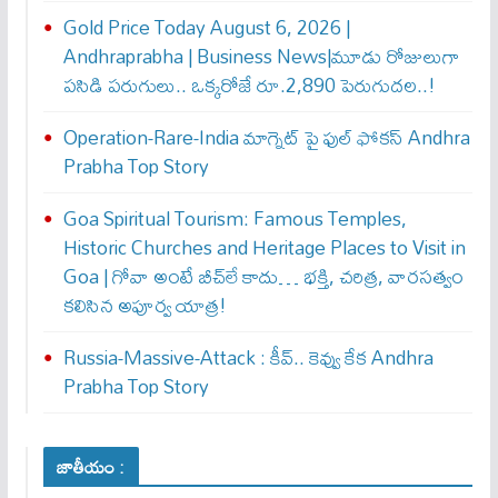
Gold Price Today August 6, 2026 |
Andhraprabha | Business News|మూడు రోజులుగా
పసిడి పరుగులు.. ఒక్కరోజే రూ.2,890 పెరుగుద‌ల‌..!
Operation-Rare-India మాగ్నెట్ పై ఫుల్ ఫోక‌స్ Andhra
Prabha Top Story
Goa Spiritual Tourism: Famous Temples,
Historic Churches and Heritage Places to Visit in
Goa | గోవా అంటే బీచ్‌లే కాదు… భక్తి, చరిత్ర, వారసత్వం
కలిసిన అపూర్వ యాత్ర!
Russia-Massive-Attack : కీవ్‌.. కెవ్వు కేక‌ Andhra
Prabha Top Story
జాతీయం :