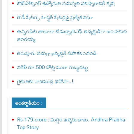
ఔట్‌సోర్సింగ్ ఉద్యోగుల సమస్యల పరిష్కారానికి కృషి
రౌడీ షీటర్లు, హిస్టరీ షీటర్లపై ప్రత్యేక నిఘా
అచ్చంపేట తాలూకా టిడబ్ల్యూజెఎఫ్ అధ్యక్షుడిగా బింపాకుల
జంగయ్య
తిరువూరు సమగ్రాభివృద్ధికి సహకరించండి
నకిలీ రూ.500 నోట్ల ముఠా గుట్టురట్టు
రైతులకు రాజముద్ర భరోసా..!
అంతర్జాతీయం :
Rs-179-crore : మ‌గ్గం ఇళ్ళ‌కు బాబు..Andhra Prabha
Top Story