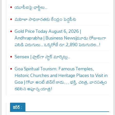
యూపీఐపై ఛార్జీలు..
మహిళా సాధికారతకు కేంద్రం పెద్దపీట
Gold Price Today August 6, 2026 |
Andhraprabha | Business News|మూడు రోజులుగా
పసిడి పరుగులు.. ఒక్కరోజే రూ.2,890 పెరుగుద‌ల‌..!
Sensex | ఫ్లాట్‌గా స్టాక్ మార్కెట్లు..
Goa Spiritual Tourism: Famous Temples,
Historic Churches and Heritage Places to Visit in
Goa | గోవా అంటే బీచ్‌లే కాదు… భక్తి, చరిత్ర, వారసత్వం
కలిసిన అపూర్వ యాత్ర!
కెరీర్ :