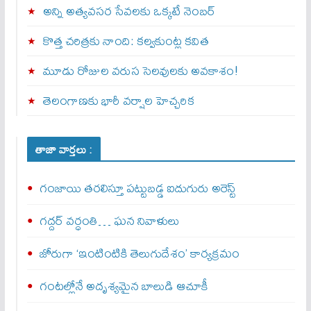
అన్ని అత్యవసర సేవలకు ఒక్క‌టే నెంబ‌ర్‌
కొత్త చరిత్రకు నాంది: క‌ల్వ‌కుంట్ల కవిత
మూడు రోజుల వరుస సెలవులకు అవకాశం!
తెలంగాణకు భారీ వర్షాల హెచ్చరిక
తాజా వార్తలు :
గంజాయి తరలిస్తూ పట్టుబడ్డ ఐదుగురు అరెస్ట్
గద్దర్ వర్ధంతి… ఘన నివాళులు
జోరుగా ‘ఇంటింటికి తెలుగుదేశం’ కార్యక్రమం
గంటల్లోనే అదృశ్యమైన బాలుడి ఆచూకీ