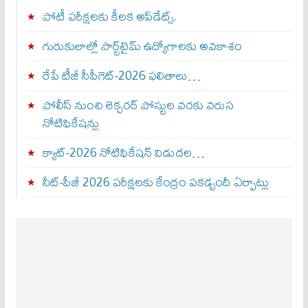
పోటీ పరీక్షలకు కీలక అప్‌డేట్స్.
గురుకులాల్లో పార్ట్‌టైమ్ ఉద్యోగాలకు అవకాశం
రేపే టీజీ సీపీగెట్‌-2026 ఫలితాలు…
పోలీస్ నుంచి లెక్చరర్ పోస్టుల వరకు వరుస
నోటిఫికేషన్లు
క్యాట్-2026 నోటిఫికేషన్ విడుదల…
నీట్-పీజీ 2026 పరీక్షలకు కేంద్రం పకడ్బందీ ఏర్పాట్లు