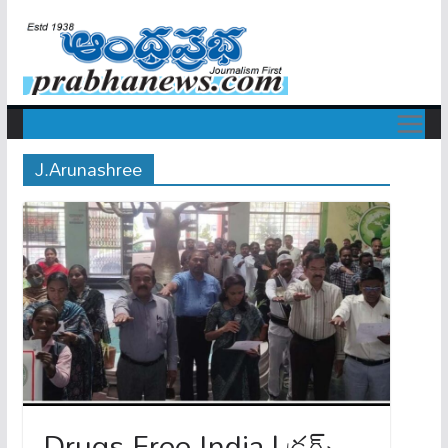
J.Arunashree
Drugs Free India | డ్ర‌గ్స్