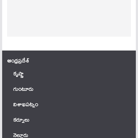
ఆంధ్ర‌ప్ర‌దేశ్
కృష్ణా
గుంటూరు
విశాఖపట్నం
కర్నూలు
నెల్లూరు