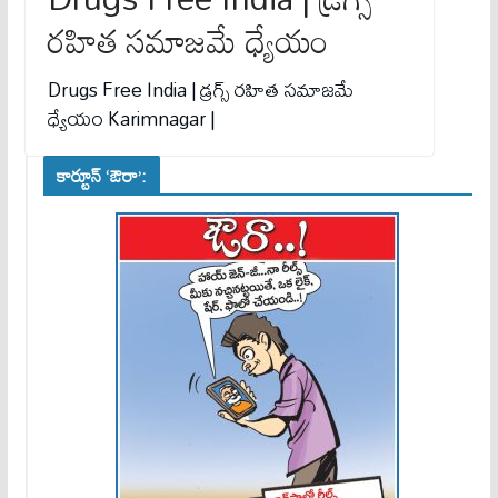
ర‌హిత స‌మాజమే ధ్యేయం
Drugs Free India | డ్ర‌గ్స్ ర‌హిత స‌మాజమే
ధ్యేయం Karimnagar |
కార్టూన్ ‘ఔరా’: