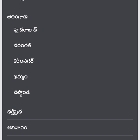
తెలంగాణ‌
హైదరాబాద్
వ‌రంగ‌ల్
కరీంనగర్
ఖ‌మ్మం
నల్గొండ
భక్తిప్రభ
ఆదివారం