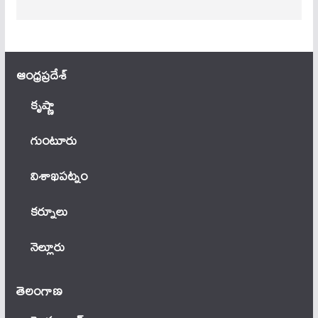
ఆంధ్ర‌ప్ర‌దేశ్
కృష్ణా
గుంటూరు
విశాఖపట్నం
కర్నూలు
నెల్లూరు
తెలంగాణ‌