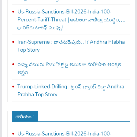
Us-Russia-Sanctions-Bill-2026-India-100-
Percent-Tariff-Threat | అమెరికా వాణిజ్య యుద్ధం…
భారత్‌కు టారిఫ్ ముప్పు!
Iran-Supreme : వార‌సుడెవ్వ‌రు,,!? Andhra Ptabha
Top Story
రష్యా చమురు కొనుగోళ్లపై అమెరికా మరోసారి ఆంక్షల
అస్త్రం
Trump-Linked-Drilling : ట్రంప్ గ్యాంగ్ క‌బ్జా Andhra
Prabha Top Story
జాతీయం :
Us-Russia-Sanctions-Bill-2026-India-100-