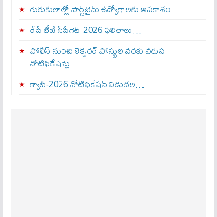
గురుకులాల్లో పార్ట్‌టైమ్ ఉద్యోగాలకు అవకాశం
రేపే టీజీ సీపీగెట్‌-2026 ఫలితాలు…
పోలీస్ నుంచి లెక్చరర్ పోస్టుల వరకు వరుస
నోటిఫికేషన్లు
క్యాట్-2026 నోటిఫికేషన్ విడుదల…