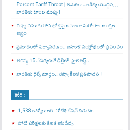
Percent-Tariff-Threat | అమెరికా వాణిజ్య యుద్ధం…
భారత్‌కు టారిఫ్ ముప్పు!
రష్యా చమురు కొనుగోళ్లపై అమెరికా మరోసారి ఆంక్షల
అస్త్రం
ప్రమాదంలో పర్యావరణం.. బహుళ సంక్షోభంలో ప్రపంచం
ఆగస్టు 15 నేపథ్యంలో ఢిల్లీలో హైఅలర్ట్..
భారత్‌కు రైల్వే మార్గం.. రష్యా కీలక ప్రతిపాదన !
కెరీర్ :
1,538 ఉద్యోగాలకు నోటిఫికేషన్ విడుదల..
పోటీ పరీక్షలకు కీలక అప్‌డేట్స్.