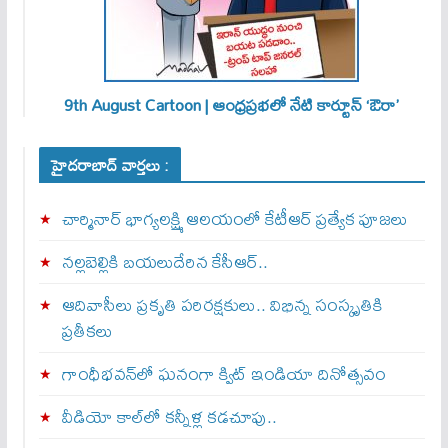
9th August Cartoon | ఆంధ్రప్రభలో నేటి కార్టూన్ ‘ఔరా’
హైదరాబాద్ వార్తలు :
చార్మినార్‌ భాగ్యలక్ష్మి ఆలయంలో కేటీఆర్ ప్రత్యేక పూజలు
నల్లబెల్లికి బయలుదేరిన కేసీఆర్‌..
ఆదివాసీలు ప్రకృతి పరిరక్షకులు.. విభిన్న సంస్కృతికి
ప్రతీకలు
గాంధీభవన్‌లో ఘనంగా క్విట్‌ ఇండియా దినోత్సవం
వీడియో కాల్‌లో కన్నీళ్ల కడచూపు..