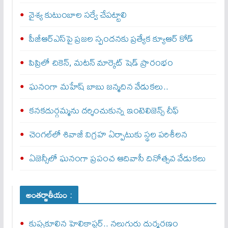
వైశ్య కుటుంబాల సర్వే చేపట్టాలి
పీజీఆర్ఎస్‌పై ప్రజల స్పందనకు ప్రత్యేక క్యూఆర్ కోడ్
పిప్రిలో చికెన్‌, మటన్‌ మార్కెట్‌ షెడ్‌ ప్రారంభం
ఘనంగా మహేష్ బాబు జన్మదిన వేడుకలు..
కనకదుర్గమ్మను దర్శించుకున్న ఇంటెలిజెన్స్‌ చీఫ్‌
చెంగల్‌లో శివాజీ విగ్రహ ఏర్పాటుకు స్థల పరిశీలన
ఏజెన్సీలో ఘనంగా ప్రపంచ ఆదివాసీ దినోత్సవ వేడుకలు
అంతర్జాతీయం :
కుప్పకూలిన హెలికాప్టర్‌.. నలుగురు దుర్మరణం