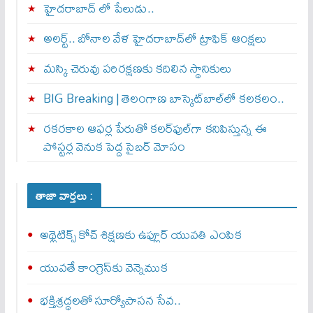
హైదరాబాద్ లో పేలుడు..
అలర్ట్‌.. బోనాల వేళ హైదరాబాద్‌లో ట్రాఫిక్‌ ఆంక్షలు
మస్కి చెరువు పరిరక్షణకు కదిలిన స్థానికులు
BIG Breaking | తెలంగాణ బాస్కెట్‌బాల్‌లో కలకలం..
రకరకాల ఆఫర్ల పేరుతో కలర్‌ఫుల్‌గా కనిపిస్తున్న ఈ
పోస్టర్ల వెనుక పెద్ద సైబర్ మోసం
తాజా వార్తలు :
అథ్లెటిక్స్‌ కోచ్‌ శిక్షణకు ఉప్లూర్‌ యువతి ఎంపిక
యువతే కాంగ్రెస్‌కు వెన్నెముక
భక్తిశ్రద్ధలతో సూర్యోపాసన సేవ..