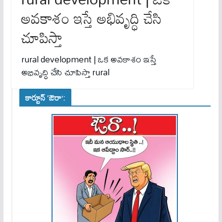
అవకాశం ఇస్తే అభివృద్ధి చేసి
చూపిస్తా
rural development | ఒక అవకాశం ఇస్తే
అభివృద్ధి చేసి చూపిస్తా rural
కార్టూన్ ‘ఔరా’: