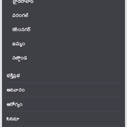
హైదరాబాద్
వ‌రంగ‌ల్
కరీంనగర్
ఖ‌మ్మం
నల్గొండ
భక్తిప్రభ
ఆదివారం
ఆరోగ్యం
సినిమా