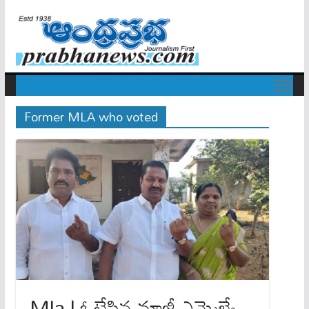
Former MLA who voted
Mla | ఓటేసిన‌ మాజీ ఎమ్మెల్యే