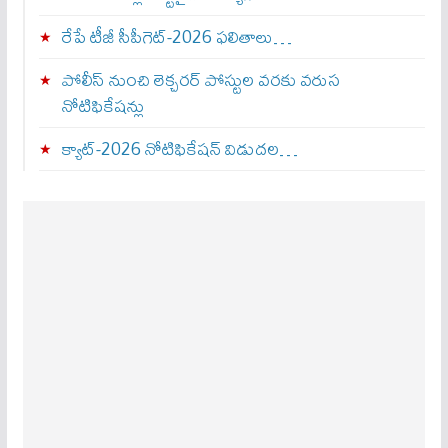
రేపే టీజీ సీపీగెట్‌-2026 ఫలితాలు…
పోలీస్ నుంచి లెక్చరర్ పోస్టుల వరకు వరుస
నోటిఫికేషన్లు
క్యాట్-2026 నోటిఫికేషన్ విడుదల…