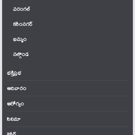
వ‌రంగ‌ల్
కరీంనగర్
ఖ‌మ్మం
నల్గొండ
భక్తిప్రభ
ఆదివారం
ఆరోగ్యం
సినిమా
కెరీర్