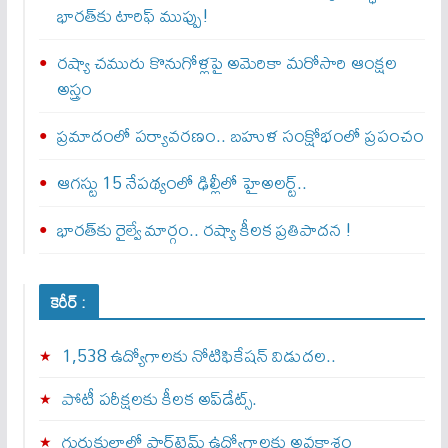
భారత్‌కు టారిఫ్ ముప్పు!
రష్యా చమురు కొనుగోళ్లపై అమెరికా మరోసారి ఆంక్షల
అస్త్రం
ప్రమాదంలో పర్యావరణం.. బహుళ సంక్షోభంలో ప్రపంచం
ఆగస్టు 15 నేపథ్యంలో ఢిల్లీలో హైఅలర్ట్..
భారత్‌కు రైల్వే మార్గం.. రష్యా కీలక ప్రతిపాదన !
కెరీర్ :
1,538 ఉద్యోగాలకు నోటిఫికేషన్ విడుదల..
పోటీ పరీక్షలకు కీలక అప్‌డేట్స్.
గురుకులాల్లో పార్ట్‌టైమ్ ఉద్యోగాలకు అవకాశం