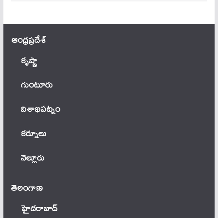
ఆంధ్ర‌ప్ర‌దేశ్
కృష్ణా
గుంటూరు
విశాఖపట్నం
కర్నూలు
నెల్లూరు
తెలంగాణ‌
హైదరాబాద్