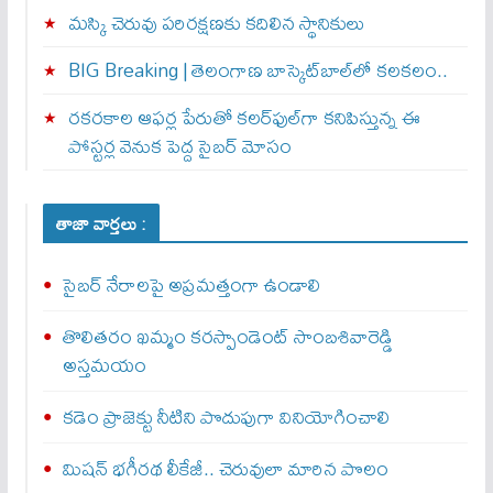
మస్కి చెరువు పరిరక్షణకు కదిలిన స్థానికులు
BIG Breaking | తెలంగాణ బాస్కెట్‌బాల్‌లో కలకలం..
రకరకాల ఆఫర్ల పేరుతో కలర్‌ఫుల్‌గా కనిపిస్తున్న ఈ
పోస్టర్ల వెనుక పెద్ద సైబర్ మోసం
తాజా వార్తలు :
సైబర్‌ నేరాలపై అప్రమత్తంగా ఉండాలి
తొలితరం ఖమ్మం కరస్పాండెంట్‌ సాంబశివారెడ్డి
అస్తమయం
కడెం ప్రాజెక్టు నీటిని పొదుపుగా వినియోగించాలి
మిషన్‌ భగీరథ లీకేజీ.. చెరువులా మారిన పొలం