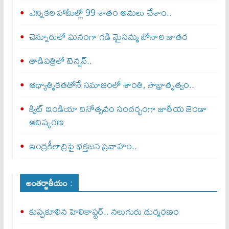
ఎన్నికల హామీల్లో 99 శాతం అమలు చేశాం..
చెన్నూరులో ఘనంగా గడి మైసమ్మ బోనాల జాతర
తాడిపత్రిలో టెన్షన్..
ఆధ్యాత్మికతతోనే సమాజంలో శాంతి, సౌభ్రాతృత్వం..
క్విట్‌ ఇండియా దినోత్సవం సందర్భంగా జాతీయ జెండా
ఆవిష్కరణ
ఇంద్రకీలాద్రిపై భక్తజన ప్రవాహం..
అంతర్జాతీయం :
కుప్పకూలిన హెలికాప్టర్‌.. నలుగురు దుర్మరణం