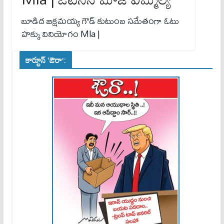
బూడిద బిక్షమయ్య గౌడ్ కుటుంబ స‌మేతంగా ఓటు
హ‌క్కు వినియోగం Mla |
కార్టూన్ ‘ఔరా’: