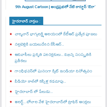
9th August Cartoon | ఆంధ్రప్రభలో నేటి కార్టూన్ ‘ఔరా’
హైదరాబాద్ వార్తలు :
చార్మినార్‌ భాగ్యలక్ష్మి ఆలయంలో కేటీఆర్ ప్రత్యేక పూజలు
నల్లబెల్లికి బయలుదేరిన కేసీఆర్‌..
ఆదివాసీలు ప్రకృతి పరిరక్షకులు.. విభిన్న సంస్కృతికి
ప్రతీకలు
గాంధీభవన్‌లో ఘనంగా క్విట్‌ ఇండియా దినోత్సవం
వీడియో కాల్‌లో కన్నీళ్ల కడచూపు..
హైదరాబాద్ లో పేలుడు..
అలర్ట్‌.. బోనాల వేళ హైదరాబాద్‌లో ట్రాఫిక్‌ ఆంక్షలు