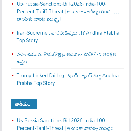
Us-Russia-Sanctions-Bill-2026-India-100-
Percent-Tariff-Threat | అమెరికా వాణిజ్య యుద్ధం…
భారత్‌కు టారిఫ్ ముప్పు!
Iran-Supreme : వార‌సుడెవ్వ‌రు,,!? Andhra Ptabha
Top Story
రష్యా చమురు కొనుగోళ్లపై అమెరికా మరోసారి ఆంక్షల
అస్త్రం
Trump-Linked-Drilling : ట్రంప్ గ్యాంగ్ క‌బ్జా Andhra
Prabha Top Story
జాతీయం :
Us-Russia-Sanctions-Bill-2026-India-100-
Percent-Tariff-Threat | అమెరికా వాణిజ్య యుద్ధం…