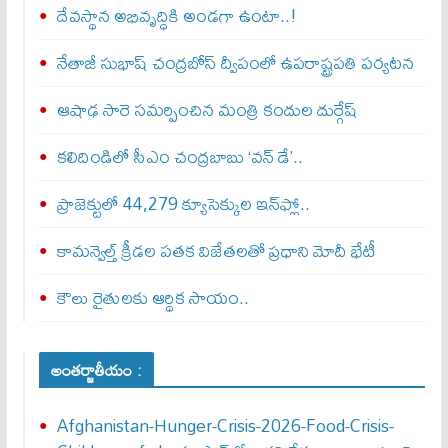
దేవస్థాన అభివృద్ధికి అండగా ఉంటా..!
నేతాజీ సుభాష్ చంద్రబోస్ ద్వీపంలో ఉపరాష్ట్రపతి పర్యటన
ఆషాఢ సారె సమర్పించిన మంత్రి కందుల దుర్గేష్
కలిదిండిలో సీఎం చంద్రబాబు ‘వన్ డే’..
ప్రాజెక్టులో 44,279 క్యూసెక్కుల ఇన్‌ఫ్లో..
కామన్వెల్త్‌ క్రీడల పతక విజేతలతో ప్రధాని మోదీ భేటీ
కౌలు రైతులకు ఆర్థిక సాయం..
అంతర్జాతీయం :
Afghanistan-Hunger-Crisis-2026-Food-Crisis-