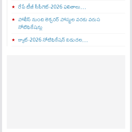
రేపే టీజీ సీపీగెట్‌-2026 ఫలితాలు…
పోలీస్ నుంచి లెక్చరర్ పోస్టుల వరకు వరుస
నోటిఫికేషన్లు
క్యాట్-2026 నోటిఫికేషన్ విడుదల…