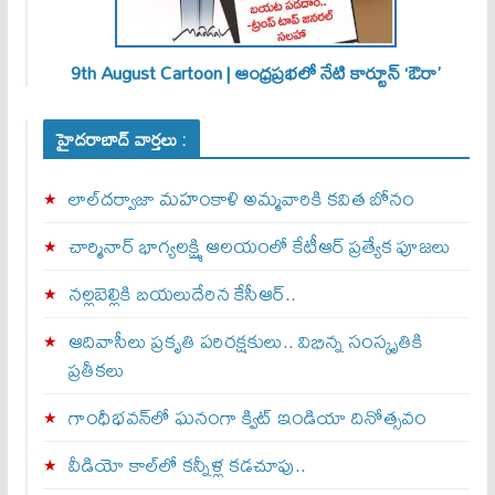
9th August Cartoon | ఆంధ్రప్రభలో నేటి కార్టూన్ ‘ఔరా’
హైదరాబాద్ వార్తలు :
లాల్‌దర్వాజా మహంకాళి అమ్మవారికి కవిత బోనం
చార్మినార్‌ భాగ్యలక్ష్మి ఆలయంలో కేటీఆర్ ప్రత్యేక పూజలు
నల్లబెల్లికి బయలుదేరిన కేసీఆర్‌..
ఆదివాసీలు ప్రకృతి పరిరక్షకులు.. విభిన్న సంస్కృతికి
ప్రతీకలు
గాంధీభవన్‌లో ఘనంగా క్విట్‌ ఇండియా దినోత్సవం
వీడియో కాల్‌లో కన్నీళ్ల కడచూపు..