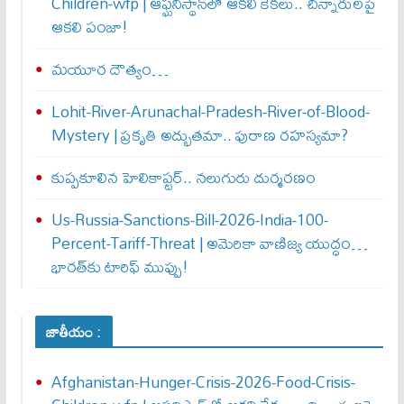
Children-wfp | ఆఫ్ఘనిస్థాన్‌లో ఆకలి కేకలు.. చిన్నారులపై
ఆకలి పంజా!
మయూర దౌత్యం…
Lohit-River-Arunachal-Pradesh-River-of-Blood-
Mystery | ప్రకృతి అద్భుతమా.. పురాణ రహస్యమా?
కుప్పకూలిన హెలికాప్టర్‌.. నలుగురు దుర్మరణం
Us-Russia-Sanctions-Bill-2026-India-100-
Percent-Tariff-Threat | అమెరికా వాణిజ్య యుద్ధం…
భారత్‌కు టారిఫ్ ముప్పు!
జాతీయం :
Afghanistan-Hunger-Crisis-2026-Food-Crisis-