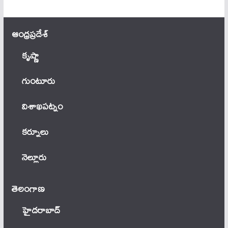
ఆంధ్ర‌ప్ర‌దేశ్
కృష్ణా
గుంటూరు
విశాఖపట్నం
కర్నూలు
నెల్లూరు
తెలంగాణ‌
హైదరాబాద్