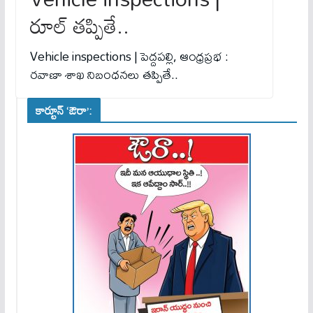
రూల్ తప్పితే..
Vehicle inspections | పెద్దపల్లి, ఆంధ్రప్రభ :
రవాణా శాఖ నిబంధనలు తప్పితే..
కార్టూన్ ‘ఔరా’: