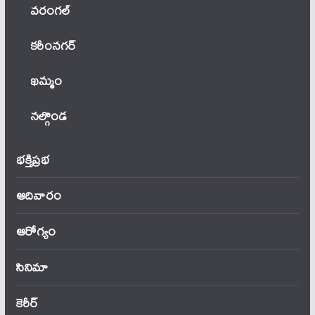
వ‌రంగ‌ల్
కరీంనగర్
ఖ‌మ్మం
నల్గొండ
భక్తిప్రభ
ఆదివారం
ఆరోగ్యం
సినిమా
కెరీర్