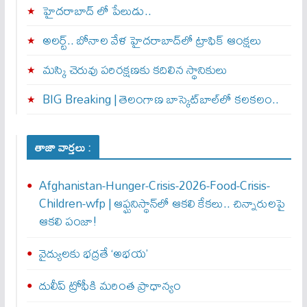
హైదరాబాద్ లో పేలుడు..
అలర్ట్‌.. బోనాల వేళ హైదరాబాద్‌లో ట్రాఫిక్‌ ఆంక్షలు
మస్కి చెరువు పరిరక్షణకు కదిలిన స్థానికులు
BIG Breaking | తెలంగాణ బాస్కెట్‌బాల్‌లో కలకలం..
తాజా వార్తలు :
Afghanistan-Hunger-Crisis-2026-Food-Crisis-
Children-wfp | ఆఫ్ఘనిస్థాన్‌లో ఆకలి కేకలు.. చిన్నారులపై
ఆకలి పంజా!
వైద్యులకు భద్రతే ‘అభయ’
దులీప్ ట్రోఫీకి మరింత ప్రాధాన్యం