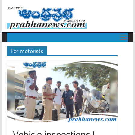
For motorists
Vehicle inspections |