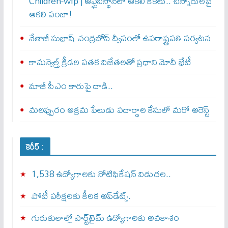
Children-wfp | ఆఫ్ఘనిస్థాన్‌లో ఆకలి కేకలు.. చిన్నారులపై
ఆకలి పంజా!
నేతాజీ సుభాష్ చంద్రబోస్ ద్వీపంలో ఉపరాష్ట్రపతి పర్యటన
కామన్వెల్త్‌ క్రీడల పతక విజేతలతో ప్రధాని మోదీ భేటీ
మాజీ సీఎం కారుపై దాడి..
మలప్పురం అక్రమ పేలుడు పదార్థాల కేసులో మరో అరెస్ట్‌
కెరీర్ :
1,538 ఉద్యోగాలకు నోటిఫికేషన్ విడుదల..
పోటీ పరీక్షలకు కీలక అప్‌డేట్స్.
గురుకులాల్లో పార్ట్‌టైమ్ ఉద్యోగాలకు అవకాశం