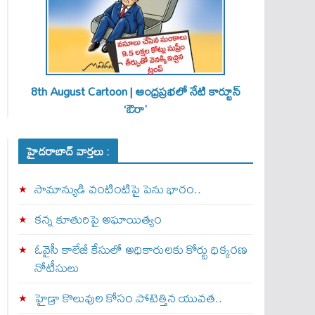
8th August Cartoon | ఆంధ్రప్రభలో నేటి కార్టూన్
‘ఔరా’
హైదరాబాద్ వార్తలు :
సామాన్యుడి వంటింటిపై పెను భారం..
కన్న కూతురిపై అఘాయిత్యం
ఓవైసీ కాలేజీ కేసులో అధికారులకు కోర్టు ధిక్కరణ
నోటీసులు
హైడ్రా కొలువుల కోసం పోటెత్తిన యువత..