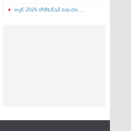
క్యాట్-2026 నోటిఫికేషన్ విడుదల…