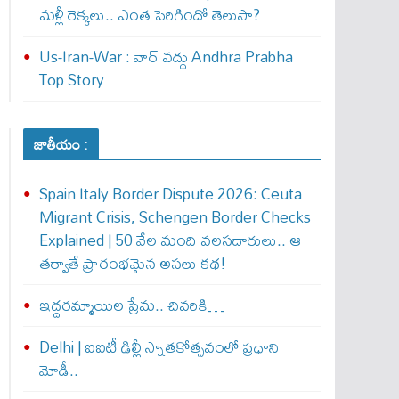
మళ్లీ రెక్కలు.. ఎంత పెరిగిందో తెలుసా?
Us-Iran-War : వార్ వ‌ద్దు Andhra Prabha
Top Story
జాతీయం :
Spain Italy Border Dispute 2026: Ceuta
Migrant Crisis, Schengen Border Checks
Explained | 50 వేల మంది వలసదారులు.. ఆ
తర్వాతే ప్రారంభ‌మైన అసలు కథ!
ఇద్దరమ్మాయిల ప్రేమ.. చివరికి…
Delhi | ఐఐటీ ఢిల్లీ స్నాతకోత్సవంలో ప్రధాని
మోడీ..