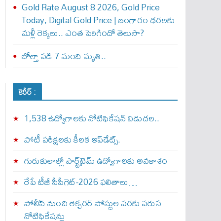
Gold Rate August 8 2026, Gold Price
Today, Digital Gold Price | బంగారం ధరలకు
మళ్లీ రెక్కలు.. ఎంత పెరిగిందో తెలుసా?
బోల్తా పడి 7 మంది మృతి..
కెరీర్ :
1,538 ఉద్యోగాలకు నోటిఫికేషన్ విడుదల..
పోటీ పరీక్షలకు కీలక అప్‌డేట్స్.
గురుకులాల్లో పార్ట్‌టైమ్ ఉద్యోగాలకు అవకాశం
రేపే టీజీ సీపీగెట్‌-2026 ఫలితాలు…
పోలీస్ నుంచి లెక్చరర్ పోస్టుల వరకు వరుస
నోటిఫికేషన్లు