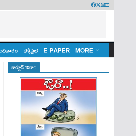
ఆదివారం
భక్తిప్రభ
E-PAPER
MORE
కార్టూన్ ‘ఔరా’: