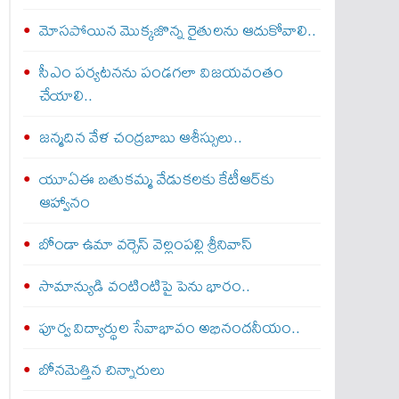
మోసపోయిన మొక్కజొన్న రైతులను ఆదుకోవాలి..
సీఎం పర్యటనను పండగలా విజయవంతం
చేయాలి..
జన్మదిన వేళ చంద్రబాబు ఆశీస్సులు..
యూఏఈ బతుకమ్మ వేడుకలకు కేటీఆర్‌కు
ఆహ్వానం
బోండా ఉమా వర్సెస్ వెల్లంపల్లి శ్రీనివాస్‌
సామాన్యుడి వంటింటిపై పెను భారం..
పూర్వ విద్యార్థుల సేవాభావం అభినందనీయం..
బోన‌మెత్తిన చిన్నారులు