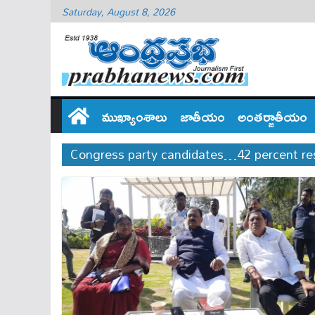
Saturday, August 8, 2026
ముఖ్యాంశాలు
జాతీయం
అంతర్జాతీయం
Congress party candidates…42 percent rese