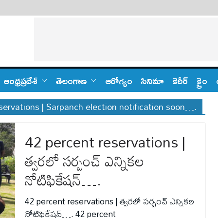
ఆంధ్ర‌ప్ర‌దేశ్
తెలంగాణ‌
ఆరోగ్యం
సినిమా
కెరీర్
క్రైం
rvations | Sarpanch election notification soon….
42 percent reservations |
త్వ‌ర‌లో సర్పంచ్ ఎన్నికల
నోటిఫికేషన్….
42 percent reservations | త్వ‌ర‌లో సర్పంచ్ ఎన్నికల
నోటిఫికేషన్…. 42 percent