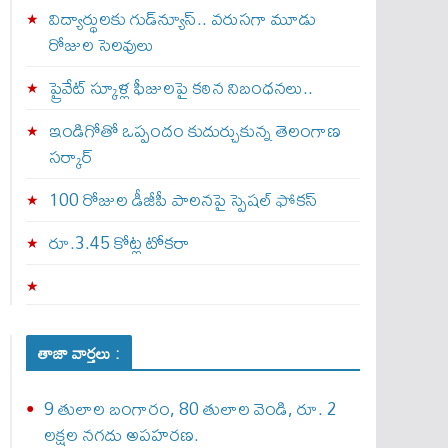
విద్యార్థులకు గుడ్‌న్యూస్.. వరుసగా మూడు
రోజుల సెలవులు
ప్రైవేట్ స్కూళ్ల ఫీజులపై కఠిన నిబంధనలు..
ఇండిగోతో ఒప్పందం కుదుర్చుకున్న తెలంగాణ
స‌ర్కార్
100 రోజుల డీజీపీ పాలనపై స్పెషల్ ఫోకస్
రూ.3.45 కోట్ల టోకరా
తాజా వార్తలు :
9 తులాల బంగారం, 80 తులాల వెండి, రూ. 2
లక్షల నగదు అపహరణ.