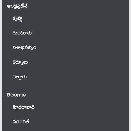
ఆంధ్ర‌ప్ర‌దేశ్
కృష్ణా
గుంటూరు
విశాఖపట్నం
కర్నూలు
నెల్లూరు
తెలంగాణ‌
హైదరాబాద్
వ‌రంగ‌ల్