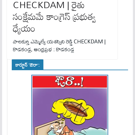
CHECKDAM | రైతు
సంక్షేమ‌మే కాంగ్రెస్ ప్రభుత్వ
ధ్యేయం
పాలకుర్తి ఎమ్మెల్యే యశస్విని రెడ్డి CHECKDAM |
కొడకండ్ల, ఆంధ్రప్రభ : కొడకండ్ల
కార్టూన్ ‘ఔరా’: