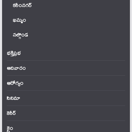
కరీంనగర్
ఖ‌మ్మం
నల్గొండ
భక్తిప్రభ
ఆదివారం
ఆరోగ్యం
సినిమా
కెరీర్
క్రైం