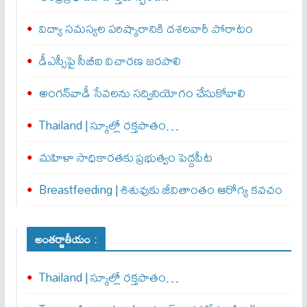
విద్యా సమస్యల పరిష్కారానికి దశలవారీ పోరాటం
డీఎస్సీపై సీబీఐ విచారణ జరపాలి
అంగన్‌వాడీ సేవలను సద్వినియోగం చేసుకోవాలి
Thailand | స్కూల్లో రక్తపాతం…
మహిళా సాధికారతకు ప్రభుత్వం పెద్దపీట
Breastfeeding | శిశువుకు జీవితాంతం ఆరోగ్య కవచం
అంతర్జాతీయం :
Thailand | స్కూల్లో రక్తపాతం…