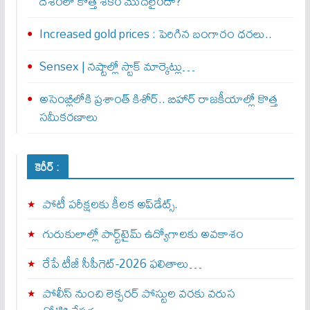
దేశంలో కొత్త శకం మొదలైందా?
Increased gold prices : పెరిగిన బంగారం ధరలు..
Sensex | నష్టాల్లో స్టాక్ మార్కెట్లు…
అసెంబ్లీలోకి ప్రశాంత్ కిశోర్.. బిహార్ రాజకీయాల్లో కొత్త
సమీకరణాలు
కెరీర్ :
పోటీ పరీక్షలకు కీలక అప్‌డేట్స్.
గురుకులాల్లో పార్ట్‌టైమ్ ఉద్యోగాలకు అవకాశం
రేపే టీజీ సీపీగెట్‌-2026 ఫలితాలు…
పోలీస్ నుంచి లెక్చరర్ పోస్టుల వరకు వరుస