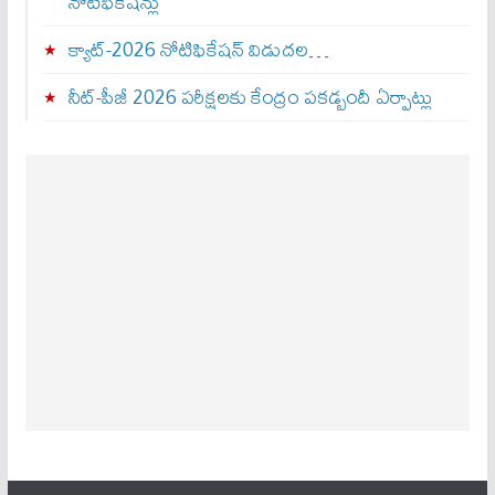
నోటిఫికేషన్లు
క్యాట్-2026 నోటిఫికేషన్ విడుదల…
నీట్-పీజీ 2026 పరీక్షలకు కేంద్రం పకడ్బందీ ఏర్పాట్లు