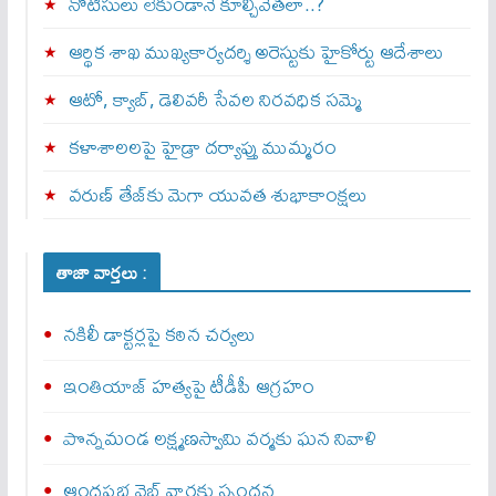
నోటీసులు లేకుండానే కూల్చివేతలా..?
ఆర్థిక శాఖ ముఖ్యకార్యదర్శి అరెస్టుకు హైకోర్టు ఆదేశాలు
ఆటో, క్యాబ్, డెలివరీ సేవల నిరవధిక సమ్మె
కళాశాలలపై హైడ్రా దర్యాప్తు ముమ్మరం
వరుణ్ తేజ్‌కు మెగా యువత శుభాకాంక్షలు
తాజా వార్తలు :
నకిలీ డాక్టర్లపై కఠిన చర్యలు
ఇంతియాజ్ హత్యపై టీడీపీ ఆగ్రహం
పొన్నమండ లక్ష్మణస్వామి వర్మకు ఘన నివాళి
ఆంధ్రప్రభ వెబ్ వార్తకు స్పందన