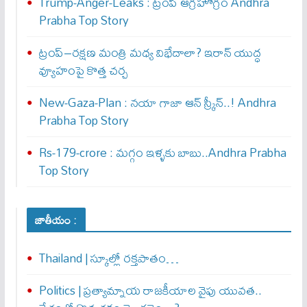
Trump-Anger-Leaks : ట్రంప్ ఆగ్ర‌హోగ్రం Andhra
Prabha Top Story
ట్రంప్–రక్షణ మంత్రి మధ్య విభేదాలా? ఇరాన్ యుద్ధ
వ్యూహంపై కొత్త చర్చ
New-Gaza-Plan : న‌యా గాజా ఆన్ స్క్రీన్‌..! Andhra
Prabha Top Story
Rs-179-crore : మ‌గ్గం ఇళ్ళ‌కు బాబు..Andhra Prabha
Top Story
జాతీయం :
Thailand | స్కూల్లో రక్తపాతం…
Politics | ప్రత్యామ్నాయ రాజకీయాల వైపు యువత..