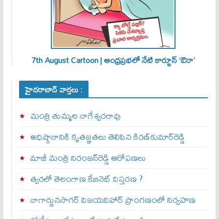
7th August Cartoon | ఆంధ్రప్రభలో నేటి కార్టూన్ ‘ఔరా’
హైదరాబాద్ వార్తలు :
మంత్రి తుమ్మల నాగేశ్వరరావు
అధిష్ఠానానికి కృతజ్ఞతలు తెలిపిన కిరణ్‌కుమార్‌రెడ్డి
మాజీ మంత్రి నిరంజన్‌రెడ్డి ఆరోపణలు
త్వ‌ర‌లో తెలంగాణ కేబినెట్ విస్తరణ ?
నాగార్జునసాగర్ విజయవిహార్ ప్రాంగణంలో నిర్వహణ