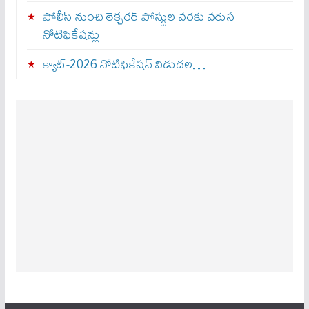
పోలీస్ నుంచి లెక్చరర్ పోస్టుల వరకు వరుస
నోటిఫికేషన్లు
క్యాట్-2026 నోటిఫికేషన్ విడుదల…