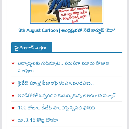
8th August Cartoon | ఆంధ్రప్రభలో నేటి కార్టూన్ ‘ఔరా’
హైదరాబాద్ వార్తలు :
విద్యార్థులకు గుడ్‌న్యూస్.. వరుసగా మూడు రోజుల
సెలవులు
ప్రైవేట్ స్కూళ్ల ఫీజులపై కఠిన నిబంధనలు..
ఇండిగోతో ఒప్పందం కుదుర్చుకున్న తెలంగాణ స‌ర్కార్
100 రోజుల డీజీపీ పాలనపై స్పెషల్ ఫోకస్
రూ.3.45 కోట్ల టోకరా