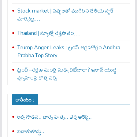
Stock market | నష్టాలతో ముగిసిన దేశీయ స్టాక్
మార్కెట్లు…
Thailand | స్కూల్లో రక్తపాతం…
Trump-Anger-Leaks : ట్రంప్ ఆగ్ర‌హోగ్రం Andhra
Prabha Top Story
ట్రంప్–రక్షణ మంత్రి మధ్య విభేదాలా? ఇరాన్ యుద్ధ
వ్యూహంపై కొత్త చర్చ
జాతీయం :
రీల్స్ గొడవ.. భార్య హత్య.. భర్త అరెస్ట్..
విడాకులొద్దు..