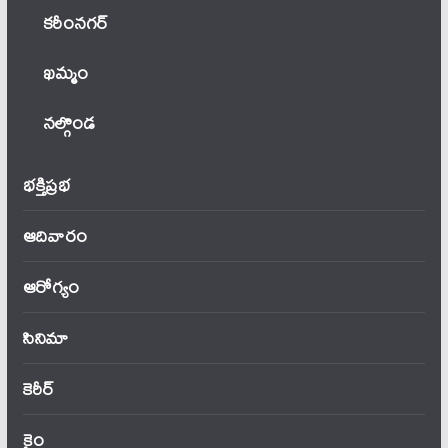
కరీంనగర్
ఖ‌మ్మం
నల్గొండ
భక్తిప్రభ
ఆదివారం
ఆరోగ్యం
సినిమా
కెరీర్
క్రైం