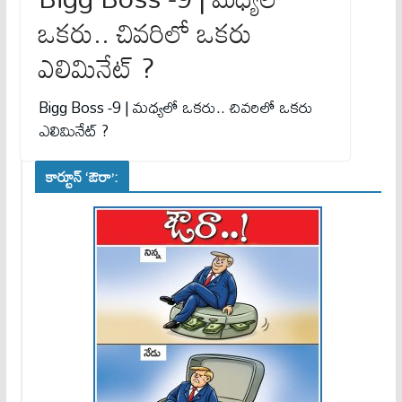
ఒక‌రు.. చివ‌రిలో ఒక‌రు
ఎలిమినేట్ ?
Bigg Boss -9 | మధ్య‌లో ఒక‌రు.. చివ‌రిలో ఒక‌రు
ఎలిమినేట్ ?
కార్టూన్ ‘ఔరా’: