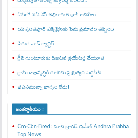
ఏపీలో ఐఏఎస్ అధికారుల భారీ బదిలీలు
యశ్వంతపూర్ ఎక్స్‌ప్రెస్‌కు పెను ప్రమాదం తప్పింది
పేరుకే హెడ్ క్వార్టర్..
గ్రీన్ గుంటూరుకు డిజిటల్ క్రియేటర్ల చేయూత
గ్రామీణాభివృద్ధికి కూటమి ప్రభుత్వం పెద్దపీట
భవనమున్నా భాగ్యం లేదు!
అంతర్జాతీయం :
Cm-Cbn-Fired : మాది బ్రాండ్ ఇమేజ్ Andhra Prabha
Top News