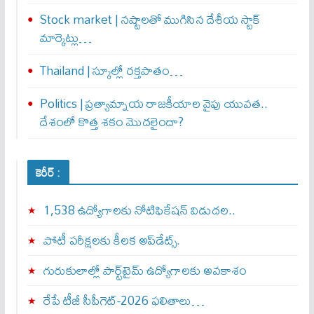
Stock market | నష్టాలతో ముగిసిన దేశీయ స్టాక్
మార్కెట్లు…
Thailand | స్కూల్లో రక్తపాతం…
Politics | ప్రత్యామ్నాయ రాజకీయాల వైపు యువత..
దేశంలో కొత్త శకం మొదలైందా?
కెరీర్ :
1,538 ఉద్యోగాలకు నోటిఫికేషన్ విడుదల..
పోటీ పరీక్షలకు కీలక అప్‌డేట్స్.
గురుకులాల్లో పార్ట్‌టైమ్ ఉద్యోగాలకు అవకాశం
రేపే టీజీ సీపీగెట్‌-2026 ఫలితాలు…