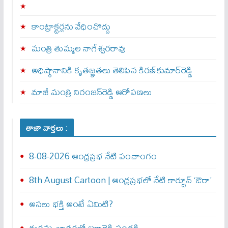
కాంట్రాక్టర్లను వేధించొద్దు
మంత్రి తుమ్మల నాగేశ్వరరావు
అధిష్ఠానానికి కృతజ్ఞతలు తెలిపిన కిరణ్‌కుమార్‌రెడ్డి
మాజీ మంత్రి నిరంజన్‌రెడ్డి ఆరోపణలు
తాజా వార్తలు :
8-08-2026 ఆంధ్రప్రభ నేటి పంచాంగం
8th August Cartoon | ఆంధ్రప్రభలో నేటి కార్టూన్ ‘ఔరా’
అసలు భక్తి అంటే ఏమిటి?
దుర్గమ్మ జాతరల్లో జగ్గారెడ్డి సందడి..