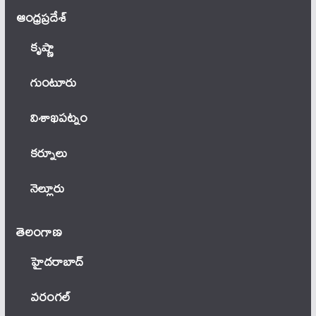
ఆంధ్ర‌ప్ర‌దేశ్
కృష్ణా
గుంటూరు
విశాఖపట్నం
కర్నూలు
నెల్లూరు
తెలంగాణ‌
హైదరాబాద్
వ‌రంగ‌ల్