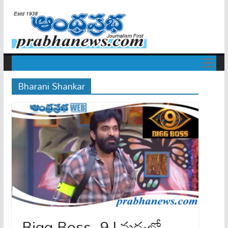
Bharani Shankar
Bigg Boss -9 | మధ్య‌లో