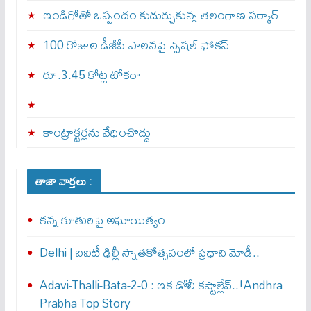
ఇండిగోతో ఒప్పందం కుదుర్చుకున్న తెలంగాణ స‌ర్కార్
100 రోజుల డీజీపీ పాలనపై స్పెషల్ ఫోకస్
రూ.3.45 కోట్ల టోకరా
కాంట్రాక్టర్లను వేధించొద్దు
తాజా వార్తలు :
కన్న కూతురిపై అఘాయిత్యం
Delhi | ఐఐటీ ఢిల్లీ స్నాతకోత్సవంలో ప్రధాని మోడీ..
Adavi-Thalli-Bata-2-0 : ఇక డోలీ క‌ష్టాల్లేవ్..!Andhra
Prabha Top Story