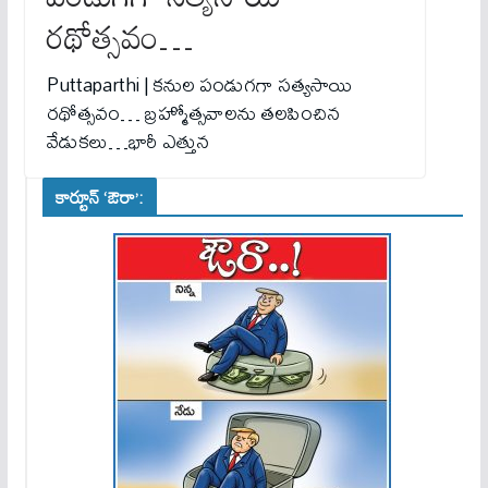
రథోత్సవం…
Puttaparthi | కనుల పండుగగా సత్యసాయి
రథోత్సవం… బ్రహ్మోత్సవాలను తలపించిన
వేడుకలు…భారీ ఎత్తున
కార్టూన్ ‘ఔరా’: