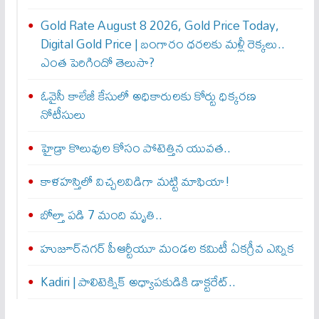
Gold Rate August 8 2026, Gold Price Today,
Digital Gold Price | బంగారం ధరలకు మళ్లీ రెక్కలు..
ఎంత పెరిగిందో తెలుసా?
ఓవైసీ కాలేజీ కేసులో అధికారులకు కోర్టు ధిక్కరణ
నోటీసులు
హైడ్రా కొలువుల కోసం పోటెత్తిన యువత..
​కాళహస్తిలో విచ్చలవిడిగా మట్టి మాఫియా!
బోల్తా పడి 7 మంది మృతి..
హుజూర్‌నగర్ పీఆర్టీయూ మండల కమిటీ ఏకగ్రీవ ఎన్నిక
Kadiri | పాలిటెక్నిక్ అధ్యాపకుడికి డాక్టరేట్..