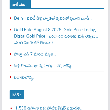
జాతీయం :
Delhi | ఐఐటీ ఢిల్లీ స్నాతకోత్సవంలో ప్రధాని మోడీ..
Gold Rate August 8 2026, Gold Price Today,
Digital Gold Price | బంగారం ధరలకు మళ్లీ రెక్కలు..
ఎంత పెరిగిందో తెలుసా?
బోల్తా పడి 7 మంది మృతి..
రీల్స్ గొడవ.. భార్య హత్య.. భర్త అరెస్ట్..
విడాకులొద్దు..
కెరీర్ :
1,538 ఉద్యోగాలకు నోటిఫికేషన్ విడుదల..