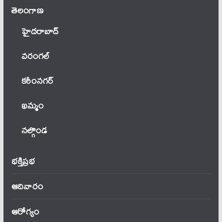
తెలంగాణ‌
హైదరాబాద్
వ‌రంగ‌ల్
కరీంనగర్
ఖ‌మ్మం
నల్గొండ
భక్తిప్రభ
ఆదివారం
ఆరోగ్యం