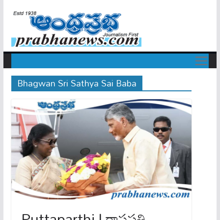
Bhagwan Sri Sathya Sai Baba
Puttaparthi | రాష్ట్రపతి