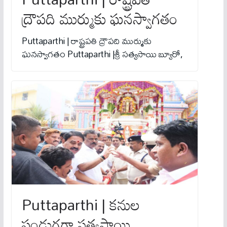
ద్రౌపది ముర్ముకు ఘనస్వాగతం
Puttaparthi | రాష్ట్రపతి ద్రౌపది ముర్ముకు
ఘనస్వాగతం Puttaparthi |శ్రీ సత్యసాయి బ్యూరో,
Puttaparthi | కనుల
పండుగగా సత్యసాయి