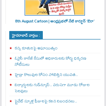
8th August Cartoon | ఆంధ్రప్రభలో నేటి కార్టూన్ ‘ఔరా’
హైదరాబాద్ వార్తలు :
కన్న కూతురిపై అఘాయిత్యం
ఓవైసీ కాలేజీ కేసులో అధికారులకు కోర్టు ధిక్కరణ
నోటీసులు
హైడ్రా కొలువుల కోసం పోటెత్తిన యువత..
విద్యార్థులకు గుడ్‌న్యూస్.. వరుసగా మూడు రోజుల
సెలవులు
ప్రైవేట్ స్కూళ్ల ఫీజులపై కఠిన నిబంధనలు..