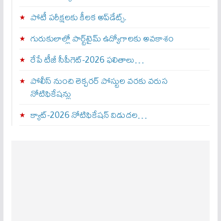
పోటీ పరీక్షలకు కీలక అప్‌డేట్స్.
గురుకులాల్లో పార్ట్‌టైమ్ ఉద్యోగాలకు అవకాశం
రేపే టీజీ సీపీగెట్‌-2026 ఫలితాలు…
పోలీస్ నుంచి లెక్చరర్ పోస్టుల వరకు వరుస
నోటిఫికేషన్లు
క్యాట్-2026 నోటిఫికేషన్ విడుదల…