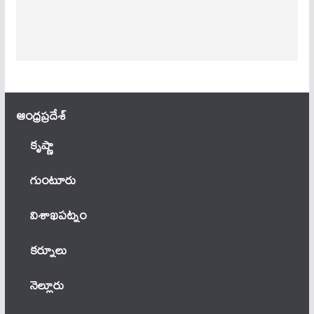
ఆంధ్ర‌ప్ర‌దేశ్
కృష్ణా
గుంటూరు
విశాఖపట్నం
కర్నూలు
నెల్లూరు