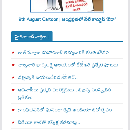
9th August Cartoon | ఆంధ్రప్రభలో నేటి కార్టూన్ ‘ఔరా’
హైదరాబాద్ వార్తలు :
లాల్‌దర్వాజా మహంకాళి అమ్మవారికి కవిత బోనం
చార్మినార్‌ భాగ్యలక్ష్మి ఆలయంలో కేటీఆర్ ప్రత్యేక పూజలు
నల్లబెల్లికి బయలుదేరిన కేసీఆర్‌..
ఆదివాసీలు ప్రకృతి పరిరక్షకులు.. విభిన్న సంస్కృతికి
ప్రతీకలు
గాంధీభవన్‌లో ఘనంగా క్విట్‌ ఇండియా దినోత్సవం
వీడియో కాల్‌లో కన్నీళ్ల కడచూపు..