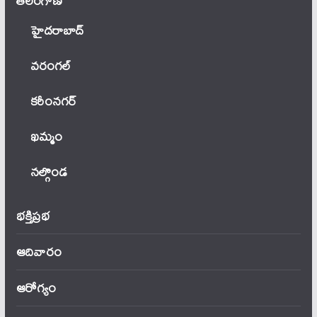
తెలంగాణ‌
హైదరాబాద్
వ‌రంగ‌ల్
కరీంనగర్
ఖ‌మ్మం
నల్గొండ
భక్తిప్రభ
ఆదివారం
ఆరోగ్యం