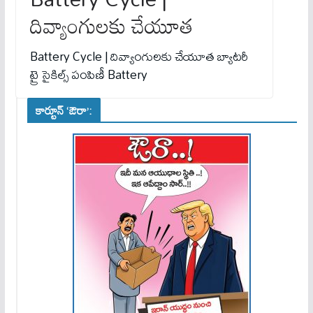
దివ్యాంగుల‌కు చేయూత
Battery Cycle | దివ్యాంగుల‌కు చేయూత బ్యాటరీ
ట్రై సైకిల్స్ పంపిణీ Battery
కార్టూన్ ‘ఔరా’: