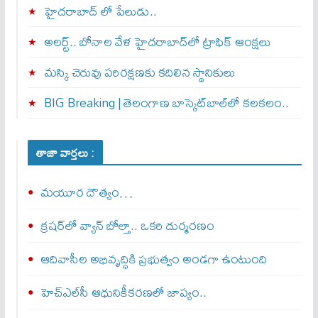
హైదరాబాద్ లో పేలుడు..
అలర్ట్‌.. బోనాల వేళ హైదరాబాద్‌లో ట్రాఫిక్‌ ఆంక్షలు
మస్కి చెరువు పరిరక్షణకు కదిలిన స్థానికులు
BIG Breaking | తెలంగాణ బాస్కెట్‌బాల్‌లో కలకలం..
తాజా వార్తలు :
మయూర దౌత్యం…
క్రషర్‌లో వ్యాన్ బోల్తా.. ఒకరి దుర్మరణం
ఆదివాసీల అభివృద్ధికి ప్రభుత్వం అండగా ఉంటుంది
హెచ్‌ఎల్‌సీ ఆధునికీకరణలో జాప్యం..