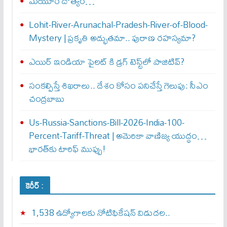
మయూర దౌత్యం…
Lohit-River-Arunachal-Pradesh-River-of-Blood-
Mystery | ప్రకృతి అద్భుతమా.. పురాణ రహస్యమా?
ఎయిర్‌ ఇండియా పైలట్‌ కి డ్రగ్‌ టెస్ట్‌లో పాజిటివ్‌?
సంకల్పిస్తే శిఖరాలు.. దేశం కోసం పనిచేస్తే గెలుపు: సీఎం
చంద్రబాబు
Us-Russia-Sanctions-Bill-2026-India-100-
Percent-Tariff-Threat | అమెరికా వాణిజ్య యుద్ధం…
భారత్‌కు టారిఫ్ ముప్పు!
కెరీర్ :
1,538 ఉద్యోగాలకు నోటిఫికేషన్ విడుదల..