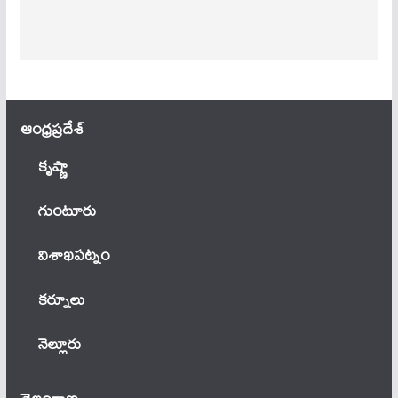
ఆంధ్ర‌ప్ర‌దేశ్
కృష్ణా
గుంటూరు
విశాఖపట్నం
కర్నూలు
నెల్లూరు