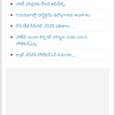
పోటీ పరీక్షలకు కీలక అప్‌డేట్స్.
గురుకులాల్లో పార్ట్‌టైమ్ ఉద్యోగాలకు అవకాశం
రేపే టీజీ సీపీగెట్‌-2026 ఫలితాలు…
పోలీస్ నుంచి లెక్చరర్ పోస్టుల వరకు వరుస
నోటిఫికేషన్లు
క్యాట్-2026 నోటిఫికేషన్ విడుదల…