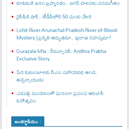
కూటమికి జనం బ్రహ్మరథం.. జగన్‌ పాలనకు చరమగీతం
వైసీపీకి షాక్‌.. టీడీపీలోకి 50 మంది చేరిక
Lohit-River-Arunachal-Pradesh-River-of-Blood-
Mystery | ప్రకృతి అద్భుతమా.. పురాణ రహస్యమా?
Gurazala-Mla : నేనున్నాన‌నీ. Andhra Prabha
Exclusive Story
పేద కుటుంబాలకు సీఎం సహాయనిధి అండ:
అచ్చెన్నాయుడు
ఎడపల్లి మండలంలో ఘనంగా ప్రపంచ ఆదివాసీ
దినోత్సవం
అంతర్జాతీయం :