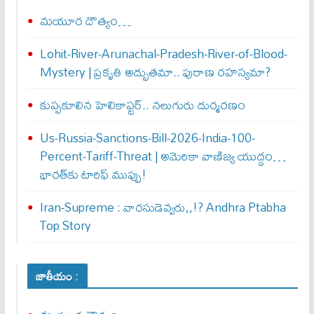
మయూర దౌత్యం…
Lohit-River-Arunachal-Pradesh-River-of-Blood-
Mystery | ప్రకృతి అద్భుతమా.. పురాణ రహస్యమా?
కుప్పకూలిన హెలికాప్టర్‌.. నలుగురు దుర్మరణం
Us-Russia-Sanctions-Bill-2026-India-100-
Percent-Tariff-Threat | అమెరికా వాణిజ్య యుద్ధం…
భారత్‌కు టారిఫ్ ముప్పు!
Iran-Supreme : వార‌సుడెవ్వ‌రు,,!? Andhra Ptabha
Top Story
జాతీయం :