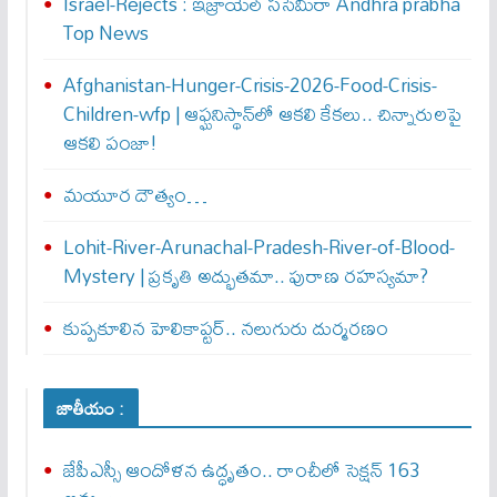
Israel-Rejects : ఇజ్రాయెల్ స‌సేమిరా Andhra prabha
Top News
Afghanistan-Hunger-Crisis-2026-Food-Crisis-
Children-wfp | ఆఫ్ఘనిస్థాన్‌లో ఆకలి కేకలు.. చిన్నారులపై
ఆకలి పంజా!
మయూర దౌత్యం…
Lohit-River-Arunachal-Pradesh-River-of-Blood-
Mystery | ప్రకృతి అద్భుతమా.. పురాణ రహస్యమా?
కుప్పకూలిన హెలికాప్టర్‌.. నలుగురు దుర్మరణం
జాతీయం :
జేపీఎస్సీ ఆందోళన ఉద్ధృతం.. రాంచీలో సెక్షన్‌ 163