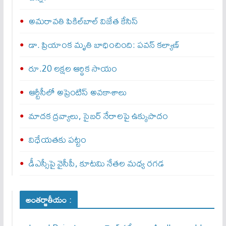
అమరావతి పికిల్‌బాల్ విజేత కేసిస్
డా. ప్రియాంక మృతి బాధించింది: పవన్‌ కల్యాణ్‌
రూ.20 లక్షల ఆర్థిక సాయం
ఆర్టీసీలో అప్రెంటిస్‌ అవకాశాలు
మాదక ద్రవ్యాలు, సైబర్‌ నేరాలపై ఉక్కుపాదం
విధేయతకు పట్టం
డీఎస్సీపై వైసీపీ, కూటమి నేతల మధ్య రగడ
అంతర్జాతీయం :