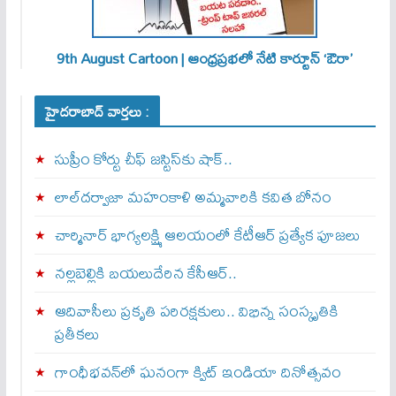
9th August Cartoon | ఆంధ్రప్రభలో నేటి కార్టూన్ ‘ఔరా’
హైదరాబాద్ వార్తలు :
సుప్రీం కోర్టు చీఫ్ జస్టిస్⁭కు షాక్..
లాల్‌దర్వాజా మహంకాళి అమ్మవారికి కవిత బోనం
చార్మినార్‌ భాగ్యలక్ష్మి ఆలయంలో కేటీఆర్ ప్రత్యేక పూజలు
నల్లబెల్లికి బయలుదేరిన కేసీఆర్‌..
ఆదివాసీలు ప్రకృతి పరిరక్షకులు.. విభిన్న సంస్కృతికి
ప్రతీకలు
గాంధీభవన్‌లో ఘనంగా క్విట్‌ ఇండియా దినోత్సవం