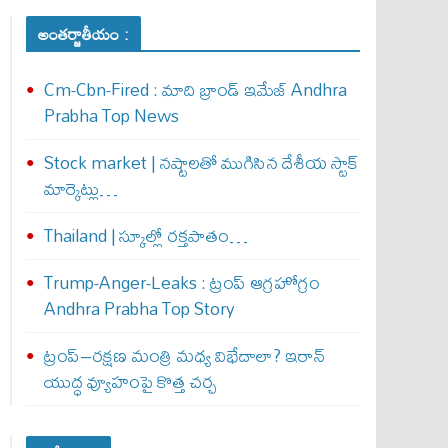
అంతర్జాతీయం :
Cm-Cbn-Fired : మాది బ్రాండ్ ఇమేజ్ Andhra
Prabha Top News
Stock market | నష్టాలతో ముగిసిన దేశీయ స్టాక్
మార్కెట్లు…
Thailand | స్కూల్లో రక్తపాతం…
Trump-Anger-Leaks : ట్రంప్ ఆగ్ర‌హోగ్రం
Andhra Prabha Top Story
ట్రంప్–రక్షణ మంత్రి మధ్య విభేదాలా? ఇరాన్
యుద్ధ వ్యూహంపై కొత్త చర్చ