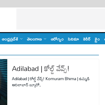
ఆంధ్ర‌ప్ర‌దేశ్
తెలంగాణ‌
ఆరోగ్యం
సినిమా
కెరీర్
క్రైం
Adilabad | కోల్డ్ వేవ్స్‌!
Adilabad | కోల్డ్ వేవ్స్‌! Komuram Bhima | ఉమ్మ‌డి
ఆదిలాబాద్ బ్యూరో,