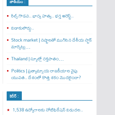
జాతీయం :
రీల్స్ గొడవ.. భార్య హత్య.. భర్త అరెస్ట్..
విడాకులొద్దు..
Stock market | నష్టాలతో ముగిసిన దేశీయ స్టాక్
మార్కెట్లు…
Thailand | స్కూల్లో రక్తపాతం…
Politics | ప్రత్యామ్నాయ రాజకీయాల వైపు
యువత.. దేశంలో కొత్త శకం మొదలైందా?
కెరీర్ :
1,538 ఉద్యోగాలకు నోటిఫికేషన్ విడుదల..