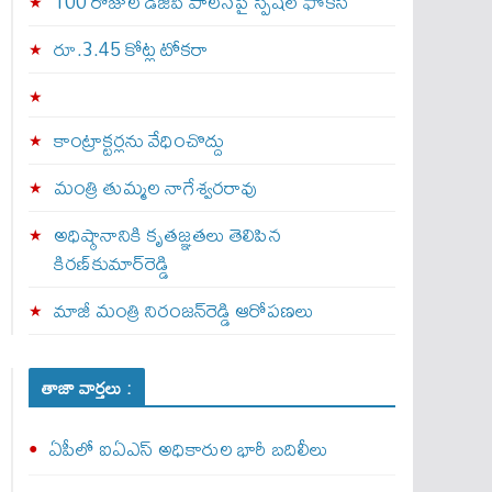
100 రోజుల డీజీపీ పాలనపై స్పెషల్ ఫోకస్
రూ.3.45 కోట్ల టోకరా
కాంట్రాక్టర్లను వేధించొద్దు
మంత్రి తుమ్మల నాగేశ్వరరావు
అధిష్ఠానానికి కృతజ్ఞతలు తెలిపిన
కిరణ్‌కుమార్‌రెడ్డి
మాజీ మంత్రి నిరంజన్‌రెడ్డి ఆరోపణలు
తాజా వార్తలు :
ఏపీలో ఐఏఎస్ అధికారుల భారీ బదిలీలు