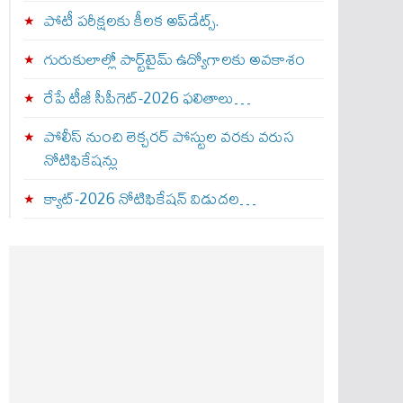
పోటీ పరీక్షలకు కీలక అప్‌డేట్స్.
గురుకులాల్లో పార్ట్‌టైమ్ ఉద్యోగాలకు అవకాశం
రేపే టీజీ సీపీగెట్‌-2026 ఫలితాలు…
పోలీస్ నుంచి లెక్చరర్ పోస్టుల వరకు వరుస
నోటిఫికేషన్లు
క్యాట్-2026 నోటిఫికేషన్ విడుదల…