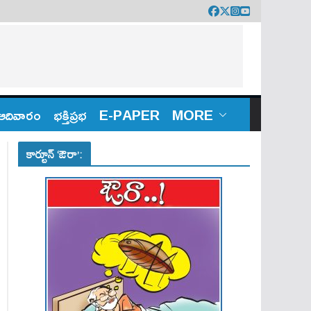
ఆదివారం
భక్తిప్రభ
E-PAPER
MORE
కార్టూన్ ‘ఔరా’: