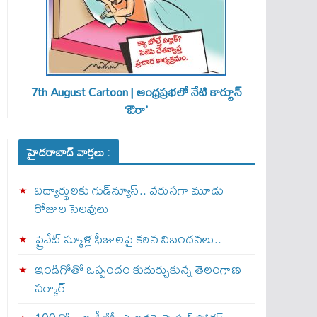
7th August Cartoon | ఆంధ్రప్రభలో నేటి కార్టూన్
‘ఔరా’
హైదరాబాద్ వార్తలు :
విద్యార్థులకు గుడ్‌న్యూస్.. వరుసగా మూడు
రోజుల సెలవులు
ప్రైవేట్ స్కూళ్ల ఫీజులపై కఠిన నిబంధనలు..
ఇండిగోతో ఒప్పందం కుదుర్చుకున్న తెలంగాణ
స‌ర్కార్