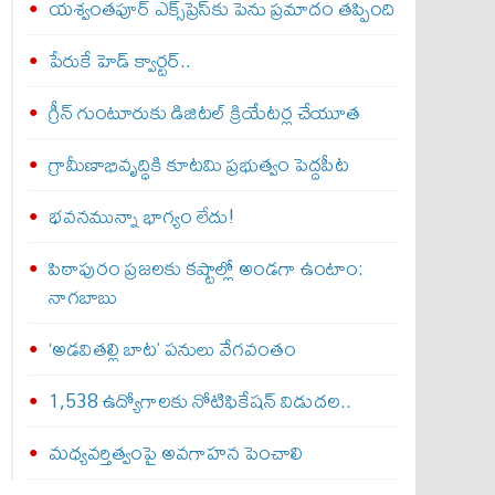
యశ్వంతపూర్ ఎక్స్‌ప్రెస్‌కు పెను ప్రమాదం తప్పింది
పేరుకే హెడ్ క్వార్టర్..
గ్రీన్ గుంటూరుకు డిజిటల్ క్రియేటర్ల చేయూత
గ్రామీణాభివృద్ధికి కూటమి ప్రభుత్వం పెద్దపీట
భవనమున్నా భాగ్యం లేదు!
పిఠాపురం ప్రజలకు కష్టాల్లో అండగా ఉంటాం:
నాగబాబు
‘అడవితల్లి బాట’ పనులు వేగవంతం
1,538 ఉద్యోగాలకు నోటిఫికేషన్ విడుదల..
మధ్యవర్తిత్వంపై అవగాహన పెంచాలి