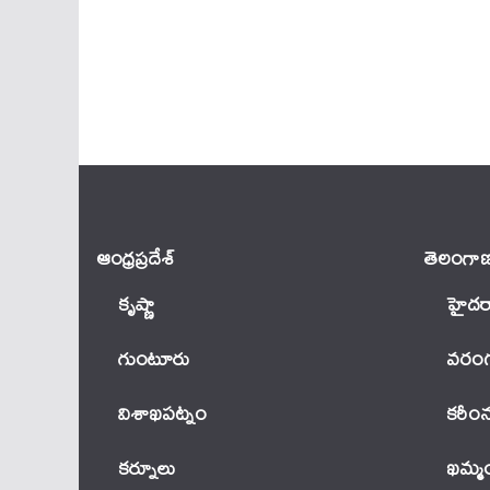
ఆంధ్ర‌ప్ర‌దేశ్
తెలంగాణ
కృష్ణా
హైదర
గుంటూరు
వ‌రంగ
విశాఖపట్నం
కరీం
కర్నూలు
ఖ‌మ్మ