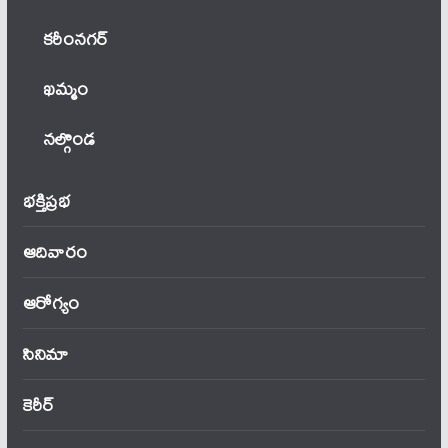
కరీంనగర్
ఖ‌మ్మం
నల్గొండ
భక్తిప్రభ
ఆదివారం
ఆరోగ్యం
సినిమా
కెరీర్