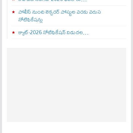
పోలీస్ నుంచి లెక్చరర్ పోస్టుల వరకు వరుస
నోటిఫికేషన్లు
క్యాట్-2026 నోటిఫికేషన్ విడుదల…