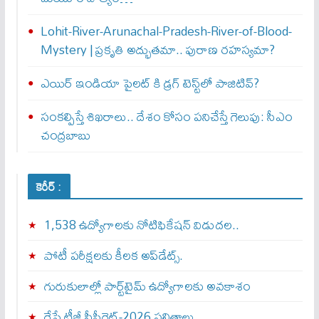
Lohit-River-Arunachal-Pradesh-River-of-Blood-
Mystery | ప్రకృతి అద్భుతమా.. పురాణ రహస్యమా?
ఎయిర్‌ ఇండియా పైలట్‌ కి డ్రగ్‌ టెస్ట్‌లో పాజిటివ్‌?
సంకల్పిస్తే శిఖరాలు.. దేశం కోసం పనిచేస్తే గెలుపు: సీఎం
చంద్రబాబు
కెరీర్ :
1,538 ఉద్యోగాలకు నోటిఫికేషన్ విడుదల..
పోటీ పరీక్షలకు కీలక అప్‌డేట్స్.
గురుకులాల్లో పార్ట్‌టైమ్ ఉద్యోగాలకు అవకాశం
రేపే టీజీ సీపీగెట్‌-2026 ఫలితాలు…