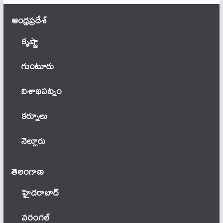
ఆంధ్ర‌ప్ర‌దేశ్
కృష్ణా
గుంటూరు
విశాఖపట్నం
కర్నూలు
నెల్లూరు
తెలంగాణ‌
హైదరాబాద్
వ‌రంగ‌ల్