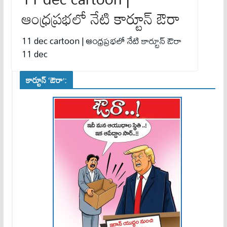
ఆంధ్రప్రభలో నేటి కార్టూన్ ఔరా
11 dec cartoon | ఆంధ్రప్రభలో నేటి కార్టూన్ ఔరా
11 dec
కార్టూన్ ‘ఔరా’: