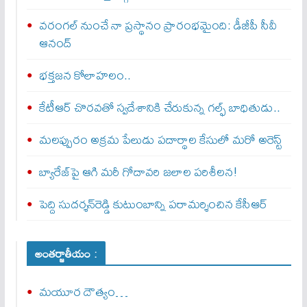
వరంగల్‌ నుంచే నా ప్రస్థానం ప్రారంభమైంది: డీజీపీ సీవీ
ఆనంద్‌
భక్తజన కోలాహలం..
కేటీఆర్‌ చొరవతో స్వదేశానికి చేరుకున్న గల్ఫ్‌ బాధితుడు..
మలప్పురం అక్రమ పేలుడు పదార్థాల కేసులో మరో అరెస్ట్‌
బ్యారేజ్‌పై ఆగి మరీ గోదావరి జలాల పరిశీలన!
పెద్ది సుదర్శన్‌రెడ్డి కుటుంబాన్ని పరామర్శించిన కేసీఆర్‌
అంతర్జాతీయం :
మయూర దౌత్యం…