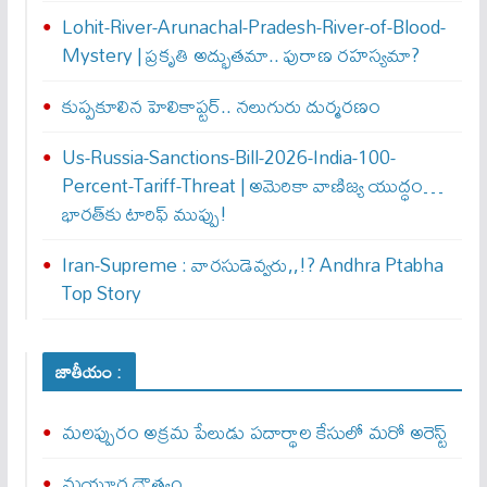
Lohit-River-Arunachal-Pradesh-River-of-Blood-
Mystery | ప్రకృతి అద్భుతమా.. పురాణ రహస్యమా?
కుప్పకూలిన హెలికాప్టర్‌.. నలుగురు దుర్మరణం
Us-Russia-Sanctions-Bill-2026-India-100-
Percent-Tariff-Threat | అమెరికా వాణిజ్య యుద్ధం…
భారత్‌కు టారిఫ్ ముప్పు!
Iran-Supreme : వార‌సుడెవ్వ‌రు,,!? Andhra Ptabha
Top Story
జాతీయం :
మలప్పురం అక్రమ పేలుడు పదార్థాల కేసులో మరో అరెస్ట్‌
మయూర దౌత్యం…