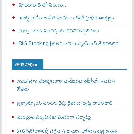
హైదరాబాద్ లో పేలుడు..
అలర్ట్‌.. బోనాల వేళ హైదరాబాద్‌లో ట్రాఫిక్‌ ఆంక్షలు
మస్కి చెరువు పరిరక్షణకు కదిలిన స్థానికులు
BIG Breaking | తెలంగాణ బాస్కెట్‌బాల్‌లో కలకలం..
తాజా వార్తలు :
యువతను మత్తుకు బానిస చేసింది వైసీపీనే: జనసేన
నేతలు
ప్రత్యామ్నాయ పంటల వైపు రైతులు దృష్టి సారించాలి
మంత్రుల పర్యటనకు ఘనంగా ఏర్పాట్లు
2025తో పోలిస్తే తగ్గిన ఘటనలు: హోంమంత్రి అనిత