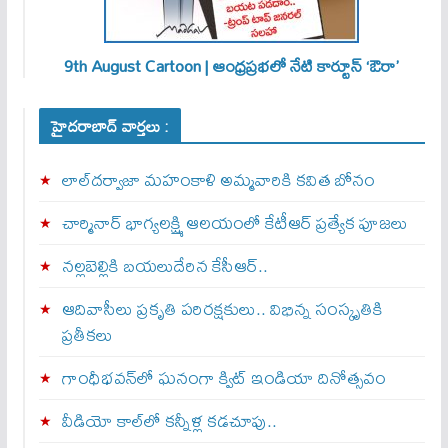
9th August Cartoon | ఆంధ్రప్రభలో నేటి కార్టూన్ ‘ఔరా’
హైదరాబాద్ వార్తలు :
లాల్‌దర్వాజా మహంకాళి అమ్మవారికి కవిత బోనం
చార్మినార్‌ భాగ్యలక్ష్మి ఆలయంలో కేటీఆర్ ప్రత్యేక పూజలు
నల్లబెల్లికి బయలుదేరిన కేసీఆర్‌..
ఆదివాసీలు ప్రకృతి పరిరక్షకులు.. విభిన్న సంస్కృతికి
ప్రతీకలు
గాంధీభవన్‌లో ఘనంగా క్విట్‌ ఇండియా దినోత్సవం
వీడియో కాల్‌లో కన్నీళ్ల కడచూపు..