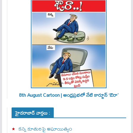
8th August Cartoon | ఆంధ్రప్రభలో నేటి కార్టూన్ ‘ఔరా’
హైదరాబాద్ వార్తలు :
కన్న కూతురిపై అఘాయిత్యం