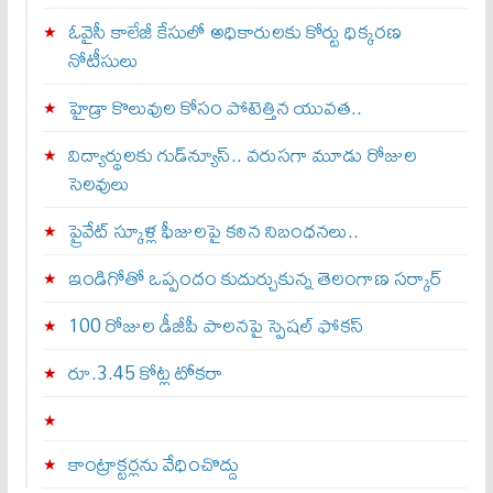
ఓవైసీ కాలేజీ కేసులో అధికారులకు కోర్టు ధిక్కరణ
నోటీసులు
హైడ్రా కొలువుల కోసం పోటెత్తిన యువత..
విద్యార్థులకు గుడ్‌న్యూస్.. వరుసగా మూడు రోజుల
సెలవులు
ప్రైవేట్ స్కూళ్ల ఫీజులపై కఠిన నిబంధనలు..
ఇండిగోతో ఒప్పందం కుదుర్చుకున్న తెలంగాణ స‌ర్కార్
100 రోజుల డీజీపీ పాలనపై స్పెషల్ ఫోకస్
రూ.3.45 కోట్ల టోకరా
కాంట్రాక్టర్లను వేధించొద్దు