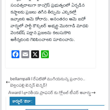
సంవత్సరాలుగా కాంగ్రెస్ ప్రభుత్వంలో ఏర్పడిన
కష్టాలకు ప్రజలు తగిన తీర్పును ఎన్నికల్లో
ఇవ్వాలని ఆమె కోరారు. అనంతరం ఆమె ఐదో
వార్డులో పార్టీ కౌన్సిలర్ అభ్యర్థి మొరిగాడి మాధవి
వెంకటేష్ పక్షాన ప్రజలను కలుసుకొని
ఆశీర్వదించి గెలిపించాలని సూచించారు.
Fa
E
X
W
ce
m
ha
bo
ail
ts
ok
A
bellampalli l రేపటితో ముగియనున్న ప్రచారం..
pp
బెల్లంపల్లి టెన్షన్ టెన్షన్!
Award l భారతీయ ప్రొఫసర్ కు గ్లోబల్ టీచర్ అవార్డు
కార్టూన్ ‘ఔరా’: