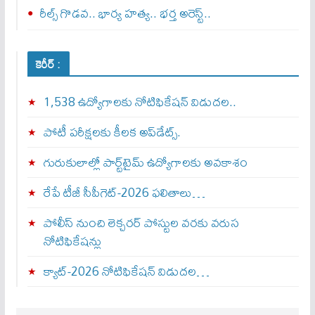
రీల్స్ గొడవ.. భార్య హత్య.. భర్త అరెస్ట్..
కెరీర్ :
1,538 ఉద్యోగాలకు నోటిఫికేషన్ విడుదల..
పోటీ పరీక్షలకు కీలక అప్‌డేట్స్.
గురుకులాల్లో పార్ట్‌టైమ్ ఉద్యోగాలకు అవకాశం
రేపే టీజీ సీపీగెట్‌-2026 ఫలితాలు…
పోలీస్ నుంచి లెక్చరర్ పోస్టుల వరకు వరుస
నోటిఫికేషన్లు
క్యాట్-2026 నోటిఫికేషన్ విడుదల…