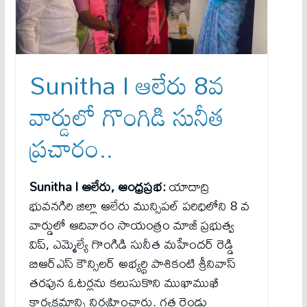
Sunitha l ఆలేరు 8వ
వార్డులో గొంగిడి సునీత
ప్రచారం..
Sunitha l ఆలేరు, ఆంధ్రప్రభ:
యాదాద్రి
భువనగిరి జిల్లా ఆలేరు మున్సిపల్ పరిధిలోని 8 వ
వార్డులో ఆదివారం సాయంత్రం మాజీ ప్రభుత్వ
విప్, ఎమ్మెల్యే గొంగిడి సునీత మహేందర్ రెడ్డి
బిఆర్ఎస్ కౌన్సిలర్ అభ్యర్థి పాశికంటి శ్రీనివాస్
తరఫున ఓటర్లను కలుసుకొని ముఖాముఖీ
కార్యక్రమాన్ని నిర్వహించారు. గత రెండు