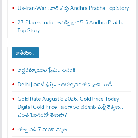
Us-Iran-War : వార్ వ‌ద్దు Andhra Prabha Top Story
27-Places-India : అవ‌న్నీ భార‌త్ వే Andhra Prabha
Top Story
జాతీయం :
ఇద్దరమ్మాయిల ప్రేమ.. చివరికి…
Delhi | ఐఐటీ ఢిల్లీ స్నాతకోత్సవంలో ప్రధాని మోడీ..
Gold Rate August 8 2026, Gold Price Today,
Digital Gold Price | బంగారం ధరలకు మళ్లీ రెక్కలు..
ఎంత పెరిగిందో తెలుసా?
బోల్తా పడి 7 మంది మృతి..