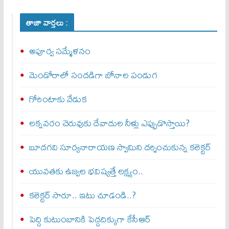
తాజా వార్తలు :
అపూర్వ స‌మ్మేళ‌నం
మెండోరాలో సందడిగా బోనాల పండుగ
గోరింటాకు వేడుక
లక్నవరం చెరువుకు దేవాదుల నీళ్లు ఎప్పుడొస్తాయి?
బూదగవి సూర్యనారాయణ స్వామిని దర్శించుకున్న కలెక్టర్
యువతకు ఉజ్వల భవిష్యత్తే లక్ష్యం..
కలెక్టర్ సారూ.. ఇటు చూడండి..?
పెద్ది కుటుంబానికి పెద్దదిక్కుగా కేసీఆర్‌