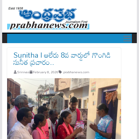
Sunitha l ఆలేరు 8వ వార్డులో గొంగిడి
సునీత ప్రచారం..
Srinivas
February 8, 2026
prabhanews.com