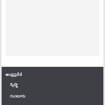
ఆంధ్ర‌ప్ర‌దేశ్
కృష్ణా
గుంటూరు