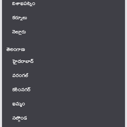
విశాఖపట్నం
కర్నూలు
నెల్లూరు
తెలంగాణ‌
హైదరాబాద్
వ‌రంగ‌ల్
కరీంనగర్
ఖ‌మ్మం
నల్గొండ