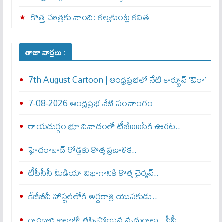
కొత్త చరిత్రకు నాంది: క‌ల్వ‌కుంట్ల కవిత
తాజా వార్తలు :
7th August Cartoon | ఆంధ్రప్రభలో నేటి కార్టూన్ ‘ఔరా’
7-08-2026 ఆంధ్రప్రభ నేటి పంచాంగం
రాయదుర్గం భూ వివాదంలో టీజీఐఐసీకి ఊరట..
హైదరాబాద్ రోడ్లకు కొత్త ప్రణాళిక..
టీపీసీసీ మీడియా విభాగానికి కొత్త చైర్మన్..
కేజీబీవీ హాస్టల్‌లోకి అర్ధరాత్రి యువకుడు..
గాంధారి ఖిల్లాలో తప్పిపోయిన వృద్ధురాలు.. సీసీ