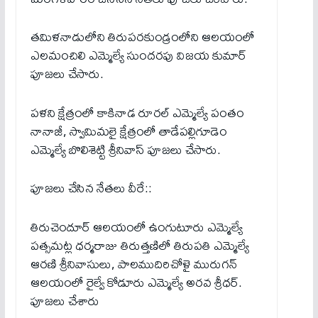
తమిళనాడులోని తిరుపరకుండ్రంలోని ఆలయంలో
ఎలమంచిలి ఎమ్మెల్యే సుందరపు విజయ కుమార్
పూజలు చేసారు.
పళని క్షేత్రంలో కాకినాడ రూరల్ ఎమ్మెల్యే పంతం
నానాజీ, స్వామిమలై క్షేత్రంలో తాడేపల్లిగూడెం
ఎమ్మెల్యే బొలిశెట్టి శ్రీనివాస్ పూజలు చేసారు.
పూజలు చేసిన నేతలు వీరే::
తిరుచెందూర్ ఆలయంలో ఉంగుటూరు ఎమ్మెల్యే
పత్సమట్ల ధర్మరాజు తిరుత్తణిలో తిరుపతి ఎమ్మెల్యే
ఆరణి శ్రీనివాసులు, పాలముదిరిచోళై మురుగన్
ఆలయంలో రైల్వే కోడూరు ఎమ్మెల్యే అరవ శ్రీధర్.
పూజ‌లు చేశారు