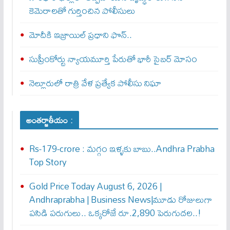
కెమెరాలతో గుర్తించిన పోలీసులు
మోదీకి ఇజ్రాయిల్ ప్ర‌ధాని ఫొన్..
సుప్రీంకోర్టు న్యాయమూర్తి పేరుతో భారీ సైబర్ మోసం
నెల్లూరులో రాత్రి వేళ ప్రత్యేక పోలీసు నిఘా
అంతర్జాతీయం :
Rs-179-crore : మ‌గ్గం ఇళ్ళ‌కు బాబు..Andhra Prabha
Top Story
Gold Price Today August 6, 2026 |
Andhraprabha | Business News|మూడు రోజులుగా
పసిడి పరుగులు.. ఒక్కరోజే రూ.2,890 పెరుగుద‌ల‌..!