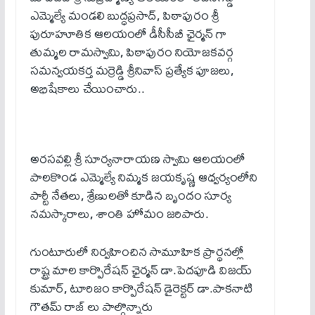
ఎమ్మెల్యే మండలి బుద్ధప్రసాద్, పిఠాపురం శ్రీ
పురూహూతిక ఆలయంలో డీసీసీబీ ఛైర్మన్ గా
తుమ్మల రామస్వామి, పిఠాపురం నియోజకవర్గ
సమన్వయకర్త మర్రెడ్డి శ్రీనివాస్ ప్ర‌త్యేక పూజ‌లు,
అభిషేకాలు చేయించారు..
అరసవల్లి శ్రీ సూర్యనారాయణ స్వామి ఆలయంలో
పాలకొండ ఎమ్మెల్యే నిమ్మక జయకృష్ణ ఆధ్వర్యంలోని
పార్టీ నేతలు, శ్రేణులతో కూడిన బృందం సూర్య
నమస్కారాలు, శాంతి హోమం జ‌రిపారు.
గుంటూరులో నిర్వహించిన సామూహిక ప్రార్థనల్లో
రాష్ట్ర మాల కార్పొరేషన్ ఛైర్మన్ డా.పెదపూడి విజయ్
కుమార్, టూరిజం కార్పొరేషన్ డైరెక్టర్ డా.పాకనాటి
గౌతమ్ రాజ్ లు పాల్గొన్నారు