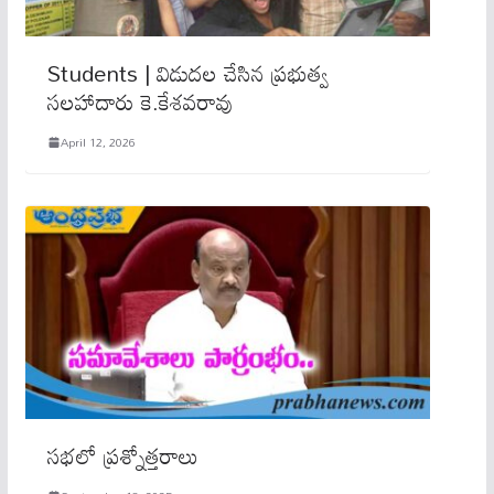
Students | విడుద‌ల చేసిన ప్రభుత్వ
సలహాదారు కె.కేశవరావు
April 12, 2026
సభలో ప్రశ్నోత్తరాలు