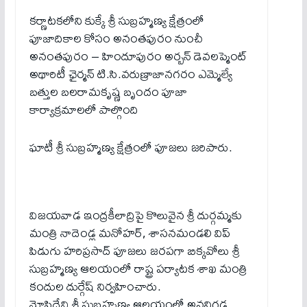
కర్ణాటకలోని కుక్కే శ్రీ సుబ్రహ్మణ్య క్షేత్రంలో
పూజాదికాల కోసం అనంతపురం నుంచీ
అనంతపురం – హిందూపురం అర్బన్ డెవలప్మెంట్
అథారిటీ ఛైర్మన్ టి.సి.వరుణ్రాజానగరం ఎమ్మెల్యే
బత్తుల బలరామకృష్ణ బృందం పూజా
కార్యాక్ర‌మాల‌లో పాల్గొంది
ఘాటీ శ్రీ సుబ్రహ్మణ్య క్షేత్రంలో పూజలు జ‌రిపారు.
విజయవాడ ఇంద్రకీలాద్రిపై కొలువైన శ్రీ దుర్గమ్మకు
మంత్రి నాదెండ్ల మనోహర్, శాసనమండలి విప్
పిడుగు హరిప్రసాద్ పూజలు జ‌ర‌ప‌గా బిక్కవోలు శ్రీ
సుబ్రహ్మణ్య ఆలయంలో రాష్ట్ర పర్యాటక శాఖ మంత్రి
కందుల దుర్గేష్ నిర్వ‌హించారు.
మోపిదేవి శ్రీ సుబ్రహ్మణ్య ఆలయంలో అవనిగడ్డ