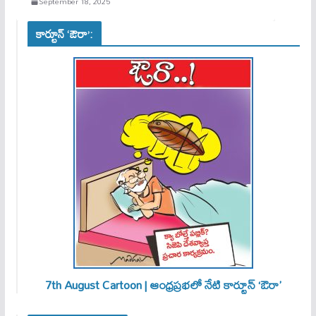
September 18, 2025
కార్టూన్ ‘ఔరా’:
7th August Cartoon | ఆంధ్రప్రభలో నేటి కార్టూన్ ‘ఔరా’