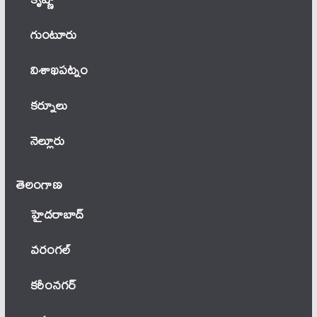
గుంటూరు
విశాఖపట్నం
కర్నూలు
నెల్లూరు
తెలంగాణ‌
హైదరాబాద్
వ‌రంగ‌ల్
కరీంనగర్