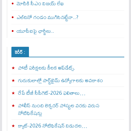
మోదీకి సీఎం విజయ్ లేఖ
ఎల్‌నినో గండం ముగిసినట్టేనా..?
యూపీఐపై ఛార్జీలు..
కెరీర్ :
పోటీ పరీక్షలకు కీలక అప్‌డేట్స్.
గురుకులాల్లో పార్ట్‌టైమ్ ఉద్యోగాలకు అవకాశం
రేపే టీజీ సీపీగెట్‌-2026 ఫలితాలు…
పోలీస్ నుంచి లెక్చరర్ పోస్టుల వరకు వరుస
నోటిఫికేషన్లు
క్యాట్-2026 నోటిఫికేషన్ విడుదల…