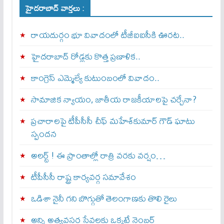
హైదరాబాద్ వార్తలు :
రాయదుర్గం భూ వివాదంలో టీజీఐఐసీకి ఊరట..
హైదరాబాద్ రోడ్లకు కొత్త ప్రణాళిక..
కాంగ్రెస్ ఎమ్మెల్యే కుటుంబంలో వివాదం..
సామాజిక న్యాయం, జాతీయ రాజకీయాలపై చర్చేనా?
ప్రచారాలపై టీపీసీసీ చీఫ్ మహేశ్‌కుమార్ గౌడ్ ఘాటు
స్పందన
అల‌ర్ట్ ! ఈ ప్రాంతాల్లో రాత్రి వరకు వర్షం…
టీపీసీసీ రాష్ట్ర కార్యవర్గ సమావేశం
ఒడిశా నైనీ గని బొగ్గుతో తెలంగాణకు తొలి రైలు
అన్ని అత్యవసర సేవలకు ఒక్క‌టే నెంబ‌ర్‌