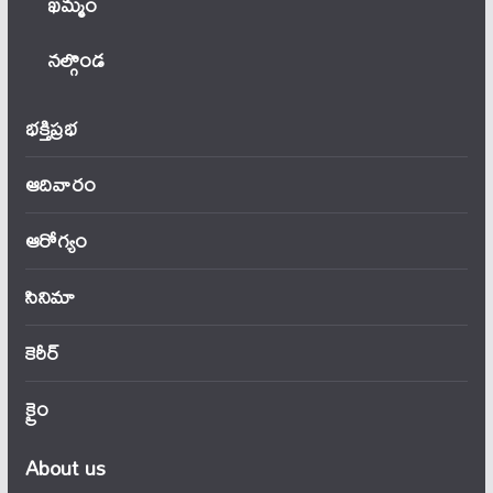
ఖ‌మ్మం
నల్గొండ
భక్తిప్రభ
ఆదివారం
ఆరోగ్యం
సినిమా
కెరీర్
క్రైం
About us