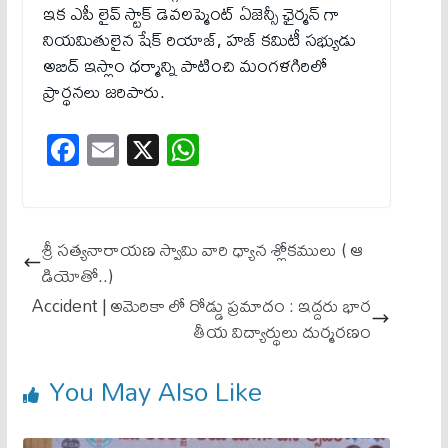
ఇక ఎపీ లైవ్ స్టాక్ డెవలప్మెంట్ ఏజెన్సీ ఛైర్మన్ గా
నియమితులైన షేక్ రియాజ్, హజ్ కమిటీ సభ్యుడు
అబిద్ ఇస్లాం ధర్మాన్ని పాటించి మంగళగిరిలో
ప్రార్థనలు జ‌రిపారు.
Fa
E
X
W
ce
m
ha
bo
ail
ts
ok
A
శ్రీ సత్యనారాయణ స్వామి వారి ధ్యాన శ్లోకములు ( ఆ
pp
డియోతో..)
Accident | అమెరికా లో రోడ్డు ప్రమాదం : ఇద్దరు భార
తీయ విద్యార్థులు దుర్మరణం
You May Also Like