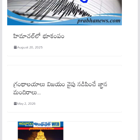
హిమాచల్‌లో భూకంపం
August 20, 2025
గ్రంథాలయాలు విజయం వైపు నడిపించే జ్ఞాన
మందిరాలు..
May 2, 2026