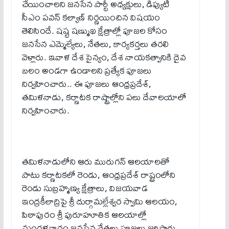
చేయించాలని జనసేన పార్టీ అధ్యక్షులు, డిప్యుటీ
సీఎం పవన్ కల్యాణ్ నిర్ణయించిన విషయం
తెలిసిందే. షష్ట షణ్ముఖ క్షేత్రాల్లో పూజల కోసం
జనసేన ఎమ్మెల్యేలు, నేతలు, కార్యకర్తలు తరలి
వెళ్లారు. ఇవాళ దేశ సైన్యం, దేశ నాయకత్వానికి దైవ
బలం అండగా ఉండాలని ప్రత్యేక పూజలు
నిర్వహించారు.. ఈ పూజలు ఆంధ్రప్రదేశ్,
తమిళనాడు, కర్ణాటక రాష్ట్రాల్లోని ప‌లు దేవాల‌యాలో
నిర్వ‌హించారు.
తమిళనాడులోని ఆరు మురుగన్ ఆలయాలతో
పాటు కర్ణాటకలో రెండు, ఆంధ్రప్రదేశ్ రాష్ట్రంలోని
రెండు సుబ్రహ్మణ్య క్షేత్రాలు, విజయవాడ
ఇంద్రకీలాద్రిపై శ్రీ దుర్గామల్లేశ్వర స్వామి ఆలయం,
పిఠాపురం శ్రీ పురూహూతిక ఆలయాల్లో
మంగళవారం జనసేన నేతలు పూజలు జరిపారు.