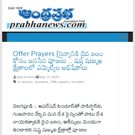
Offer Prayers |సైన్యానికి దైవ బలం
కోసం జనసేన పూజలు .. షష్ఠ షణ్ముఖ
క్షేత్రాలలో ఎమ్మెల్యేల అభిషేకాలు
Gopi Krishna
May 13, 2025
In verious
,
Janasena
,
Offer prayers
,
temples
వెలగపూడి :: ఆపరేషన్ సిందూర్‌తో పాకిస్థాన్‌కు
గుణపాఠం నేర్పిన మన దేశ సైన్యంతో పాటు దేశ
నాయకత్వానికి దైవ బలం, ఆశీస్సులు మెండుగా
ఉండాలని షష్ట షణ్ముఖ క్షేత్రాల్లో పూజలు