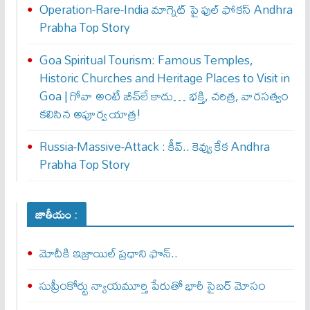
Operation-Rare-India మాగ్నెట్ పై ఫుల్ ఫోక‌స్ Andhra
Prabha Top Story
Goa Spiritual Tourism: Famous Temples,
Historic Churches and Heritage Places to Visit in
Goa | గోవా అంటే బీచ్‌లే కాదు… భక్తి, చరిత్ర, వారసత్వం
కలిసిన అపూర్వ యాత్ర!
Russia-Massive-Attack : కీవ్‌.. కెవ్వు కేక‌ Andhra
Prabha Top Story
జాతీయం :
మోదీకి ఇజ్రాయిల్ ప్ర‌ధాని ఫొన్..
సుప్రీంకోర్టు న్యాయమూర్తి పేరుతో భారీ సైబర్ మోసం