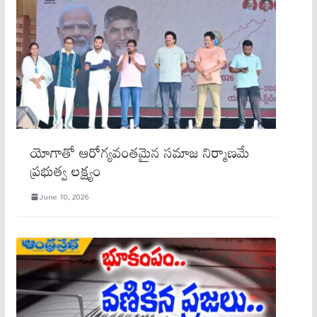
యోగాతో ఆరోగ్యవంతమైన సమాజ నిర్మాణమే
ప్రభుత్వ లక్ష్యం
June 10, 2026