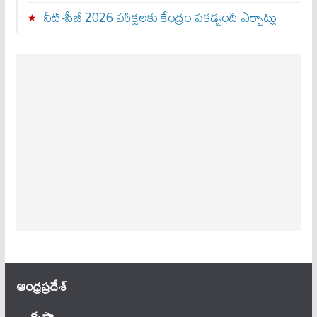
నీట్-పీజీ 2026 పరీక్షలకు కేంద్రం పకడ్బందీ ఏర్పాట్లు
ఆంధ్ర‌ప్ర‌దేశ్
కృష్ణా