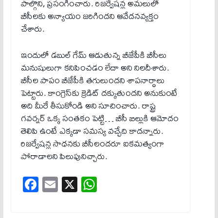
పాల్గొని, ప్ర‌సంగించారు. రిజ‌ర్వేష‌న్ల అమ‌లులో
బీసీల‌కు అన్యాయం జ‌రిగింద‌ని ఆవేద‌న‌వ్యక్తం
చేశారు.
ఇందులో డ‌బుల్ గేమ్ ఆడుతున్న బీజేపీకి బీసీలు
మ‌నుషులుగా క‌నిపించ‌డం లేదా అని నిల‌దీశారు.
బీసీల పాపం బీజేపీకి త‌గులుంద‌ని శాప‌నార్థాలు
పెట్టారు. కాంగ్రెస్‌కు క్రెడిట్ ద‌క్కుతుంద‌ని అనుకుంటే
అది మీరే తీసుకోండి అని సూచించారు. రాష్ట్ర
గ‌వ‌ర్న‌ర్ ఒక్క సంత‌కం పెట్టి… బీసీ బిల్లుకి ఆమోదం
తెలిపి ఉంటే ఎక్క‌డా స‌మ‌స్య వ‌చ్చేది కాద‌న్నారు.
రిజ‌ర్వేష‌న్ల సాధ‌న‌కు బీసీలంద‌రూ ఐక‌మ‌త్యంగా
పోరాడాల‌ని పిలుపునిచ్చారు.
Fa
E
X
W
ce
m
ha
bo
ail
ts