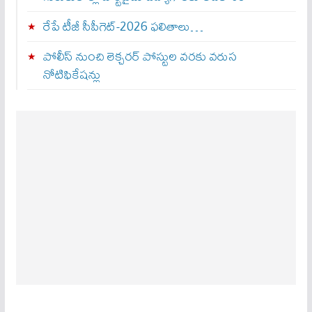
రేపే టీజీ సీపీగెట్‌-2026 ఫలితాలు…
పోలీస్ నుంచి లెక్చరర్ పోస్టుల వరకు వరుస
నోటిఫికేషన్లు