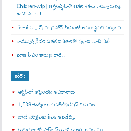
Children-wfp | ఆఫ్ఘనిస్థాన్‌లో ఆకలి కేకలు.. చిన్నారులపై
ఆకలి పంజా!
నేతాజీ సుభాష్ చంద్రబోస్ ద్వీపంలో ఉపరాష్ట్రపతి పర్యటన
కామన్వెల్త్‌ క్రీడల పతక విజేతలతో ప్రధాని మోదీ భేటీ
మాజీ సీఎం కారుపై దాడి..
కెరీర్ :
ఆర్టీసీలో అప్రెంటిస్‌ అవకాశాలు
1,538 ఉద్యోగాలకు నోటిఫికేషన్ విడుదల..
పోటీ పరీక్షలకు కీలక అప్‌డేట్స్.
గురుకులాల్లో పార్ట్‌టైమ్ ఉద్యోగాలకు అవకాశం