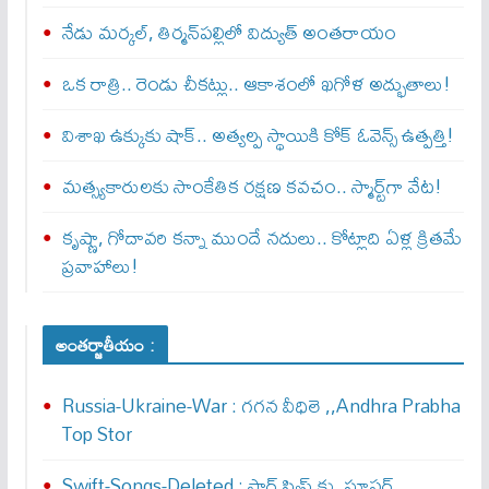
నేడు మర్కల్, తిర్మన్‌పల్లిలో విద్యుత్ అంతరాయం
ఒక రాత్రి.. రెండు చీకట్లు.. ఆకాశంలో ఖగోళ అద్భుతాలు!
విశాఖ ఉక్కుకు షాక్.. అత్యల్ప స్థాయికి కోక్ ఓవెన్స్ ఉత్పత్తి!
మత్స్యకారులకు సాంకేతిక రక్షణ కవచం.. స్మార్ట్‌గా వేట!
కృష్ణా, గోదావరి కన్నా ముందే నదులు.. కోట్లాది ఏళ్ల క్రితమే
ప్రవాహాలు!
అంతర్జాతీయం :
Russia-Ukraine-War : గ‌గ‌న వీధిలె ,,Andhra Prabha
Top Stor
Swift-Songs-Deleted : స్టార్ స్విప్ట్ కు,,సూప‌ర్