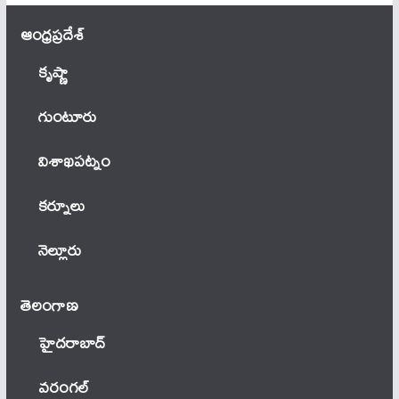
ఆంధ్ర‌ప్ర‌దేశ్
కృష్ణా
గుంటూరు
విశాఖపట్నం
కర్నూలు
నెల్లూరు
తెలంగాణ‌
హైదరాబాద్
వ‌రంగ‌ల్