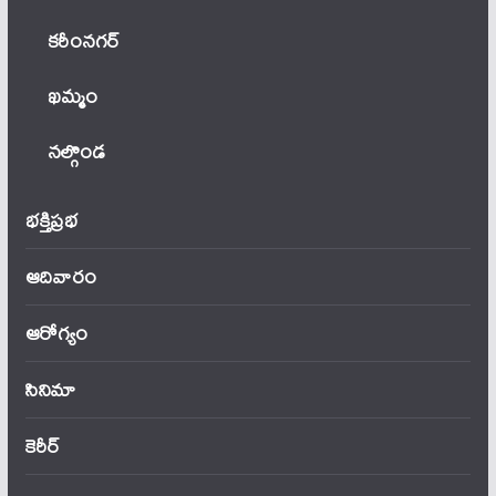
కరీంనగర్
ఖ‌మ్మం
నల్గొండ
భక్తిప్రభ
ఆదివారం
ఆరోగ్యం
సినిమా
కెరీర్