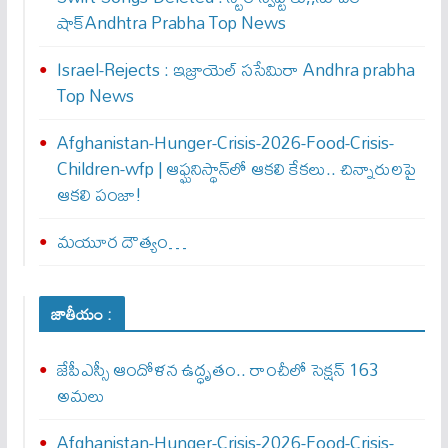
షాక్Andhtra Prabha Top News
Israel-Rejects : ఇజ్రాయెల్ స‌సేమిరా Andhra prabha
Top News
Afghanistan-Hunger-Crisis-2026-Food-Crisis-
Children-wfp | ఆఫ్ఘనిస్థాన్‌లో ఆకలి కేకలు.. చిన్నారులపై
ఆకలి పంజా!
మయూర దౌత్యం…
జాతీయం :
జేపీఎస్సీ ఆందోళన ఉద్ధృతం.. రాంచీలో సెక్షన్‌ 163
అమలు
Afghanistan-Hunger-Crisis-2026-Food-Crisis-