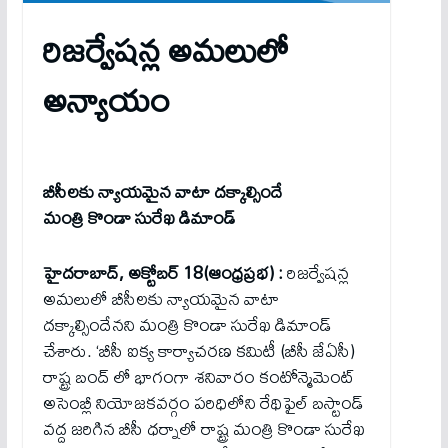
రిజ‌ర్వేష‌న్ల అమ‌లులో
అన్యాయం
బీసీల‌కు న్యాయ‌మైన వాటా ద‌క్కాల్సిందే
మంత్రి కొండా సురేఖ డిమాండ్‌
హైద‌రాబాద్‌, అక్టోబ‌ర్ 18(ఆంధ్ర‌ప్ర‌భ‌) :
రిజర్వేషన్ల
అమ‌లులో బీసీల‌కు న్యాయ‌మైన వాటా
ద‌క్కాల్సిందేన‌ని మంత్రి కొండా సురేఖ డిమాండ్
చేశారు. ‘బీసీ ఐక్య కార్యాచరణ కమిటీ (బీసీ జేఏసీ)
రాష్ట్ర బంద్ లో భాగంగా శ‌నివారం కంటోన్మెమెంట్
అసెంబ్లీ నియోజ‌క‌వ‌ర్గం ప‌రిధిలోని రేథిఫైల్ బ‌స్టాండ్
వ‌ద్ద జ‌రిగిన బీసీ ధ‌ర్నాలో రాష్ట్ర మంత్రి కొండా సురేఖ