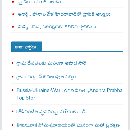
హైదరాబాద్ లో పేలుడు..
అలర్ట్‌.. బోనాల వేళ హైదరాబాద్‌లో ట్రాఫిక్‌ ఆంక్షలు
మస్కి చెరువు పరిరక్షణకు కదిలిన స్థానికులు
తాజా వార్తలు :
గ్రామ దేవతలకు ఘనంగా ఆషాఢ సారె
గ్రామ సర్పంచ్‌ బెదిరింపుల పర్వం
Russia-Ukraine-War : గ‌గ‌న వీధిలె ,,Andhra Prabha
Top Stor
కోడిపందేల స్థావరంపై పోలీసుల దాడి..
కొలనుపాక సోమేశ్వరాలయంలో ఘనంగా మహా ప్రదక్షణ