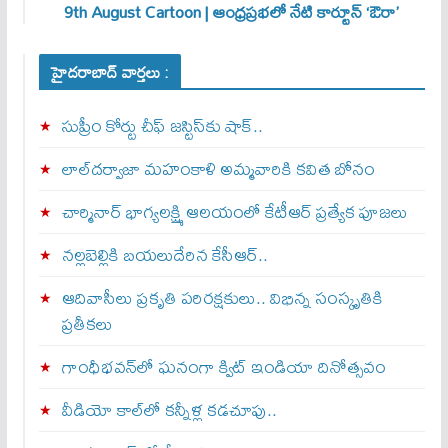
9th August Cartoon | ఆంధ్రప్రభలో నేటి కార్టూన్ ‘ఔరా’
హైదరాబాద్ వార్తలు :
సుప్రీం కోర్టు చీఫ్ జస్టిస్⁭కు షాక్..
లాల్‌దర్వాజా మహంకాళి అమ్మవారికి కవిత బోనం
చార్మినార్‌ భాగ్యలక్ష్మి ఆలయంలో కేటీఆర్ ప్రత్యేక పూజలు
నల్లబెల్లికి బయలుదేరిన కేసీఆర్‌..
ఆదివాసీలు ప్రకృతి పరిరక్షకులు.. విభిన్న సంస్కృతికి
ప్రతీకలు
గాంధీభవన్‌లో ఘనంగా క్విట్‌ ఇండియా దినోత్సవం
వీడియో కాల్‌లో కన్నీళ్ల కడచూపు..