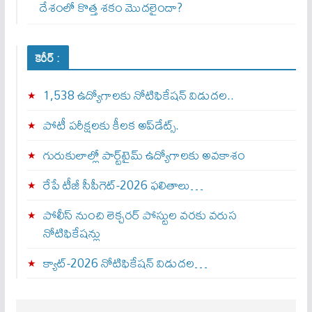
దేశంలో కొత్త శకం మొదలైందా?
కెరీర్ :
1,538 ఉద్యోగాలకు నోటిఫికేషన్ విడుదల..
పోటీ పరీక్షలకు కీలక అప్‌డేట్స్.
గురుకులాల్లో పార్ట్‌టైమ్ ఉద్యోగాలకు అవకాశం
రేపే టీజీ సీపీగెట్‌-2026 ఫలితాలు…
పోలీస్ నుంచి లెక్చరర్ పోస్టుల వరకు వరుస
నోటిఫికేషన్లు
క్యాట్-2026 నోటిఫికేషన్ విడుదల…