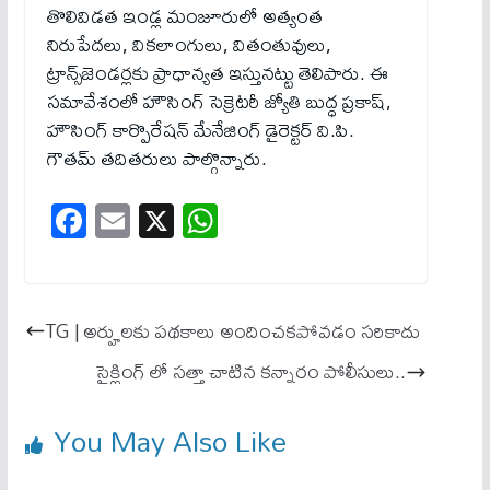
తొలివిడ‌త ఇండ్ల మంజూరులో అత్యంత
నిరుపేద‌లు, విక‌లాంగులు, వితంతువులు,
ట్రాన్స్‌జెండ‌ర్ల‌కు ప్రాధాన్యత ఇస్తునట్టు తెలిపారు. ఈ
సమావేశంలో హౌసింగ్ సెక్రెటరీ జ్యోతి బుద్ధ ప్రకాష్,
హౌసింగ్ కార్పొరేషన్ మేనేజింగ్ డైరెక్టర్ వి.పి.
గౌతమ్ తదితరులు పాల్గొన్నారు.
Fa
E
X
W
ce
m
ha
bo
ail
ts
ok
A
TG | అర్హులకు ప‌థ‌కాలు అందించ‌క‌పోవ‌డం స‌రికాదు
pp
సైక్లింగ్ లో సత్తా చాటిన కన్నారం పోలీసులు..
You May Also Like