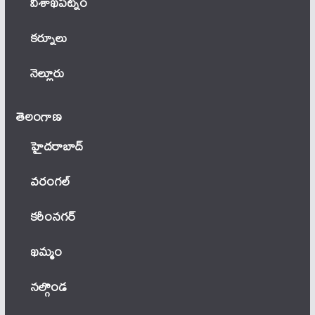
విశాఖపట్నం
కర్నూలు
నెల్లూరు
తెలంగాణ‌
హైదరాబాద్
వ‌రంగ‌ల్
కరీంనగర్
ఖ‌మ్మం
నల్గొండ