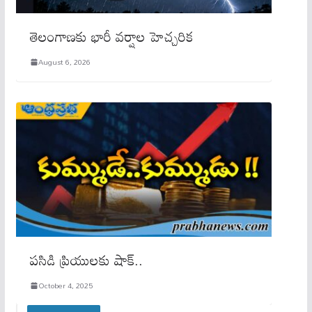
తెలంగాణకు భారీ వర్షాల హెచ్చరిక
August 6, 2026
పసిడి ప్రియులకు షాక్..
October 4, 2025