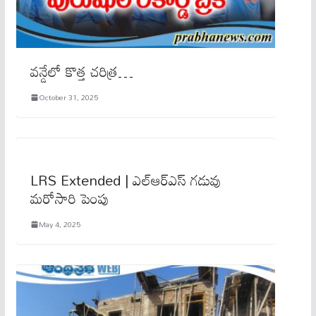
వ‌న్డేలో కొత్త‌ చరిత్ర…
October 31, 2025
LRS Extended | ఎల్ఆర్ఎస్ గడువు
మరోసారి పెంపు
May 4, 2025