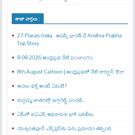
తాజా వార్తలు :
27-Places-India : అవ‌న్నీ భార‌త్ వే Andhra Prabha
Top Story
8-08-2026 ఆంధ్రప్రభ నేటి పంచాంగం
8th August Cartoon | ఆంధ్రప్రభలో నేటి కార్టూన్ ‘ఔరా’
అసలు భక్తి అంటే ఏమిటి?
దుర్గమ్మ జాతరల్లో జగ్గారెడ్డి సందడి..
ఏపీలో ఐఏఎస్ అధికారుల భారీ బదిలీలు
యశ్వంతపూర్ ఎక్స్‌ప్రెస్‌కు పెను ప్రమాదం తప్పింది