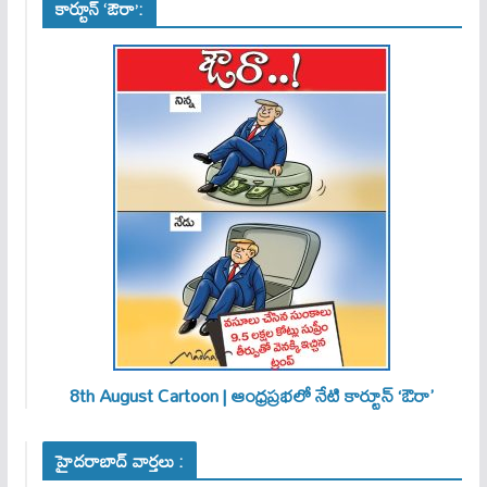
కార్టూన్ ‘ఔరా’:
8th August Cartoon | ఆంధ్రప్రభలో నేటి కార్టూన్ ‘ఔరా’
హైదరాబాద్ వార్తలు :