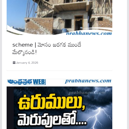
scheme | మోసం జ‌ర‌గ‌క ముందే
మేల్కొనండి!
January 4, 2026