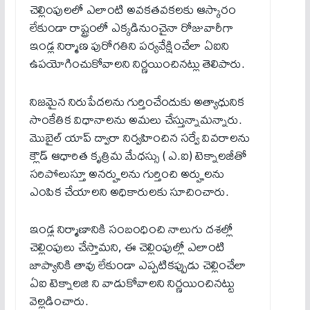
చెల్లింపుల‌లో ఎలాంటి అవ‌క‌త‌వ‌క‌ల‌కు ఆస్కారం
లేకుండా రాష్ట్రంలో ఎక్క‌డినుంచైనా రోజువారీగా
ఇండ్ల నిర్మాణ పురోగ‌తిని పర్యవేక్షించేలా ఏ‌ఐని
ఉప‌యోగించుకోవాల‌ని నిర్ణ‌యించిన‌ట్లు తెలిపారు.
నిజ‌మైన‌ నిరుపేద‌ల‌ను గుర్తించేందుకు అత్యాధునిక
సాంకేతిక విధానాల‌ను అమలు చేస్తున్నామన్నారు.
మొబైల్ యాప్ ద్వారా నిర్వ‌హించిన స‌ర్వే వివ‌రాల‌ను
క్లౌడ్ ఆధారిత కృత్రిమ మేధ‌స్సు ( ఎ.ఐ) టెక్నాల‌జీతో
సరిపోలుస్తూ అనర్హులను గుర్తించి అర్హులను
ఎంపిక చేయాలని అధికారులకు సూచించారు.
ఇండ్ల నిర్మాణానికి సంబంధించి నాలుగు దశల్లో
చెల్లింపులు చేస్తామని, ఈ చెల్లింపుల్లో ఎలాంటి
జాప్యానికి తావు లేకుండా ఎప్పటికప్పుడు చెల్లించేలా
ఏ‌ఐ టెక్నాలజి ని వాడుకోవాలని నిర్ణయించినట్టు
వెల్లడించారు.