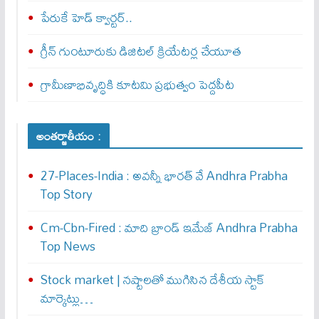
పేరుకే హెడ్ క్వార్టర్..
గ్రీన్ గుంటూరుకు డిజిటల్ క్రియేటర్ల చేయూత
గ్రామీణాభివృద్ధికి కూటమి ప్రభుత్వం పెద్దపీట
అంతర్జాతీయం :
27-Places-India : అవ‌న్నీ భార‌త్ వే Andhra Prabha
Top Story
Cm-Cbn-Fired : మాది బ్రాండ్ ఇమేజ్ Andhra Prabha
Top News
Stock market | నష్టాలతో ముగిసిన దేశీయ స్టాక్
మార్కెట్లు…