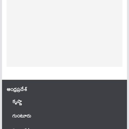
ఆంధ్ర‌ప్ర‌దేశ్
కృష్ణా
గుంటూరు