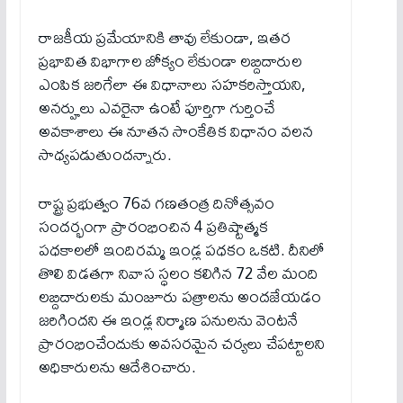
రాజ‌కీయ ప్రమేయానికి తావు లేకుండా, ఇత‌ర
ప్ర‌భావిత విభాగాల జోక్యం లేకుండా ల‌బ్దిదారుల
ఎంపిక జ‌రిగేలా ఈ విధానాలు స‌హ‌క‌రిస్తాయని,
అన‌ర్హులు ఎవ‌రైనా ఉంటే పూర్తిగా గుర్తించే
అవ‌కాశాలు ఈ నూత‌న సాంకేతిక విధానం వ‌ల‌న
సాధ్య‌ప‌డుతుంద‌న్నారు.
రాష్ట్ర ప్ర‌భుత్వం 76వ గ‌ణ‌తంత్ర దినోత్సవం
సంద‌ర్భంగా ప్రారంభించిన 4 ప్ర‌తిష్టాత్మ‌క
ప‌ధ‌కాల‌లో ఇందిర‌మ్మ ఇండ్ల ప‌ధ‌కం ఒక‌టి. దీనిలో
తొలి విడ‌త‌గా నివాస స్ధ‌లం క‌లిగిన 72 వేల మంది
ల‌బ్దిదారుల‌కు మంజూరు ప‌త్రాల‌ను అంద‌జేయ‌డం
జ‌రిగింద‌ని ఈ ఇండ్ల నిర్మాణ‌ ప‌నులను వెంటనే
ప్రారంభించేందుకు అవ‌స‌ర‌మైన చ‌ర్య‌లు చేప‌ట్టాల‌ని
అధికారుల‌ను ఆదేశించారు.