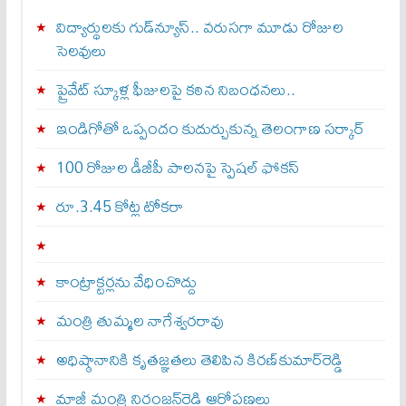
విద్యార్థులకు గుడ్‌న్యూస్.. వరుసగా మూడు రోజుల
సెలవులు
ప్రైవేట్ స్కూళ్ల ఫీజులపై కఠిన నిబంధనలు..
ఇండిగోతో ఒప్పందం కుదుర్చుకున్న తెలంగాణ స‌ర్కార్
100 రోజుల డీజీపీ పాలనపై స్పెషల్ ఫోకస్
రూ.3.45 కోట్ల టోకరా
కాంట్రాక్టర్లను వేధించొద్దు
మంత్రి తుమ్మల నాగేశ్వరరావు
అధిష్ఠానానికి కృతజ్ఞతలు తెలిపిన కిరణ్‌కుమార్‌రెడ్డి
మాజీ మంత్రి నిరంజన్‌రెడ్డి ఆరోపణలు