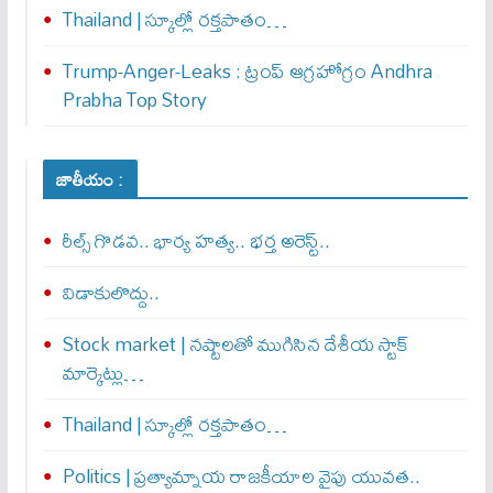
Thailand | స్కూల్లో రక్తపాతం…
Trump-Anger-Leaks : ట్రంప్ ఆగ్ర‌హోగ్రం Andhra
Prabha Top Story
జాతీయం :
రీల్స్ గొడవ.. భార్య హత్య.. భర్త అరెస్ట్..
విడాకులొద్దు..
Stock market | నష్టాలతో ముగిసిన దేశీయ స్టాక్
మార్కెట్లు…
Thailand | స్కూల్లో రక్తపాతం…
Politics | ప్రత్యామ్నాయ రాజకీయాల వైపు యువత..