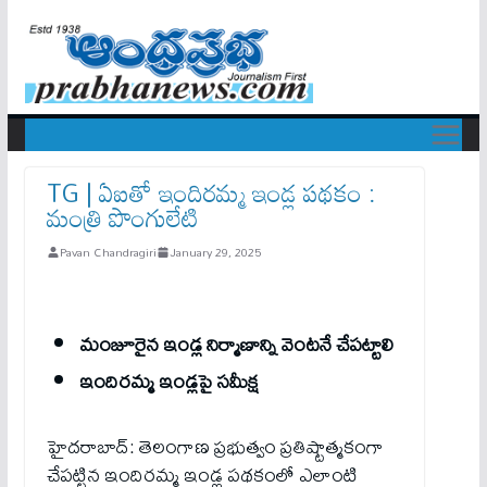
TG | ఏ‌ఐతో ఇందిర‌మ్మ ఇండ్ల పథకం :
మంత్రి పొంగులేటి
Pavan Chandragiri
January 29, 2025
మంజూరైన ఇండ్ల నిర్మాణాన్ని వెంటనే చేపట్టాలి
ఇందిరమ్మ ఇండ్లపై సమీక్ష
హైదరాబాద్: తెలంగాణ ప్ర‌భుత్వం ప్ర‌తిష్టాత్మ‌కంగా
చేప‌ట్టిన ఇందిర‌మ్మ ఇండ్ల పథకంలో ఎలాంటి