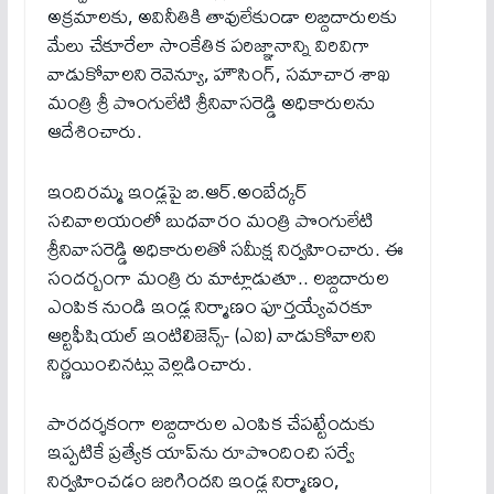
అక్ర‌మాల‌కు, అవినీతికి తావులేకుండా ల‌బ్దిదారుల‌కు
మేలు చేకూరేలా సాంకేతిక ప‌రిజ్ఞానాన్ని విరివిగా
వాడుకోవాల‌ని రెవెన్యూ, హౌసింగ్‌, స‌మాచార శాఖ
మంత్రి శ్రీ పొంగులేటి శ్రీ‌నివాస‌రెడ్డి అధికారుల‌ను
ఆదేశించారు.
ఇందిర‌మ్మ ఇండ్ల‌పై బి.ఆర్.అంబేద్క‌ర్
స‌చివాల‌యంలో బుధ‌వారం మంత్రి పొంగులేటి
శ్రీ‌నివాస‌రెడ్డి అధికారుల‌తో స‌మీక్ష నిర్వ‌హించారు. ఈ
సంద‌ర్బంగా మంత్రి రు మాట్లాడుతూ.. ల‌బ్దిదారుల
ఎంపిక నుండి ఇండ్ల నిర్మాణం పూర్త‌య్యేవరకూ
ఆర్టిఫీషియ‌ల్ ఇంటిలిజెన్స్‌- (ఎఐ) వాడుకోవాల‌ని
నిర్ణ‌యించిన‌ట్లు వెల్ల‌డించారు.
పార‌ద‌ర్శ‌కంగా ల‌బ్దిదారుల ఎంపిక చేప‌ట్టేందుకు
ఇప్ప‌టికే ప్ర‌త్యేక యాప్‌ను రూపొందించి స‌ర్వే
నిర్వ‌హించ‌డం జ‌రిగిందని ఇండ్ల నిర్మాణం,