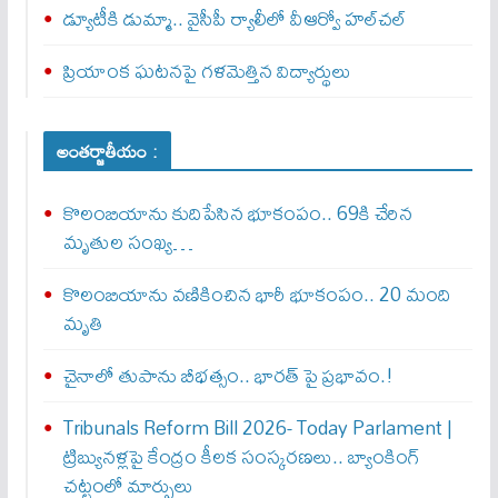
డ్యూటీకి డుమ్మా.. వైసీపీ ర్యాలీలో వీఆర్వో హల్‌చల్‌
ప్రియాంక ఘటనపై గళమెత్తిన విద్యార్థులు
అంతర్జాతీయం :
కొలంబియాను కుదిపేసిన భూకంపం.. 69కి చేరిన
మృతుల సంఖ్య…
కొలంబియాను వణికించిన భారీ భూకంపం.. 20 మంది
మృతి
చైనాలో తుపాను బీభత్సం.. భార‌త్ పై ప్ర‌భావం.!
Tribunals Reform Bill 2026- Today Parlament |
ట్రిబ్యునళ్లపై కేంద్రం కీలక సంస్కరణలు.. బ్యాంకింగ్
చట్టంలో మార్పులు