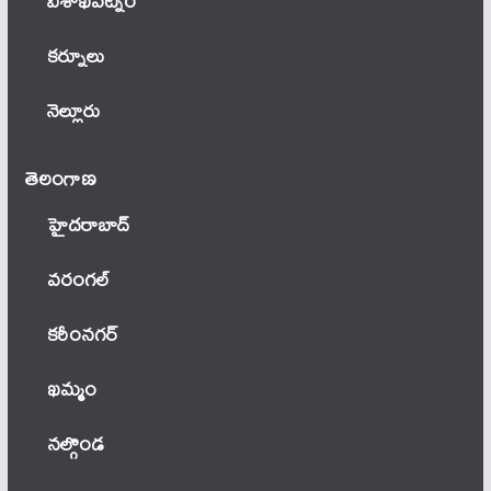
విశాఖపట్నం
కర్నూలు
నెల్లూరు
తెలంగాణ‌
హైదరాబాద్
వ‌రంగ‌ల్
కరీంనగర్
ఖ‌మ్మం
నల్గొండ