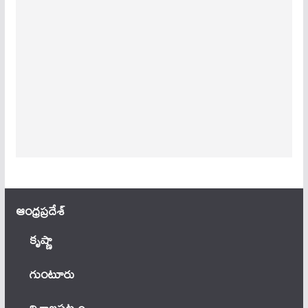
ఆంధ్ర‌ప్ర‌దేశ్
కృష్ణా
గుంటూరు