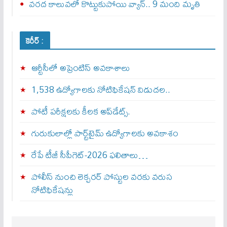
వరద కాలువలో కొట్టుకుపోయి వ్యాన్‌.. 9 మంది మృతి
కెరీర్ :
ఆర్టీసీలో అప్రెంటిస్‌ అవకాశాలు
1,538 ఉద్యోగాలకు నోటిఫికేషన్ విడుదల..
పోటీ పరీక్షలకు కీలక అప్‌డేట్స్.
గురుకులాల్లో పార్ట్‌టైమ్ ఉద్యోగాలకు అవకాశం
రేపే టీజీ సీపీగెట్‌-2026 ఫలితాలు…
పోలీస్ నుంచి లెక్చరర్ పోస్టుల వరకు వరుస
నోటిఫికేషన్లు