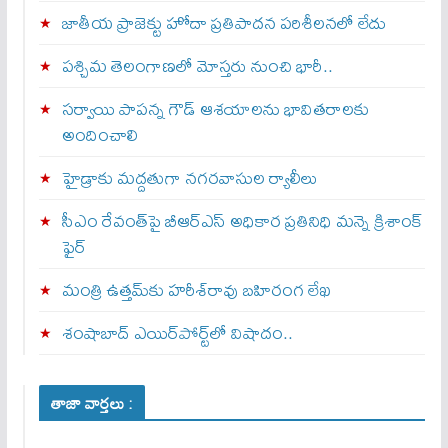
జాతీయ ప్రాజెక్టు హోదా ప్రతిపాదన పరిశీలనలో లేదు
పశ్చిమ తెలంగాణలో మోస్తరు నుంచి భారీ..
సర్వాయి పాపన్న గౌడ్‌ ఆశయాలను భావితరాలకు
అందించాలి
హైడ్రాకు మద్దతుగా నగరవాసుల ర్యాలీలు
సీఎం రేవంత్‌పై బీఆర్‌ఎస్‌ అధికార ప్రతినిధి మన్నె క్రిశాంక్
ఫైర్‌
మంత్రి ఉత్తమ్‌కు హరీశ్‌రావు బహిరంగ లేఖ
శంషాబాద్‌ ఎయిర్‌పోర్ట్‌లో విషాదం..
తాజా వార్తలు :