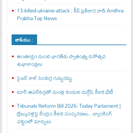
13-killed-ukraine-attack : కీవ్ ప్ర‌తీకార దాడి Andhra
Prabha Top News
జాతీయం :
అంతరిక్షం నుంచి భారత్‌కు స్వాతంత్ర్య దినోత్సవ
శుభాకాంక్షలు
సైబర్‌ కాల్‌ సెంటర్ల గుట్టురట్టు
టూర్ ఆపరేటర్లతో మంత్రి కందుల దుర్గేష్‌ కీలక భేటీ
Tribunals Reform Bill 2026- Today Parlament |
ట్రిబ్యునళ్లపై కేంద్రం కీలక సంస్కరణలు.. బ్యాంకింగ్
చట్టంలో మార్పులు