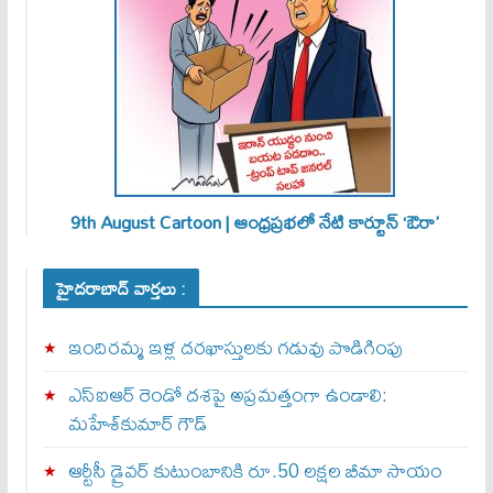
9th August Cartoon | ఆంధ్రప్రభలో నేటి కార్టూన్ ‘ఔరా’
హైదరాబాద్ వార్తలు :
ఇందిరమ్మ ఇళ్ల దరఖాస్తులకు గడువు పొడిగింపు
ఎస్‌ఐఆర్‌ రెండో దశపై అప్రమత్తంగా ఉండాలి:
మహేశ్‌కుమార్‌ గౌడ్‌
ఆర్టీసీ డ్రైవర్ కుటుంబానికి రూ.50 లక్షల బీమా సాయం