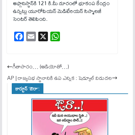
అఫ్గానిస్థాన్‌కి 121 కి.మీ దూరంలో భూకంప కేంద్రం
ఉన్నట్లు యూరోపియన్‌ మెడిటేరియన్‌ సిస్మాలజీ
సెంటర్‌ తెలిపింది.
Fa
E
X
W
ce
m
ha
bo
ail
ts
ok
A
గీతాసారం… (ఆడియోతో…)
pp
AP | రాజ్యసభ స్థానానికి ఉప ఎన్నిక : షెడ్యూల్ విడుదల
కార్టూన్ ‘ఔరా’: