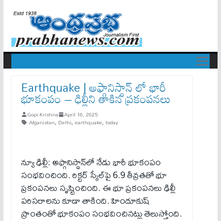
Earthquake | అఫ్గానిస్థాన్‌ లో భారీ
భూకంపం – ఢిల్లీని తాకిన ప్రకంపనలు
Gopi Krishna
April 16, 2025
Afganistan
,
Delhi
,
earthquake
,
today
న్యూ ఢిల్లీ: అఫ్గానిస్థాన్‌లో నేడు భారీ భూకంపం
సంభవించింది. రిక్టర్‌ స్కేల్‌పై 6.9 తీవ్రతతో భూ
ప్రకంపనలు సృష్టించింది. ఈ భూ ప్రకంపనలు ఢిల్లీ
పరిసరాలను కూడా తాకింది. హిందూకుష్
ప్రాంతంతో భూకంపం సంభవించినట్లు తెలుస్తోంది.