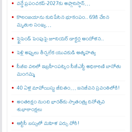
వన్డే ప్రపంచకప్‌-2027కు అఫ్గానిస్థాన్‌…
కొలంబియాను కుదిపేసిన భూకంపం.. 69కి చేరిన
మృతుల సంఖ్య…
స్టైపెండ్ పెంపుపై జూనియర్ డాక్టర్ల ఆందోళన..
పెళ్లి అప్పులు తీర్చలేక యువకుడి ఆత్మహత్య
సీబీఐ వలలో ఇబ్రహీంపట్నం సీజీఎస్టీ అధికారిణి బానోతు
మంగమ్మ
40 ఏళ్ల మావోయిస్టు జీవితం… జనజీవన స్రవంతిలోకి!
అంతరిక్షం నుంచి భారత్‌కు స్వాతంత్ర్య దినోత్సవ
శుభాకాంక్షలు
ఆర్టీసీ బస్సులో మహిళ పర్సు చోరీ!