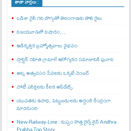
తాజా వార్తలు :
ఒడిశా నైనీ గని బొగ్గుతో తెలంగాణకు తొలి రైలు
విజయవాడలో విషాదం…
ఆడికృత్తిక బ్రహ్మోత్సవాలు వైభవం
ప్లాస్టిక్ రహిత గ్రామాలే ఆరోగ్యకర సమాజానికి పునాది
అన్ని అత్యవసర సేవలకు ఒక్క‌టే నెంబ‌ర్‌
పోటీ పరీక్షలకు కీలక అప్‌డేట్స్.
యువతకు ఉపాధి, పెట్టుబడులకు అద్దంకి కేంద్రంగా
మారనుంది
New-Railway-Line : కుప్పం కొత్త రైల్వే లైన్‌ Andhra
Prabha Top Story