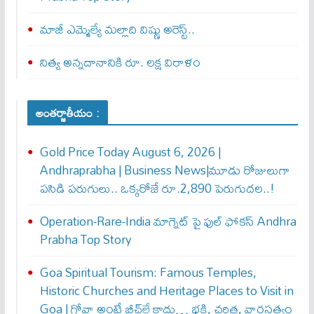
మాజీ ఎమ్మెల్యే మల్లాది విష్ణు అరెస్ట్..
నిత్య అన్నదానానికి రూ. లక్ష విరాళం
అంతర్జాతీయం :
Gold Price Today August 6, 2026 |
Andhraprabha | Business News|మూడు రోజులుగా
పసిడి పరుగులు.. ఒక్కరోజే రూ.2,890 పెరుగుద‌ల‌..!
Operation-Rare-India మాగ్నెట్ పై ఫుల్ ఫోక‌స్ Andhra
Prabha Top Story
Goa Spiritual Tourism: Famous Temples,
Historic Churches and Heritage Places to Visit in
Goa | గోవా అంటే బీచ్‌లే కాదు… భక్తి, చరిత్ర, వారసత్వం