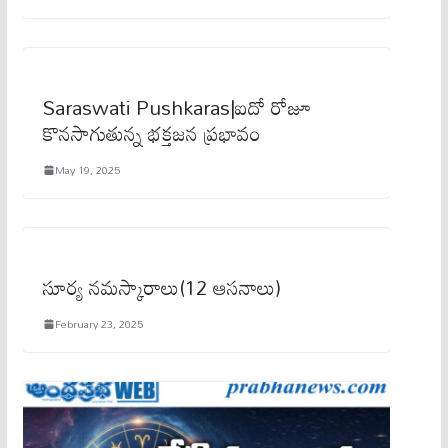
Saraswati Pushkaras|ఐదో రోజూ
కొనసాగుతున్న భక్తజన ప్రభావం
May 19, 2025
సూర్య నమస్కారాలు(12 ఆసనాలు)
February 23, 2025