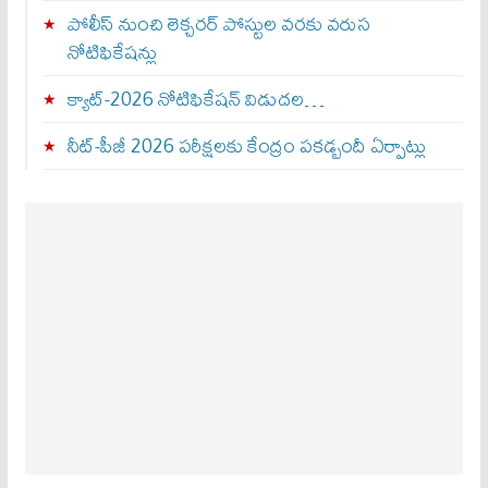
పోలీస్ నుంచి లెక్చరర్ పోస్టుల వరకు వరుస
నోటిఫికేషన్లు
క్యాట్-2026 నోటిఫికేషన్ విడుదల…
నీట్-పీజీ 2026 పరీక్షలకు కేంద్రం పకడ్బందీ ఏర్పాట్లు