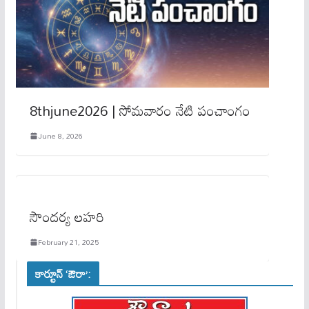
8thjune2026 | సోమవారం నేటి పంచాంగం
June 8, 2026
సౌందర్య లహరి
February 21, 2025
కార్టూన్ ‘ఔరా’: