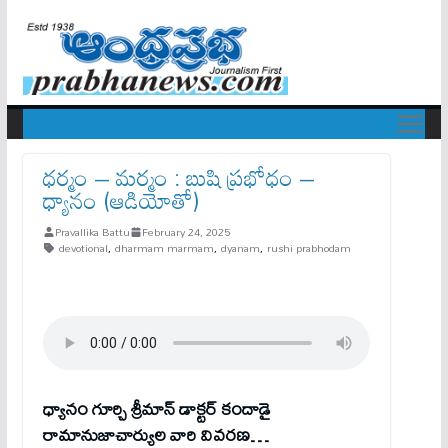
ధర్మం – మర్మం : బుషి ప్రభోధం –
ధ్యానం (ఆడియోతో)
Pravallika Battu
February 24, 2025
devotional
,
dharmam marmam
,
dyanam
,
rushi prabhodam
ధ్యానం గూర్చి శ్రీమాన్‌ డాక్టర్‌ కందాడై
రామానుజాచార్యుల వారి వివరణ…