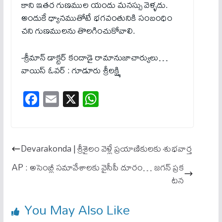
కాని ఇతర గుణముల యందు మనస్సు వెళ్ళదు.
అందుకే ధ్యానముతోటే భగవంతునికి సంబంధిం
చని గుణములను తొలగించుకోవాలి.
-శ్రీమాన్‌ డాక్టర్‌ కందాడై రామానుజాచార్యులు…
వాయిస్‌ ఓవర్‌ : గూడూరు శ్రీలక్ష్మి
Fa
E
X
W
ce
m
ha
bo
ail
ts
ok
A
Devarakonda | శ్రీశైలం వెళ్లే ప్రయాణికులకు శుభవార్త
pp
AP : అసెంబ్లీ సమావేశాలకు వైసీపీ దూరం… జగన్ ప్రక
టన
You May Also Like