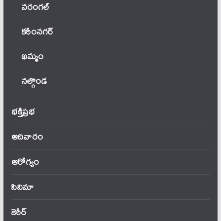
వ‌రంగ‌ల్
కరీంనగర్
ఖ‌మ్మం
నల్గొండ
భక్తిప్రభ
ఆదివారం
ఆరోగ్యం
సినిమా
కెరీర్