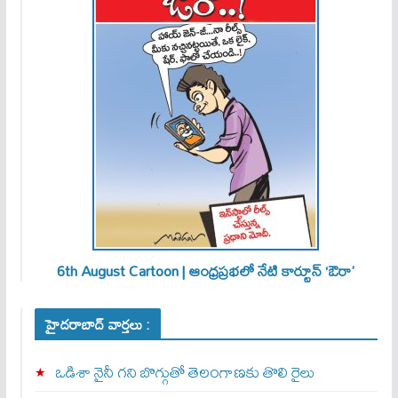
6th August Cartoon | ఆంధ్రప్రభలో నేటి కార్టూన్ ‘ఔరా’
హైదరాబాద్ వార్తలు :
ఒడిశా నైనీ గని బొగ్గుతో తెలంగాణకు తొలి రైలు