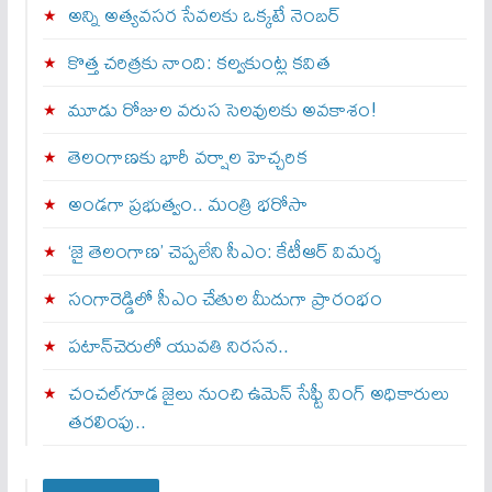
అన్ని అత్యవసర సేవలకు ఒక్క‌టే నెంబ‌ర్‌
కొత్త చరిత్రకు నాంది: క‌ల్వ‌కుంట్ల కవిత
మూడు రోజుల వరుస సెలవులకు అవకాశం!
తెలంగాణకు భారీ వర్షాల హెచ్చరిక
అండగా ప్రభుత్వం.. మంత్రి భరోసా
‘జై తెలంగాణ’ చెప్పలేని సీఎం: కేటీఆర్ విమర్శ
సంగారెడ్డిలో సీఎం చేతుల మీదుగా ప్రారంభం
పటాన్‌చెరులో యువతి నిరసన..
చంచల్‌గూడ జైలు నుంచి ఉమెన్ సేఫ్టీ వింగ్ అధికారులు
తరలింపు..