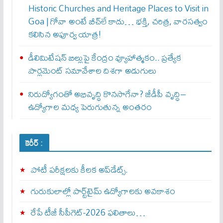
Historic Churches and Heritage Places to Visit in
Goa | గోవా అంటే బీచ్‌లే కాదు… భక్తి, చరిత్ర, వారసత్వం
కలిసిన అపూర్వ యాత్ర!
డీలిమిటేషన్ బిల్లుపై కేంద్రం వ్యూహాత్మకం.. ప్రత్యేక
పార్లమెంట్ సమావేశాల దిశగా అడుగులు
నిరుద్యోగంతో అభివృద్ధి కొనసాగేనా? జీడీపీ వృద్ధి–
ఉద్యోగాల మధ్య పెరుగుతున్న అంతరం
కెరీర్ :
పోటీ పరీక్షలకు కీలక అప్‌డేట్స్.
గురుకులాల్లో పార్ట్‌టైమ్ ఉద్యోగాలకు అవకాశం
రేపే టీజీ సీపీగెట్‌-2026 ఫలితాలు…