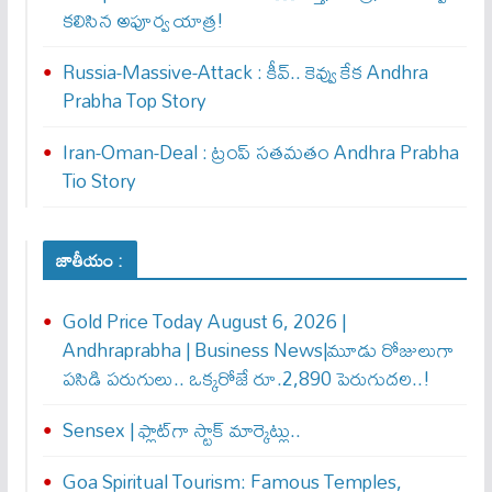
కలిసిన అపూర్వ యాత్ర!
Russia-Massive-Attack : కీవ్‌.. కెవ్వు కేక‌ Andhra
Prabha Top Story
Iran-Oman-Deal : ట్రంప్ స‌త‌మ‌తం Andhra Prabha
Tio Story
జాతీయం :
Gold Price Today August 6, 2026 |
Andhraprabha | Business News|మూడు రోజులుగా
పసిడి పరుగులు.. ఒక్కరోజే రూ.2,890 పెరుగుద‌ల‌..!
Sensex | ఫ్లాట్‌గా స్టాక్ మార్కెట్లు..
Goa Spiritual Tourism: Famous Temples,