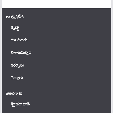
ఆంధ్ర‌ప్ర‌దేశ్
కృష్ణా
గుంటూరు
విశాఖపట్నం
కర్నూలు
నెల్లూరు
తెలంగాణ‌
హైదరాబాద్