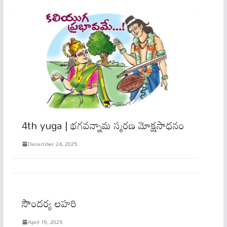
4th yuga | భగవన్నామ స్మరణ మోక్షసాధనం
December 24, 2025
సౌందర్య లహరి
April 19, 2025