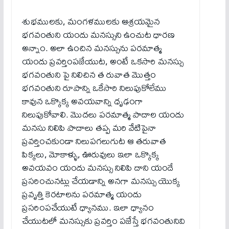
శుభములకు, మంగళములకు ఆశ్రయమైన
భగవంతుని యందు మనస్సుని ఉంచుట ధారణ
అన్నాం. అలా ఉంచిన మనస్సును పరమాత్మ
యందు ప్రవర్తింపజేయుట, అంటే ఒకసారి మనస్సు
భగవంతుని పై నిలిచిన త రువాత మొత్తం
భగవంతుని రూపాన్ని ఒకేసారి నిలుపుకోలేము
కావున ఒక్కొక్క అవయవాన్ని ధృఢంగా
నిలుపుకోవాలి. మొదలు పరమాత్మ పాదాల యందు
మనసు నిలిపి పాదాలు తప్ప మరి వేటిపైనా
ప్రవర్తించకుండా నిలుపగలుగుట ఆ తరువాత
పిక్కలు, మోకాళ్ళు, ఊరువులు ఇలా ఒక్కొక్క
అవయవం యందు మనస్సు నిలిపి దాని యందే
ప్రసరించునట్లు చేయడాన్ని అనగా మనస్సు యొక్క
ప్రవృత్తి కెరటాలను పరమాత్మ యందు
ప్రసరింపచేయుటే ధ్యానము. ఇలా ధ్యానం
చేయుటలో మనస్సుకు ప్రవర్తిం పజేస్తే భగవంతునివి