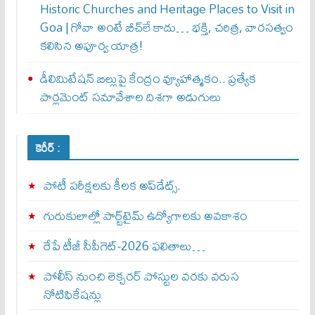
Historic Churches and Heritage Places to Visit in
Goa | గోవా అంటే బీచ్‌లే కాదు… భక్తి, చరిత్ర, వారసత్వం
కలిసిన అపూర్వ యాత్ర!
డీలిమిటేషన్ బిల్లుపై కేంద్రం వ్యూహాత్మకం.. ప్రత్యేక
పార్లమెంట్ సమావేశాల దిశగా అడుగులు
కెరీర్ :
పోటీ పరీక్షలకు కీలక అప్‌డేట్స్.
గురుకులాల్లో పార్ట్‌టైమ్ ఉద్యోగాలకు అవకాశం
రేపే టీజీ సీపీగెట్‌-2026 ఫలితాలు…
పోలీస్ నుంచి లెక్చరర్ పోస్టుల వరకు వరుస
నోటిఫికేషన్లు