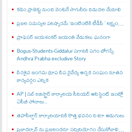
కడెం ప్రాజెక్టు నుంచి వెంటనే సాగునీరు విడుదల చేయాలి
ప్రజల సమస్యల పరిష్కారమే ‘ఇంటింటికి టీడీపీ ’ లక్ష్యం…
ప్రొఫెసర్ జయశంకర్ జయంతి వేడుకలు ఘనంగా
Bogus-Students-Giddalur సగానికి సగం బోగస్సే
Andhra Prabha excludive Story
వీరశైవ జంగమ ధూప దీప నైవేద్య అర్చక సంఘం నూతన
కార్యవర్గం ఎన్నిక
AP | సబ్‌ రిజిస్ట్రార్‌ కార్యాలయ సీనియర్‌ అసిస్టెంట్‌ ఇంట్లో
ఏసీబీ సోదాలు..
తహసీల్దార్ కార్యాలయానికి కొత్త భవనం దిశగా అడుగులు
ప్రజాదర్బార్ ను ప్రజలందరూ సద్వినియోగం చేసుకోవాలి…