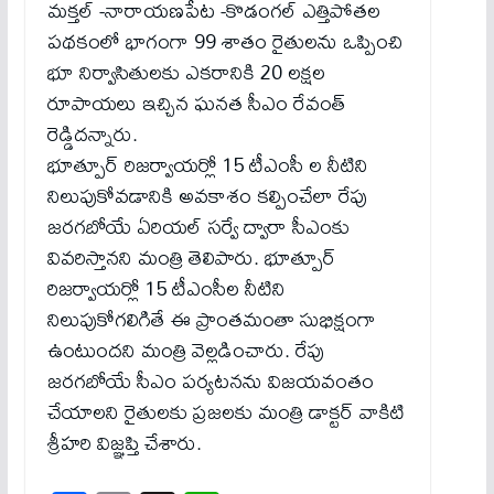
మక్తల్ -నారాయణపేట -కొడంగల్ ఎత్తిపోతల
పథకంలో భాగంగా 99 శాతం రైతులను ఒప్పించి
భూ నిర్వాసితులకు ఎకరానికి 20 లక్షల
రూపాయలు ఇచ్చిన ఘనత సీఎం రేవంత్
రెడ్డిదన్నారు.
భూత్పూర్ రిజర్వాయర్లో 15 టీఎంసీ ల నీటిని
నిలుపుకోవడానికి అవకాశం కల్పించేలా రేపు
జరగబోయే ఏరియల్ సర్వే ద్వారా సీఎంకు
వివరిస్తానని మంత్రి తెలిపారు. భూత్పూర్
రిజర్వాయర్లో 15 టీఎంసీల నీటిని
నిలుపుకోగలిగితే ఈ ప్రాంతమంతా సుభిక్షంగా
ఉంటుందని మంత్రి వెల్లడించారు. రేపు
జరగబోయే సీఎం పర్యటనను విజయవంతం
చేయాలని రైతులకు ప్రజలకు మంత్రి డాక్టర్ వాకిటి
శ్రీహరి విజ్ఞప్తి చేశారు.