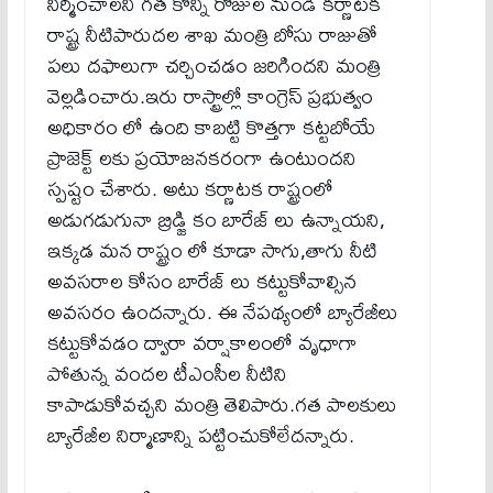
నిర్మించాలని గత కొన్ని రోజుల నుండి కర్ణాటక
రాష్ట్ర నీటిపారుదల శాఖ మంత్రి బోసు రాజుతో
పలు దఫాలుగా చర్చించడం జరిగిందని మంత్రి
వెల్లడించారు.ఇరు రాస్ట్రాల్లో కాంగ్రెస్ ప్రభుత్వం
అధికారం లో ఉంది కాబట్టి కొత్తగా కట్టబోయే
ప్రాజెక్ట్ లకు ప్రయోజనకరంగా ఉంటుందని
స్పష్టం చేశారు. అటు కర్ణాటక రాష్ట్రంలో
అడుగడుగునా బ్రిడ్జి కం బారేజ్ లు ఉన్నాయని,
ఇక్కడ మన రాష్ట్రం లో కూడా సాగు,తాగు నీటి
అవసరాల కోసం బారేజ్ లు కట్టుకోవాల్సిన
అవసరం ఉందన్నారు. ఈ నేపథ్యంలో బ్యారేజీలు
కట్టుకోవడం ద్వారా వర్షాకాలంలో వృధాగా
పోతున్న వందల టీఎంసీల నీటిని
కాపాడుకోవచ్చని మంత్రి తెలిపారు.గత పాలకులు
బ్యారేజీల నిర్మాణాన్ని పట్టించుకోలేదన్నారు.