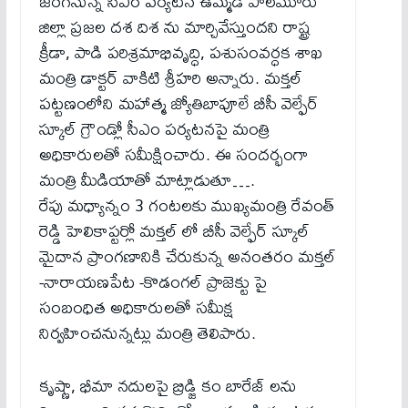
జరగనున్న సీఎం పర్యటన ఉమ్మడి పాలమూరు
జిల్లా ప్రజల దశ దిశ ను మార్చివేస్తుందని రాష్ట్ర
క్రీడా, పాడి పరిశ్రమాభివృద్ధి, పశుసంవర్ధక శాఖ
మంత్రి డాక్టర్ వాకిటి శ్రీహరి అన్నారు. మక్తల్
పట్టణంలోని మహాత్మ జ్యోతిబాపూలే బీసీ వెల్ఫేర్
స్కూల్ గ్రౌండ్లో సీఎం పర్యటనపై మంత్రి
అధికారులతో సమీక్షించారు. ఈ సందర్భంగా
మంత్రి మీడియాతో మాట్లాడుతూ….
రేపు మధ్యాన్నం 3 గంటలకు ముఖ్యమంత్రి రేవంత్
రెడ్డి హెలికాప్టర్లో మక్తల్ లో బీసీ వెల్ఫేర్ స్కూల్
మైదాన ప్రాంగణానికి చేరుకున్న అనంతరం మక్తల్
-నారాయణపేట -కొడంగల్ ప్రాజెక్టు పై
సంబంధిత అధికారులతో సమీక్ష
నిర్వహించనున్నట్లు మంత్రి తెలిపారు.
కృష్ణా, భీమా నదులపై బ్రిడ్జి కం బారేజ్ లను