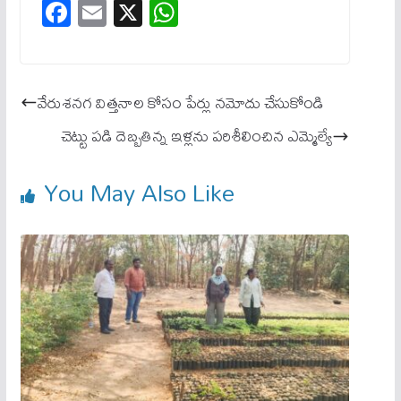
Fa
E
X
W
ce
m
ha
bo
ail
ts
ok
A
వేరుశనగ విత్తనాల కోసం పేర్లు నమోదు చేసుకోండి
pp
చెట్టు పడి దెబ్బతిన్న ఇళ్లను పరిశీలించిన ఎమ్మెల్యే
You May Also Like