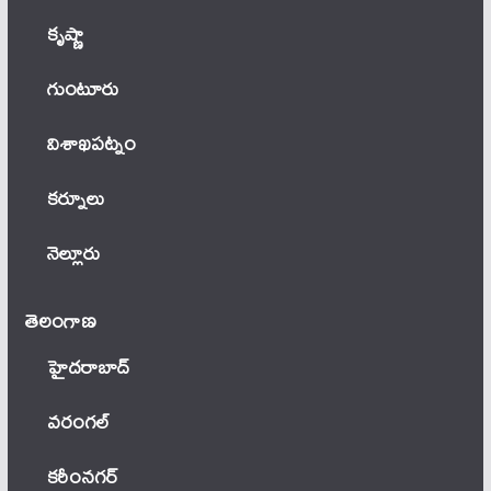
కృష్ణా
గుంటూరు
విశాఖపట్నం
కర్నూలు
నెల్లూరు
తెలంగాణ‌
హైదరాబాద్
వ‌రంగ‌ల్
కరీంనగర్