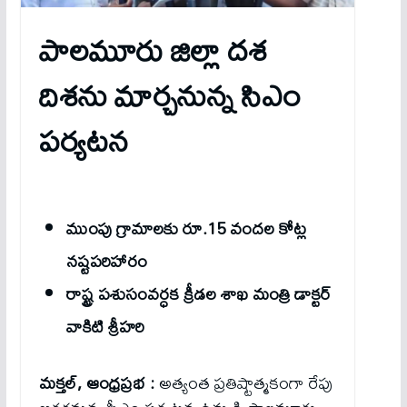
పాలమూరు జిల్లా దశ
దిశను మార్చనున్న సిఎం
పర్యటన
ముంపు గ్రామాలకు రూ.15 వందల కోట్ల
నష్టపరిహారం
రాష్ట్ర పశుసంవర్ధక క్రీడల శాఖ మంత్రి డాక్టర్
వాకిటి శ్రీహరి
మక్తల్, ఆంధ్రప్రభ :
అత్యంత ప్రతిష్టాత్మకంగా రేపు