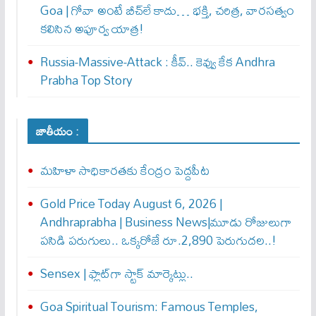
Goa | గోవా అంటే బీచ్‌లే కాదు… భక్తి, చరిత్ర, వారసత్వం
కలిసిన అపూర్వ యాత్ర!
Russia-Massive-Attack : కీవ్‌.. కెవ్వు కేక‌ Andhra
Prabha Top Story
జాతీయం :
మహిళా సాధికారతకు కేంద్రం పెద్దపీట
Gold Price Today August 6, 2026 |
Andhraprabha | Business News|మూడు రోజులుగా
పసిడి పరుగులు.. ఒక్కరోజే రూ.2,890 పెరుగుద‌ల‌..!
Sensex | ఫ్లాట్‌గా స్టాక్ మార్కెట్లు..
Goa Spiritual Tourism: Famous Temples,