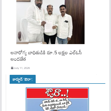
అనారోగ్య బాధితుడికి రూ.5 లక్షల ఎల్‌ఓసీ
అందజేత
July 11, 2026
కార్టూన్ ‘ఔరా’: