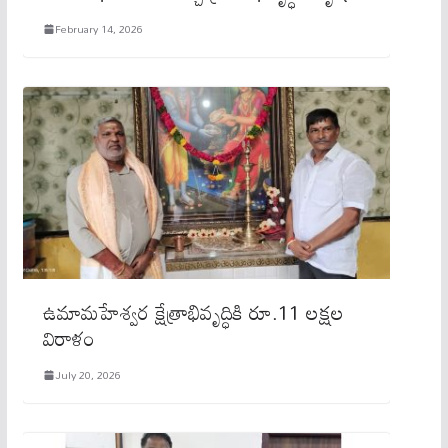
February 14, 2026
ఉమామహేశ్వర క్షేత్రాభివృద్ధికి రూ.11 లక్షల
విరాళం
July 20, 2026