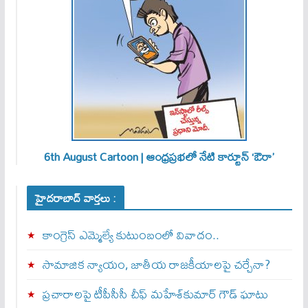
6th August Cartoon | ఆంధ్రప్రభలో నేటి కార్టూన్ ‘ఔరా’
హైదరాబాద్ వార్తలు :
కాంగ్రెస్ ఎమ్మెల్యే కుటుంబంలో వివాదం..
సామాజిక న్యాయం, జాతీయ రాజకీయాలపై చర్చేనా?
ప్రచారాలపై టీపీసీసీ చీఫ్ మహేశ్‌కుమార్ గౌడ్ ఘాటు