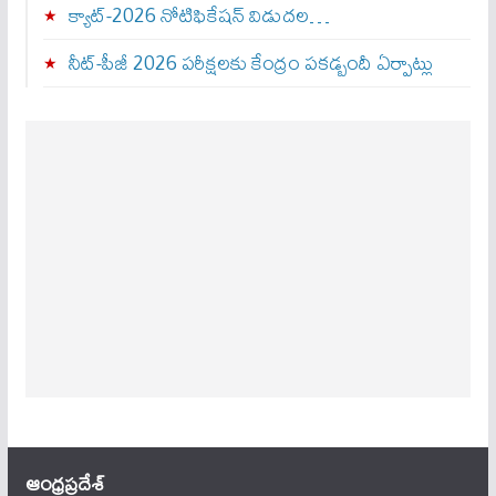
క్యాట్-2026 నోటిఫికేషన్ విడుదల…
నీట్-పీజీ 2026 పరీక్షలకు కేంద్రం పకడ్బందీ ఏర్పాట్లు
ఆంధ్ర‌ప్ర‌దేశ్