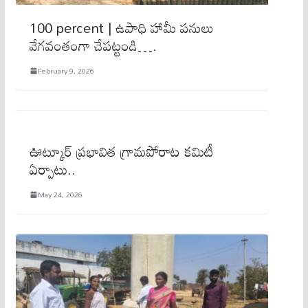
100 percent | ఉపాధి హామీ పనులు
వేగవంతంగా చేపట్టండి….
February 9, 2026
ఊట్కూర్ ప్రభావిత గ్రామపోరాట కమిటీ
ఏర్పాటు..
May 24, 2026