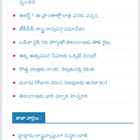
స్పందన
అల‌ర్ట్ ! ఈ ప్రాంతాల్లో రాత్రి వరకు వర్షం…
టీపీసీసీ రాష్ట్ర కార్యవర్గ సమావేశం
ఒడిశా నైనీ గని బొగ్గుతో తెలంగాణకు తొలి రైలు
అన్ని అత్యవసర సేవలకు ఒక్క‌టే నెంబ‌ర్‌
కొత్త చరిత్రకు నాంది: క‌ల్వ‌కుంట్ల కవిత
మూడు రోజుల వరుస సెలవులకు అవకాశం!
తెలంగాణకు భారీ వర్షాల హెచ్చరిక
తాజా వార్తలు :
హైడ్రాను రాష్ట్రవ్యాప్తంగా విస్తరించాలి