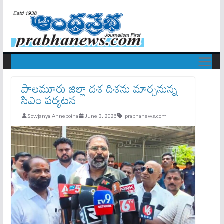
పాలమూరు జిల్లా దశ దిశను మార్చనున్న
సిఎం పర్యటన
Sowjanya Anneboina
June 3, 2026
prabhanews.com