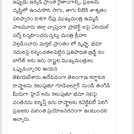
ఇప్పుడు ఇక్కడి ప్రాంత రైతాంగాన్ని, ప్రజలను
దృష్టిలో ఉంచుకొని సాగు, తాగు నీటికి శాశ్వతం
పరిష్కారం దిశగా రేపు ముఖ్యమంత్రి ఉమ్మడి
పాలమూరు జిల్లా వ్యాప్తంగా ప్రాజెక్ట్ లపై ఏరియల్
సర్వే నిర్వహించనున్నట్లు మంత్రి శ్రీహరి
వెల్లడించారు.మక్తల్ ప్రాంతం లో కృష్ణా, భీమా
నదులపై నిర్మించతలపెట్టిన ప్రతిపాదిత బ్రిడ్జి కం
బారేజ్ లకు ఇరు రాష్ట్రల ముఖ్యమంత్రులు
ఒప్పుకున్నారని ఆయన
తెలియజేశారు.అదేవిధంగా తెలంగాణ కర్ణాటక
రాష్ట్రాలను కలుపుతూ గూడెబల్లూర్ నుండి తంగిడి
మీదుగా హైవే లను కలుపుతూ భీమా నదిపై
వంతెనను నిర్మిస్తే ఇరు రాష్ట్రాలకు కనెక్టివిటీ పెరిగి
ప్రజలకు మరింత ప్రయోజనకరంగా ఉంటుందని
అన్నారు.