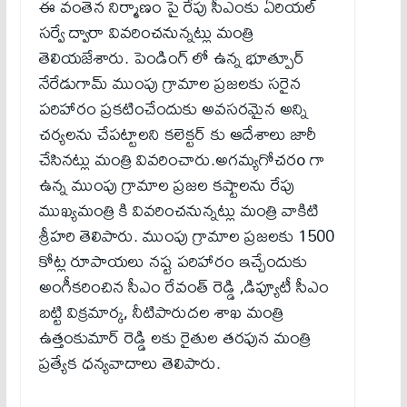
ఈ వంతెన నిర్మాణం పై రేపు సీఎంకు ఏరియల్
సర్వే ద్వారా వివరించనున్నట్లు మంత్రి
తెలియజేశారు. పెండింగ్ లో ఉన్న భూత్పూర్
నేరేడుగామ్ ముంపు గ్రామాల ప్రజలకు సరైన
పరిహారం ప్రకటించేందుకు అవసరమైన అన్ని
చర్యలను చేపట్టాలని కలెక్టర్ కు ఆదేశాలు జారీ
చేసినట్లు మంత్రి వివరించారు.అగమ్యగోచరo గా
ఉన్న ముంపు గ్రామాల ప్రజల కష్టాలను రేపు
ముఖ్యమంత్రి కి వివరించనున్నట్లు మంత్రి వాకిటి
శ్రీహరి తెలిపారు. ముంపు గ్రామాల ప్రజలకు 1500
కోట్ల రూపాయలు నష్ట పరిహారం ఇచ్చేందుకు
అంగీకరించిన సీఎం రేవంత్ రెడ్డి ,డిప్యూటీ సీఎం
బట్టి విక్రమార్క, నీటిపారుదల శాఖ మంత్రి
ఉత్తంకుమార్ రెడ్డి లకు రైతుల తరఫున మంత్రి
ప్రత్యేక ధన్యవాదాలు తెలిపారు.