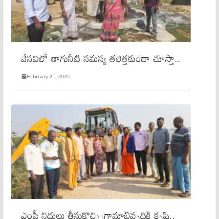
వేసవిలో తాగునీటి సమస్య తలెత్తకుండా చూస్తా..
February 21, 2026
ఎంపీ నిధులు తీసుకొచ్చి గ్రామాభివృద్ధికి కృషి..