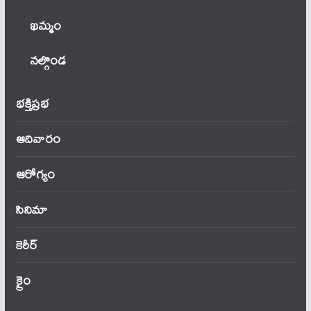
ఖ‌మ్మం
నల్గొండ
భక్తిప్రభ
ఆదివారం
ఆరోగ్యం
సినిమా
కెరీర్
క్రైం