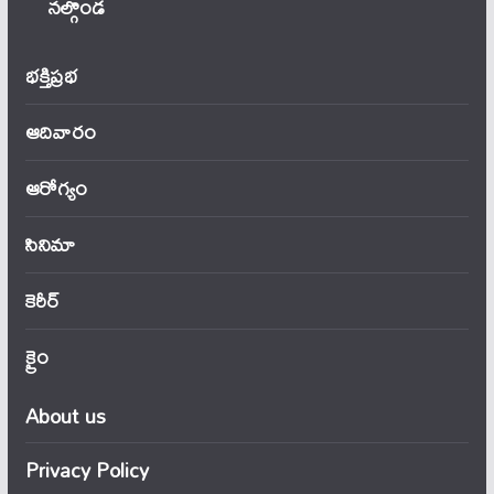
నల్గొండ
భక్తిప్రభ
ఆదివారం
ఆరోగ్యం
సినిమా
కెరీర్
క్రైం
About us
Privacy Policy