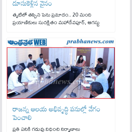
దూసుకెళ్లిన వైనం
తృటిలో తప్పిన పెను ప్రమాదం.. 20 మంది
ప్రయాణికులు సురక్షితం మహాదేవపూర్, ఆగస్టు
రాజన్న ఆలయ అభివృద్ధి పనుల్లో వేగం
పెంచాలి
ప్రతి పనికి గడువు విధించి నిర్మాణాలు