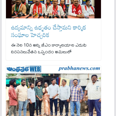
ఉద్యమాన్ని ఉధృతం చేస్తామని కార్మిక
సంఘాల హెచ్చరిక
ఈ నెల 10న అన్ని జీఎం కార్యాలయాల ఎదుట
నిరసనలువేతన ఒప్పందం అమలులో