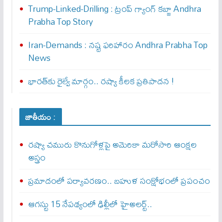
Trump-Linked-Drilling : ట్రంప్ గ్యాంగ్ క‌బ్జా Andhra
Prabha Top Story
Iran-Demands : న‌ష్ట ఫ‌రిహారం Andhra Prabha Top
News
భారత్‌కు రైల్వే మార్గం.. రష్యా కీలక ప్రతిపాదన !
జాతీయం :
రష్యా చమురు కొనుగోళ్లపై అమెరికా మరోసారి ఆంక్షల
అస్త్రం
ప్రమాదంలో పర్యావరణం.. బహుళ సంక్షోభంలో ప్రపంచం
ఆగస్టు 15 నేపథ్యంలో ఢిల్లీలో హైఅలర్ట్..