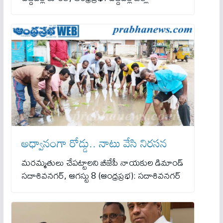
అధ్వానంగా రోడ్డు.. నాటు వేసి నిరసన
మ‌ర‌మ్మ‌తులు చేపట్టాలని బీజేపీ నాయకుల డిమాండ్
సదాశివనగర్, ఆగస్టు 8 (ఆంధ్రప్రభ): సదాశివనగర్‌