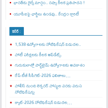
భారత్‌కు రైల్వే మార్గం.. రష్యా కీలక ప్రతిపాదన !
యూపీఐపై ఛార్జీలు ఉండవు.. కేంద్రం క్లారిటీ
కెరీర్ :
1,538 ఉద్యోగాలకు నోటిఫికేషన్ విడుదల..
పోటీ పరీక్షలకు కీలక అప్‌డేట్స్.
గురుకులాల్లో పార్ట్‌టైమ్ ఉద్యోగాలకు అవకాశం
రేపే టీజీ సీపీగెట్‌-2026 ఫలితాలు…
పోలీస్ నుంచి లెక్చరర్ పోస్టుల వరకు వరుస
నోటిఫికేషన్లు
క్యాట్-2026 నోటిఫికేషన్ విడుదల…