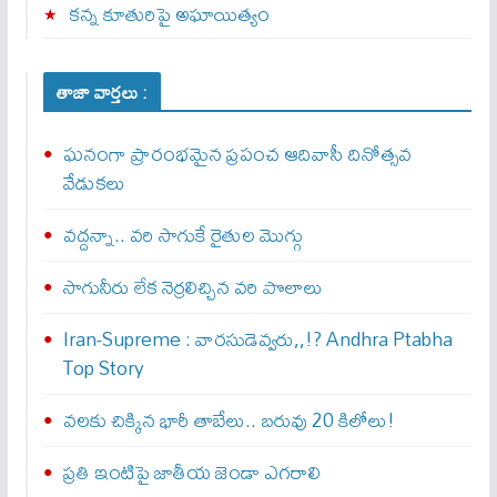
కన్న కూతురిపై అఘాయిత్యం
తాజా వార్తలు :
ఘనంగా ప్రారంభమైన ప్రపంచ ఆదివాసీ దినోత్సవ
వేడుకలు
వద్దన్నా.. వరి సాగుకే రైతుల మొగ్గు
సాగునీరు లేక నెర్రలిచ్చిన వరి పొలాలు
Iran-Supreme : వార‌సుడెవ్వ‌రు,,!? Andhra Ptabha
Top Story
వలకు చిక్కిన భారీ తాబేలు.. బరువు 20 కిలోలు!
ప్రతి ఇంటిపై జాతీయ జెండా ఎగరాలి