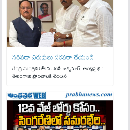
స‌రిప‌డా ఎరువులు సరఫరా చేయండి
కేంద్ర మంత్రిని కోరిన ఎంపీ బిక్కనూర్, ఆంధ్రప్రభ :
తెలంగాణ ప్రాంతానికి చెందిన