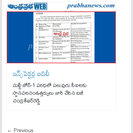
ఇన్స్‌పెక్టర్ల బదిలీ
మల్టీ జోన్‌-1 పరిధిలో పలువురు సీఐలకు
స్థానచలనంఉత్తర్వులు జారీ చేసిన ఐజీ
చంద్రశేఖర్‌రెడ్డి
← Previous