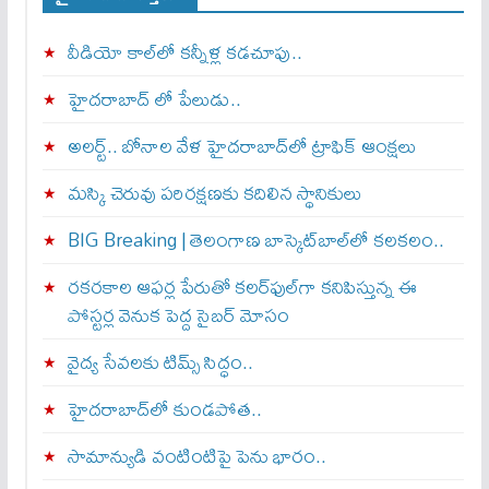
వీడియో కాల్‌లో కన్నీళ్ల కడచూపు..
హైదరాబాద్ లో పేలుడు..
అలర్ట్‌.. బోనాల వేళ హైదరాబాద్‌లో ట్రాఫిక్‌ ఆంక్షలు
మస్కి చెరువు పరిరక్షణకు కదిలిన స్థానికులు
BIG Breaking | తెలంగాణ బాస్కెట్‌బాల్‌లో కలకలం..
రకరకాల ఆఫర్ల పేరుతో కలర్‌ఫుల్‌గా కనిపిస్తున్న ఈ
పోస్టర్ల వెనుక పెద్ద సైబర్ మోసం
వైద్య సేవలకు టిమ్స్‌ సిద్ధం..
హైదరాబాద్‌లో కుండపోత..
సామాన్యుడి వంటింటిపై పెను భారం..