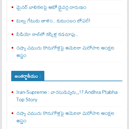
మైనర్‌ బాలికలపై ఆటో డ్రైవర్ల దారుణం
మిల్లు గేటుకు తాళం.. కుటుంబం లోపలే!
వీడియో కాల్‌లో కన్నీళ్ల కడచూపు..
రష్యా చమురు కొనుగోళ్లపై అమెరికా మరోసారి ఆంక్షల
అస్త్రం
అంతర్జాతీయం :
Iran-Supreme : వార‌సుడెవ్వ‌రు,,!? Andhra Ptabha
Top Story
రష్యా చమురు కొనుగోళ్లపై అమెరికా మరోసారి ఆంక్షల
అస్త్రం