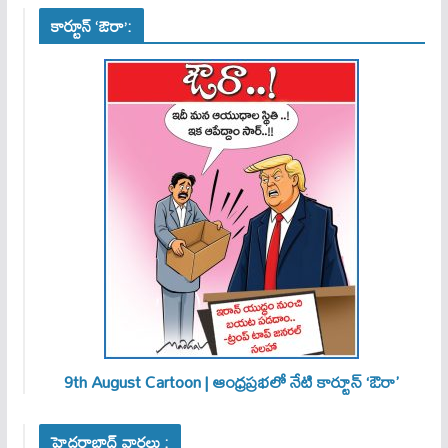
కార్టూన్ ‘ఔరా’:
9th August Cartoon | ఆంధ్రప్రభలో నేటి కార్టూన్ ‘ఔరా’
హైదరాబాద్ వార్తలు :