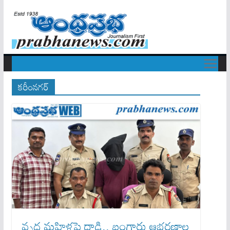
కరీంనగర్
వృద్ధ మహిళపై దాడి.. బంగారు ఆభరణాల