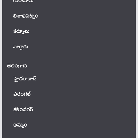
గుంటూరు
విశాఖపట్నం
కర్నూలు
నెల్లూరు
తెలంగాణ‌
హైదరాబాద్
వ‌రంగ‌ల్
కరీంనగర్
ఖ‌మ్మం