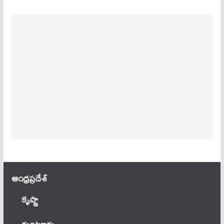
ఆంధ్ర‌ప్ర‌దేశ్
కృష్ణా