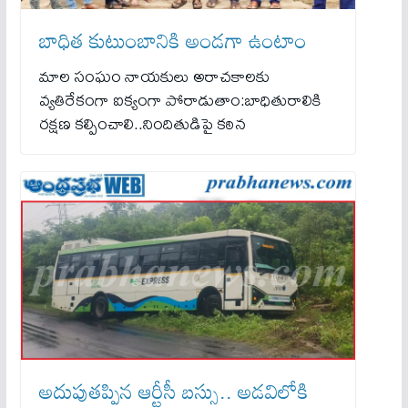
బాధిత కుటుంబానికి అండగా ఉంటాం
మాల సంఘం నాయకులు అరాచకాలకు
వ్యతిరేకంగా ఐక్యంగా పోరాడుతాం:బాధితురాలికి
రక్షణ కల్పించాలి..నిందితుడిపై కఠిన
అదుపుతప్పిన ఆర్టీసీ బస్సు.. అడవిలోకి