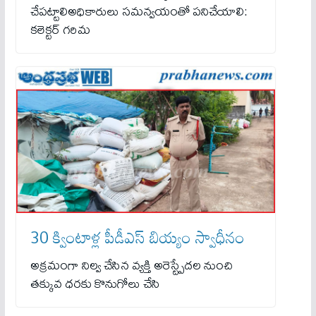
చేపట్టాలిఅధికారులు సమన్వయంతో పనిచేయాలి:
కలెక్టర్ గరిమ
30 క్వింటాళ్ల పీడీఎస్ బియ్యం స్వాధీనం
అక్రమంగా నిల్వ చేసిన వ్యక్తి అరెస్ట్పేదల నుంచి
తక్కువ ధరకు కొనుగోలు చేసి