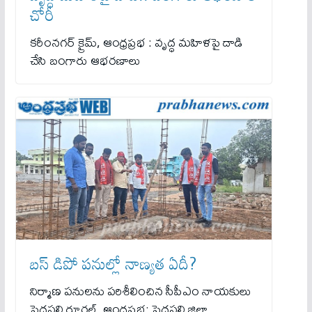
చోరీ
కరీంనగర్ క్రైమ్, ఆంధ్రప్రభ : వృద్ధ మహిళపై దాడి
చేసి బంగారు ఆభరణాలు
బస్‌ డిపో పనుల్లో నాణ్యత ఏదీ?
నిర్మాణ పనులను పరిశీలించిన సీపీఎం నాయకులు
పెద్దపల్లి రూరల్‌, ఆంధ్రప్రభ: పెద్దపల్లి జిల్లా