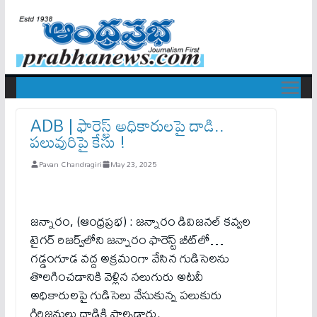
ADB | ఫారెస్ట్ అధికారులపై దాడి..
పలువురిపై కేసు !
Pavan Chandragiri
May 23, 2025
జన్నారం, (ఆంధ్రప్రభ) : జన్నారం డివిజనల్ కవ్వల
టైగర్ రిజర్వ్‌లోని జన్నారం ఫారెస్ట్ బీట్‌లో…
గడ్డంగూడ వద్ద అక్రమంగా వేసిన గుడిసెలను
తొలగించడానికి వెళ్లిన నలుగురు అటవీ
అధికారులపై గుడిసెలు వేసుకున్న ప‌లుకురు
గిరిజనులు దాడికి పాల్ప‌డ్డారు.