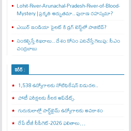
Lohit-River-Arunachal-Pradesh-River-of-Blood-
Mystery | ప్రకృతి అద్భుతమా.. పురాణ రహస్యమా?
ఎయిర్‌ ఇండియా పైలట్‌ కి డ్రగ్‌ టెస్ట్‌లో పాజిటివ్‌?
సంకల్పిస్తే శిఖరాలు.. దేశం కోసం పనిచేస్తే గెలుపు: సీఎం
చంద్రబాబు
కెరీర్ :
1,538 ఉద్యోగాలకు నోటిఫికేషన్ విడుదల..
పోటీ పరీక్షలకు కీలక అప్‌డేట్స్.
గురుకులాల్లో పార్ట్‌టైమ్ ఉద్యోగాలకు అవకాశం
రేపే టీజీ సీపీగెట్‌-2026 ఫలితాలు…