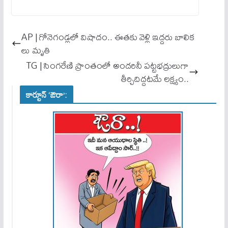
ce
m
ha
bo
ail
ts
ok
A
AP | గోనెగండ్లలో విషాదం.. ఈతకు వెళ్లి ఇద్దరు బాలిక
pp
లు మృతి
TG | సింగరేణి ప్రాంతంలో అందరినీ పట్టభద్రులుగా
తీర్చిదిద్దటమే లక్ష్యం..
కార్టూన్ ‘ఔరా’: