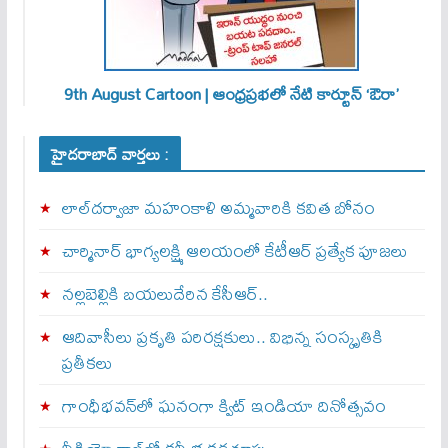
9th August Cartoon | ఆంధ్రప్రభలో నేటి కార్టూన్ ‘ఔరా’
హైదరాబాద్ వార్తలు :
లాల్‌దర్వాజా మహంకాళి అమ్మవారికి కవిత బోనం
చార్మినార్‌ భాగ్యలక్ష్మి ఆలయంలో కేటీఆర్ ప్రత్యేక పూజలు
నల్లబెల్లికి బయలుదేరిన కేసీఆర్‌..
ఆదివాసీలు ప్రకృతి పరిరక్షకులు.. విభిన్న సంస్కృతికి
ప్రతీకలు
గాంధీభవన్‌లో ఘనంగా క్విట్‌ ఇండియా దినోత్సవం