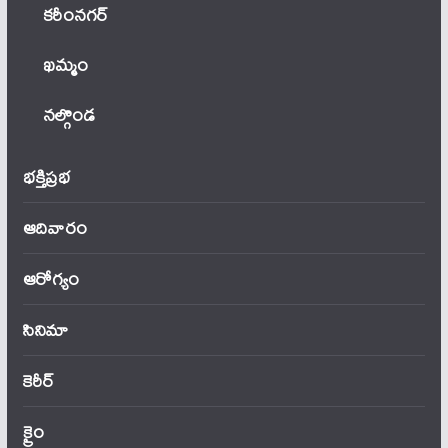
కరీంనగర్
ఖ‌మ్మం
నల్గొండ
భక్తిప్రభ
ఆదివారం
ఆరోగ్యం
సినిమా
కెరీర్
క్రైం