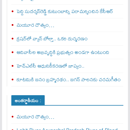
పెద్ది సుదర్శన్‌రెడ్డి కుటుంబాన్ని పరామర్శించిన కేసీఆర్‌
మయూర దౌత్యం…
క్రషర్‌లో వ్యాన్ బోల్తా.. ఒకరి దుర్మరణం
ఆదివాసీల అభివృద్ధికి ప్రభుత్వం అండగా ఉంటుంది
హెచ్‌ఎల్‌సీ ఆధునికీకరణలో జాప్యం..
కూటమికి జనం బ్రహ్మరథం.. జగన్‌ పాలనకు చరమగీతం
అంతర్జాతీయం :
మయూర దౌత్యం…