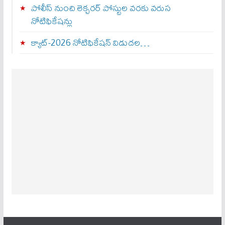
పోలీస్ నుంచి లెక్చరర్ పోస్టుల వరకు వరుస
నోటిఫికేషన్లు
క్యాట్-2026 నోటిఫికేషన్ విడుదల…