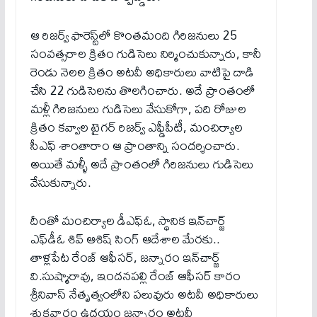
ఆ రిజర్వ్ ఫారెస్ట్‌లో కొంతమంది గిరిజనులు 25
సంవత్సరాల క్రితం గుడిసెలు నిర్మించుకున్నారు, కానీ
రెండు నెలల క్రితం అటవీ అధికారులు వాటిపై దాడి
చేసి 22 గుడిసెలను తొలగించారు. అదే ప్రాంతంలో
మళ్లీ గిరిజనులు గుడిసెలు వేసుకోగా, పది రోజుల
క్రితం కవ్వాల టైగర్ రిజర్వ్ ఎఫ్డీపీటీ, మంచిర్యాల
సీఎఫ్ శాంతారాం ఆ ప్రాంతాన్ని సందర్శించారు.
అయితే మళ్ళీ అదే ప్రాంతంలో గిరిజనులు గుడిసెలు
వేసుకున్నారు.
దీంతో మంచిర్యాల డీఎఫ్‌ఓ, స్థానిక ఇన్‌చార్జ్
ఎఫ్‌డీఓ శివ్ ఆశిష్ సింగ్ ఆదేశాల మేరకు..
తాళ్లపేట రేంజ్ ఆఫీసర్, జన్నారం ఇన్‌చార్జ్
వి.సుష్మారావు, ఇందనపల్లి రేంజ్ ఆఫీసర్ కారం
శ్రీనివాస్ నేతృత్వంలోని పలువురు అటవీ అధికారులు
శుక్రవారం ఉదయం జన్నారం అటవీ