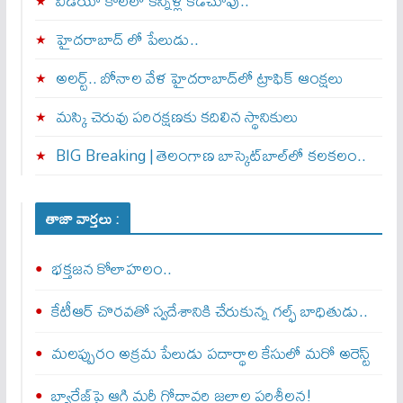
వీడియో కాల్‌లో కన్నీళ్ల కడచూపు..
హైదరాబాద్ లో పేలుడు..
అలర్ట్‌.. బోనాల వేళ హైదరాబాద్‌లో ట్రాఫిక్‌ ఆంక్షలు
మస్కి చెరువు పరిరక్షణకు కదిలిన స్థానికులు
BIG Breaking | తెలంగాణ బాస్కెట్‌బాల్‌లో కలకలం..
తాజా వార్తలు :
భక్తజన కోలాహలం..
కేటీఆర్‌ చొరవతో స్వదేశానికి చేరుకున్న గల్ఫ్‌ బాధితుడు..
మలప్పురం అక్రమ పేలుడు పదార్థాల కేసులో మరో అరెస్ట్‌
బ్యారేజ్‌పై ఆగి మరీ గోదావరి జలాల పరిశీలన!