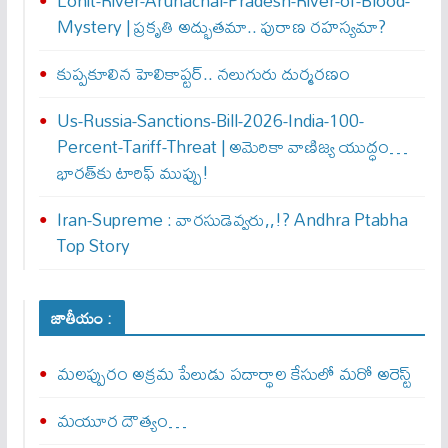
Lohit-River-Arunachal-Pradesh-River-of-Blood-
Mystery | ప్రకృతి అద్భుతమా.. పురాణ రహస్యమా?
కుప్పకూలిన హెలికాప్టర్‌.. నలుగురు దుర్మరణం
Us-Russia-Sanctions-Bill-2026-India-100-
Percent-Tariff-Threat | అమెరికా వాణిజ్య యుద్ధం…
భారత్‌కు టారిఫ్ ముప్పు!
Iran-Supreme : వార‌సుడెవ్వ‌రు,,!? Andhra Ptabha
Top Story
జాతీయం :
మలప్పురం అక్రమ పేలుడు పదార్థాల కేసులో మరో అరెస్ట్‌
మయూర దౌత్యం…