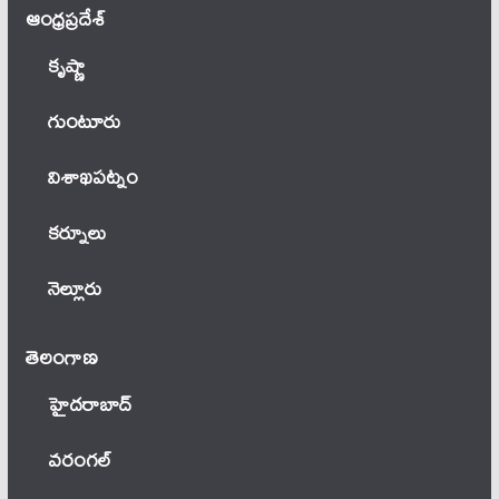
ఆంధ్ర‌ప్ర‌దేశ్
కృష్ణా
గుంటూరు
విశాఖపట్నం
కర్నూలు
నెల్లూరు
తెలంగాణ‌
హైదరాబాద్
వ‌రంగ‌ల్