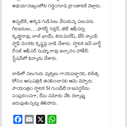
అభయారణ్యంలోని గడ్డంగూడ ప్రాంతానికి వెళ్లారు.
అప్పటికి, అక్కడ గుడిసెలు వేసుకున్న పలువ‌రు
గిరిజనులు… ఫారెస్ట్ సెక్షన్, బీట్ ఆఫీసర్లు
కృష్ణారావు, లాల్ భాయ్, తిరుమలేష్, బేస్ క్యాంప్
స్టాఫ్ వెంకట కృష్ణపై దాడి చేశారు. స్థానిక ఇన్-చార్జ్
రేంజ్ ఆఫీసర్ సుష్మా రావు జన్నారం పోలీస్
స్టేషన్‌లో ఫిర్యాదు చేశారు.
దాడిలో నలుగురు వ్యక్తులు గాయపడ్డారని, చికిత్స
కోసం ఆసుపత్రికి తరలించారని ఆమె చెప్పారు.
సాయంత్రం స్థానిక SI గుండేటి రాజవర్ధన్‌ను
సంప్రదించగా, కేసు నమోదు చేసి దర్యాప్తు
జరుపుతున్నట్లు తెలిపారు.
Fa
E
X
W