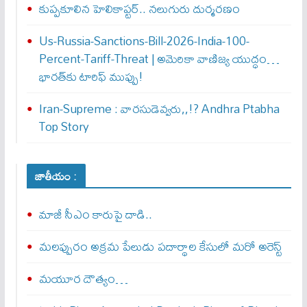
కుప్పకూలిన హెలికాప్టర్‌.. నలుగురు దుర్మరణం
Us-Russia-Sanctions-Bill-2026-India-100-
Percent-Tariff-Threat | అమెరికా వాణిజ్య యుద్ధం…
భారత్‌కు టారిఫ్ ముప్పు!
Iran-Supreme : వార‌సుడెవ్వ‌రు,,!? Andhra Ptabha
Top Story
జాతీయం :
మాజీ సీఎం కారుపై దాడి..
మలప్పురం అక్రమ పేలుడు పదార్థాల కేసులో మరో అరెస్ట్‌
మయూర దౌత్యం…