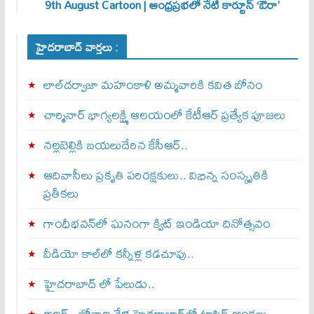
9th August Cartoon | ఆంధ్రప్రభలో నేటి కార్టూన్ ‘ఔరా’
హైదరాబాద్ వార్తలు :
లాల్‌దర్వాజా మహంకాళి అమ్మవారికి కవిత బోనం
చార్మినార్‌ భాగ్యలక్ష్మి ఆలయంలో కేటీఆర్ ప్రత్యేక పూజలు
నల్లబెల్లికి బయలుదేరిన కేసీఆర్‌..
ఆదివాసీలు ప్రకృతి పరిరక్షకులు.. విభిన్న సంస్కృతికి
ప్రతీకలు
గాంధీభవన్‌లో ఘనంగా క్విట్‌ ఇండియా దినోత్సవం
వీడియో కాల్‌లో కన్నీళ్ల కడచూపు..
హైదరాబాద్ లో పేలుడు..
అలర్ట్‌.. బోనాల వేళ హైదరాబాద్‌లో ట్రాఫిక్‌ ఆంక్షలు