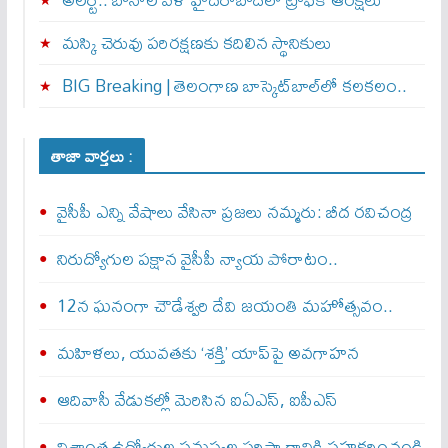
మస్కి చెరువు పరిరక్షణకు కదిలిన స్థానికులు
BIG Breaking | తెలంగాణ బాస్కెట్‌బాల్‌లో కలకలం..
తాజా వార్తలు :
వైసీపీ ఎన్ని వేషాలు వేసినా ప్రజలు నమ్మరు: బీద రవిచంద్ర
నిరుద్యోగుల పక్షాన వైసీపీ న్యాయ పోరాటం..
12న ఘనంగా చౌడేశ్వరి దేవి జయంతి మహోత్సవం..
మహిళలు, యువతకు ‘శక్తి’ యాప్‌పై అవగాహన
ఆదివాసీ వేడుకల్లో మెరిసిన ఐఏఎస్, ఐపీఎస్
విశ్రాంత ఉద్యోగుల సమస్యల పరిష్కారానికి సహకరించండి