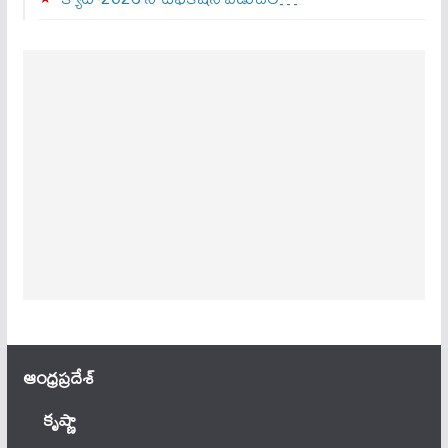
ఆంధ్ర‌ప్ర‌దేశ్
కృష్ణా