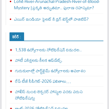
Lohit-River-Arunachal-Pradesh-River-of-Blood-
Mystery | ప్రకృతి అద్భుతమా.. పురాణ రహస్యమా?
ఎయిర్‌ ఇండియా పైలట్‌ కి డ్రగ్‌ టెస్ట్‌లో పాజిటివ్‌?
కెరీర్ :
1,538 ఉద్యోగాలకు నోటిఫికేషన్ విడుదల..
పోటీ పరీక్షలకు కీలక అప్‌డేట్స్.
గురుకులాల్లో పార్ట్‌టైమ్ ఉద్యోగాలకు అవకాశం
రేపే టీజీ సీపీగెట్‌-2026 ఫలితాలు…
పోలీస్ నుంచి లెక్చరర్ పోస్టుల వరకు వరుస
నోటిఫికేషన్లు
క్యాట్-2026 నోటిఫికేషన్ విడుదల…