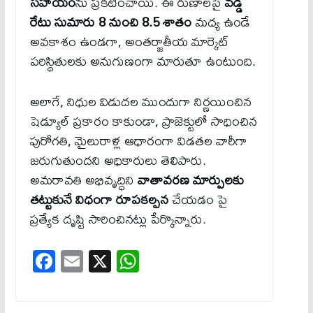
సహాయం
ను ప్రకటించాయి. ఈ రుణాలపై
వడ్డీ
రేటు సుమారు 8 నుంచి 8.5 శాతం
మధ్య ఉండే
అవకాశం ఉండగా, అంతర్జాతీయ మార్కెట్
పరిస్థితులకు అనుగుణంగా మారుతూ ఉంటుంది.
అలాగే, నిధుల విడుదల ముందుగా నిర్ణయించిన
షెడ్యూల్ ప్రకారం కాకుండా, ప్రాజెక్టులో సాధించిన
పురోగతి, మైలురాళ్ల ఆధారంగా విడతల వారీగా
జరుగుతుందని అధికారులు తెలిపారు.
అమరావతి అభివృద్ధిని
వాతావరణ మార్పులకు
తట్టుకునే విధంగా రూపకల్పన
చేయడం పై
ప్రత్యేక దృష్టి సారించినట్లు పేర్కొన్నారు.
Fa
E
X
W
ce
m
ha
bo
ail
ts