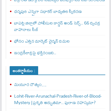
ధర్మపురి ఎస్సైగా సధాకర్ బాధ్యతల స్వీకరణ
బాపట్ల జిల్లాలో పోలీసుల కార్డన్‌ అండ్‌ సెర్చ్‌.. 66 ద్విచక్ర
వాహనాలు సీజ్‌
భోనం ఎత్తిన మార్కెట్ చైర్మన్ విమల
ఇంద్రకీలాద్రిపై భక్తిరంజని..
అంతర్జాతీయం :
మయూర దౌత్యం…
Lohit-River-Arunachal-Pradesh-River-of-Blood-
Mystery | ప్రకృతి అద్భుతమా.. పురాణ రహస్యమా?