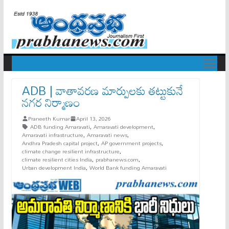
ADB | వాతావరణ మార్పులకు తట్టుకునే
నగర నిర్మాణం
Praneeth Kumar
April 13, 2026
ADB funding Amaravati
,
Amaravati development
,
Amaravati infrastructure
,
Amaravati news
,
Andhra Pradesh capital project
,
AP government projects
,
climate change resilient infrastructure
,
climate resilient cities India
,
prabhanews.com
,
Urban development India
,
World Bank funding Amaravati