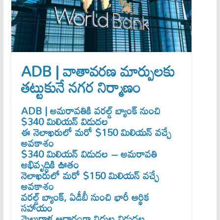
ADB | వాతావరణ మార్పులకు
తట్టుకునే నగర నిర్మాణం
ADB | అమరావతికి వరల్డ్ బ్యాంక్ నుంచి
$340 మిలియన్ విడుదల
ఈ నెలాఖరులో మరో $150 మిలియన్ వచ్చే
అవకాశం
$340 మిలియన్ విడుదల – అమరావతి
అభివృద్ధికి ఊతం
నెలాఖరులో మరో $150 మిలియన్ వచ్చే
అవకాశం
వరల్డ్ బ్యాంక్, ఏడీబీ నుంచి భారీ ఆర్థిక
సహాయం
మైలురాళ్ల ఆధారంగా నిధుల విడుదల