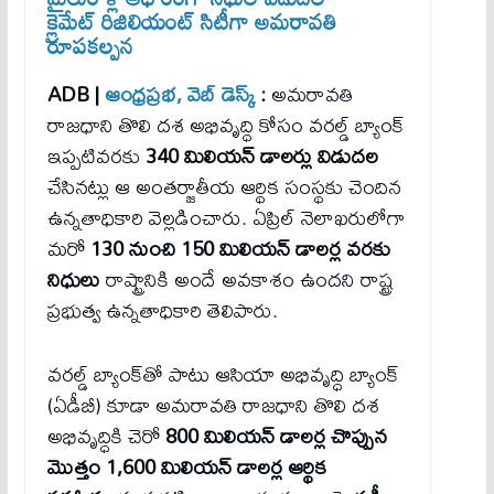
క్లైమేట్ రిజిలియంట్ సిటీగా అమరావతి
రూపకల్పన
ADB |
ఆంధ్రప్రభ,
వెబ్ డెస్క్
:
అమరావతి
రాజధాని తొలి దశ అభివృద్ధి కోసం వరల్డ్ బ్యాంక్
ఇప్పటివరకు
340 మిలియన్ డాలర్లు విడుదల
చేసినట్లు ఆ అంతర్జాతీయ ఆర్థిక సంస్థకు చెందిన
ఉన్నతాధికారి వెల్లడించారు. ఏప్రిల్ నెలాఖరులోగా
మరో
130 నుంచి 150 మిలియన్ డాలర్ల వరకు
నిధులు
రాష్ట్రానికి అందే అవకాశం ఉందని రాష్ట్ర
ప్రభుత్వ ఉన్నతాధికారి తెలిపారు.
వరల్డ్ బ్యాంక్‌తో పాటు ఆసియా అభివృద్ధి బ్యాంక్
(ఏడీబీ) కూడా అమరావతి రాజధాని తొలి దశ
అభివృద్ధికి చెరో
800 మిలియన్ డాలర్ల చొప్పున
మొత్తం 1,600 మిలియన్ డాలర్ల ఆర్థిక