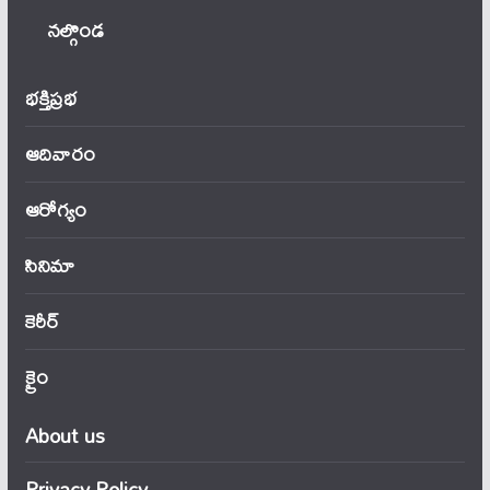
నల్గొండ
భక్తిప్రభ
ఆదివారం
ఆరోగ్యం
సినిమా
కెరీర్
క్రైం
About us
Privacy Policy