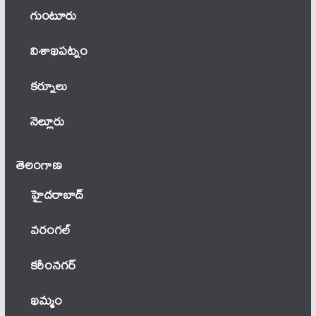
గుంటూరు
విశాఖపట్నం
కర్నూలు
నెల్లూరు
తెలంగాణ‌
హైదరాబాద్
వ‌రంగ‌ల్
కరీంనగర్
ఖ‌మ్మం