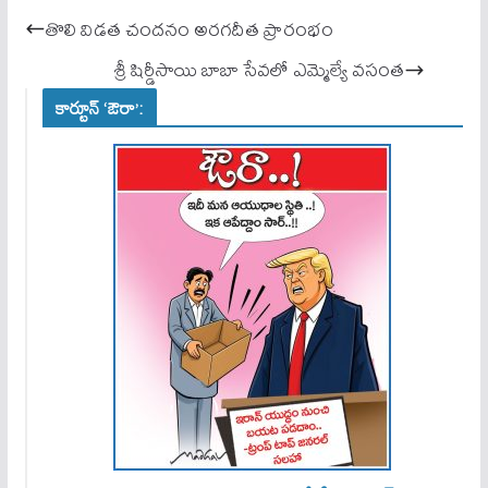
ok
A
తొలి విడత చందనం అరగదీత ప్రారంభం
pp
శ్రీ షిర్డీసాయి బాబా సేవలో ఎమ్మెల్యే వసంత
కార్టూన్ ‘ఔరా’: