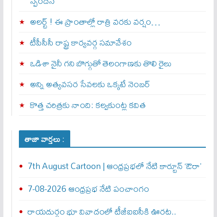
స్పందన
అల‌ర్ట్ ! ఈ ప్రాంతాల్లో రాత్రి వరకు వర్షం…
టీపీసీసీ రాష్ట్ర కార్యవర్గ సమావేశం
ఒడిశా నైనీ గని బొగ్గుతో తెలంగాణకు తొలి రైలు
అన్ని అత్యవసర సేవలకు ఒక్క‌టే నెంబ‌ర్‌
కొత్త చరిత్రకు నాంది: క‌ల్వ‌కుంట్ల కవిత
తాజా వార్తలు :
7th August Cartoon | ఆంధ్రప్రభలో నేటి కార్టూన్ ‘ఔరా’
7-08-2026 ఆంధ్రప్రభ నేటి పంచాంగం
రాయదుర్గం భూ వివాదంలో టీజీఐఐసీకి ఊరట..