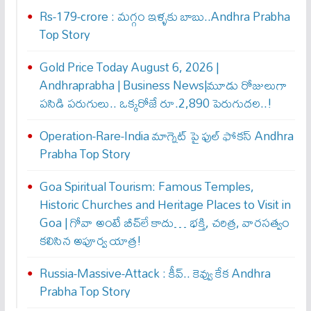
Rs-179-crore : మ‌గ్గం ఇళ్ళ‌కు బాబు..Andhra Prabha
Top Story
Gold Price Today August 6, 2026 |
Andhraprabha | Business News|మూడు రోజులుగా
పసిడి పరుగులు.. ఒక్కరోజే రూ.2,890 పెరుగుద‌ల‌..!
Operation-Rare-India మాగ్నెట్ పై ఫుల్ ఫోక‌స్ Andhra
Prabha Top Story
Goa Spiritual Tourism: Famous Temples,
Historic Churches and Heritage Places to Visit in
Goa | గోవా అంటే బీచ్‌లే కాదు… భక్తి, చరిత్ర, వారసత్వం
కలిసిన అపూర్వ యాత్ర!
Russia-Massive-Attack : కీవ్‌.. కెవ్వు కేక‌ Andhra
Prabha Top Story