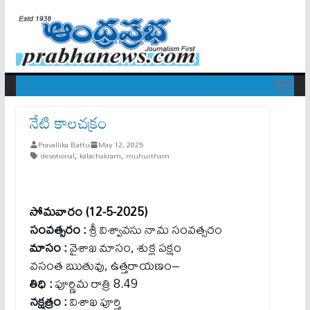
నేటి కాలచక్రం
Pravallika Battu
May 12, 2025
devotional
,
kalachakram
,
muhurtham
సోమవారం (12-5-2025)
సంవత్సరం :
శ్రీ విశ్వావసు నామ సంవత్సరం
మాసం :
వైశాఖ మాసం, శుక్ల పక్షం
వసంత ఋతువు, ఉత్తరాయణం–
తిధి :
పూర్ణిమ రాత్రి 8.49
నక్షత్రం :
విశాఖ పూర్తి