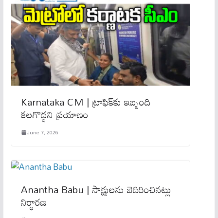
Karnataka CM | ట్రాఫిక్‌కు ఇబ్బంది
కలగొద్దని ప్రయాణం
June 7, 2026
Anantha Babu | సాక్షులను బెదిరించినట్లు
నిర్ధారణ