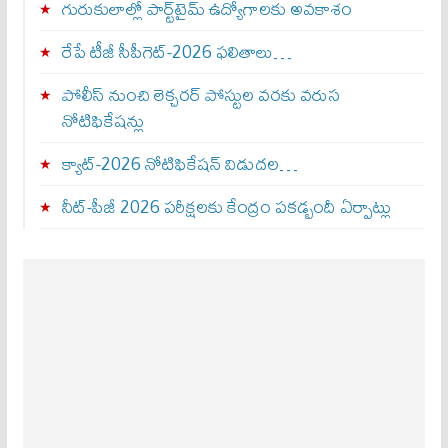
గురుకులాల్లో పార్ట్‌టైమ్ ఉద్యోగాలకు అవకాశం
రేపే టీజీ సీపీగెట్‌-2026 ఫలితాలు…
పోలీస్ నుంచి లెక్చరర్ పోస్టుల వరకు వరుస
నోటిఫికేషన్లు
క్యాట్-2026 నోటిఫికేషన్ విడుదల…
నీట్-పీజీ 2026 పరీక్షలకు కేంద్రం పకడ్బందీ ఏర్పాట్లు