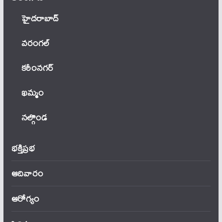
హైదరాబాద్
వ‌రంగ‌ల్
కరీంనగర్
ఖ‌మ్మం
నల్గొండ
భక్తిప్రభ
ఆదివారం
ఆరోగ్యం