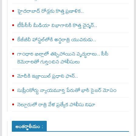
హైదరాబాద్ రోడ్లకు కొత్త ప్రణాళిక..
టీపీసీసీ మీడియా విభాగానికి కొత్త చైర్మన్..
కేజీబీవీ హాస్టల్‌లోకి అర్ధరాత్రి యువకుడు..
గాంధారి ఖిల్లాలో తప్పిపోయిన వృద్ధురాలు.. సీసీ
కెమెరాలతో గుర్తించిన పోలీసులు
మోదీకి ఇజ్రాయిల్ ప్ర‌ధాని ఫొన్..
సుప్రీంకోర్టు న్యాయమూర్తి పేరుతో భారీ సైబర్ మోసం
నెల్లూరులో రాత్రి వేళ ప్రత్యేక పోలీసు నిఘా
అంతర్జాతీయం :