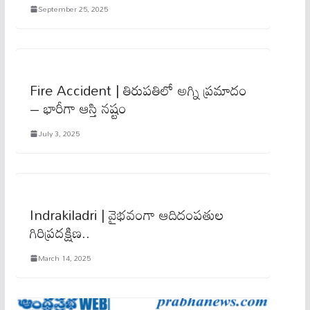
September 25, 2025
Fire Accident | తిరుప‌తిలో అగ్ని ప్ర‌మాదం
– భారీగా ఆస్తి న‌ష్టం
July 3, 2025
Indrakiladri | వైభవంగా ఆదిదంపతుల
గిరిప్రదక్షిణ..
March 14, 2025