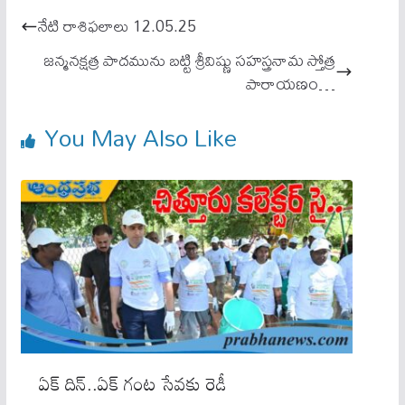
ok
A
నేటి రాశిఫలాలు 12.05.25
pp
జన్మనక్షత్ర పాదమును బట్టి శ్రీవిష్ణు సహస్త్రనామ స్తోత్ర
పారాయణం…
You May Also Like
ఏక్ దిన్..ఏక్ గంట సేవకు రెడీ