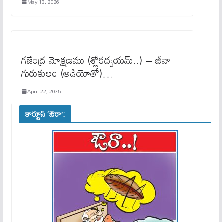
May 13, 2026
గజేంద్ర మోక్షణము (శ్లోకద్వయమ్..) – జీవా
గురుకులం (ఆడియోతో)…
April 22, 2025
కార్టూన్ ‘ఔరా’: