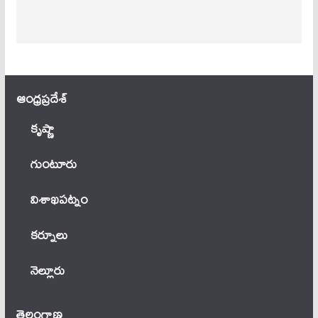
ఆంధ్ర‌ప్ర‌దేశ్
కృష్ణా
గుంటూరు
విశాఖపట్నం
కర్నూలు
నెల్లూరు
తెలంగాణ‌