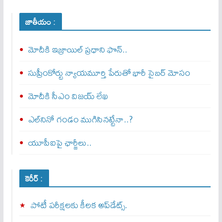
జాతీయం :
మోదీకి ఇజ్రాయిల్ ప్ర‌ధాని ఫొన్..
సుప్రీంకోర్టు న్యాయమూర్తి పేరుతో భారీ సైబర్ మోసం
మోదీకి సీఎం విజయ్ లేఖ
ఎల్‌నినో గండం ముగిసినట్టేనా..?
యూపీఐపై ఛార్జీలు..
కెరీర్ :
పోటీ పరీక్షలకు కీలక అప్‌డేట్స్.