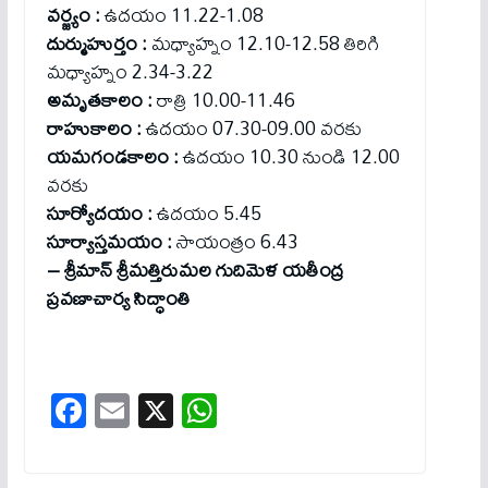
వర్జ్యం :
ఉదయం 11.22-1.08
దుర్ముహుర్తం :
మధ్యాహ్నం 12.10-12.58 తిరిగి
మధ్యాహ్నం 2.34-3.22
అమృతకాలం :
రాత్రి 10.00-11.46
రాహుకాలం :
ఉదయం 07.30-09.00 వరకు
యమగండకాలం :
ఉదయం 10.30 నుండి 12.00
వరకు
సూర్యోదయం :
ఉదయం 5.45
సూర్యాస్తమయం :
సాయంత్రం 6.43
– శ్రీమాన్‌ శ్రీమత్తిరుమల గుదిమెళ యతీంద్ర
ప్రవణాచార్య సిద్ధాంతి
Fa
E
X
W
ce
m
ha
bo
ail
ts