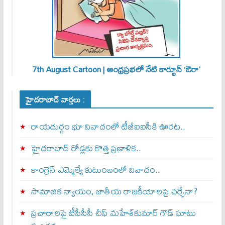
7th August Cartoon | ఆంధ్రప్రభలో నేటి కార్టూన్ ‘ఔరా’
హైదరాబాద్ వార్తలు :
రాయదుర్గం భూ వివాదంలో టీజీఐఐసీకి ఊరట..
హైదరాబాద్ రోడ్లకు కొత్త ప్రణాళిక..
కాంగ్రెస్ ఎమ్మెల్యే కుటుంబంలో వివాదం..
సామాజిక న్యాయం, జాతీయ రాజకీయాలపై చర్చేనా?
ప్రచారాలపై టీపీసీసీ చీఫ్ మహేశ్‌కుమార్ గౌడ్ ఘాటు