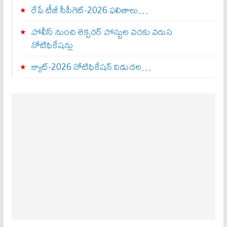
రేపే టీజీ సీపీగెట్‌-2026 ఫలితాలు…
పోలీస్ నుంచి లెక్చరర్ పోస్టుల వరకు వరుస
నోటిఫికేషన్లు
క్యాట్-2026 నోటిఫికేషన్ విడుదల…