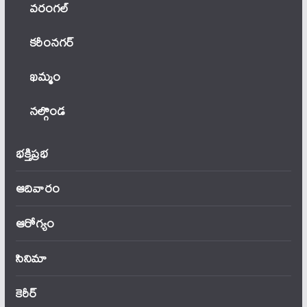
వ‌రంగ‌ల్
కరీంనగర్
ఖ‌మ్మం
నల్గొండ
భక్తిప్రభ
ఆదివారం
ఆరోగ్యం
సినిమా
కెరీర్