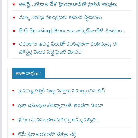
అలర్ట్‌.. బోనాల వేళ హైదరాబాద్‌లో ట్రాఫిక్‌ ఆంక్షలు
మస్కి చెరువు పరిరక్షణకు కదిలిన స్థానికులు
BIG Breaking | తెలంగాణ బాస్కెట్‌బాల్‌లో కలకలం..
రకరకాల ఆఫర్ల పేరుతో కలర్‌ఫుల్‌గా కనిపిస్తున్న ఈ
పోస్టర్ల వెనుక పెద్ద సైబర్ మోసం
తాజా వార్తలు :
మైసమ్మ తల్లికి పట్టు వస్త్రాలు సమర్పించిన విప్‌
ప్రజా సమస్యల పరిష్కారానికి అండగా ఉంటా
భక్తుల మనసు గెలుచుకున్న అమ్మ సన్నిధి..
భీమేశ్వరాలయంలో భక్తుల రద్దీ