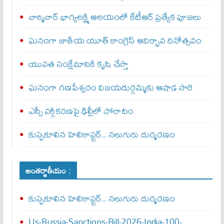
చార్మినార్‌ భాగ్యలక్ష్మి ఆలయంలో కేటీఆర్ ప్రత్యేక పూజలు
ఘనంగా జాతీయ యూత్‌ కాంగ్రెస్‌ ఆవిర్భావ దినోత్సవం
యువత సంక్షేమానికి కృషి చేస్తా
ఘనంగా గణపేశ్వరం విజయదుర్గమ్మకు ఆషాఢ సారె
ఎస్సీ వర్గీకరణపై ఢిల్లీలో పోరాటం
కుప్పకూలిన హెలికాప్టర్‌.. నలుగురు దుర్మరణం
అంతర్జాతీయం :
కుప్పకూలిన హెలికాప్టర్‌.. నలుగురు దుర్మరణం
Us-Russia-Sanctions-Bill-2026-India-100-