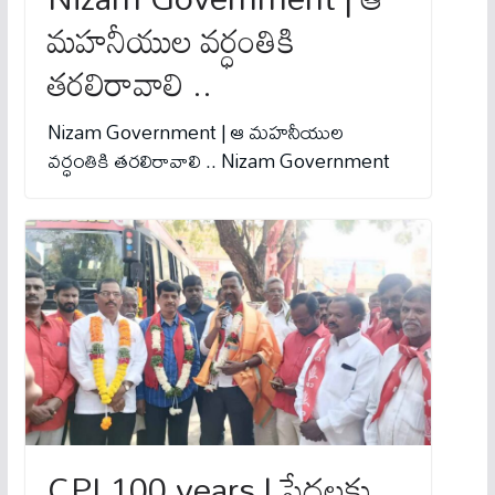
మహనీయుల వర్ధంతికి
తరలిరావాలి ..
Nizam Government | ఆ మహనీయుల
వర్ధంతికి తరలిరావాలి .. Nizam Government
CPI 100 years | పేదలకు