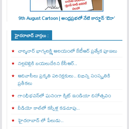
9th August Cartoon | ఆంధ్రప్రభలో నేటి కార్టూన్ ‘ఔరా’
హైదరాబాద్ వార్తలు :
చార్మినార్‌ భాగ్యలక్ష్మి ఆలయంలో కేటీఆర్ ప్రత్యేక పూజలు
నల్లబెల్లికి బయలుదేరిన కేసీఆర్‌..
ఆదివాసీలు ప్రకృతి పరిరక్షకులు.. విభిన్న సంస్కృతికి
ప్రతీకలు
గాంధీభవన్‌లో ఘనంగా క్విట్‌ ఇండియా దినోత్సవం
వీడియో కాల్‌లో కన్నీళ్ల కడచూపు..
హైదరాబాద్ లో పేలుడు..