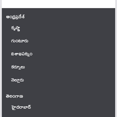
ఆంధ్ర‌ప్ర‌దేశ్
కృష్ణా
గుంటూరు
విశాఖపట్నం
కర్నూలు
నెల్లూరు
తెలంగాణ‌
హైదరాబాద్