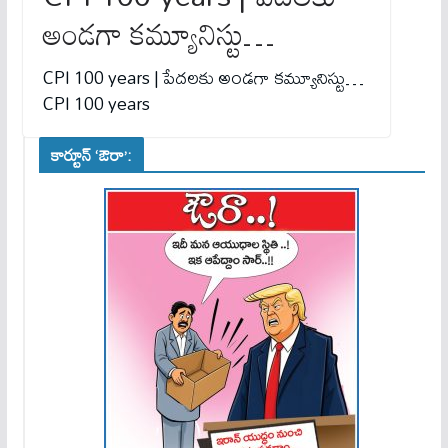
అండగా కమ్యూనిస్టు…
CPI 100 years | పేదలకు అండగా కమ్యూనిస్టు…
CPI 100 years
కార్టూన్ ‘ఔరా’: