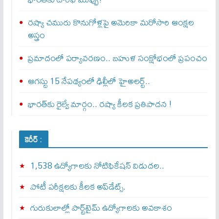
రష్యా చమురు కొనుగోళ్లపై అమెరికా మరోసారి ఆంక్షల
అస్త్రం
ప్రమాదంలో పర్యావరణం.. బహుళ సంక్షోభంలో ప్రపంచం
ఆగస్టు 15 నేపథ్యంలో ఢిల్లీలో హైఅలర్ట్..
భారత్‌కు రైల్వే మార్గం.. రష్యా కీలక ప్రతిపాదన !
కెరీర్ :
1,538 ఉద్యోగాలకు నోటిఫికేషన్ విడుదల..
పోటీ పరీక్షలకు కీలక అప్‌డేట్స్.
గురుకులాల్లో పార్ట్‌టైమ్ ఉద్యోగాలకు అవకాశం