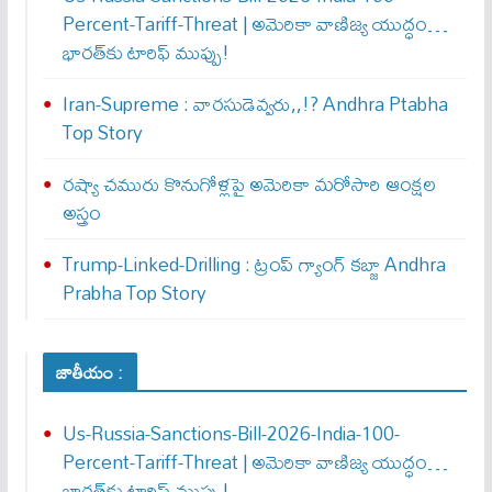
Percent-Tariff-Threat | అమెరికా వాణిజ్య యుద్ధం…
భారత్‌కు టారిఫ్ ముప్పు!
Iran-Supreme : వార‌సుడెవ్వ‌రు,,!? Andhra Ptabha
Top Story
రష్యా చమురు కొనుగోళ్లపై అమెరికా మరోసారి ఆంక్షల
అస్త్రం
Trump-Linked-Drilling : ట్రంప్ గ్యాంగ్ క‌బ్జా Andhra
Prabha Top Story
జాతీయం :
Us-Russia-Sanctions-Bill-2026-India-100-
Percent-Tariff-Threat | అమెరికా వాణిజ్య యుద్ధం…
భారత్‌కు టారిఫ్ ముప్పు!