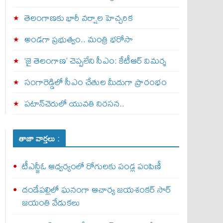
తెలంగాణకు భారీ వర్షాల హెచ్చరిక
అండగా ప్రభుత్వం.. మంత్రి భరోసా
‘జై తెలంగాణ’ చెప్పలేని సీఎం: కేటీఆర్ విమర్శ
సంగారెడ్డిలో సీఎం చేతుల మీదుగా ప్రారంభం
పటాన్‌చెరులో యువతి నిరసన..
తాజా వార్తలు :
టీఎన్జీఓ ఆధ్వర్యంలో రోగులకు పండ్ల పంపిణీ
దండేపల్లిలో ఘనంగా ఆచార్య జయశంకర్ సార్
జయంతి వేడుకలు