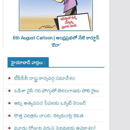
6th August Cartoon | ఆంధ్రప్రభలో నేటి కార్టూన్
‘ఔరా’
హైదరాబాద్ వార్తలు :
టీపీసీసీ రాష్ట్ర కార్యవర్గ సమావేశం
ఒడిశా నైనీ గని బొగ్గుతో తెలంగాణకు తొలి రైలు
అన్ని అత్యవసర సేవలకు ఒక్క‌టే నెంబ‌ర్‌
కొత్త చరిత్రకు నాంది: క‌ల్వ‌కుంట్ల కవిత
మూడు రోజుల వరుస సెలవులకు అవకాశం!