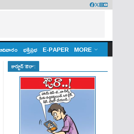
ఆదివారం
భక్తిప్రభ
E-PAPER
MORE
కార్టూన్ ‘ఔరా’: