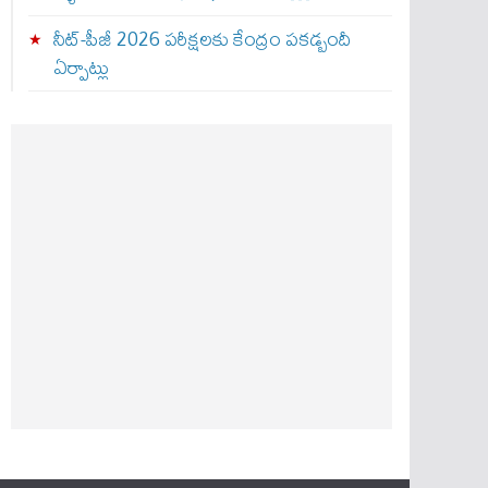
నీట్-పీజీ 2026 పరీక్షలకు కేంద్రం పకడ్బందీ
ఏర్పాట్లు