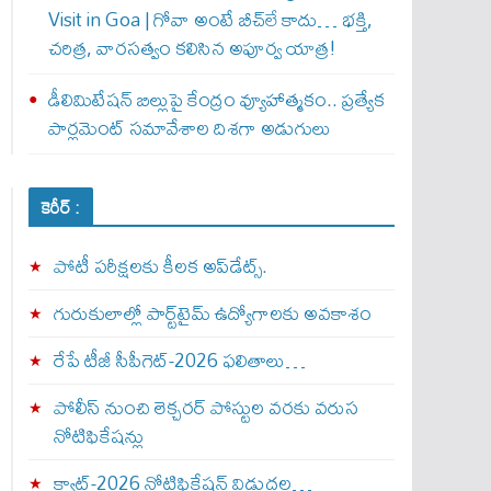
Visit in Goa | గోవా అంటే బీచ్‌లే కాదు… భక్తి,
చరిత్ర, వారసత్వం కలిసిన అపూర్వ యాత్ర!
డీలిమిటేషన్ బిల్లుపై కేంద్రం వ్యూహాత్మకం.. ప్రత్యేక
పార్లమెంట్ సమావేశాల దిశగా అడుగులు
కెరీర్ :
పోటీ పరీక్షలకు కీలక అప్‌డేట్స్.
గురుకులాల్లో పార్ట్‌టైమ్ ఉద్యోగాలకు అవకాశం
రేపే టీజీ సీపీగెట్‌-2026 ఫలితాలు…
పోలీస్ నుంచి లెక్చరర్ పోస్టుల వరకు వరుస
నోటిఫికేషన్లు
క్యాట్-2026 నోటిఫికేషన్ విడుదల…