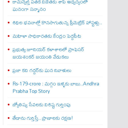
కామన్వెల్త్ పతక విజేతకు శాప్ ఆధ్వర్యంలో
ఘనంగా సన్మానం
శిథిల భవనాల్లో కొనసాగుతున్న ప్రీమెట్రిక్ హాస్టళ్లు..
మహిళా సాధికారతకు కేంద్రం పెద్దపీట
ప్రభుత్వ జూనియర్ కళాశాలలో ప్రొఫెసర్
జయశంకర్ జయంతి వేడుకలు
ప్రజా కవి గద్దర్‌కు ఘన నివాళులు
Rs-179-crore : మ‌గ్గం ఇళ్ళ‌కు బాబు..Andhra
Prabha Top Story
జ్యోతిష్య సేవలకు విశిష్ట గుర్తింపు
తేడాను గుర్తిస్తే.. ప్రాణాలకు రక్షణ!