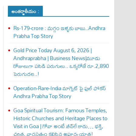
అంతర్జాతీయం :
Rs-179-crore : మ‌గ్గం ఇళ్ళ‌కు బాబు..Andhra
Prabha Top Story
Gold Price Today August 6, 2026 |
Andhraprabha | Business News|మూడు
రోజులుగా పసిడి పరుగులు.. ఒక్కరోజే రూ.2,890
పెరుగుద‌ల‌..!
Operation-Rare-India మాగ్నెట్ పై ఫుల్ ఫోక‌స్
Andhra Prabha Top Story
Goa Spiritual Tourism: Famous Temples,
Historic Churches and Heritage Places to
Visit in Goa | గోవా అంటే బీచ్‌లే కాదు… భక్తి,
చరిత్ర, వారసత్వం కలిసిన అపూర్వ యాత్ర!