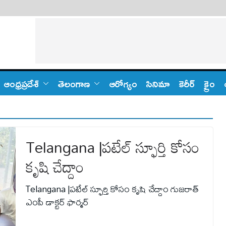
ఆంధ్ర‌ప్ర‌దేశ్
తెలంగాణ‌
ఆరోగ్యం
సినిమా
కెరీర్
క్రైం
Telangana |పటేల్ స్ఫూర్తి కోసం
కృషి చేద్దాం
Telangana |పటేల్ స్ఫూర్తి కోసం కృషి చేద్దాం గుజరాత్
ఎంపీ డాక్టర్ ఫార్మర్