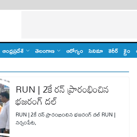
ఆంధ్ర‌ప్ర‌దేశ్
తెలంగాణ‌
ఆరోగ్యం
సినిమా
కెరీర్
క్రైం
RUN | 2కే రన్ ప్రారంభించిన
భజరంగ్ దల్
RUN | 2కే రన్ ప్రారంభించిన భజరంగ్ దల్ RUN |
నర్సంపేట,