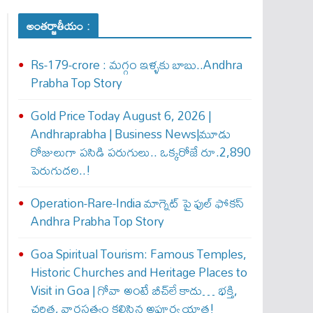
అంతర్జాతీయం :
Rs-179-crore : మ‌గ్గం ఇళ్ళ‌కు బాబు..Andhra
Prabha Top Story
Gold Price Today August 6, 2026 |
Andhraprabha | Business News|మూడు
రోజులుగా పసిడి పరుగులు.. ఒక్కరోజే రూ.2,890
పెరుగుద‌ల‌..!
Operation-Rare-India మాగ్నెట్ పై ఫుల్ ఫోక‌స్
Andhra Prabha Top Story
Goa Spiritual Tourism: Famous Temples,
Historic Churches and Heritage Places to
Visit in Goa | గోవా అంటే బీచ్‌లే కాదు… భక్తి,
చరిత్ర, వారసత్వం కలిసిన అపూర్వ యాత్ర!