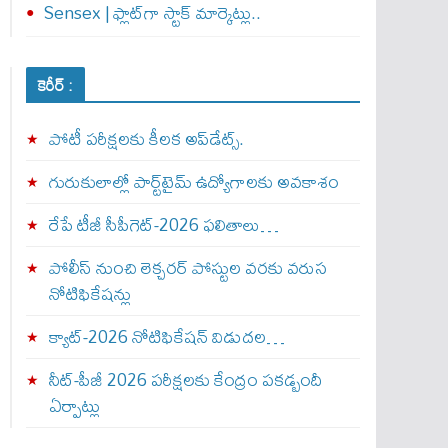
Sensex | ఫ్లాట్‌గా స్టాక్ మార్కెట్లు..
కెరీర్ :
పోటీ పరీక్షలకు కీలక అప్‌డేట్స్.
గురుకులాల్లో పార్ట్‌టైమ్ ఉద్యోగాలకు అవకాశం
రేపే టీజీ సీపీగెట్‌-2026 ఫలితాలు…
పోలీస్ నుంచి లెక్చరర్ పోస్టుల వరకు వరుస
నోటిఫికేషన్లు
క్యాట్-2026 నోటిఫికేషన్ విడుదల…
నీట్-పీజీ 2026 పరీక్షలకు కేంద్రం పకడ్బందీ
ఏర్పాట్లు