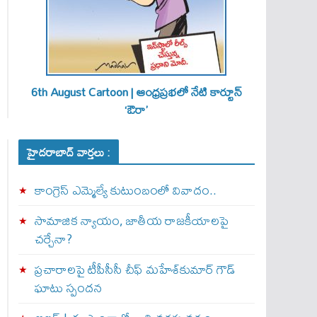
6th August Cartoon | ఆంధ్రప్రభలో నేటి కార్టూన్
‘ఔరా’
హైదరాబాద్ వార్తలు :
కాంగ్రెస్ ఎమ్మెల్యే కుటుంబంలో వివాదం..
సామాజిక న్యాయం, జాతీయ రాజకీయాలపై
చర్చేనా?
ప్రచారాలపై టీపీసీసీ చీఫ్ మహేశ్‌కుమార్ గౌడ్
ఘాటు స్పందన