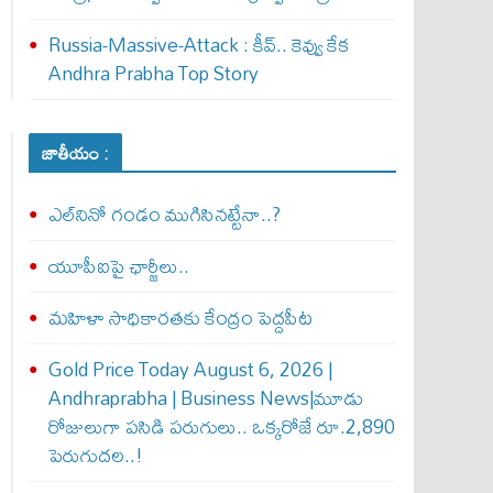
Russia-Massive-Attack : కీవ్‌.. కెవ్వు కేక‌
Andhra Prabha Top Story
జాతీయం :
ఎల్‌నినో గండం ముగిసినట్టేనా..?
యూపీఐపై ఛార్జీలు..
మహిళా సాధికారతకు కేంద్రం పెద్దపీట
Gold Price Today August 6, 2026 |
Andhraprabha | Business News|మూడు
రోజులుగా పసిడి పరుగులు.. ఒక్కరోజే రూ.2,890
పెరుగుద‌ల‌..!