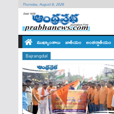
Thursday, August 6, 2026
ముఖ్యాంశాలు
జాతీయం
అంతర్జాతీయం
Bajrangdal