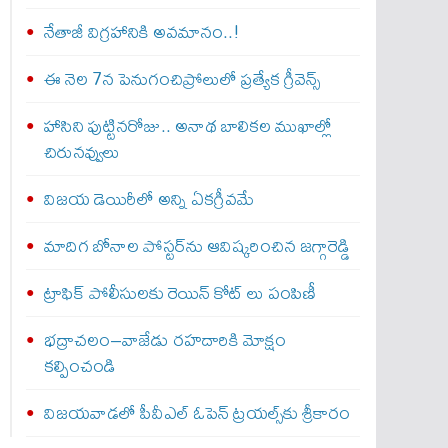
నేతాజీ విగ్రహానికి అవమానం..!
ఈ నెల 7న పెనుగంచిప్రోలులో ప్రత్యేక గ్రీవెన్స్
హాసిని పుట్టినరోజు.. అనాథ బాలికల ముఖాల్లో
చిరునవ్వులు
విజయ డెయిరీలో అన్ని ఏకగ్రీవమే
మాదిగ బోనాల పోస్టర్‌ను ఆవిష్కరించిన జగ్గారెడ్డి
ట్రాఫిక్ పోలీసులకు రెయిన్ కోట్ లు పంపిణీ
భద్రాచలం–వాజేడు రహదారికి మోక్షం
కల్పించండి
విజయవాడలో పీవీఎల్ ఓపెన్ ట్రయల్స్‌కు శ్రీకారం