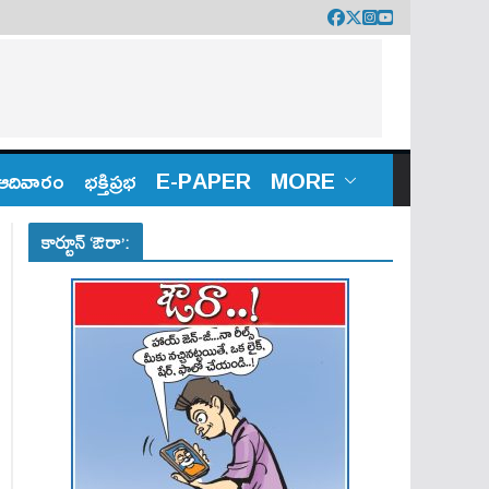
ఆదివారం
భక్తిప్రభ
E-PAPER
MORE
కార్టూన్ ‘ఔరా’: