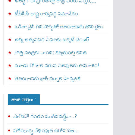
అల‌ర్ట్ ! ఈ ప్రాంతాల్లో రాత్రి వరకు వర్షం…
టీపీసీసీ రాష్ట్ర కార్యవర్గ సమావేశం
ఒడిశా నైనీ గని బొగ్గుతో తెలంగాణకు తొలి రైలు
అన్ని అత్యవసర సేవలకు ఒక్క‌టే నెంబ‌ర్‌
కొత్త చరిత్రకు నాంది: క‌ల్వ‌కుంట్ల కవిత
మూడు రోజుల వరుస సెలవులకు అవకాశం!
తెలంగాణకు భారీ వర్షాల హెచ్చరిక
తాజా వార్తలు :
ఎల్‌నినో గండం ముగిసినట్టేనా..?
హోంగార్డు వేధింపుల ఆరోపణలు..