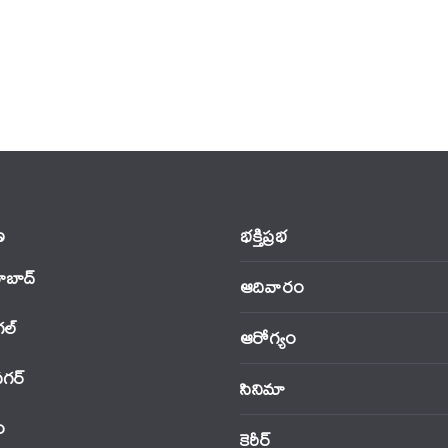
‌
భక్తిప్రభ
ాబాద్
ఆదివారం
‌ల్
ఆరోగ్యం
నగర్
సినిమా
ం
కెరీర్