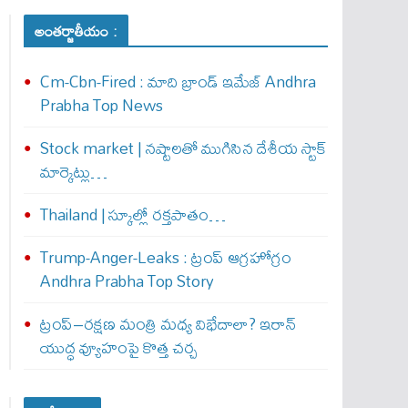
అంతర్జాతీయం :
Cm-Cbn-Fired : మాది బ్రాండ్ ఇమేజ్ Andhra
Prabha Top News
Stock market | నష్టాలతో ముగిసిన దేశీయ స్టాక్
మార్కెట్లు…
Thailand | స్కూల్లో రక్తపాతం…
Trump-Anger-Leaks : ట్రంప్ ఆగ్ర‌హోగ్రం
Andhra Prabha Top Story
ట్రంప్–రక్షణ మంత్రి మధ్య విభేదాలా? ఇరాన్
యుద్ధ వ్యూహంపై కొత్త చర్చ