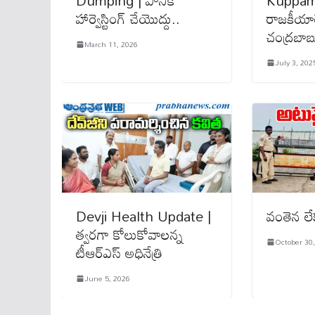
Dumping | పానిక్
Kuppam |
హార్వెస్టింగ్ చేయొద్దు..
రాజ‌కీయా
చంద్రబాబ
March 11, 2026
July 3, 202
Devji Health Update |
వంతెన ల
త్వరగా కోలుకోవాలన్న
October 30
టీఆర్ఎస్ అధినేత్రి
June 5, 2026