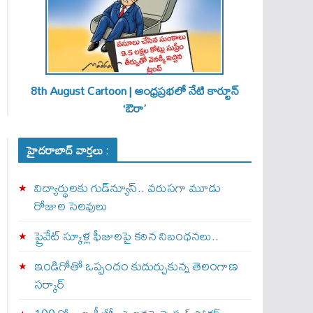
8th August Cartoon | ఆంధ్రప్రభలో నేటి కార్టూన్
‘ఔరా’
హైదరాబాద్ వార్తలు :
విద్యార్థులకు గుడ్‌న్యూస్.. వరుసగా మూడు
రోజుల సెలవులు
ప్రైవేట్ స్కూళ్ల ఫీజులపై కఠిన నిబంధనలు..
ఇండిగోతో ఒప్పందం కుదుర్చుకున్న తెలంగాణ
స‌ర్కార్