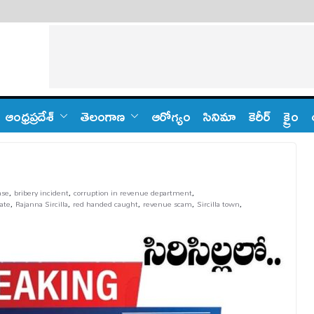
ఆంధ్ర‌ప్ర‌దేశ్
తెలంగాణ‌
ఆరోగ్యం
సినిమా
కెరీర్
క్రైం
ase
,
bribery incident
,
corruption in revenue department
,
ate
,
Rajanna Sircilla
,
red handed caught
,
revenue scam
,
Sircilla town
,