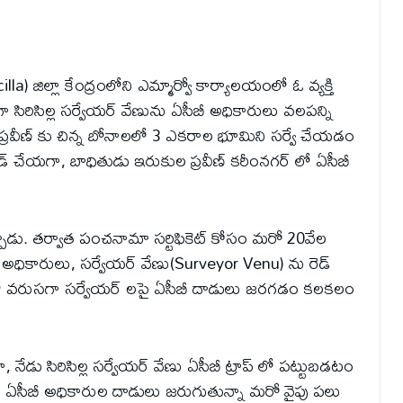
illa) జిల్లా కేంద్రంలోని ఎమ్మార్వో కార్యాలయంలో ఓ వ్యక్తి
ిసిల్ల సర్వేయర్ వేణును ఏసీబీ అధికారులు వలపన్ని
కుల ప్రవీణ్ కు చిన్న బోనాలలో 3 ఎకరాల భూమిని సర్వే చేయడం
 చేయగా, బాధితుడు ఇరుకుల ప్రవీణ్ కరీంనగర్ లో ఏసీబీ
డు. తర్వాత పంచనామా సర్టిఫికెట్ కోసం మరో 20వేల
అధికారులు, సర్వేయర్ వేణు(Surveyor Venu) ను రెడ్
ూ శాఖలో వరుసగా సర్వేయర్ లపై ఏసీబీ దాడులు జరగడం కలకలం
, నేడు సిరిసిల్ల సర్వేయర్ వేణు ఏసీబీ ట్రాప్ లో పట్టుబ‌డటం
ాలో ఏసీబీ అధికారుల దాడులు జరుగుతున్నా మరో వైపు పలు