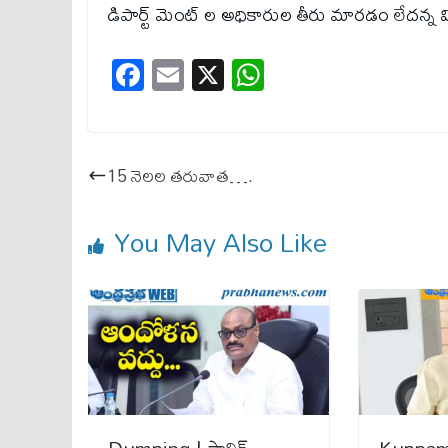
డిపార్ట్ మెంట్ ల అధికారుల తీరు మారడం లేదన్న వ
Fa
E
X
W
ce
m
ha
bo
ail
ts
ok
A
15 నెల‌ల త‌రువాత‌….
pp
You May Also Like