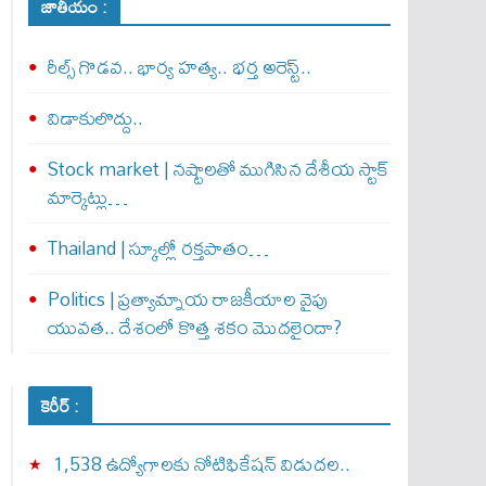
జాతీయం :
రీల్స్ గొడవ.. భార్య హత్య.. భర్త అరెస్ట్..
విడాకులొద్దు..
Stock market | నష్టాలతో ముగిసిన దేశీయ స్టాక్
మార్కెట్లు…
Thailand | స్కూల్లో రక్తపాతం…
Politics | ప్రత్యామ్నాయ రాజకీయాల వైపు
యువత.. దేశంలో కొత్త శకం మొదలైందా?
కెరీర్ :
1,538 ఉద్యోగాలకు నోటిఫికేషన్ విడుదల..