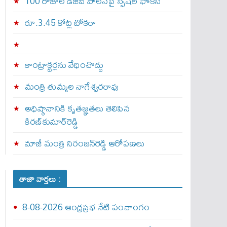
100 రోజుల డీజీపీ పాలనపై స్పెషల్ ఫోకస్
రూ.3.45 కోట్ల టోకరా
కాంట్రాక్టర్లను వేధించొద్దు
మంత్రి తుమ్మల నాగేశ్వరరావు
అధిష్ఠానానికి కృతజ్ఞతలు తెలిపిన
కిరణ్‌కుమార్‌రెడ్డి
మాజీ మంత్రి నిరంజన్‌రెడ్డి ఆరోపణలు
తాజా వార్తలు :
8-08-2026 ఆంధ్రప్రభ నేటి పంచాంగం