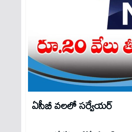
ఏసీబీ వలలో సర్వేయర్