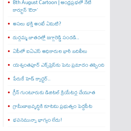
8th August Cartoon | ఆంధ్రప్రభలో నేటి
కార్టూన్ ‘ఔరా’
అసలు భక్తి అంటే ఏమిటి?
దుర్గమ్మ జాతరల్లో జగ్గారెడ్డి సందడి..
ఏపీలో ఐఏఎస్ అధికారుల భారీ బదిలీలు
యశ్వంతపూర్ ఎక్స్‌ప్రెస్‌కు పెను ప్రమాదం తప్పింది
పేరుకే హెడ్ క్వార్టర్..
గ్రీన్ గుంటూరుకు డిజిటల్ క్రియేటర్ల చేయూత
గ్రామీణాభివృద్ధికి కూటమి ప్రభుత్వం పెద్దపీట
భవనమున్నా భాగ్యం లేదు!