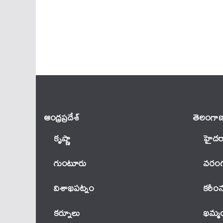
ఆంధ్ర‌ప్ర‌దేశ్
తెలంగాణ
కృష్ణా
హైదర
గుంటూరు
వ‌రంగ
విశాఖపట్నం
కరీం
కర్నూలు
ఖ‌మ్మ