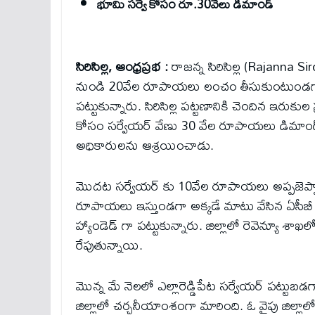
భూమి సర్వే కోసం రూ.30వేలు డిమాండ్
సిరిసిల్ల, ఆంధ్రప్రభ :
రాజన్న సిరిసిల్ల (Rajanna Sirc
నుండి 20వేల రూపాయలు లంచం తీసుకుంటుండగా సిర
పట్టుకున్నారు. సిరిసిల్ల పట్టణానికి చెందిన ఇరు
కోసం సర్వేయర్ వేణు 30 వేల రూపాయలు డిమాండ్
అధికారులను ఆశ్రయించాడు.
మొదట సర్వేయర్ కు 10వేల రూపాయలు అప్పజెప్పా
రూపాయలు ఇస్తుండగా అక్కడే మాటు వేసిన ఏసీబీ 
హ్యాండెడ్ గా పట్టుకున్నారు. జిల్లాలో రెవెన్య
రేపుతున్నాయి.
మొన్న మే నెలలో ఎల్లారెడ్డిపేట సర్వేయర్ పట్టుబడగా
జిల్లాలో చర్చనీయాంశంగా మారింది. ఓ వైపు జిల్ల