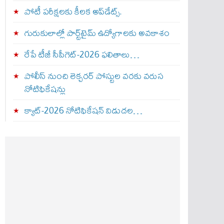
పోటీ పరీక్షలకు కీలక అప్‌డేట్స్.
గురుకులాల్లో పార్ట్‌టైమ్ ఉద్యోగాలకు అవకాశం
రేపే టీజీ సీపీగెట్‌-2026 ఫలితాలు…
పోలీస్ నుంచి లెక్చరర్ పోస్టుల వరకు వరుస
నోటిఫికేషన్లు
క్యాట్-2026 నోటిఫికేషన్ విడుదల…