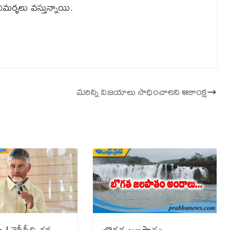
ిమర్శలు వస్తున్నాయి.
మ‌రిన్ని విజ‌యాలు సాధించాల‌ని ఆకాంక్ష‌