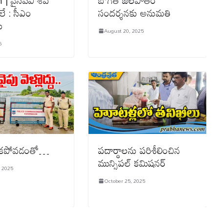
 వైసీపీవి శ‌వ
బొగత జలపాతం
లే : సీఎం
సందర్శనకు అనుమతి
ు
August 20, 2025
5
ేక‌పోవ‌డంతో…
ప‌దార్థాల‌ను ప‌రిశీలించిన
మున్సిపల్ కమిషనర్
, 2025
October 25, 2025