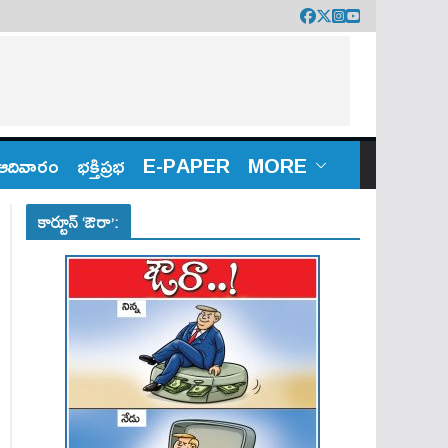
ఆదివారం
భక్తిప్రభ
E-PAPER
MORE
కార్టూన్ ‘ఔరా’: