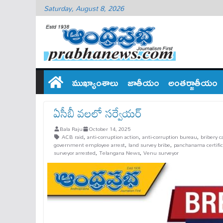
Saturday, August 8, 2026
ముఖ్యాంశాలు
జాతీయం
అంతర్జాతీయం
ఏసీబీ వలలో సర్వేయర్
Bala Raju
October 14, 2025
ACB raid
,
anti-corruption action
,
anti-corruption bureau
,
bribery c
government employee arrest
,
land survey bribe
,
panchanama certific
surveyor arrested
,
Telangana News
,
Venu surveyor