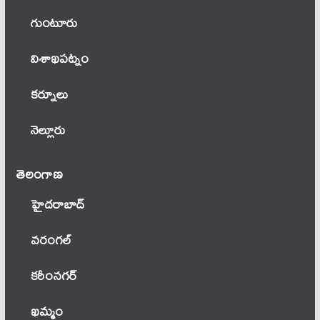
గుంటూరు
విశాఖపట్నం
కర్నూలు
నెల్లూరు
తెలంగాణ‌
హైదరాబాద్
వ‌రంగ‌ల్
కరీంనగర్
ఖ‌మ్మం