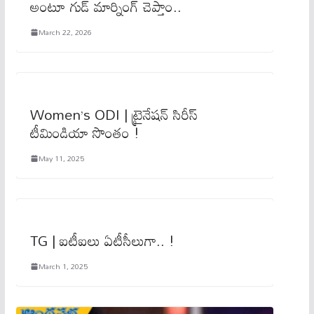
అంటూ గుడ్ మార్నింగ్ చెప్తాం..
March 22, 2026
Women’s ODI | ట్రైనేష‌న్ సిరీస్
టీమిండియా సొంతం !
May 11, 2025
TG | ఐటీఐలు ఏటీసీలుగా.. !
March 1, 2025