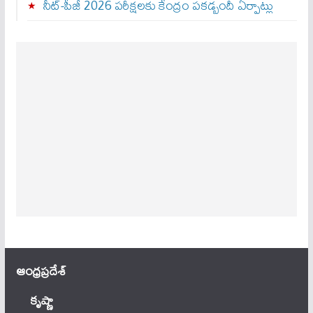
నీట్-పీజీ 2026 పరీక్షలకు కేంద్రం పకడ్బందీ ఏర్పాట్లు
ఆంధ్ర‌ప్ర‌దేశ్
కృష్ణా