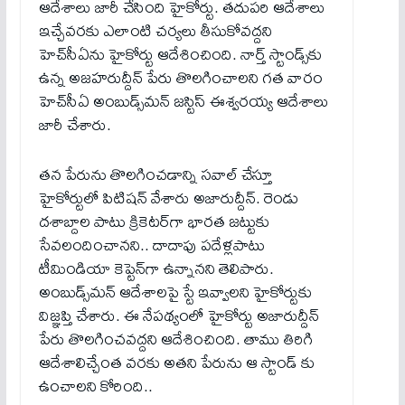
ఆదేశాలు జారీ చేసింది హైకోర్టు. తదుపరి ఆదేశాలు
ఇచ్చేవరకు ఎలాంటి చర్యలు తీసుకోవద్దని
హెచ్‌సీఏను హైకోర్టు ఆదేశించింది. నార్త్ స్టాండ్స్‌కు
ఉన్న అజహరుద్దీన్ పేరు తొలగించాలని గత వారం
హెచ్‌సీఏ అంబుడ్స్‌మన్ జస్టిస్ ఈశ్వరయ్య ఆదేశాలు
జారీ చేశారు.
తన పేరును తొలగించడాన్ని సవాల్ చేస్తూ
హైకోర్టులో పిటిషన్ వేశారు అజారుద్దీన్. రెండు
దశాబ్దాల పాటు క్రికెటర్‌గా భారత జట్టుకు
సేవలందించానని.. దాదాపు పదేళ్లపాటు
టీమిండియా కెప్టెన్‌గా ఉన్నానని తెలిపారు.
అంబుడ్స్‌మన్ ఆదేశాలపై స్టే ఇవ్వాలని హైకోర్టుకు
విజ్ఞప్తి చేశారు. ఈ నేపథ్యంలో హైకోర్టు అజారుద్దీన్
పేరు తొలగించవద్దని ఆదేశించింది. తాము తిరిగి
ఆదేశాలిచ్చేంత వ‌ర‌కు అత‌ని పేరును ఆ స్టాండ్ కు
ఉంచాల‌ని కోరింది..