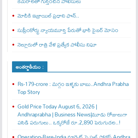
కెమెరాలతో గుర్తించిన పోలీసులు
మోదీకి ఇజ్రాయిల్ ప్ర‌ధాని ఫొన్..
సుప్రీంకోర్టు న్యాయమూర్తి పేరుతో భారీ సైబర్ మోసం
నెల్లూరులో రాత్రి వేళ ప్రత్యేక పోలీసు నిఘా
అంతర్జాతీయం :
Rs-179-crore : మ‌గ్గం ఇళ్ళ‌కు బాబు..Andhra Prabha
Top Story
Gold Price Today August 6, 2026 |
Andhraprabha | Business News|మూడు రోజులుగా
పసిడి పరుగులు.. ఒక్కరోజే రూ.2,890 పెరుగుద‌ల‌..!
Operation-Rare-India మాగ్నెట్ పై ఫుల్ ఫోక‌స్ Andhra