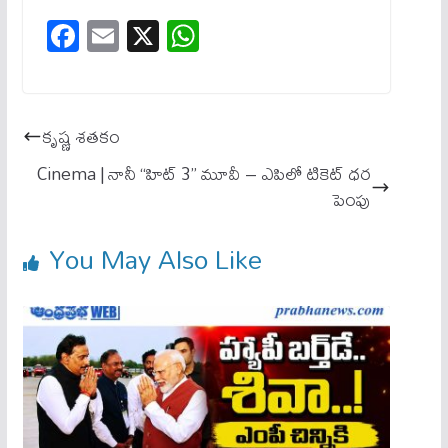
Fa
E
X
W
ce
m
ha
bo
ail
ts
ok
A
కృష్ణ శతకం
pp
Cinema | నానీ “హిట్ 3” మూవీ – ఎపిలో టికెట్ ధర
పెంపు
You May Also Like