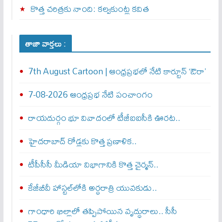
కొత్త చరిత్రకు నాంది: క‌ల్వ‌కుంట్ల కవిత
తాజా వార్తలు :
7th August Cartoon | ఆంధ్రప్రభలో నేటి కార్టూన్ ‘ఔరా’
7-08-2026 ఆంధ్రప్రభ నేటి పంచాంగం
రాయదుర్గం భూ వివాదంలో టీజీఐఐసీకి ఊరట..
హైదరాబాద్ రోడ్లకు కొత్త ప్రణాళిక..
టీపీసీసీ మీడియా విభాగానికి కొత్త చైర్మన్..
కేజీబీవీ హాస్టల్‌లోకి అర్ధరాత్రి యువకుడు..
గాంధారి ఖిల్లాలో తప్పిపోయిన వృద్ధురాలు.. సీసీ