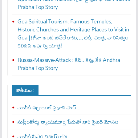
Prabha Top Story
Goa Spiritual Tourism: Famous Temples,
Historic Churches and Heritage Places to Visit in
Goa | గోవా అంటే బీచ్‌లే కాదు… భక్తి, చరిత్ర, వారసత్వం
కలిసిన అపూర్వ యాత్ర!
Russia-Massive-Attack : కీవ్‌.. కెవ్వు కేక‌ Andhra
Prabha Top Story
జాతీయం :
మోదీకి ఇజ్రాయిల్ ప్ర‌ధాని ఫొన్..
సుప్రీంకోర్టు న్యాయమూర్తి పేరుతో భారీ సైబర్ మోసం
మోదీకి సీఎం విజయ్ లేఖ