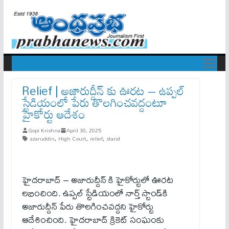
Relief | అజారుద్దీన్ కు ఊరట – ఉప్ప‌ల్
స్టేడియంలో పేరు తొల‌గించవ‌ద్దంటూ
హైకోర్టు ఆదేశం
Gopi Krishna
April 30, 2025
azaruddin
,
High Court
,
relief
,
stand
హైదరాబాద్ – అజారుద్దీన్ కి హైకోర్టులో ఊరట
లభించింది. ఉప్పల్ స్టేడియంలో నార్త్ స్టాండ్‌కి
అజారుద్దీన్ పేరు తొలగించవద్దని హైకోర్టు
ఆదేశించింది. హైదరాబాద్‌ క్రికెట్‌ సంఘంకు