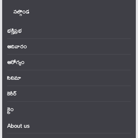
నల్గొండ
భక్తిప్రభ
ఆదివారం
ఆరోగ్యం
సినిమా
కెరీర్
క్రైం
About us