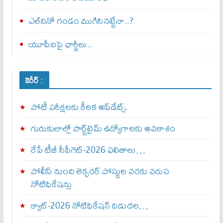
ఎల్‌నినో గండం ముగిసినట్టేనా..?
యూపీఐపై ఛార్జీలు..
కెరీర్ :
పోటీ పరీక్షలకు కీలక అప్‌డేట్స్.
గురుకులాల్లో పార్ట్‌టైమ్ ఉద్యోగాలకు అవకాశం
రేపే టీజీ సీపీగెట్‌-2026 ఫలితాలు…
పోలీస్ నుంచి లెక్చరర్ పోస్టుల వరకు వరుస
నోటిఫికేషన్లు
క్యాట్-2026 నోటిఫికేషన్ విడుదల…