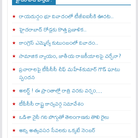
రాయదుర్గం భూ వివాదంలో టీజీఐఐసీకి ఊరట..
హైదరాబాద్ రోడ్లకు కొత్త ప్రణాళిక..
కాంగ్రెస్ ఎమ్మెల్యే కుటుంబంలో వివాదం..
సామాజిక న్యాయం, జాతీయ రాజకీయాలపై చర్చేనా?
ప్రచారాలపై టీపీసీసీ చీఫ్ మహేశ్‌కుమార్ గౌడ్ ఘాటు
స్పందన
అల‌ర్ట్ ! ఈ ప్రాంతాల్లో రాత్రి వరకు వర్షం…
టీపీసీసీ రాష్ట్ర కార్యవర్గ సమావేశం
ఒడిశా నైనీ గని బొగ్గుతో తెలంగాణకు తొలి రైలు
అన్ని అత్యవసర సేవలకు ఒక్క‌టే నెంబ‌ర్‌