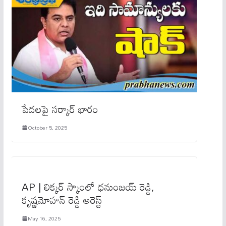
పేద‌ల‌పై స‌ర్కార్ భారం
October 5, 2025
AP | లిక్కర్ స్కాంలో ధనుంజయ్ రెడ్డి,
కృష్ణమోహన్ రెడ్డి అరెస్ట్
May 16, 2025