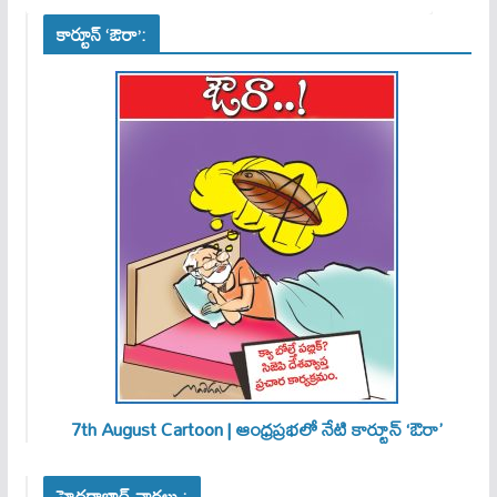
కార్టూన్ ‘ఔరా’:
7th August Cartoon | ఆంధ్రప్రభలో నేటి కార్టూన్ ‘ఔరా’
హైదరాబాద్ వార్తలు :