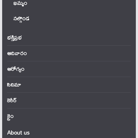
ఖ‌మ్మం
నల్గొండ
భక్తిప్రభ
ఆదివారం
ఆరోగ్యం
సినిమా
కెరీర్
క్రైం
About us