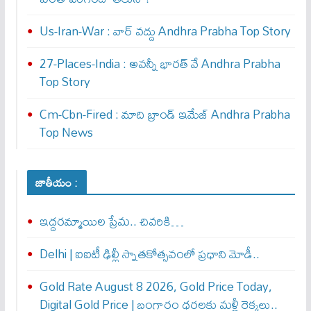
Us-Iran-War : వార్ వ‌ద్దు Andhra Prabha Top Story
27-Places-India : అవ‌న్నీ భార‌త్ వే Andhra Prabha
Top Story
Cm-Cbn-Fired : మాది బ్రాండ్ ఇమేజ్ Andhra Prabha
Top News
జాతీయం :
ఇద్దరమ్మాయిల ప్రేమ.. చివరికి…
Delhi | ఐఐటీ ఢిల్లీ స్నాతకోత్సవంలో ప్రధాని మోడీ..
Gold Rate August 8 2026, Gold Price Today,
Digital Gold Price | బంగారం ధరలకు మళ్లీ రెక్కలు..