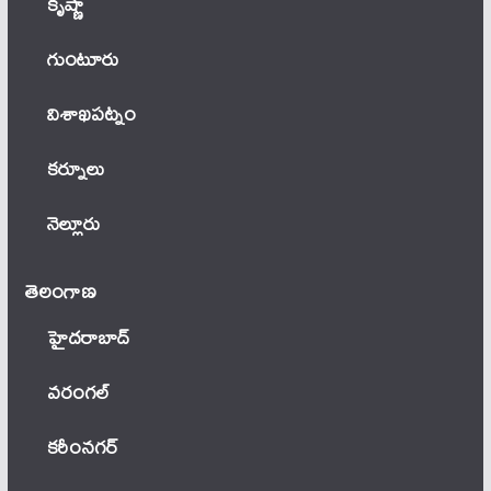
కృష్ణా
గుంటూరు
విశాఖపట్నం
కర్నూలు
నెల్లూరు
తెలంగాణ‌
హైదరాబాద్
వ‌రంగ‌ల్
కరీంనగర్