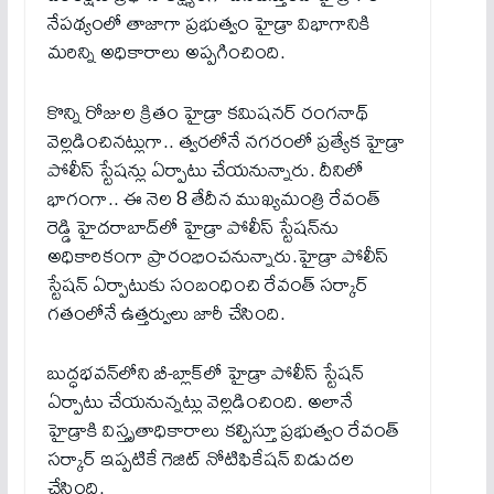
నేపథ్యంలో తాజాగా ప్రభుత్వం హైడ్రా విభాగానికి
మరిన్ని అధికారాలు అప్పగించింది.
కొన్ని రోజుల క్రితం హైడ్రా కమిషనర్ రంగనాథ్
వెల్లడించినట్లుగా.. త్వరలోనే నగరంలో ప్రత్యేక హైడ్రా
పోలీస్ స్టేషన్లు ఏర్పాటు చేయనున్నారు. దీనిలో
భాగంగా.. ఈ నెల 8 తేదీన ముఖ్యమంత్రి రేవంత్
రెడ్డి హైదరాబాద్‌లో హైడ్రా పోలీస్ స్టేషన్‌ను
అధికారికంగా ప్రారంభించనున్నారు.హైడ్రా పోలీస్
స్టేషన్ ఏర్పాటుకు సంబంధించి రేవంత్ సర్కార్
గతంలోనే ఉత్తర్వులు జారీ చేసింది.
బుద్ధభవన్‌లోని బీ-బ్లాక్‌లో హైడ్రా పోలీస్‌ స్టేషన్‌
ఏర్పాటు చేయనున్నట్లు వెల్లడించింది. అలానే
హైడ్రాకి విస్తృతాధికారాలు కల్పిస్తూ ప్రభుత్వం రేవంత్
సర్కార్ ఇప్పటికే గెజిట్‌ నోటిఫికేషన్ విడుదల
చేసింది.