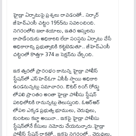
హైడ్రా ఏర్పాటుపై ప్రశ్నలు రావడంతో.. సర్కార్
జీహెచ్‌ఎంసీ చట్టం 1955ను సవరించింది.
నగరంలోని జలాశయాలు, ఇతర ఆస్తులను
కాపాడేందుకు అధికారిని లేదా సంస్థను ఏర్పాటు చేసే
అధికారాన్ని ప్రభుత్వానికి కట్టబెడుతూ.. జీహెచ్ఎంసీ
చట్టంలో కొత్తగా 374 బి సెక్షన్‌ను చేర్చింది.
ఇక త్వరలో ప్రారంభం కానున్న హైడ్రా పోలీస్
స్టేషన్‌లో ఎస్‌హెచ్‌ఓగా ఏసీపీ స్థాయి అధికారి
ఉండనున్నట్లు సమాచారం. ఔటర్ రింగ్ రోడ్డు
లోపలి ప్రాంతం అంతా హైడ్రా పోలీసు స్టేషన్
పరిధిలోనికి రానున్నట్లు తెలుస్తుంది. ఓఆర్ఆర్
లోపల ఎక్కడ ప్రభుత్వ భూములు, చెరువులు,
కుంటలు కబ్జా అయినా.. ఇకపై హైడ్రా పోలీసు
స్టేషన్‌లోనే కేసులు నమోదు చేయనున్నారు.హైడ్రా
పోలీస్ స్టేషన్ రాకతో.. ఇకపై నగరంలో.. చెరువులు,