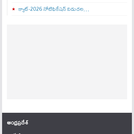
క్యాట్-2026 నోటిఫికేషన్ విడుదల…
ఆంధ్ర‌ప్ర‌దేశ్