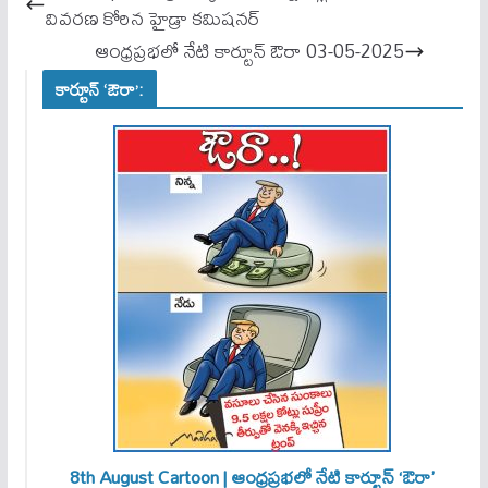
pp
వివ‌ర‌ణ కోరిన హైడ్రా క‌మిష‌న‌ర్‌
ఆంధ్రప్రభలో నేటి కార్టూన్ ఔరా 03-05-2025
కార్టూన్ ‘ఔరా’:
8th August Cartoon | ఆంధ్రప్రభలో నేటి కార్టూన్ ‘ఔరా’