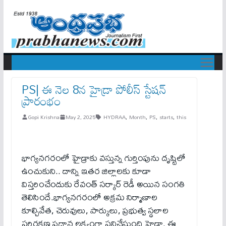
PS| ఈ నెల 8న హైడ్రా పోలీస్ స్టేషన్‌
ప్రారంభం
Gopi Krishna
May 2, 2025
HYDRAA
,
Month
,
PS
,
starts
,
this
భాగ్యనగరంలో హైడ్రాకు వస్తున్న గుర్తింపును దృష్టిలో
ఉంచుకుని.. దాన్ని ఇతర జిల్లాలకు కూడా
విస్తరించేందుకు రేవంత్ సర్కార్ రెడీ అయిన సంగతి
తెలిసిందే.భాగ్యనగరంలో అక్రమ నిర్మాణాల
కూల్చివేత, చెరువులు, పార్కులు, ప్రభుత్వ స్థలాల
పరిరక్షణ ప్రధాన లక్ష్యంగా పనిచేస్తుంది హైడ్రా. ఈ