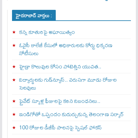
హైదరాబాద్ వార్తలు :
కన్న కూతురిపై అఘాయిత్యం
ఓవైసీ కాలేజీ కేసులో అధికారులకు కోర్టు ధిక్కరణ
నోటీసులు
హైడ్రా కొలువుల కోసం పోటెత్తిన యువత..
విద్యార్థులకు గుడ్‌న్యూస్.. వరుసగా మూడు రోజుల
సెలవులు
ప్రైవేట్ స్కూళ్ల ఫీజులపై కఠిన నిబంధనలు..
ఇండిగోతో ఒప్పందం కుదుర్చుకున్న తెలంగాణ స‌ర్కార్
100 రోజుల డీజీపీ పాలనపై స్పెషల్ ఫోకస్