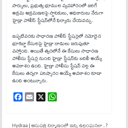
పార్కులు, ప్రభుత్వ భూముల వ్యవహారంలో జరిగే
అక్రమ ఆక్రమణలపై స్థానికులు, అధికారులు నేరుగా
హైడ్రా పోలీస్ స్టేషన్‌లోనే ఫిర్యాదు చేయవచ్చు.
ఇప్పటివరకు సాధారణ పోలీస్ స్టేషన్లలో నమోదైన
భూకబ్జా కేసులపై హైడ్రా దాడులు జరుపుతూ
వస్తోంది. అయితే త్వరలోనే ఈ కేసులు సాధారణ
పోలీసు స్టేషన్ల నుంచి హైడ్రా స్టేషన్‌కు బదిలీ అయ్యే
అవకాశం ఉంది. హైడ్రా పోలీసు స్టేషన్ వల్ల ఈ
కేసులు తర్వగా పరిష్కారం అయ్యే అవకాశం కూడా
ఉంది అంటున్నారు.
Fa
E
X
W
ce
m
ha
bo
ail
ts
ok
A
Hydraa | ఆసుప‌త్రి నిర్మాణంలో ఇన్ని ఉల్లంఘ‌న‌లా..?