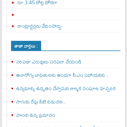
రూ.3.45 కోట్ల టోకరా
కాంట్రాక్టర్లను వేధించొద్దు
తాజా వార్తలు :
స‌రిప‌డా ఎరువులు సరఫరా చేయండి
అనారోగ్య బాధితులకు అండగా సీఎం సహాయనిది..
ఉద్యమాన్ని ఉధృతం చేస్తామని కార్మిక సంఘాల హెచ్చరిక
సాగుకు రేపు నీటి విడుదల..
పొంచి ఉన్న ప్రమాదం