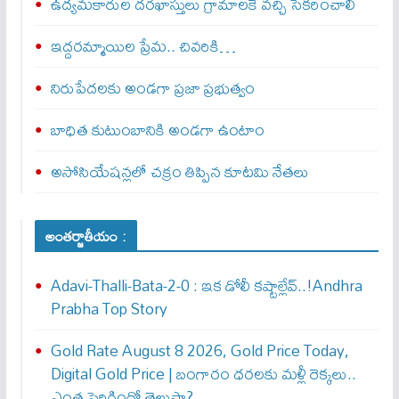
ఉద్యమకారుల దరఖాస్తులు గ్రామాలకే వచ్చి సేకరించాలి
ఇద్దరమ్మాయిల ప్రేమ.. చివరికి…
నిరుపేదలకు అండగా ప్రజా ప్రభుత్వం
బాధిత కుటుంబానికి అండగా ఉంటాం
అసోసియేషన్లలో చక్రం తిప్పిన కూటమి నేతలు
అంతర్జాతీయం :
Adavi-Thalli-Bata-2-0 : ఇక డోలీ క‌ష్టాల్లేవ్..!Andhra
Prabha Top Story
Gold Rate August 8 2026, Gold Price Today,
Digital Gold Price | బంగారం ధరలకు మళ్లీ రెక్కలు..
ఎంత పెరిగిందో తెలుసా?