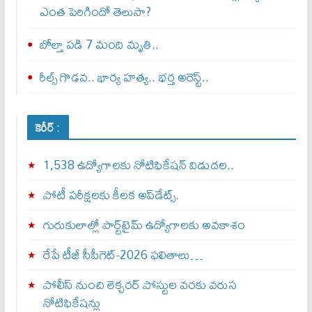
ఎంత పెరిగిందో తెలుసా?
బోల్తా పడి 7 మంది మృతి..
రీల్స్ గొడవ.. భార్య హత్య.. భర్త అరెస్ట్..
కెరీర్ :
1,538 ఉద్యోగాలకు నోటిఫికేషన్ విడుదల..
పోటీ పరీక్షలకు కీలక అప్‌డేట్స్.
గురుకులాల్లో పార్ట్‌టైమ్ ఉద్యోగాలకు అవకాశం
రేపే టీజీ సీపీగెట్‌-2026 ఫలితాలు…
పోలీస్ నుంచి లెక్చరర్ పోస్టుల వరకు వరుస
నోటిఫికేషన్లు