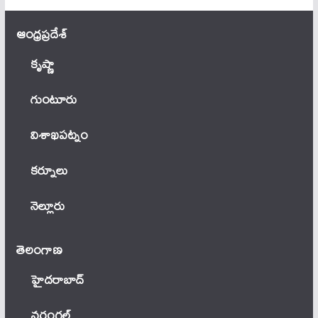
ఆంధ్ర‌ప్ర‌దేశ్
కృష్ణా
గుంటూరు
విశాఖపట్నం
కర్నూలు
నెల్లూరు
తెలంగాణ‌
హైదరాబాద్
వ‌రంగ‌ల్