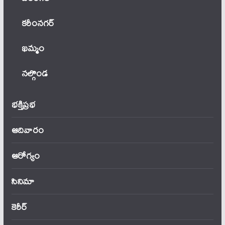
కరీంనగర్
ఖ‌మ్మం
నల్గొండ
భక్తిప్రభ
ఆదివారం
ఆరోగ్యం
సినిమా
కెరీర్