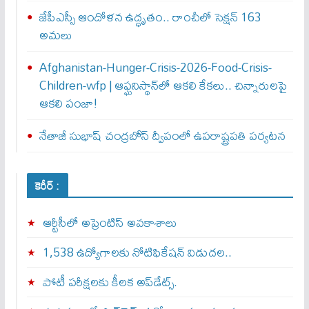
జేపీఎస్సీ ఆందోళన ఉద్ధృతం.. రాంచీలో సెక్షన్‌ 163
అమలు
Afghanistan-Hunger-Crisis-2026-Food-Crisis-
Children-wfp | ఆఫ్ఘనిస్థాన్‌లో ఆకలి కేకలు.. చిన్నారులపై
ఆకలి పంజా!
నేతాజీ సుభాష్ చంద్రబోస్ ద్వీపంలో ఉపరాష్ట్రపతి పర్యటన
కెరీర్ :
ఆర్టీసీలో అప్రెంటిస్‌ అవకాశాలు
1,538 ఉద్యోగాలకు నోటిఫికేషన్ విడుదల..
పోటీ పరీక్షలకు కీలక అప్‌డేట్స్.