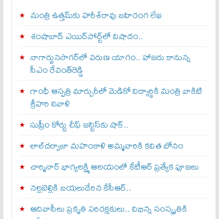
మంత్రి ఉత్తమ్‌కు హరీశ్‌రావు బహిరంగ లేఖ
శంషాబాద్‌ ఎయిర్‌పోర్ట్‌లో విషాదం..
నాగార్జునసాగర్‌లో వరుణ యాగం.. హాజరు కానున్న
సీఎం రేవంత్‌రెడ్డి
గాంధీ ఆస్పత్రి మార్చురీలో మెడికో విద్యార్థికి మంత్రి వాకిటి
శ్రీహరి నివాళి
సుప్రీం కోర్టు చీఫ్ జస్టిస్⁭కు షాక్..
లాల్‌దర్వాజా మహంకాళి అమ్మవారికి కవిత బోనం
చార్మినార్‌ భాగ్యలక్ష్మి ఆలయంలో కేటీఆర్ ప్రత్యేక పూజలు
నల్లబెల్లికి బయలుదేరిన కేసీఆర్‌..
ఆదివాసీలు ప్రకృతి పరిరక్షకులు.. విభిన్న సంస్కృతికి