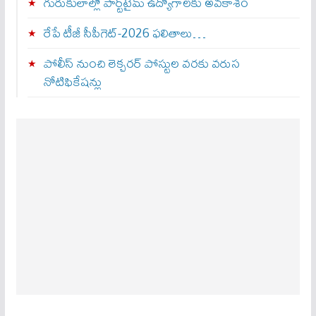
గురుకులాల్లో పార్ట్‌టైమ్ ఉద్యోగాలకు అవకాశం
రేపే టీజీ సీపీగెట్‌-2026 ఫలితాలు…
పోలీస్ నుంచి లెక్చరర్ పోస్టుల వరకు వరుస
నోటిఫికేషన్లు