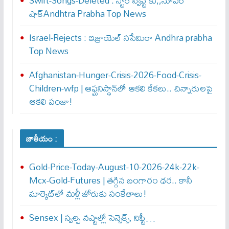
Swift-Songs-Deleted : స్టార్ స్విప్ట్ కు,,సూప‌ర్
షాక్Andhtra Prabha Top News
Israel-Rejects : ఇజ్రాయెల్ స‌సేమిరా Andhra prabha
Top News
Afghanistan-Hunger-Crisis-2026-Food-Crisis-
Children-wfp | ఆఫ్ఘనిస్థాన్‌లో ఆకలి కేకలు.. చిన్నారులపై
ఆకలి పంజా!
జాతీయం :
Gold-Price-Today-August-10-2026-24k-22k-
Mcx-Gold-Futures | తగ్గిన బంగారం ధర.. కానీ
మార్కెట్‌లో మళ్లీ జోరుకు సంకేతాలు!
Sensex | స్వల్ప నష్టాల్లో సెన్సెక్స్, నిఫ్టీ…