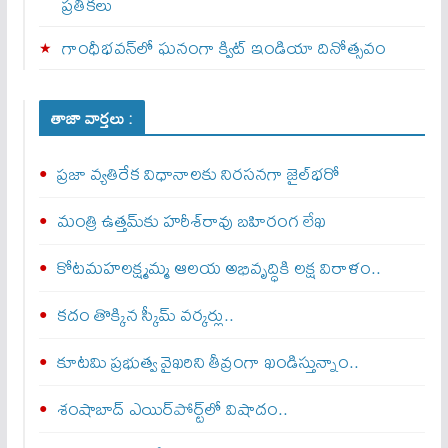
ప్రతీకలు
గాంధీభవన్‌లో ఘనంగా క్విట్‌ ఇండియా దినోత్సవం
తాజా వార్తలు :
ప్రజా వ్యతిరేక విధానాలకు నిరసనగా జైల్‌భరో
మంత్రి ఉత్తమ్‌కు హరీశ్‌రావు బహిరంగ లేఖ
కోటమహలక్ష్మమ్మ ఆలయ అభివృద్ధికి లక్ష విరాళం..
కదం తొక్కిన స్కీమ్ వర్కర్లు..
కూటమి ప్రభుత్వ వైఖరిని తీవ్రంగా ఖండిస్తున్నాం..
శంషాబాద్‌ ఎయిర్‌పోర్ట్‌లో విషాదం..