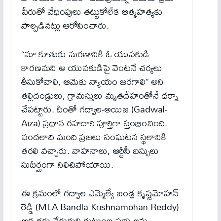
పేరుతో వేధింపులు తట్టుకోలేక ఆత్మహత్యకు
పాల్ప‌డిన‌ట్లు ఆరోపించారు.
“మా కూతురు మరణానికి ఓ యువకుడి
కారణమని అ యువకుడిపై వెంటనే చర్యలు
తీసుకోవాలి, ఆమెకు న్యాయం జరగాలి” అని
తల్లిదండ్రులు, గ్రామస్తులు మృతదేహంతోనే ధర్నా
చేపట్టారు. దీంతో గద్వాల-అయిజ (Gadwal-
Aiza) ప్రధాన రహదారి పూర్తిగా స్తంభించింది.
వందలాది మంది ప్రజలు సంఘటన స్థలానికి
తరలి వచ్చారు. వాహనాలు, ఆర్టీసీ బస్సులు
సుదీర్ఘంగా నిలిచిపోయాయి.
ఈ క్ర‌మంలో గద్వాల ఎమ్మెల్యే బండ్ల కృష్ణమోహన్
రెడ్డి (MLA Bandla Krishnamohan Reddy)
అక్కడకు చేరుకుని కుటుంబ సభ్యులను