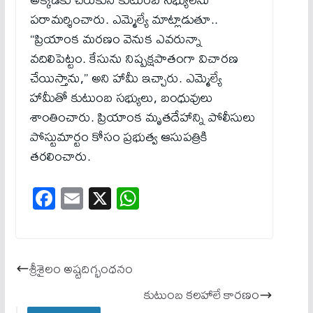
పరామర్శించారు. ఎమ్మెల్యే మాట్లాడుతూ..
“ప్రియాంక మరణం వెనుక ఎవరున్నా
వదిలిపెట్టం. కేసును నిష్పక్షపాతంగా విచారణ
చేయిస్తాను,” అని హామీ ఇచ్చారు. ఎమ్మెల్యే
హామీతో కుటుంబ సభ్యులు, బంధువులు
శాంతించారు. ప్రియాంక మృతదేహాన్ని పోలీసులు
పోస్టుమార్టం కోసం ప్రభుత్వ ఆసుపత్రికి
తరలించారు.
Fa
E
X
W
ce
m
ha
bo
ail
ts
ok
A
శ్రీశైలం అష్టదిగ్భంధనం
pp
కుటుంబ క‌ల‌హాలే కార‌ణం