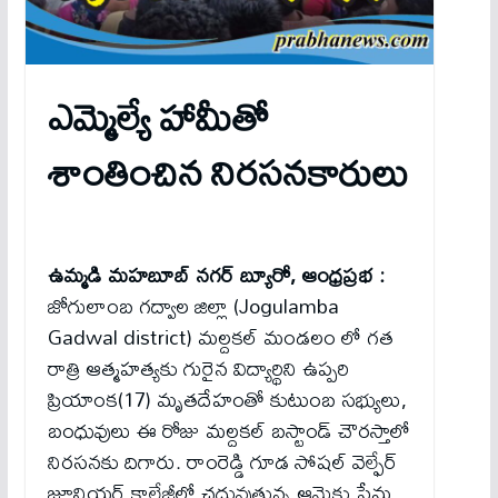
ఎమ్మెల్యే హామీతో
శాంతించిన నిర‌స‌న‌కారులు
ఉమ్మడి మహబూబ్ నగర్ బ్యూరో, ఆంధ్రప్రభ :
జోగులాంబ గద్వాల జిల్లా (Jogulamba
Gadwal district) మల్దకల్ మండలం లో గత
రాత్రి ఆత్మహత్యకు గురైన విద్యార్థిని ఉప్పరి
ప్రియాంక(17) మృతదేహంతో కుటుంబ సభ్యులు,
బంధువులు ఈ రోజు మల్దకల్ బస్టాండ్ చౌరస్తాలో
నిరసనకు దిగారు. రాంరెడ్డి గూడ సోషల్ వెల్ఫేర్
జూనియర్ కాలేజీలో చ‌దువుతున్న ఆమెకు ప్రేమ