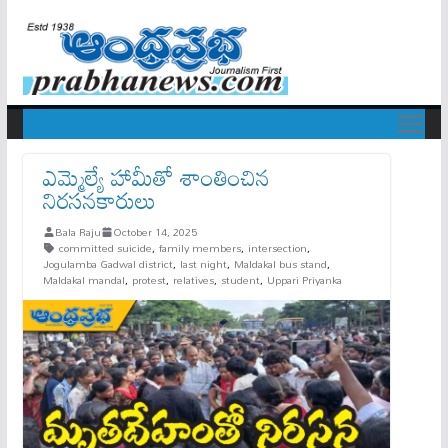
ఎమ్మెల్యే హామీతో శాంతించిన
నిర‌స‌న‌కారులు
Bala Raju
October 14, 2025
committed suicide
,
family members
,
intersection
,
Jogulamba Gadwal district
,
last night
,
Maldakal bus stand
,
Maldakal mandal
,
protest
,
relatives
,
student
,
Uppari Priyanka