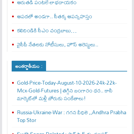
ఆరుతడి పంటలే లాభదాయకం
ఆపదలో అండగా.. సీతక్క ఆపన్నహస్తం
కలిదిండికి సీఎం చంద్రబాబు…
వైసీపీ నేతలకు నోటీసులు, హౌస్ అరెస్టులు..
అంతర్జాతీయం :
Gold-Price-Today-August-10-2026-24k-22k-
Mcx-Gold-Futures | తగ్గిన బంగారం ధర.. కానీ
మార్కెట్‌లో మళ్లీ జోరుకు సంకేతాలు!
Russia-Ukraine-War : గ‌గ‌న వీధిలె ,,Andhra Prabha
Top Stor