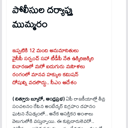
పోలీసుల దర్యాప్తు
ముమ్మరం
ఇప్పటికి 12 మంది అనుమానితులు
వైసీపీ సర్పంచ్ సహా టీడీపీ నేత ఉక్కిరిబిక్కిరి
విచారణలో మరో ఐదుగురు మహిళలు
రంగంలో మానవ హక్కుల కమిషన్
దోషుల్ని వదలొద్దు.. సీఎం ఆదేశం
( చిత్తూరు బ్యూరో, ఆంధ్రప్రభ)
ఏపీ రాజకీయాల్లో తీవ్ర
సంచలనం రేపిన అంబేద్కర్ విగ్రహం దహనం
ఘటన నేపథ్యంలో.. అనేక ఆసక్తికర అంశాలు
వెలుగులోకి వస్తున్నాయి. ఈ కుట్రదారులెవరో..