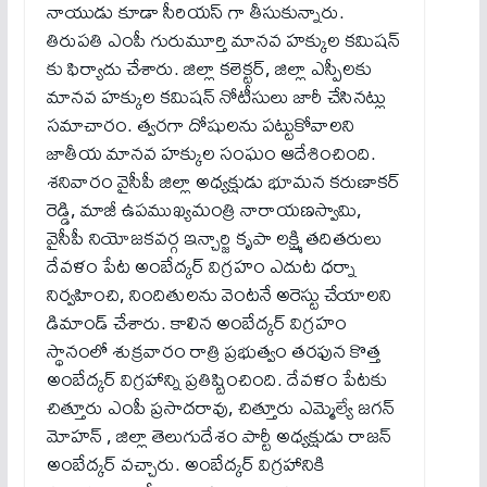
నాయుడు కూడా సీరియస్ గా తీసుకున్నారు.
తిరుపతి ఎంపీ గురుమూర్తి మానవ హక్కుల కమిషన్
కు ఫిర్యాదు చేశారు. జిల్లా కలెక్టర్, జిల్లా ఎస్పీలకు
మానవ హక్కుల కమిషన్ నోటీసులు జారీ చేసినట్లు
సమాచారం. త్వరగా దోషులను పట్టుకోవాలని
జాతీయ మానవ హక్కుల సంఘం ఆదేశించింది.
శనివారం వైసీపీ జిల్లా అధ్యక్షుడు భూమన కరుణాకర్
రెడ్డి, మాజీ ఉపముఖ్యమంత్రి నారాయణస్వామి,
వైసీపీ నియోజకవర్గ ఇన్చార్జి కృపా లక్ష్మి తదితరులు
దేవళం పేట అంబేద్కర్ విగ్రహం ఎదుట ధర్నా
నిర్వహించి, నిందితులను వెంటనే అరెస్టు చేయాలని
డిమాండ్ చేశారు. కాలిన అంబేద్కర్ విగ్రహం
స్థానంలో శుక్రవారం రాత్రి ప్రభుత్వం తరఫున కొత్త
అంబేద్కర్ విగ్రహాన్ని ప్రతిష్టించింది. దేవళం పేటకు
చిత్తూరు ఎంపీ ప్రసాదరావు, చిత్తూరు ఎమ్మెల్యే జగన్
మోహన్ , జిల్లా తెలుగుదేశం పార్టీ అధ్యక్షుడు రాజన్
అంబేద్కర్ వచ్చారు. అంబేద్కర్ విగ్రహానికి