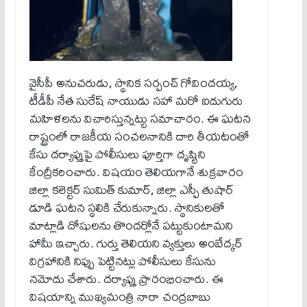
వైసీపీ అనుచరుడు, స్థానిక సర్పంచ్ గోవిందయ్య,
టీడీపీ నేత సురేష్ నాయుడు సహా మరో ఐదుగురు
మహిళలను విచారిస్తున్నట్టు సమాచారం. ఈ ఘటన
రాష్ట్రంలో రాజకీయ సంచలనానికి దారి తీయటంతో
కేసు దర్యాప్తుపై పోలీసులు పూర్తిగా దృష్టిని
కేంద్రీకరించారు. విషయం తెలియగానే శుక్రవారం
జిల్లా కలెక్టర్ సుమిత్ కుమార్, జిల్లా ఎస్పీ తుషార్
డూడి ఘటన స్థలికి చేరుకున్నారు. స్థానికులతో
మాట్లాడి దోషులను తొందర్లోనే పట్టుకుంటామని
హామీ ఇచ్చారు. గుర్తు తెలియని వ్యక్తులు అంబేద్కర్
విగ్రహానికి నిప్పు పెట్టినట్లు పోలీసులు కేసును
నమోదు చేశారు. దర్యాప్తు ప్రారంభించారు. ఈ
విషయాన్ని ముఖ్యమంత్రి నారా చంద్రబాబు