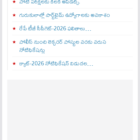
పోటీ పరీక్షలకు కీలక అప్‌డేట్స్.
గురుకులాల్లో పార్ట్‌టైమ్ ఉద్యోగాలకు అవకాశం
రేపే టీజీ సీపీగెట్‌-2026 ఫలితాలు…
పోలీస్ నుంచి లెక్చరర్ పోస్టుల వరకు వరుస
నోటిఫికేషన్లు
క్యాట్-2026 నోటిఫికేషన్ విడుదల…