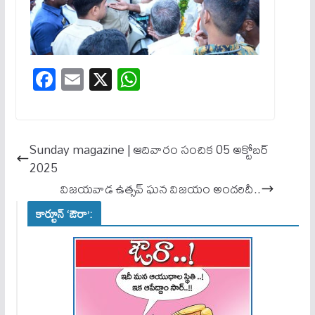
Fa
E
X
W
ce
m
ha
bo
ail
ts
ok
A
Sunday magazine | ఆదివారం సంచిక 05 అక్టోబర్
pp
2025
విజయవాడ ఉత్సవ్ ఘన విజయం అందరిదీ..
కార్టూన్ ‘ఔరా’: