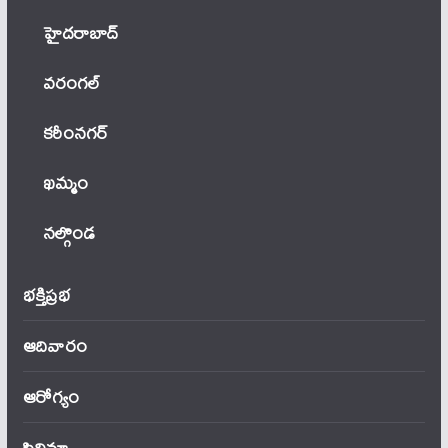
హైదరాబాద్
వ‌రంగ‌ల్
కరీంనగర్
ఖ‌మ్మం
నల్గొండ
భక్తిప్రభ
ఆదివారం
ఆరోగ్యం
సినిమా