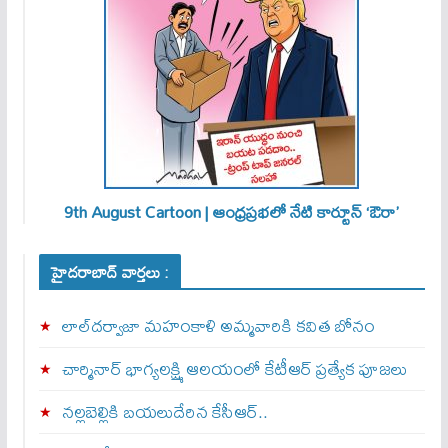
9th August Cartoon | ఆంధ్రప్రభలో నేటి కార్టూన్ ‘ఔరా’
హైదరాబాద్ వార్తలు :
లాల్‌దర్వాజా మహంకాళి అమ్మవారికి కవిత బోనం
చార్మినార్‌ భాగ్యలక్ష్మి ఆలయంలో కేటీఆర్ ప్రత్యేక పూజలు
నల్లబెల్లికి బయలుదేరిన కేసీఆర్‌..