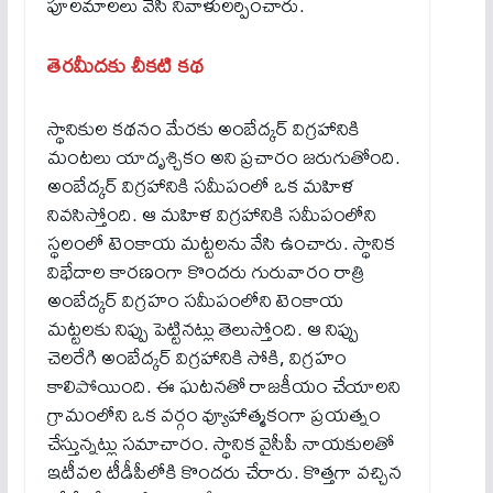
పూలమాలలు వేసి నివాళులర్పించారు.
తెరమీదకు చీకటి కథ
స్థానికుల కథనం మేరకు అంబేద్కర్ విగ్రహానికి
మంటలు యాదృశ్చికం అని ప్రచారం జరుగుతోంది.
అంబేద్కర్ విగ్రహానికి సమీపంలో ఒక మహిళ
నివసిస్తోంది. ఆ మహిళ విగ్రహానికి సమీపంలోని
స్థలంలో టెంకాయ మట్టలను వేసి ఉంచారు. స్థానిక
విభేదాల కారణంగా కొందరు గురువారం రాత్రి
అంబేద్కర్ విగ్రహం సమీపంలోని టెంకాయ
మట్టలకు నిప్పు పెట్టినట్లు తెలుస్తోంది. ఆ నిప్పు
చెలరేగి అంబేద్కర్ విగ్రహానికి సోకి, విగ్రహం
కాలిపోయింది. ఈ ఘటనతో రాజకీయం చేయాలని
గ్రామంలోని ఒక వర్గం వ్యూహాత్మకంగా ప్రయత్నం
చేస్తున్నట్లు సమాచారం. స్థానిక వైసీపీ నాయకులతో
ఇటీవల టీడీపీలోకి కొందరు చేరారు. కొత్తగా వచ్చిన