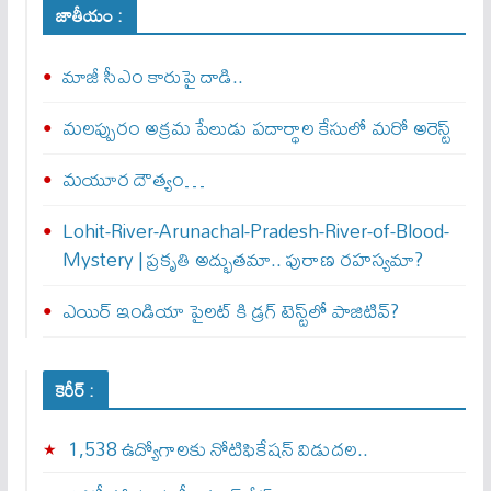
జాతీయం :
మాజీ సీఎం కారుపై దాడి..
మలప్పురం అక్రమ పేలుడు పదార్థాల కేసులో మరో అరెస్ట్‌
మయూర దౌత్యం…
Lohit-River-Arunachal-Pradesh-River-of-Blood-
Mystery | ప్రకృతి అద్భుతమా.. పురాణ రహస్యమా?
ఎయిర్‌ ఇండియా పైలట్‌ కి డ్రగ్‌ టెస్ట్‌లో పాజిటివ్‌?
కెరీర్ :
1,538 ఉద్యోగాలకు నోటిఫికేషన్ విడుదల..