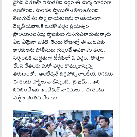
వైసీపీ నేతలతో ఇమడలేని వర్గం ఈ మధ్య దూరంగా
ఉంటోంది. మండల స్థాయిలోని కొంతమంది
తెలుగుదేశం పార్టీ నాయకులను రాజకీయంగా
దెబ్బతీయడానికి ఇంకో వర్గం ప్రయత్నం
ప్రారంభించినట్టు స్థానికులు గుసగుసలాడుతున్నారు.
ఏది ఏమైనా ఒకటి, రెండు రోజుల్లో ఈ ఘటనకు
కారకులను పోలీసులు గుర్తించే అవకాశం ఉంది.
సర్పంచికి మద్దతుగా టీడీపీలో ఓ వర్గం.. కొత్తగా
చేరిన నేతలకు మరో వర్గం కొమ్ముకాస్తున్న
తరుణంలో.. అంబేద్కర్ విగ్రహాన్ని రాజకీయ రగడకు
ఈ రెండు పార్టీలు వాడేస్తుంటే.. బై భీమ్ .. అని
నినదించే ఇక అంబేద్కర్ వారసులూ.. ఈ రెండు
పార్టీల చెంతన చేరాయి.