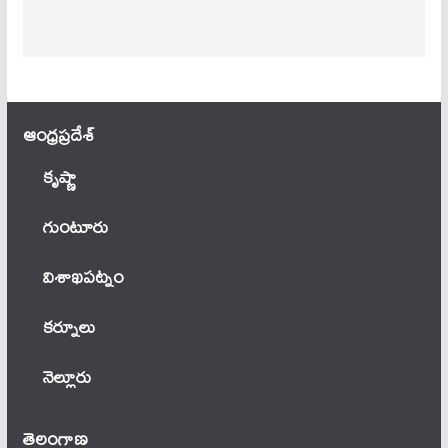
ఆంధ్ర‌ప్ర‌దేశ్
కృష్ణా
గుంటూరు
విశాఖపట్నం
కర్నూలు
నెల్లూరు
తెలంగాణ‌