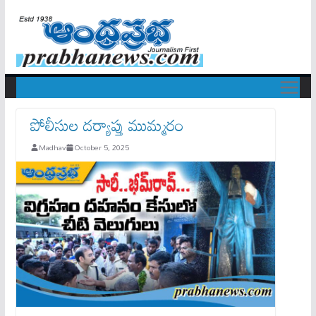
పోలీసుల దర్యాప్తు ముమ్మరం
Madhav
October 5, 2025