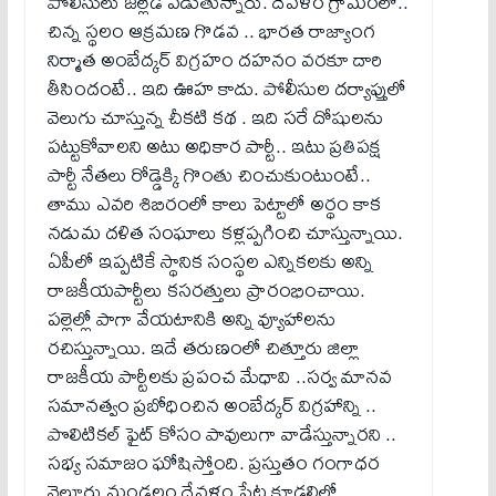
పోలీసులు జల్లెడ పడుతున్నారు. దేవళం గ్రామంలో..
చిన్న స్థలం ఆక్రమణ గొడవ .. భారత రాజ్యాంగ
నిర్మాత అంబేద్కర్ విగ్రహం దహనం వరకూ దారి
తీసిందంటే.. ఇది ఊహ కాదు. పోలీసుల దర్యాప్తులో
వెలుగు చూస్తున్న చీకటి కథ . ఇది సరే దోషులను
పట్టుకోవాలని అటు అధికార పార్టీ.. ఇటు ప్రతిపక్ష
పార్టీ నేతలు రోడ్డెక్కి గొంతు చించుకుంటుంటే..
తాము ఎవరి శిబిరంలో కాలు పెట్టాలో అర్థం కాక
నడుమ దళిత సంఘాలు కళ్లప్పగించి చూస్తున్నాయి.
ఏపీలో ఇప్పటికే స్థానిక సంస్థల ఎన్నికలకు అన్ని
రాజకీయపార్టీలు కసరత్తులు ప్రారంభించాయి.
పల్లెల్లో పాగా వేయటానికి అన్ని వ్యూహాలను
రచిస్తున్నాయి. ఇదే తరుణంలో చిత్తూరు జిల్లా
రాజకీయ పార్టీలకు ప్రపంచ మేధావి ..సర్వ మానవ
సమానత్వం ప్రబోధించిన అంబేద్కర్ విగ్రహాన్ని ..
పొలిటికల్ ఫైట్ కోసం పావులుగా వాడేస్తున్నారని ..
సభ్య సమాజం ఘోషిస్తోంది. ప్రస్తుతం గంగాధర
నెల్లూరు మండలం దేవళం పేట కూడలిలో