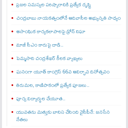
ప్రజల సమస్యల పరిష్కారానికి ప్రత్యేక దృష్టి
చంద్రబాబు నాయకత్వంలోనే ఆదివాసీల అభ్యున్నతి సాధ్యం
అసాంఘిక కార్యకలాపాలపై డ్రోన్ నిఘా
మాజీ సీఎం కారుపై దాడి..
పెమ్మసాని చంద్రశేఖర్‌ కీలక వ్యాఖ్యలు
ఘనంగా యూత్ కాంగ్రెస్ 66వ ఆవిర్భావ దినోత్సవం
తిరుమల, కాణిపాకంలో ప్రత్యేక పూజలు..
పూర్వ విద్యార్థుల చేయూత..
యువతను మత్తుకు బానిస చేసింది వైసీపీనే: జనసేన
నేతలు