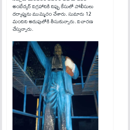
అంబేద్కర్ విగ్రహానికి నిప్పు కేసులో పోలీసులు
దర్యాప్తును ముమ్మరం చేశారు. సుమారు 12
మందిని అదుపులోకి తీసుకున్నారు. విచారణ
చేస్తున్నారు.