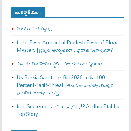
అంతర్జాతీయం :
మయూర దౌత్యం…
Lohit-River-Arunachal-Pradesh-River-of-Blood-
Mystery | ప్రకృతి అద్భుతమా.. పురాణ రహస్యమా?
కుప్పకూలిన హెలికాప్టర్‌.. నలుగురు దుర్మరణం
Us-Russia-Sanctions-Bill-2026-India-100-
Percent-Tariff-Threat | అమెరికా వాణిజ్య యుద్ధం…
భారత్‌కు టారిఫ్ ముప్పు!
Iran-Supreme : వార‌సుడెవ్వ‌రు,,!? Andhra Ptabha
Top Story