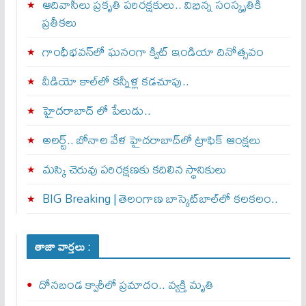
ఆదివాసీలు ప్రకృతి పరిరక్షకులు.. విభిన్న సంస్కృతికి
ప్రతీకలు
గాంధీభవన్‌లో ఘనంగా క్విట్‌ ఇండియా దినోత్సవం
వీడియో కాల్‌లో కన్నీళ్ల కడచూపు..
హైదరాబాద్ లో పేలుడు..
అలర్ట్‌.. బోనాల వేళ హైదరాబాద్‌లో ట్రాఫిక్‌ ఆంక్షలు
మస్కి చెరువు పరిరక్షణకు కదిలిన స్థానికులు
BIG Breaking | తెలంగాణ బాస్కెట్‌బాల్‌లో కలకలం..
తాజా వార్తలు :
దోనబండ క్వారీలో ప్రమాదం.. వ్యక్తి మృతి