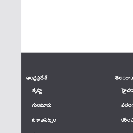
ఆంధ్ర‌ప్ర‌దేశ్
తెలంగాణ
కృష్ణా
హైదర
గుంటూరు
వ‌రంగ
విశాఖపట్నం
కరీం