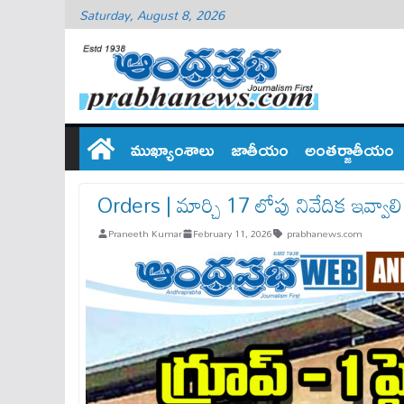
Saturday, August 8, 2026
ముఖ్యాంశాలు
జాతీయం
అంతర్జాతీయం
Orders | మార్చి 17 లోపు నివేదిక ఇవ్వాలి
Praneeth Kumar
February 11, 2026
prabhanews.com