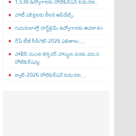
1,538 ఉద్యోగాలకు నోటిఫికేషన్ విడుదల..
పోటీ పరీక్షలకు కీలక అప్‌డేట్స్.
గురుకులాల్లో పార్ట్‌టైమ్ ఉద్యోగాలకు అవకాశం
రేపే టీజీ సీపీగెట్‌-2026 ఫలితాలు…
పోలీస్ నుంచి లెక్చరర్ పోస్టుల వరకు వరుస
నోటిఫికేషన్లు
క్యాట్-2026 నోటిఫికేషన్ విడుదల…