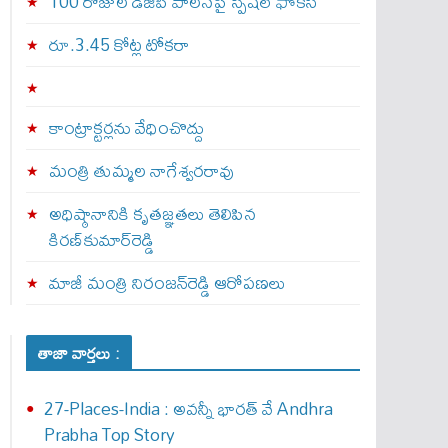
100 రోజుల డీజీపీ పాలనపై స్పెషల్ ఫోకస్
రూ.3.45 కోట్ల టోకరా
కాంట్రాక్టర్లను వేధించొద్దు
మంత్రి తుమ్మల నాగేశ్వరరావు
అధిష్ఠానానికి కృతజ్ఞతలు తెలిపిన
కిరణ్‌కుమార్‌రెడ్డి
మాజీ మంత్రి నిరంజన్‌రెడ్డి ఆరోపణలు
తాజా వార్తలు :
27-Places-India : అవ‌న్నీ భార‌త్ వే Andhra
Prabha Top Story