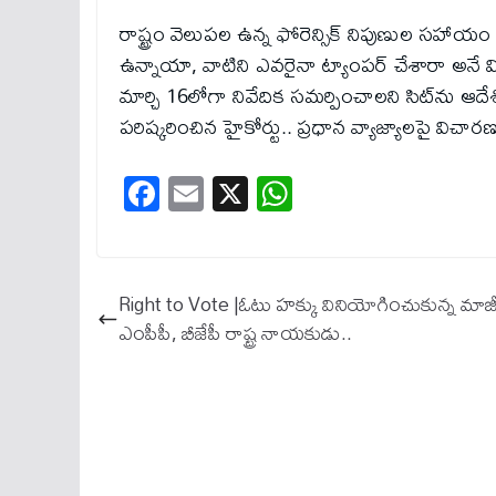
రాష్ట్రం వెలుపల ఉన్న ఫోరెన్సిక్ నిపుణుల సహాయం
ఉన్నాయా, వాటిని ఎవరైనా ట్యాంపర్ చేశారా అనే
మార్చి 16లోగా నివేదిక సమర్పించాలని సిట్‌ను ఆ
పరిష్కరించిన హైకోర్టు.. ప్రధాన వ్యాజ్యాలపై విచా
Fa
E
X
W
ce
m
ha
bo
ail
ts
ok
A
Right to Vote |ఓటు హక్కు వినియోగించుకున్న మాజ
pp
ఎంపీపీ, బీజేపీ రాష్ట్ర నాయకుడు..