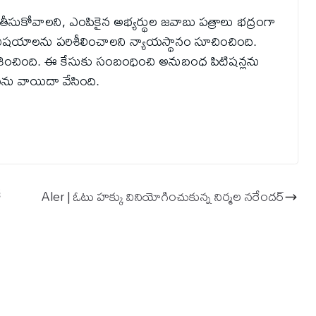
 తీసుకోవాలని, ఎంపికైన అభ్యర్థుల జవాబు పత్రాలు భద్రంగా
 విషయాలను పరిశీలించాలని న్యాయస్థానం సూచించింది.
దేశించింది. ఈ కేసుకు సంబంధించి అనుబంధ పిటిషన్లను
రణను వాయిదా వేసింది.
ీ
Aler | ఓటు హక్కు వినియోగించుకున్న నిర్మల నరేందర్