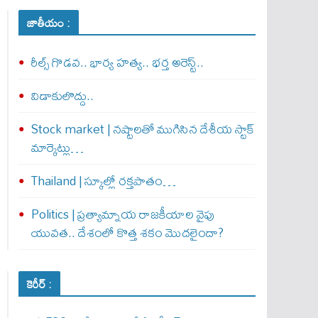
జాతీయం :
రీల్స్ గొడవ.. భార్య హత్య.. భర్త అరెస్ట్..
విడాకులొద్దు..
Stock market | నష్టాలతో ముగిసిన దేశీయ స్టాక్
మార్కెట్లు…
Thailand | స్కూల్లో రక్తపాతం…
Politics | ప్రత్యామ్నాయ రాజకీయాల వైపు
యువత.. దేశంలో కొత్త శకం మొదలైందా?
కెరీర్ :