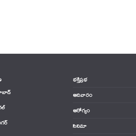
‌
భక్తిప్రభ
ాబాద్
ఆదివారం
‌ల్
ఆరోగ్యం
నగర్
సినిమా