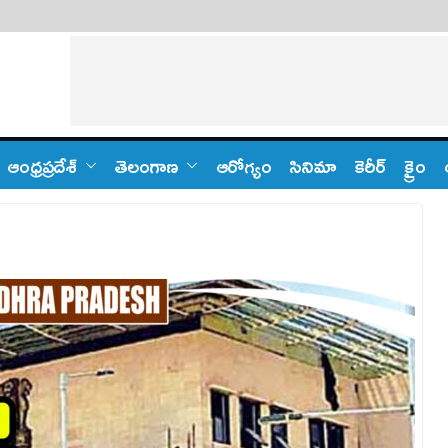
ఆంధ్ర‌ప్ర‌దేశ్
తెలంగాణ‌
ఆరోగ్యం
సినిమా
కెరీర్
క్రైం