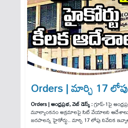
Orders | మార్చి 17 లోపు 
Orders | ఆంధ్రప్రభ, వెబ్ డెస్క్ :
గ్రూప్-1పై ఆంధ్రప
మూల్యాంకనం అక్రమాలపై సిట్ వేయాలని ఆదేశాలు జా
జరపాలన్న హైకోర్టు.. మార్చి 17 లోపు నివేదిక ఇవ్వ