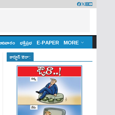
ఆదివారం
భక్తిప్రభ
E-PAPER
MORE
కార్టూన్ ‘ఔరా’: