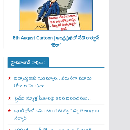
8th August Cartoon | ఆంధ్రప్రభలో నేటి కార్టూన్
‘ఔరా’
హైదరాబాద్ వార్తలు :
విద్యార్థులకు గుడ్‌న్యూస్.. వరుసగా మూడు
రోజుల సెలవులు
ప్రైవేట్ స్కూళ్ల ఫీజులపై కఠిన నిబంధనలు..
ఇండిగోతో ఒప్పందం కుదుర్చుకున్న తెలంగాణ
స‌ర్కార్