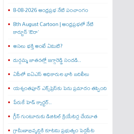
8-08-2026 ఆంధ్రప్రభ నేటి పంచాంగం
8th August Cartoon | ఆంధ్రప్రభలో నేటి
కార్టూన్ ‘ఔరా’
అసలు భక్తి అంటే ఏమిటి?
దుర్గమ్మ జాతరల్లో జగ్గారెడ్డి సందడి..
ఏపీలో ఐఏఎస్ అధికారుల భారీ బదిలీలు
యశ్వంతపూర్ ఎక్స్‌ప్రెస్‌కు పెను ప్రమాదం తప్పింది
పేరుకే హెడ్ క్వార్టర్..
గ్రీన్ గుంటూరుకు డిజిటల్ క్రియేటర్ల చేయూత
గ్రామీణాభివృద్ధికి కూటమి ప్రభుత్వం పెద్దపీట