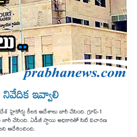
నివేదిక ఇవ్వాలి
్రదేశ్ హైకోర్టు కీలక ఆదేశాలు జారీ చేసింది. గ్రూప్-1
రీ చేసింది. ఏడీజీ స్థాయి అధికారితో సిట్ విచారణ
ాలని ఆదేశించింది.