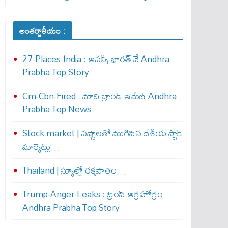
అంతర్జాతీయం :
27-Places-India : అవ‌న్నీ భార‌త్ వే Andhra
Prabha Top Story
Cm-Cbn-Fired : మాది బ్రాండ్ ఇమేజ్ Andhra
Prabha Top News
Stock market | నష్టాలతో ముగిసిన దేశీయ స్టాక్
మార్కెట్లు…
Thailand | స్కూల్లో రక్తపాతం…
Trump-Anger-Leaks : ట్రంప్ ఆగ్ర‌హోగ్రం
Andhra Prabha Top Story