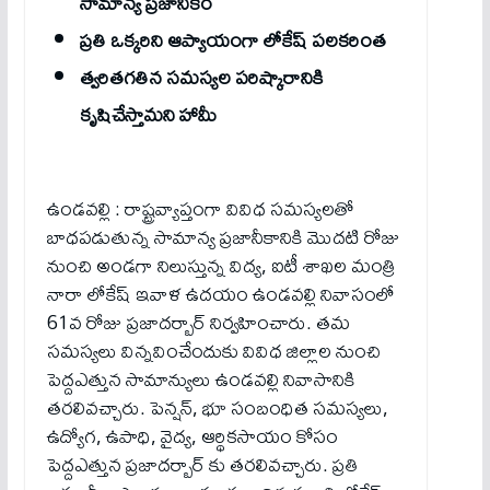
సామాన్య ప్రజానీకం
ప్రతి ఒక్కరిని ఆప్యాయంగా లోకేష్ పలకరింత‌
త్వరితగతిన సమస్యల పరిష్కారానికి
కృషిచేస్తామని హామీ
ఉండవల్లి : రాష్ట్రవ్యాప్తంగా వివిధ సమస్యలతో
బాధపడుతున్న సామాన్య ప్రజానీకానికి మొదటి రోజు
నుంచి అండగా నిలుస్తున్న విద్య, ఐటీ శాఖల మంత్రి
నారా లోకేష్ ఇవాళ‌ ఉదయం ఉండవల్లి నివాసంలో
61వ రోజు ప్రజాదర్బార్ నిర్వహించారు. తమ
సమస్యలు విన్నవించేందుకు వివిధ జిల్లాల నుంచి
పెద్దఎత్తున సామాన్యులు ఉండవల్లి నివాసానికి
తరలివచ్చారు. పెన్షన్, భూ సంబంధిత సమస్యలు,
ఉద్యోగ, ఉపాధి, వైద్య, ఆర్థికసాయం కోసం
పెద్దఎత్తున ప్రజాదర్బార్ కు తరలివచ్చారు. ప్రతి