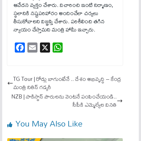
ఆవేదన వ్యక్తం చేశారు. విచారించి ఇంటి నిర్మాణం,
స్థలానికి నష్టపరిహారం అందించేలా చర్యలు
తీసుకోవాలని విజ్ఞప్తి చేశారు. పరిశీలించి తగిన
న్యాయం చేస్తామని మంత్రి హామీ ఇచ్చారు.
Fa
E
X
W
ce
m
ha
bo
ail
ts
ok
A
TG Tour | రోడ్లు బాగుంటేనే .. దేశం అభివృద్ధి – కేంద్ర
pp
మంత్రి నితిన్ గ‌డ్కరీ
NZB | పాకిస్థాన్ పౌరులను వెంటనే పంపించేయండి..
సీపీకి ఎమ్మెల్యేల వినతి
You May Also Like