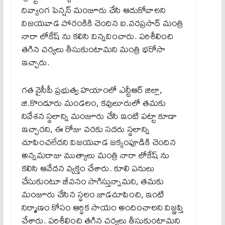
దివ్యాంగ పెన్షన్ మంజూరు చేసి ఆదుకోవాలని
విజయవాడ పోరంకికి చెందిన ఐ.వరప్రసాద్ మంత్రి
నారా లోకేష్ ను కలిసి విన్నవించారు. పరిశీలించి
తగిన చర్యలు తీసుకుంటామని మంత్రి భరోసా
ఇచ్చారు.
గత వైసీపీ ప్రభుత్వ హయాంలో ఎన్టీఆర్ జిల్లా,
జి.కొండూరు మండలం, కవులూరులో తమకు
నివేశన స్థలాన్ని మంజూరు చేసి ఇంటి పట్టా కూడా
ఇచ్చారని, ఈ రోజు వరకు సదరు స్థలాన్ని
చూపించలేదని విజయవాడ జక్కంపూడికి చెందిన
అన్నమరాజు ముత్యాలు మంత్రి నారా లోకేష్ ను
కలిసి ఆవేదన వ్యక్తం చేశారు. కూలి పనులు
చేసుకుంటూ జీవనం సాగిస్తున్నామని, తమకు
మంజూరు చేసిన స్థలం జాడచూపించి, ఇంటి
నిర్మాణం కోసం ఆర్థిక సాయం అందించాలని విజ్ఞప్తి
చేశారు. పరిశీలించి తగిన చర్యలు తీసుకుంటామని