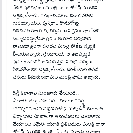
వేదిక ప్రతినిధులు మంత్రి నారా లోకేష్ ను కలిసి
విజ్ఞప్తి చేశారు. గ్రంథాలయాలు నిరాదరణకు
గురయ్యాయని, పుస్తకాల కొనుగోళ్లు
నిలిచిపోయాయని, నిర్వహణ సక్రమంగా లేదని,
విద్యాసంస్థల్లోనూ గ్రంథాలయాల నిర్వహణ
నామమాత్రంగా ఉందని మంత్రి లోకేష్ దృష్టికి
తీసుకువచ్చారు. గ్రంథాలయాల అభివృద్ధికి,
పునర్వికాసానికి అవసరమైన సత్వర చర్యలు
తీసుకోవాలని విజ్ఞప్తి చేశారు. పరిశీలించి తగిన
చర్యలు తీసుకుంటామని మంత్రి హామీ ఇచ్చారు.
డిగ్రీ కళాశాల మంజూరు చేయండి..
ఏలూరు జిల్లా పోలవరం నియోజకవర్గం,
కొయ్యలగూడెం పట్టణంలో ప్రభుత్వ డిగ్రీ కళాశాల
ఏర్పాటుకు పరిపాలనా అనుమతులు మంజూరు
చేయాలని సమైక్య యూత్ ప్రతినిధులు మంత్రి నారా
లోకేష్ ను కలిసి విజ్ఞప్తి చేశారు. మూడు దశాబ్దాల