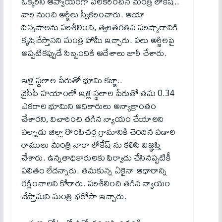
ఒక్కరినీ ఆప్యాయంగా పలకరించిన మంత్రి లోకేష్..
వారి నుంచి అర్జీలు స్వీకరించారు. ఆయా
విన్నపాలను పరిశీలించి, త్వరితగతిన పరిష్కారానికి
కృషిచేస్తానని మంత్రి హామీ ఇచ్చారు. పలు అర్జీలపై
అప్పటికప్పుడే సిబ్బందికి ఆదేశాలు జారీ చేశారు.
ఇళ్ల స్థలాల పేరుతో భూమి క‌బ్జా..
వైసీపీ హయాంలో ఇళ్ల స్థలాల పేరుతో తమ 0.34
ఎకరాల భూమిని అధికారులు అన్యాక్రాంతం
చేశారని, విచారించి తగిన న్యాయం చేయాలని
పల్నాడు జిల్లా రొంపిచర్ల గ్రామానికి చెందిన పడాల
రాములు మంత్రి నారా లోకేష్ ను కలిసి విజ్ఞప్తి
చేశారు. ఉన్నతాధికారులకు ఫిర్యాదు చేసినప్పటికీ
ఫలితం లేదన్నారు. తమకున్న ఏకైనా ఆధారాన్ని
రక్షించాలని కోరారు. పరిశీలించి తగిన న్యాయం
చేస్తామని మంత్రి భరోసా ఇచ్చారు.