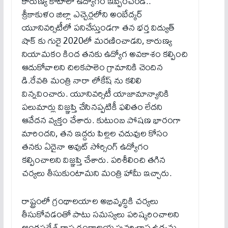
కారుణ్య కోటాలో ఉద్యోగం ఇప్పించండి..
శ్రీకాకుళం జిల్లా ఎచ్చెర్లలోని అంబేద్కర్
యూనివర్సిటీలో పనిచేస్తుండగా తన భర్త విద్యుత్
షాక్ కు గురై 2020లో మరణించాడని, కారుణ్య
నియామకం కింద తనకు ఉద్యోగ అవకాశం కల్పించి
ఆదుకోవాలని చిలకపాలెం గ్రామానికి చెందిన
డి.రేవతి మంత్రి నారా లోకేష్ ను కలిలి
విన్నవించారు. యూనివర్సిటీ యాజామాన్యానికి
పలుమార్లు విజ్ఞప్తి చేసినప్పటికీ ఫలితం లేదని
ఆవేదన వ్యక్తం చేశారు. కుటుంబ పోషణ భారంగా
మారిందని, తన ఇద్దరు పిల్లల చదువుల కోసం
తనకు ఏదైనా అవుట్ సోర్సింగ్ ఉద్యోగం
కల్పించాలని విజ్ఞప్తి చేశారు. పరిశీలించి తగిన
చర్యలు తీసుకుంటామని మంత్రి హామీ ఇచ్చారు.
రాష్ట్రంలో గ్రంథాలయాల అభివృద్ధికి చర్యలు
తీసుకోవడంతో పాటు సమస్యలు పరిష్కరించాలని
ఆంధ్రప్రదేశ్ రాష్ట్ర గ్రంథాలయ పునర్వికాస ఉద్యమ