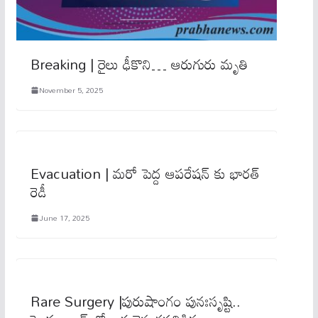
Breaking | రైలు ఢీకొని… ఆరుగురు మృతి
November 5, 2025
Evacuation | మరో పెద్ద ఆప‌రేష‌న్ కు భార‌త్
రెడీ
June 17, 2025
Rare Surgery |పురుషాంగం పునఃసృష్టి..