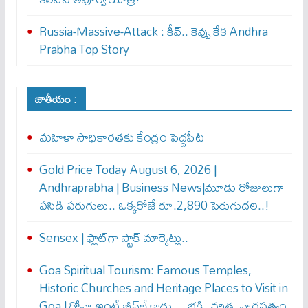
Russia-Massive-Attack : కీవ్‌.. కెవ్వు కేక‌ Andhra
Prabha Top Story
జాతీయం :
మహిళా సాధికారతకు కేంద్రం పెద్దపీట
Gold Price Today August 6, 2026 |
Andhraprabha | Business News|మూడు రోజులుగా
పసిడి పరుగులు.. ఒక్కరోజే రూ.2,890 పెరుగుద‌ల‌..!
Sensex | ఫ్లాట్‌గా స్టాక్ మార్కెట్లు..
Goa Spiritual Tourism: Famous Temples,
Historic Churches and Heritage Places to Visit in
Goa | గోవా అంటే బీచ్‌లే కాదు… భక్తి, చరిత్ర, వారసత్వం