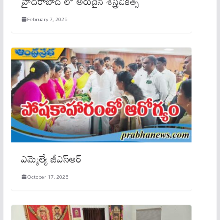
హైదరాబాద్ లో అరుదైన శస్త్రచికిత్స
February 7, 2025
ఎమ్మెల్యే జీఎస్ఆర్
October 17, 2025