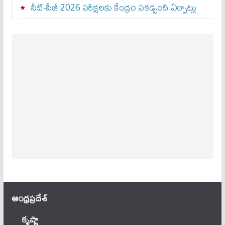
నీట్-పీజీ 2026 పరీక్షలకు కేంద్రం పకడ్బందీ ఏర్పాట్లు
ఆంధ్ర‌ప్ర‌దేశ్
కృష్ణా