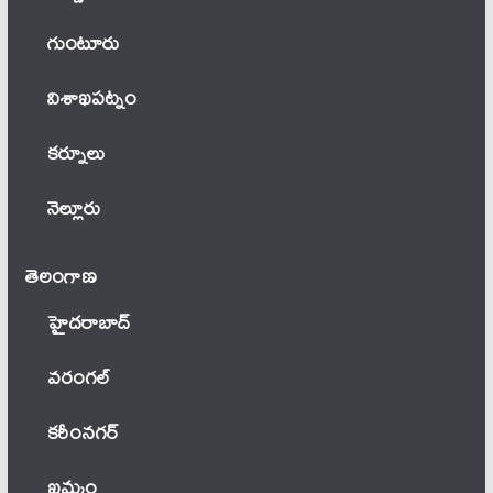
గుంటూరు
విశాఖపట్నం
కర్నూలు
నెల్లూరు
తెలంగాణ‌
హైదరాబాద్
వ‌రంగ‌ల్
కరీంనగర్
ఖ‌మ్మం