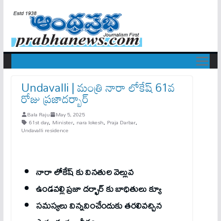
Undavalli | మంత్రి నారా లోకేష్ 61వ
రోజు ప్రజాదర్బార్
Bala Raju
May 5, 2025
61st day
,
Minister
,
nara lokesh
,
Praja Darbar
,
Undavalli residence
నారా లోకేష్ కు వినతుల వెల్లువ‌
ఉండ‌వ‌ల్లి ప్ర‌జా ద‌ర్భార్ కు బాధితులు క్యూ
సమస్యలు విన్నవించేందుకు తరలివచ్చిన