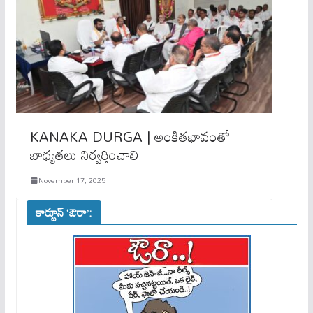
KANAKA DURGA | అంకితభావంతో
బాధ్యతలు నిర్వ‌ర్తించాలి
November 17, 2025
కార్టూన్ ‘ఔరా’: