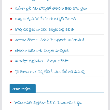
ఒడిశా నైనీ గని బొగ్గుతో తెలంగాణకు తొలి రైలు
అన్ని అత్యవసర సేవలకు ఒక్క‌టే నెంబ‌ర్‌
కొత్త చరిత్రకు నాంది: క‌ల్వ‌కుంట్ల కవిత
మూడు రోజుల వరుస సెలవులకు అవకాశం!
తెలంగాణకు భారీ వర్షాల హెచ్చరిక
అండగా ప్రభుత్వం.. మంత్రి భరోసా
‘జై తెలంగాణ’ చెప్పలేని సీఎం: కేటీఆర్ విమర్శ
తాజా వార్తలు :
‘అమరావతి చిత్రకళా వీధి’కి గుంటూరు సిద్ధం