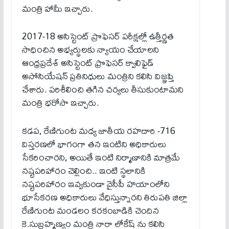
మంత్రి హామీ ఇచ్చారు.
2017-18 అసిస్టెంట్ ప్రొఫెసర్ పరీక్షల్లో ఉత్తీర్ణత
సాధించిన అభ్యర్థులకు న్యాయం చేయాలని
ఆంధ్రప్రదేశ్ అసిస్టెంట్ ఫ్రొఫెసర్ క్వాలిఫైడ్
అసోసియేషన్ ప్రతినిధులు మంత్రిని కలిసి విజ్ఞప్తి
చేశారు. పరిశీలించి తగిన చర్యలు తీసుకుంటామని
మంత్రి భరోసా ఇచ్చారు.
కడప, రేణిగుంట మధ్య జాతీయ రహదారి -716
విస్తరణలో భాగంగా తన ఇంటిని అధికారులు
సేకరించారని, అయితే ఇంటి నిర్మాణానికి మాత్రమే
నష్టపరిహారం చెల్లించి.. ఇంటి స్థలానికి
నష్టపరిహారం ఇవ్వకుండా వైసీపీ హయాంలోని
భూసేకరణ అధికారులు వేధిస్తున్నారని తిరుపతి జిల్లా
రేణిగుంట మండలం కరకంబాడికి చెందిన
కె.సుబ్రహ్మణ్యం మంత్రి నారా లోకేష్ ను కలిసి