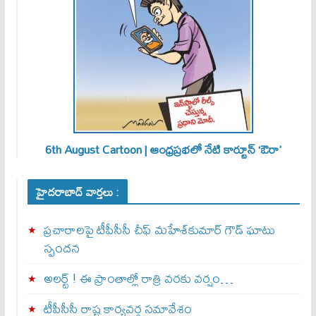
6th August Cartoon | ఆంధ్రప్రభలో నేటి కార్టూన్ ‘ఔరా’
హైదరాబాద్ వార్తలు :
ప్రచారాలపై టీపీసీసీ చీఫ్ మహేశ్‌కుమార్ గౌడ్ ఘాటు
స్పందన
అల‌ర్ట్ ! ఈ ప్రాంతాల్లో రాత్రి వరకు వర్షం…
టీపీసీసీ రాష్ట్ర కార్యవర్గ సమావేశం