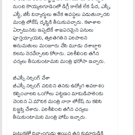
నుంచి కొయ్యలగూడెంలో డిగ్రీ కాలేజీ లేక పేద, ఎస్సీ,
ఎస్టీ, బీసీ విద్యార్థులు అనేక అవస్థలు పడుతున్నారని
మంత్రి లోకేష్ దృష్టికి తీసుకువచ్చారు. కళాశాల
ఏర్పాటునకు ఇప్పటికే శాఖపరమైన పనులు
పూర్తయ్యాయని, త్వరితగతిన పరిపాలన
అనుమతులు మంజూరు చేసి మూడు దశాబ్దాల
కలను నెరవేర్చాలని కోరారు. పరిశీలించి తగిన
చర్యలు తీసుకుంటామని మంత్రి భరోసా ఇచ్చారు.
బీఎస్సీ న‌ర్సింగ్ చేశా
బీఎస్సీ నర్సింగ్ చదివిన తనకు ఉద్యోగ అవకాశం
కల్పించాలని ఒంగోలు పట్టణం మామిడిపాలెంకు
చెందిన ఏ.మౌనిక మంత్రి నారా లోకేష్ ను కలిసి
విజ్ఞప్తి చేశారు. పరిశీలించి తగిన చర్యలు
తీసుకుంటామని మంత్రి హామీ ఇచ్చారు.
పుట్టుకతో దివ్యాంగుడు అయిన తన కుమారుడికి