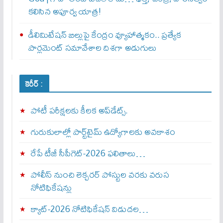
కలిసిన అపూర్వ యాత్ర!
డీలిమిటేషన్ బిల్లుపై కేంద్రం వ్యూహాత్మకం.. ప్రత్యేక
పార్లమెంట్ సమావేశాల దిశగా అడుగులు
కెరీర్ :
పోటీ పరీక్షలకు కీలక అప్‌డేట్స్.
గురుకులాల్లో పార్ట్‌టైమ్ ఉద్యోగాలకు అవకాశం
రేపే టీజీ సీపీగెట్‌-2026 ఫలితాలు…
పోలీస్ నుంచి లెక్చరర్ పోస్టుల వరకు వరుస
నోటిఫికేషన్లు
క్యాట్-2026 నోటిఫికేషన్ విడుదల…