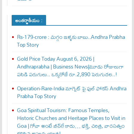
అంతర్జాతీయం :
Rs-179-crore : మ‌గ్గం ఇళ్ళ‌కు బాబు..Andhra Prabha
Top Story
Gold Price Today August 6, 2026 |
Andhraprabha | Business News|మూడు రోజులుగా
పసిడి పరుగులు.. ఒక్కరోజే రూ.2,890 పెరుగుద‌ల‌..!
Operation-Rare-India మాగ్నెట్ పై ఫుల్ ఫోక‌స్ Andhra
Prabha Top Story
Goa Spiritual Tourism: Famous Temples,
Historic Churches and Heritage Places to Visit in
Goa | గోవా అంటే బీచ్‌లే కాదు… భక్తి, చరిత్ర, వారసత్వం
కలిసిన అపూర్వ యాత్ర!