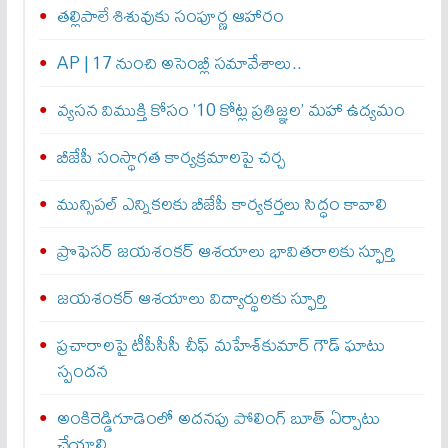
తల్లిపాలే శిశువుకు సంపూర్ణ ఆహారం
AP | 17 నుంచి అసెంబ్లీ సమావేశాలు..
వ్యసన విముక్తి కోసం ’10 కోట్ల ప్రతిజ్ఞల’ మహా ఉద్యమం
బీజేపీ సంస్థాగత కార్యక్రమాలపై చర్చ
మున్సిపల్ ఎన్నికలకు బీజేపీ కార్యకర్తలు సిద్ధం కావాలి
ప్రొఫెసర్ జయశంకర్ ఆశయాలు భావితరాలకు స్ఫూర్తి
జయశంకర్ ఆశయాలు విద్యార్థులకు స్ఫూర్తి
ప్రచారాలపై టీపీసీసీ చీఫ్ మహేశ్‌కుమార్ గౌడ్ ఘాటు
స్పందన
అంకిరెడ్డిగూడెంలో అదనపు పోలింగ్ బూత్ ఏర్పాటు
చేయాలి