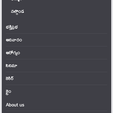
నల్గొండ
భక్తిప్రభ
ఆదివారం
ఆరోగ్యం
సినిమా
కెరీర్
క్రైం
About us