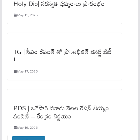
Holy Dip| సరస్వతి పుష్కరాలు ప్రారంభం
May 15, 2025
TG | సీఎం రేవంత్ తో ప్రొ.అభిజిత్ బెనర్జీ భేటీ
!
May 17, 2025
PDS | ఒకేసారి మూడు నెలల రేషన్ బియ్యం
పంపిణీ – కేంద్రం నిర్ణ‌యం
May 16, 2025