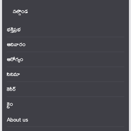
నల్గొండ
భక్తిప్రభ
ఆదివారం
ఆరోగ్యం
సినిమా
కెరీర్
క్రైం
About us