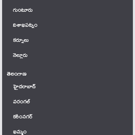
గుంటూరు
విశాఖపట్నం
కర్నూలు
నెల్లూరు
తెలంగాణ‌
హైదరాబాద్
వ‌రంగ‌ల్
కరీంనగర్
ఖ‌మ్మం