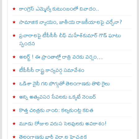
కాంగ్రెస్ ఎమ్మెల్యే కుటుంబంలో వివాదం..
సామాజిక న్యాయం, జాతీయ రాజకీయాలపై చర్చేనా?
ప్రచారాలపై టీపీసీసీ చీఫ్ మహేశ్‌కుమార్ గౌడ్ ఘాటు
స్పందన
అల‌ర్ట్ ! ఈ ప్రాంతాల్లో రాత్రి వరకు వర్షం…
టీపీసీసీ రాష్ట్ర కార్యవర్గ సమావేశం
ఒడిశా నైనీ గని బొగ్గుతో తెలంగాణకు తొలి రైలు
అన్ని అత్యవసర సేవలకు ఒక్క‌టే నెంబ‌ర్‌
కొత్త చరిత్రకు నాంది: క‌ల్వ‌కుంట్ల కవిత
మూడు రోజుల వరుస సెలవులకు అవకాశం!
తెలంగాణకు భారీ వర్షాల హెచ్చరిక