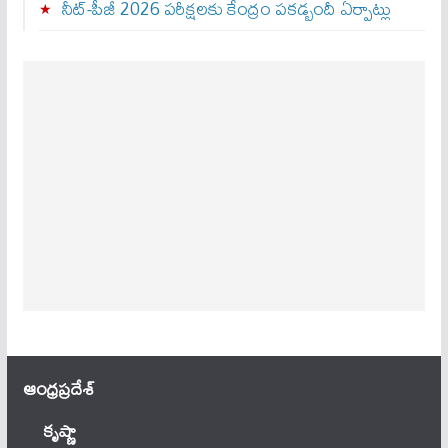
నీట్-పీజీ 2026 పరీక్షలకు కేంద్రం పకడ్బందీ ఏర్పాట్లు
ఆంధ్ర‌ప్ర‌దేశ్
కృష్ణా