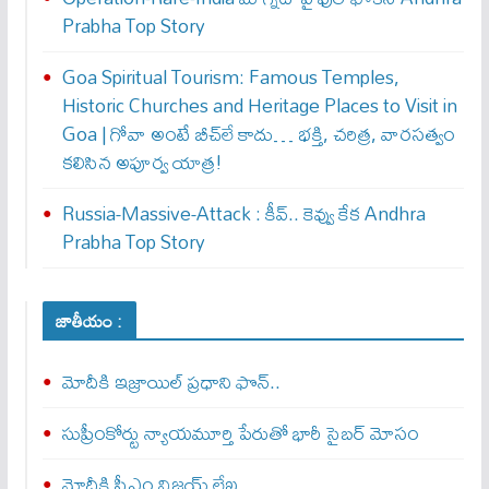
Prabha Top Story
Goa Spiritual Tourism: Famous Temples,
Historic Churches and Heritage Places to Visit in
Goa | గోవా అంటే బీచ్‌లే కాదు… భక్తి, చరిత్ర, వారసత్వం
కలిసిన అపూర్వ యాత్ర!
Russia-Massive-Attack : కీవ్‌.. కెవ్వు కేక‌ Andhra
Prabha Top Story
జాతీయం :
మోదీకి ఇజ్రాయిల్ ప్ర‌ధాని ఫొన్..
సుప్రీంకోర్టు న్యాయమూర్తి పేరుతో భారీ సైబర్ మోసం
మోదీకి సీఎం విజయ్ లేఖ