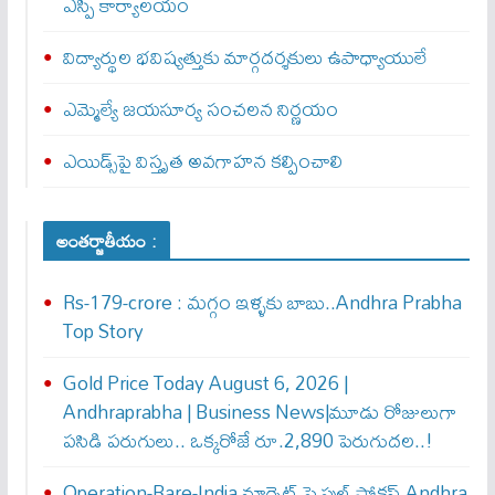
ఎస్పీ కార్యాలయం
విద్యార్థుల భవిష్యత్తుకు మార్గదర్శకులు ఉపాధ్యాయులే
ఎమ్మెల్యే జయసూర్య సంచలన నిర్ణయం
ఎయిడ్స్‌పై విస్తృత అవగాహన కల్పించాలి
అంతర్జాతీయం :
Rs-179-crore : మ‌గ్గం ఇళ్ళ‌కు బాబు..Andhra Prabha
Top Story
Gold Price Today August 6, 2026 |
Andhraprabha | Business News|మూడు రోజులుగా
పసిడి పరుగులు.. ఒక్కరోజే రూ.2,890 పెరుగుద‌ల‌..!
Operation-Rare-India మాగ్నెట్ పై ఫుల్ ఫోక‌స్ Andhra