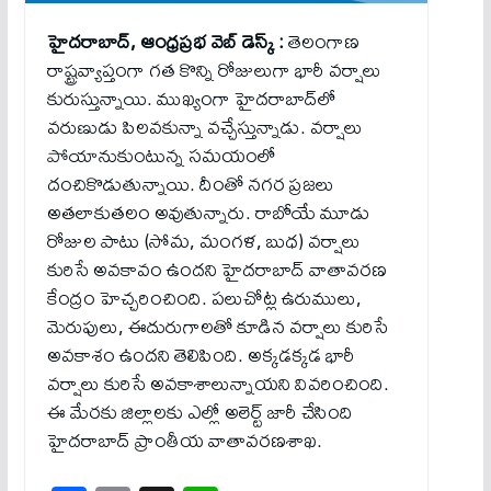
హైద‌రాబాద్‌, ఆంధ్ర‌ప్ర‌భ వెబ్ డెస్క్ :
తెలంగాణ
రాష్ట్ర‌వ్యాప్తంగా గ‌త కొన్ని రోజులుగా భారీ వర్షాలు
కురుస్తున్నాయి. ముఖ్యంగా హైద‌రాబాద్‌లో
వ‌రుణుడు పిల‌వ‌కున్నా వ‌చ్చేస్తున్నాడు. వ‌ర్షాలు
పోయానుకుంటున్న స‌మ‌యంలో
దంచికొడుతున్నాయి. దీంతో న‌గ‌ర ప్ర‌జ‌లు
అత‌లాకుత‌లం అవుతున్నారు. రాబోయే మూడు
రోజుల పాటు (సోమ‌, మంగ‌ళ‌, బుధ‌) వ‌ర్షాలు
కురిసే అవకావం ఉందని హైదరాబాద్ వాతావరణ
కేంద్రం హెచ్చరించింది. పలుచోట్ల ఉరుములు,
మెరుపులు, ఈదురుగాలతో కూడిన వర్షాలు కురిసే
అవకాశం ఉందని తెలిపింది. అక్కడక్కడ భారీ
వర్షాలు కురిసే అవకాశాలున్నాయని వివరించింది.
ఈ మేరకు జిల్లాలకు ఎల్లో అలెర్ట్‌ జారీ చేసింది
హైదరాబాద్‌ ప్రాంతీయ వాతావరణశాఖ.