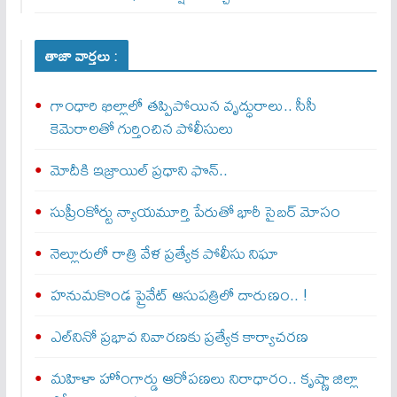
తాజా వార్తలు :
గాంధారి ఖిల్లాలో తప్పిపోయిన వృద్ధురాలు.. సీసీ
కెమెరాలతో గుర్తించిన పోలీసులు
మోదీకి ఇజ్రాయిల్ ప్ర‌ధాని ఫొన్..
సుప్రీంకోర్టు న్యాయమూర్తి పేరుతో భారీ సైబర్ మోసం
నెల్లూరులో రాత్రి వేళ ప్రత్యేక పోలీసు నిఘా
హనుమకొండ ప్రైవేట్ ఆసుపత్రిలో దారుణం.. !
ఎల్‌నినో ప్రభావ నివారణకు ప్రత్యేక కార్యాచరణ
మహిళా హోంగార్డు ఆరోపణలు నిరాధారం.. కృష్ణా జిల్లా