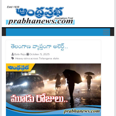
తెలంగాణ వ్యాప్తంగా అలెర్ట్‌..
Bala Raju
October 5, 2025
Heavy rains across Telangana state