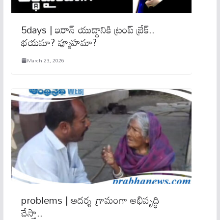
5days | ఇరాన్ యుద్ధానికి ట్రంప్ బ్రేక్..
భయమా? వ్యూహమా?
March 23, 2026
problems | ఆదర్శ గ్రామంగా అభివృద్ధి
చేస్తా..