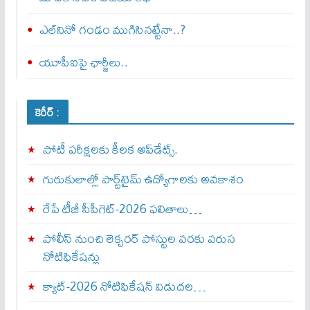
ఎల్‌నినో గండం ముగిసినట్టేనా..?
యూపీఐపై ఛార్జీలు..
కెరీర్ :
పోటీ పరీక్షలకు కీలక అప్‌డేట్స్.
గురుకులాల్లో పార్ట్‌టైమ్ ఉద్యోగాలకు అవకాశం
రేపే టీజీ సీపీగెట్‌-2026 ఫలితాలు…
పోలీస్ నుంచి లెక్చరర్ పోస్టుల వరకు వరుస
నోటిఫికేషన్లు
క్యాట్-2026 నోటిఫికేషన్ విడుదల…