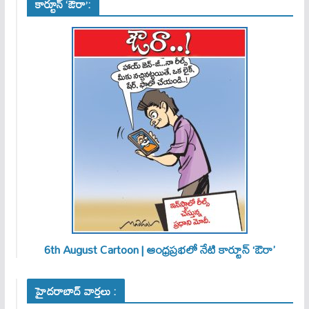
కార్టూన్ ‘ఔరా’:
6th August Cartoon | ఆంధ్రప్రభలో నేటి కార్టూన్ ‘ఔరా’
హైదరాబాద్ వార్తలు :