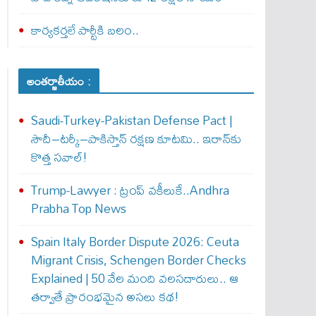
కార్యకర్తలే పార్టీకి బలం..
అంతర్జాతీయం :
Saudi-Turkey-Pakistan Defense Pact |
సౌదీ–టర్కీ–పాకిస్తాన్ రక్షణ కూటమి.. ఇరాన్‌కు
కొత్త సవాల్!
Trump-Lawyer : ట్రంప్ వ‌కీలుకే..Andhra
Prabha Top News
Spain Italy Border Dispute 2026: Ceuta
Migrant Crisis, Schengen Border Checks
Explained | 50 వేల మంది వలసదారులు.. ఆ
తర్వాతే ప్రారంభ‌మైన అసలు కథ!