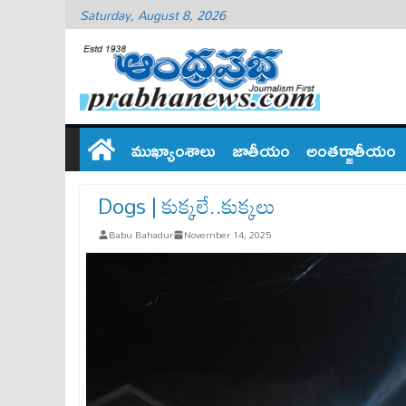
Saturday, August 8, 2026
ముఖ్యాంశాలు
జాతీయం
అంతర్జాతీయం
Dogs | కుక్కలే..కుక్కలు
Babu Bahadur
November 14, 2025