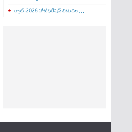
క్యాట్-2026 నోటిఫికేషన్ విడుదల…