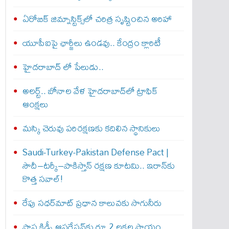
ఏరోబిక్‌ జిమ్నాస్టిక్స్‌లో చరిత్ర సృష్టించిన అరిహా
యూపీఐపై ఛార్జీలు ఉండవు.. కేంద్రం క్లారిటీ
హైదరాబాద్ లో పేలుడు..
అలర్ట్‌.. బోనాల వేళ హైదరాబాద్‌లో ట్రాఫిక్‌
ఆంక్షలు
మస్కి చెరువు పరిరక్షణకు కదిలిన స్థానికులు
Saudi-Turkey-Pakistan Defense Pact |
సౌదీ–టర్కీ–పాకిస్తాన్ రక్షణ కూటమి.. ఇరాన్‌కు
కొత్త సవాల్!
రేపు సధర్‌మాట్‌ ప్రధాన కాలువకు సాగునీరు
పాప కిడ్నీ ఆపరేషన్‌కు రూ.2 లక్షల సాయం