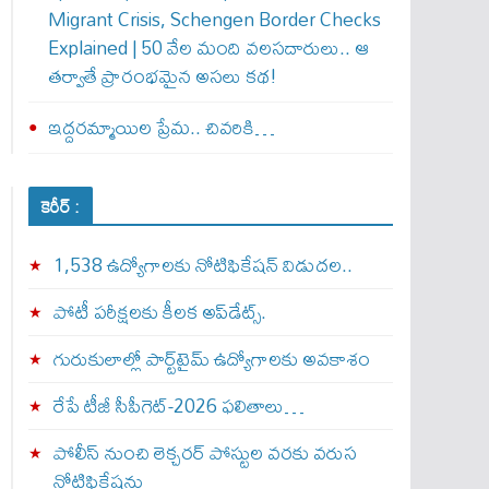
Migrant Crisis, Schengen Border Checks
Explained | 50 వేల మంది వలసదారులు.. ఆ
తర్వాతే ప్రారంభ‌మైన అసలు కథ!
ఇద్దరమ్మాయిల ప్రేమ.. చివరికి…
కెరీర్ :
1,538 ఉద్యోగాలకు నోటిఫికేషన్ విడుదల..
పోటీ పరీక్షలకు కీలక అప్‌డేట్స్.
గురుకులాల్లో పార్ట్‌టైమ్ ఉద్యోగాలకు అవకాశం
రేపే టీజీ సీపీగెట్‌-2026 ఫలితాలు…
పోలీస్ నుంచి లెక్చరర్ పోస్టుల వరకు వరుస
నోటిఫికేషన్లు