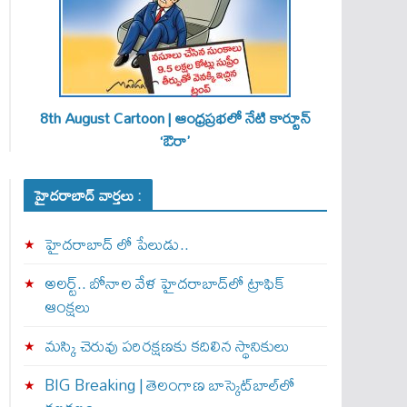
8th August Cartoon | ఆంధ్రప్రభలో నేటి కార్టూన్
‘ఔరా’
హైదరాబాద్ వార్తలు :
హైదరాబాద్ లో పేలుడు..
అలర్ట్‌.. బోనాల వేళ హైదరాబాద్‌లో ట్రాఫిక్‌
ఆంక్షలు
మస్కి చెరువు పరిరక్షణకు కదిలిన స్థానికులు
BIG Breaking | తెలంగాణ బాస్కెట్‌బాల్‌లో