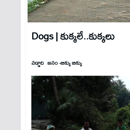
Dogs | కుక్కలే.
వడ్డాది జనం -బిక్కు బిక్కు