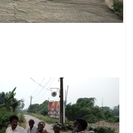
.కుక్కలు