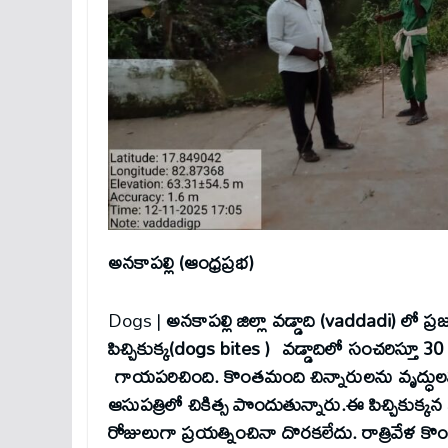
అనకాపల్లి (ఆంధ్రప్రభ)
Dogs |
అనకాపల్లి జిల్లా వడ్డాది (vaddadi) లో ప
పిచ్చికుక్క(dogs bites ) వడ్డాదిలో సంచరిస్తూ 3
గాయపరిచింది. కొంతమంది చిన్నారులను వృద్ధులను వ
ఆసుపత్రిలో చికిత్స పొందుతున్నారు.ఈ పిచ్చికుక
రోజులుగా ప్రయత్నించినా దొరకలేదు. రాత్రివేళ కొ