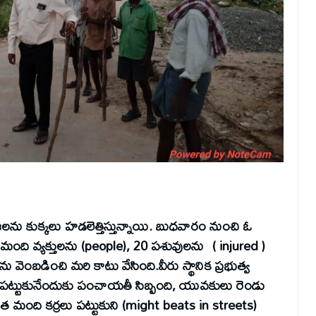
్రజలను కుక్కలు హడలెత్తిస్తున్నాయి. బుధవారం నుంచి ఓ
0 మంది వ్యక్తులను (people), 20 పశువులను ( injured )
ెంబడించి మరి కాటు వేసింది.వీరు స్థానిక ప్రభుత్వ
్కన పట్టుకునేందుకు పంచాయతీ సిబ్బంది, యువకులు రెండు
ంత మంది కర్రలు పట్టుకుని (might beats in streets)