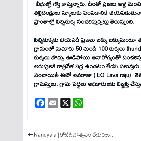
వీధుల్లో గస్తీ కాస్తున్నారు. దీంతో ప్రజలు ఇళ్
తల్లిదండ్రులు స్కూలుకు పంపడానికే భయపడుతున
ప్రాంతాల్లో పిచ్చికుక్క సంచరిస్తున్నట్లు తెలుస్తుంది.
పిచ్చికుక్కకు భయపడి ప్రజలు బిక్కు బిక్కుమంటూ తమ
గ్రామంలో సుమారు 50 నుండి 100 కుక్కలు (hundred
కుక్కలు బొచ్చు ఊడిపోయి అనారోగ్యంతో సంచరిస్త
అరుపులకి రాత్రివేళ నిద్ర ఉండటం లేదని పలువుర
పంచాయితీ ఈవో లవరాజు ( EO Lava raju) తెలిపార
గ్రామస్తులు, గ్రామ పెద్దలు అధికారులకు విజ్ఞప్తి చేస్తు
Fa
E
X
W
ce
m
ha
bo
ail
ts
ok
A
Nandyala | కోటిదీపోత్సవం వేడుకలు..