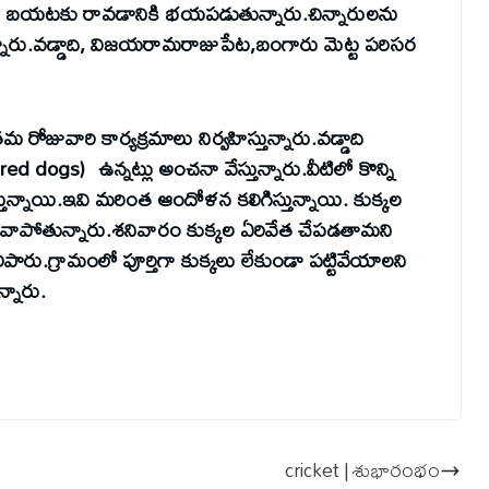
ల నుంచి బయటకు రావడానికి భయపడుతున్నారు.చిన్నారులను
్నారు.వడ్డాది, విజయరామరాజుపేట,బంగారు మెట్ట పరిసర
 రోజువారి కార్యక్రమాలు నిర్వహిస్తున్నారు.వడ్డాది
 dogs) ఉన్నట్లు అంచనా వేస్తున్నారు.వీటిలో కొన్ని
ున్నాయి.ఇవి మరింత ఆందోళన కలిగిస్తున్నాయి. కుక్కల
ు వాపోతున్నారు.శనివారం కుక్కల ఏరివేత చేపడతామని
ు.గ్రామంలో పూర్తిగా కుక్కలు లేకుండా పట్టివేయాలని
న్నారు.
cricket | శుభారంభం