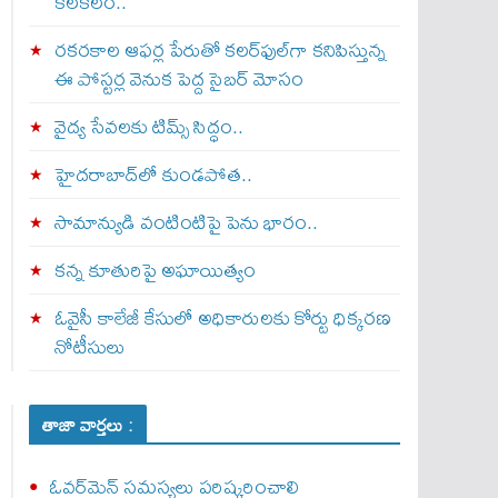
కలకలం..
రకరకాల ఆఫర్ల పేరుతో కలర్‌ఫుల్‌గా కనిపిస్తున్న
ఈ పోస్టర్ల వెనుక పెద్ద సైబర్ మోసం
వైద్య సేవలకు టిమ్స్‌ సిద్ధం..
హైదరాబాద్‌లో కుండపోత..
సామాన్యుడి వంటింటిపై పెను భారం..
కన్న కూతురిపై అఘాయిత్యం
ఓవైసీ కాలేజీ కేసులో అధికారులకు కోర్టు ధిక్కరణ
నోటీసులు
తాజా వార్తలు :
ఓవర్‌మెన్‌ సమస్యలు పరిష్కరించాలి