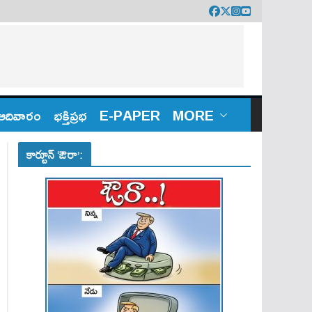
ఆదివారం
భక్తిప్రభ
E-PAPER
MORE
కార్టూన్ ‘ఔరా’: