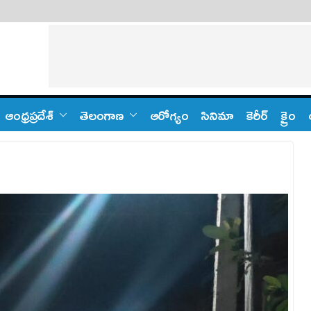
ఆంధ్ర‌ప్ర‌దేశ్
తెలంగాణ‌
ఆరోగ్యం
సినిమా
కెరీర్
క్రైం