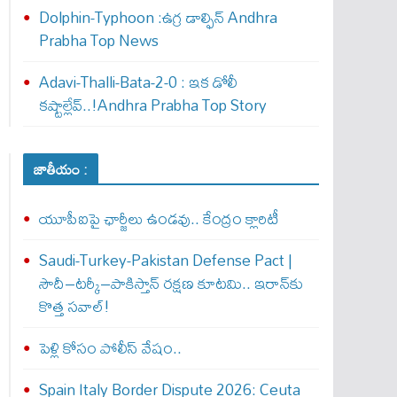
Dolphin-Typhoon :ఉగ్ర డాల్ఫిన్ Andhra
Prabha Top News
Adavi-Thalli-Bata-2-0 : ఇక డోలీ
క‌ష్టాల్లేవ్..!Andhra Prabha Top Story
జాతీయం :
యూపీఐపై ఛార్జీలు ఉండవు.. కేంద్రం క్లారిటీ
Saudi-Turkey-Pakistan Defense Pact |
సౌదీ–టర్కీ–పాకిస్తాన్ రక్షణ కూటమి.. ఇరాన్‌కు
కొత్త సవాల్!
పెళ్లి కోసం పోలీస్ వేషం..
Spain Italy Border Dispute 2026: Ceuta