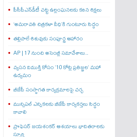
పీసీపీఎన్‌డీటీ చట్ట ఉల్లంఘనలకు కఠిన శిక్షలు
‘అమరావతి చిత్రకళా వీధి’కి గుంటూరు సిద్ధం
తల్లిపాలే శిశువుకు సంపూర్ణ ఆహారం
AP | 17 నుంచి అసెంబ్లీ సమావేశాలు..
వ్యసన విముక్తి కోసం ’10 కోట్ల ప్రతిజ్ఞల’ మహా
ఉద్యమం
బీజేపీ సంస్థాగత కార్యక్రమాలపై చర్చ
మున్సిపల్ ఎన్నికలకు బీజేపీ కార్యకర్తలు సిద్ధం
కావాలి
ప్రొఫెసర్ జయశంకర్ ఆశయాలు భావితరాలకు
స్ఫూర్తి