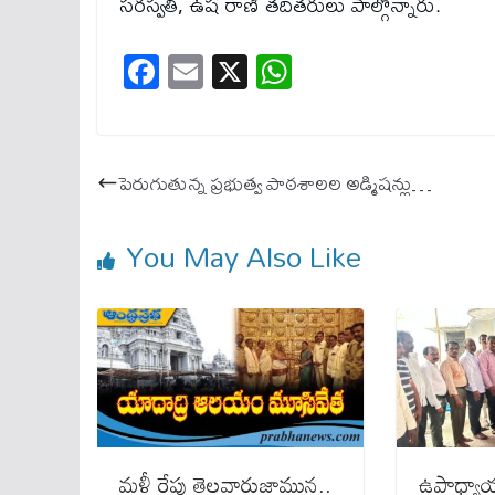
సరస్వతి, ఉష రాణి తదితరులు పాల్గొన్నారు.
Fa
E
X
W
ce
m
ha
bo
ail
ts
ok
A
పెరుగుతున్న ప్రభుత్వ పాఠశాలల అడ్మిషన్లు…
pp
You May Also Like
మ‌ళ్లీ రేపు తెల్ల‌వారుజామున‌..
ఉపాధ్యాయ