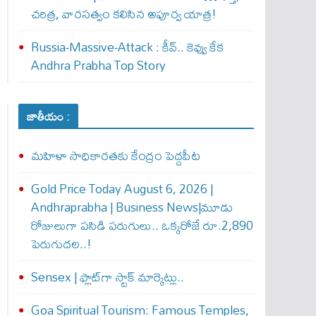
చరిత్ర, వారసత్వం కలిసిన అపూర్వ యాత్ర!
Russia-Massive-Attack : కీవ్‌.. కెవ్వు కేక‌
Andhra Prabha Top Story
జాతీయం :
మహిళా సాధికారతకు కేంద్రం పెద్దపీట
Gold Price Today August 6, 2026 |
Andhraprabha | Business News|మూడు
రోజులుగా పసిడి పరుగులు.. ఒక్కరోజే రూ.2,890
పెరుగుద‌ల‌..!
Sensex | ఫ్లాట్‌గా స్టాక్ మార్కెట్లు..
Goa Spiritual Tourism: Famous Temples,