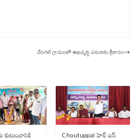
చేంగల్ గ్రామంలో అభివృద్ధి పనులకు శ్రీకారం
 కుటుంబానికి
Choutuppal హైర్ బస్