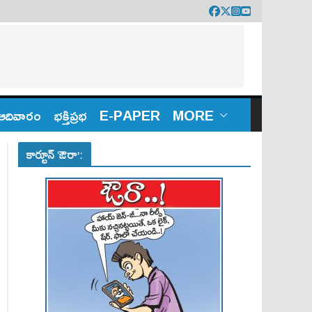
ఆదివారం
భక్తిప్రభ
E-PAPER
MORE
కార్టూన్ ‘ఔరా’: