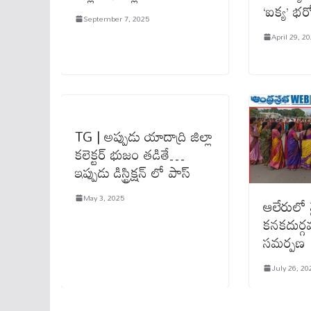
‘ఐక్య’ భ
September 7, 2025
April 29, 2
TG | అప్పుడు యాదాద్రి జిల్లా
క‌లెక్ట‌ర్ భుజం త‌డితే…
ఇప్పుడు డిస్ట్రిక్ష‌న్ లో పాస్
May 3, 2025
ఆలేరులో
కనకదుర్గ
సమర్పణ
July 26, 20