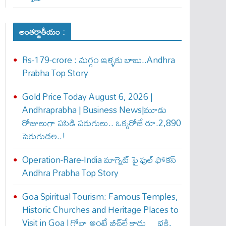
అంతర్జాతీయం :
Rs-179-crore : మ‌గ్గం ఇళ్ళ‌కు బాబు..Andhra
Prabha Top Story
Gold Price Today August 6, 2026 |
Andhraprabha | Business News|మూడు
రోజులుగా పసిడి పరుగులు.. ఒక్కరోజే రూ.2,890
పెరుగుద‌ల‌..!
Operation-Rare-India మాగ్నెట్ పై ఫుల్ ఫోక‌స్
Andhra Prabha Top Story
Goa Spiritual Tourism: Famous Temples,
Historic Churches and Heritage Places to
Visit in Goa | గోవా అంటే బీచ్‌లే కాదు… భక్తి,