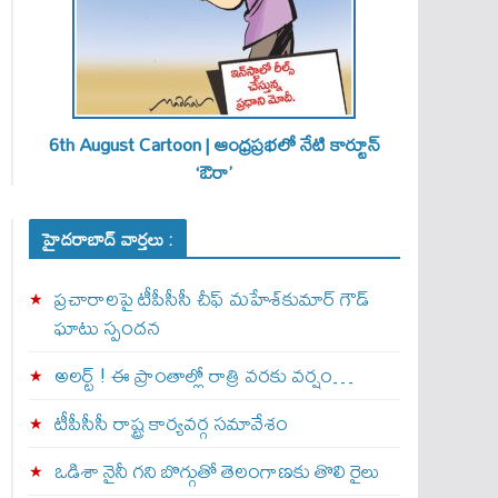
6th August Cartoon | ఆంధ్రప్రభలో నేటి కార్టూన్
‘ఔరా’
హైదరాబాద్ వార్తలు :
ప్రచారాలపై టీపీసీసీ చీఫ్ మహేశ్‌కుమార్ గౌడ్
ఘాటు స్పందన
అల‌ర్ట్ ! ఈ ప్రాంతాల్లో రాత్రి వరకు వర్షం…
టీపీసీసీ రాష్ట్ర కార్యవర్గ సమావేశం
ఒడిశా నైనీ గని బొగ్గుతో తెలంగాణకు తొలి రైలు