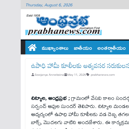
Thursday, August 6, 2026
ముఖ్యాంశాలు
జాతీయం
అంతర్జాతీయం
ఉపాధి హామీ కూలీలకు అత్యవసర సరుకులన
Sowjanya Anneboina
May 11, 2026
prabhanews.com
చిట్యాల, ఆంధ్రప్రభ ;
గ్రామంలో వేసవి కాలం సందర్భం
సర్పంచ్ ఆవుల సుందర్ తెలిపారు. చిట్యాల మండలం
ఆధ్వర్యంలో ఉపాధి హామీ కూలీలకు వడ దెబ్బ తగలకుం
బాక్స్, మొదలగు వాటిని అందజేశారు. ఈ కార్యక్రమంలో 