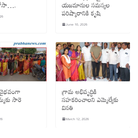
రోసా….
యజమానుల సమస్యల
పరిష్కారానికి కృషి
026
June 10, 2026
 వైభవంగా
గ్రామ అభివృద్ధికి
మ్మకు సారె
సహకరించాలని ఎమ్మెల్యేకు
వినతి
26
March 12, 2026