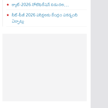
క్యాట్-2026 నోటిఫికేషన్ విడుదల…
నీట్-పీజీ 2026 పరీక్షలకు కేంద్రం పకడ్బందీ
ఏర్పాట్లు