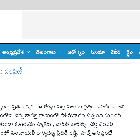
ఆంధ్ర‌ప్ర‌దేశ్
తెలంగాణ‌
ఆరోగ్యం
సినిమా
కెరీర్
క్రైం
ు పంపిణీ
గా ప్రతి ఒక్కరు ఆరోగ్యం పట్ల పలు జాగ్రత్తలు పాటించాలని
లోని చిన్న కాపర్తి గ్రామంలో సోమవారం సర్పంచ్ సుందర్
డా ఓఆర్ఎస్ ప్యాకెట్లు, వాటర్ బాటిల్స్, ఫస్ట్ ఎయిడ్
పంచాయతీ కార్యదర్శి శ్రీధర్ రెడ్డి, హెల్త్ అసిస్టెంట్