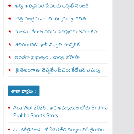
అన్ని అత్యవసర సేవలకు ఒక్క‌టే నెంబ‌ర్‌
కొత్త చరిత్రకు నాంది: క‌ల్వ‌కుంట్ల కవిత
మూడు రోజుల వరుస సెలవులకు అవకాశం!
తెలంగాణకు భారీ వర్షాల హెచ్చరిక
అండగా ప్రభుత్వం.. మంత్రి భరోసా
‘జై తెలంగాణ’ చెప్పలేని సీఎం: కేటీఆర్ విమర్శ
తాజా వార్తలు :
Aca-Wpl-2026 : ఇక అమ్మాయిల జోరు Sndhra
Prabha Sports Story
మందోళ్లగూడెంలో సీసీ రోడ్ల నిర్మాణానికి శ్రీకారం