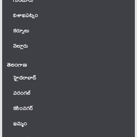
విశాఖపట్నం
కర్నూలు
నెల్లూరు
తెలంగాణ‌
హైదరాబాద్
వ‌రంగ‌ల్
కరీంనగర్
ఖ‌మ్మం