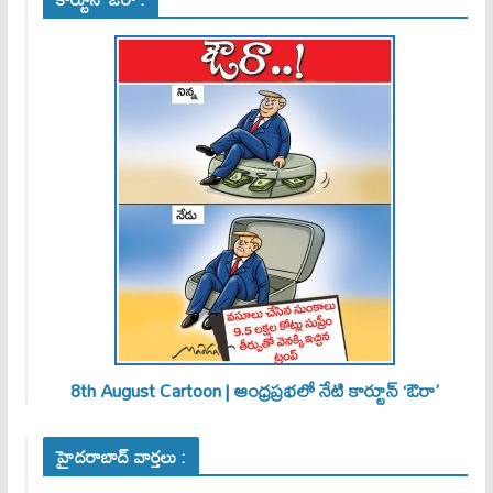
8th August Cartoon | ఆంధ్రప్రభలో నేటి కార్టూన్ ‘ఔరా’
హైదరాబాద్ వార్తలు :