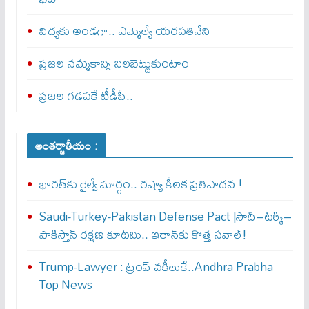
విద్యకు అండగా.. ఎమ్మెల్యే యరపతినేని
ప్రజల నమ్మకాన్ని నిలబెట్టుకుంటాం
ప్రజల గడపకే టీడీపీ..
అంతర్జాతీయం :
భారత్‌కు రైల్వే మార్గం.. రష్యా కీలక ప్రతిపాదన !
Saudi-Turkey-Pakistan Defense Pact |సౌదీ–టర్కీ–
పాకిస్తాన్ రక్షణ కూటమి.. ఇరాన్‌కు కొత్త సవాల్!
Trump-Lawyer : ట్రంప్ వ‌కీలుకే..Andhra Prabha
Top News