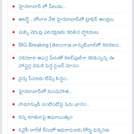
హైదరాబాద్ లో పేలుడు..
అలర్ట్‌.. బోనాల వేళ హైదరాబాద్‌లో ట్రాఫిక్‌ ఆంక్షలు
మస్కి చెరువు పరిరక్షణకు కదిలిన స్థానికులు
BIG Breaking | తెలంగాణ బాస్కెట్‌బాల్‌లో కలకలం..
రకరకాల ఆఫర్ల పేరుతో కలర్‌ఫుల్‌గా కనిపిస్తున్న ఈ
పోస్టర్ల వెనుక పెద్ద సైబర్ మోసం
వైద్య సేవలకు టిమ్స్‌ సిద్ధం..
హైదరాబాద్‌లో కుండపోత..
సామాన్యుడి వంటింటిపై పెను భారం..
కన్న కూతురిపై అఘాయిత్యం
ఓవైసీ కాలేజీ కేసులో అధికారులకు కోర్టు ధిక్కరణ