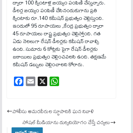
ద్వారా 100 క్వింటాళ్ల బియ్యం పంపిణీ చేస్తున్నారు.
డీలర్ల బియ్యం పంపిణీ చేసినందుకుగాను ప్రతి
క్వింటాకు రూ.140 క‌మీష‌న్‌ ప్రభుత్వం చెల్లిస్తుంది.
ఇందులో 95 రూపాయలు ,కేంద్ర ప్రభుత్వం ద్వారా
45 రూపాయలు రాష్ట్ర ప్రభుత్వం చెల్లిస్తోంది. గత
ఏడు నెలలుగా రేషన్ డీలర్లకు క‌మీష‌న్‌ రావాల్సి
ఉంది. సుమారు 6 కోట్లకు పైగా రేషన్ డీలర్లకు
బకాయిలు ప్రభుత్వం చెల్లించవలసి ఉంది. త‌క్ష‌ణ‌మే
క‌మీష‌న్ డ‌బ్బులు చెల్లించాల‌ని కోరారు.
Fa
E
X
W
ce
m
ha
bo
ail
ts
ok
A
పోలీసు అమరవీరుల స్ధూపానికి ఘన నివాళి
pp
సోషల్ మీడియాను దుర్వినియోగం చేస్తే చ‌ర్య‌లు
కార్టూన్ ‘ఔరా’: