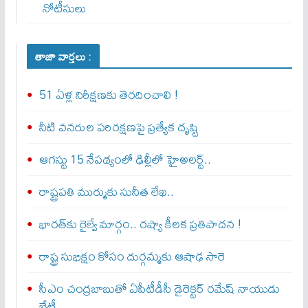
నోటీసులు
తాజా వార్తలు :
51 ఏళ్ల నిరీక్షణకు తెరదించాలి !
నీటి వనరుల పరిరక్షణపై ప్రత్యేక దృష్టి
ఆగస్టు 15 నేపథ్యంలో ఢిల్లీలో హైఅలర్ట్..
రాష్ట్రపతి ముర్ముకు సునీత లేఖ..
భారత్‌కు రైల్వే మార్గం.. రష్యా కీలక ప్రతిపాదన !
రాష్ట్ర సుభిక్షం కోసం దుర్గమ్మకు ఆషాఢ సారె
సీఎం చంద్రబాబుతో ఏపీటీడీసీ డైరెక్టర్‌ రమేష్‌ నాయుడు
భేటీ