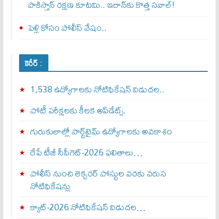
పాకిస్తాన్ రక్షణ కూటమి.. ఇరాన్‌కు కొత్త సవాల్!
పెళ్లి కోసం పోలీస్ వేషం..
కెరీర్ :
1,538 ఉద్యోగాలకు నోటిఫికేషన్ విడుదల..
పోటీ పరీక్షలకు కీలక అప్‌డేట్స్.
గురుకులాల్లో పార్ట్‌టైమ్ ఉద్యోగాలకు అవకాశం
రేపే టీజీ సీపీగెట్‌-2026 ఫలితాలు…
పోలీస్ నుంచి లెక్చరర్ పోస్టుల వరకు వరుస
నోటిఫికేషన్లు
క్యాట్-2026 నోటిఫికేషన్ విడుదల…