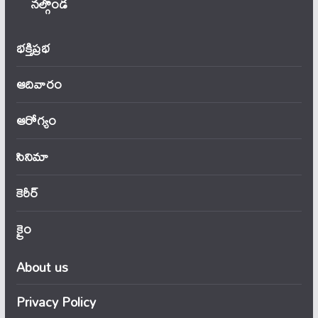
నల్గొండ
భక్తిప్రభ
ఆదివారం
ఆరోగ్యం
సినిమా
కెరీర్
క్రైం
About us
Privacy Policy