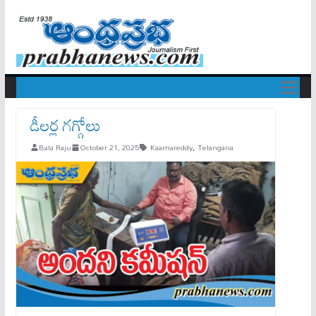
డీల‌ర్ల గ‌గ్గోలు
Bala Raju
October 21, 2025
Kaamareddy
,
Telangana