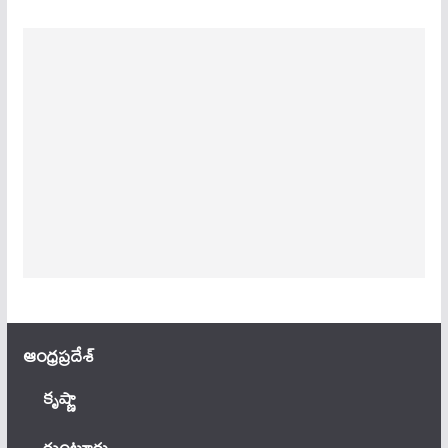
ఆంధ్ర‌ప్ర‌దేశ్
కృష్ణా
గుంటూరు