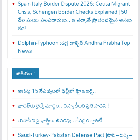
Spain Italy Border Dispute 2026: Ceuta Migrant
Crisis, Schengen Border Checks Explained | 50
వేల మంది వలసదారులు.. ఆ తర్వాతే ప్రారంభ‌మైన అసలు
కథ!
Dolphin-Typhoon :ఉగ్ర డాల్ఫిన్ Andhra Prabha Top
News
జాతీయం :
ఆగస్టు 15 నేపథ్యంలో ఢిల్లీలో హైఅలర్ట్..
భారత్‌కు రైల్వే మార్గం.. రష్యా కీలక ప్రతిపాదన !
యూపీఐపై ఛార్జీలు ఉండవు.. కేంద్రం క్లారిటీ
Saudi-Turkey-Pakistan Defense Pact |సౌదీ–టర్కీ–