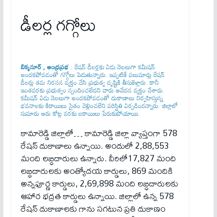
డీల‌ర్ల గ‌గ్గోలు
బిక్కనూర్ , ఆంధ్రప్రభ
: రేష‌న్ డీల‌ర్ల‌కు ఏడు నెల‌లుగా క‌మీష‌న్
అంద‌క‌పోవ‌డంతో గ‌గ్గోలు పెడుతున్నారు. ఇప్ప‌టికే ప‌లుమార్లు రేష‌న్
డీల‌ర్లు త‌మ నిర‌స‌న వ్య‌క్తం చేసి ప్ర‌భుత్వ దృష్టికి తీసుకెళ్లారు. కానీ
ఇంత‌వ‌ర‌కు ప్ర‌భుత్వం స్పందించ‌లేద‌ని వారు ఆవేద‌న వ్య‌క్తం చేశారు.
క‌మీష‌న్ ఏడు నెలలుగా అంద‌క‌పోవ‌డంతో దుకాణాలు నిర్వ‌హిస్తున్న
భ‌వ‌నాల‌కు కిరాయిలు సైతం చెల్లించలేని పరిస్థితి ఏర్పడింద‌న్నారు. జిల్లాలో
సుమారు ఆరు కోట్ల వరకు బకాయిలు పేరుకుపోయాయి.
కామారెడ్డి జిల్లాలో… కామారెడ్డి జిల్లా వ్యాప్తంగా 578
రేషన్ దుకాణాలు ఉన్నాయి. అందులో 2,88,553
మంది లబ్ధిదారులు ఉన్నారు. వీరిలో17,827 మంది
లబ్ధిదారులకు అంత్యోదయ కార్డులు, 869 మందికి
అన్నపూర్ణ కార్డులు, 2,69,898 మంది లబ్ధిదారులకు
ఆహార భద్రత కార్డులు ఉన్నాయి. జిల్లాలో ఉన్న 578
రేషన్ దుకాణాలకు గాను సగటున ప్రతి దుకాణం