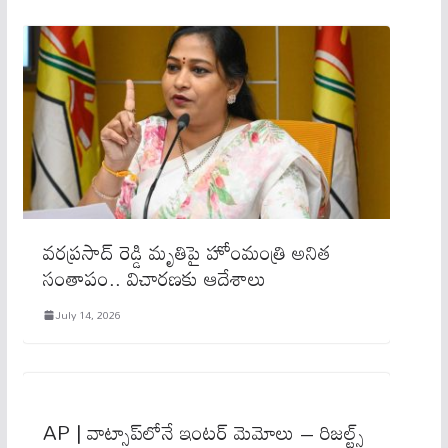
వరప్రసాద్ రెడ్డి మృతిపై హోంమంత్రి అనిత
సంతాపం.. విచారణకు ఆదేశాలు
July 14, 2026
AP | వాట్సాప్‌లోనే ఇంట‌ర్ మెమోలు – రిజల్ట్స్