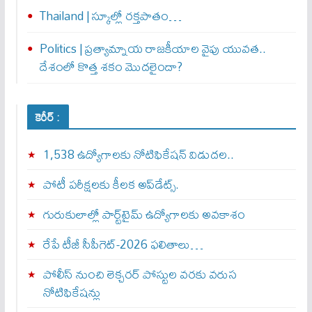
Thailand | స్కూల్లో రక్తపాతం…
Politics | ప్రత్యామ్నాయ రాజకీయాల వైపు యువత..
దేశంలో కొత్త శకం మొదలైందా?
కెరీర్ :
1,538 ఉద్యోగాలకు నోటిఫికేషన్ విడుదల..
పోటీ పరీక్షలకు కీలక అప్‌డేట్స్.
గురుకులాల్లో పార్ట్‌టైమ్ ఉద్యోగాలకు అవకాశం
రేపే టీజీ సీపీగెట్‌-2026 ఫలితాలు…
పోలీస్ నుంచి లెక్చరర్ పోస్టుల వరకు వరుస
నోటిఫికేషన్లు