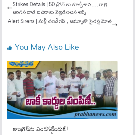
ok
A
Strikes Details | 50 డ్రోన్ లు కూల్చేశాం … రాత్రి
pp
జ‌రిగిన దాడి వివ‌రాలు వెల్ల‌డించిన ఆర్మీ
Alert Sirens | మ‌ళ్లీ చండీగ‌డ్ , జ‌మ్మూలో సైర‌న్ల మోత
…
You May Also Like
కాంగ్రెస్‌ను ఎండ‌గ‌ట్టేందుకే!