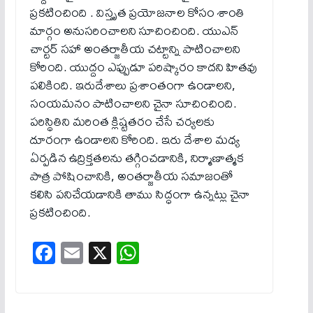
ప్రకటించింది . విస్తృత ప్రయోజనాల కోసం శాంతి
మార్గం అనుసరించాలని సూచించింది. యుఎన్
చార్టర్ సహా అంతర్జాతీయ చట్టాన్ని పాటించాలని
కోరింది. యుద్దం ఎప్పుడూ పరిష్కారం కాద‌ని హిత‌వు
ప‌లికింది. ఇరుదేశాలు ప్రశాంతంగా ఉండాల‌ని,
సంయమనం పాటించాలని చైనా సూచించింది.
పరిస్థితిని మరింత క్లిష్టతరం చేసే చర్యలకు
దూరంగా ఉండాల‌ని కోరింది. ఇరు దేశాల మ‌ధ్య
ఏర్పడిన ఉద్రిక్తతలను తగ్గించడానికి, నిర్మాణాత్మక
పాత్ర పోషించానికి, అంతర్జాతీయ సమాజంతో
కలిసి పనిచేయడానికి తాము సిద్ధంగా ఉన్నట్లు చైనా
ప్రకటించింది.
Fa
E
X
W
ce
m
ha
bo
ail
ts