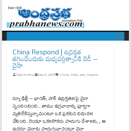
China Respond | ఉద్రిక్త‌త
త‌గ్గించేందుకు మ‌ధ్య‌వ‌ర్తిత్వానికి రెడీ –
చైనా
Gopi Krishna
May 9, 2025
China
,
India
,
pak
,
respond
న్యూ ఢిల్లీ – భారత్, పాక్ ఉద్రిక్తతలపై చైనా
స్పందించింది.. తాము ఉగ్ర‌వాదాన్ని పూర్తిగా
వ్య‌తిరేకిస్తున్నామంటూ ఒక ప్ర‌క‌ట‌న విడుద‌ల
చేసింది. రెండూ ఒకరికొకరు పొరుగు దేశాల‌ని, , ఆ
ఇద్దరూ చైనాకు పొరుగువారంటూ చైనా