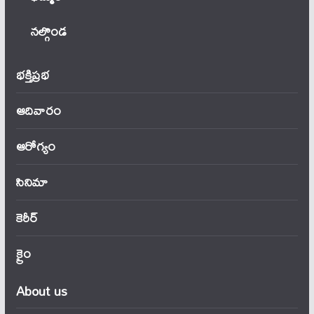
నల్గొండ
భక్తిప్రభ
ఆదివారం
ఆరోగ్యం
సినిమా
కెరీర్
క్రైం
About us