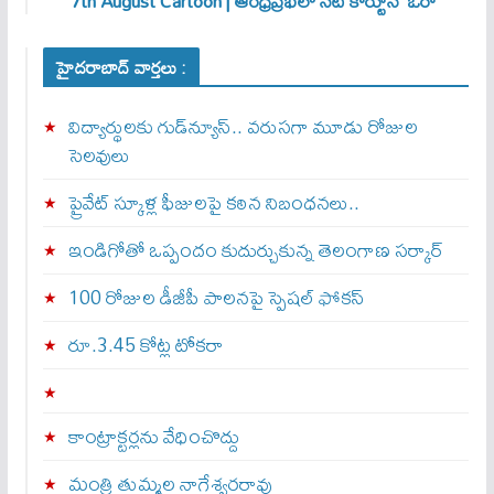
7th August Cartoon | ఆంధ్రప్రభలో నేటి కార్టూన్ ‘ఔరా’
హైదరాబాద్ వార్తలు :
విద్యార్థులకు గుడ్‌న్యూస్.. వరుసగా మూడు రోజుల
సెలవులు
ప్రైవేట్ స్కూళ్ల ఫీజులపై కఠిన నిబంధనలు..
ఇండిగోతో ఒప్పందం కుదుర్చుకున్న తెలంగాణ స‌ర్కార్
100 రోజుల డీజీపీ పాలనపై స్పెషల్ ఫోకస్
రూ.3.45 కోట్ల టోకరా
కాంట్రాక్టర్లను వేధించొద్దు
మంత్రి తుమ్మల నాగేశ్వరరావు