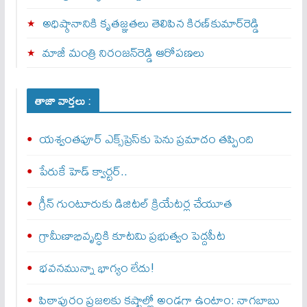
అధిష్ఠానానికి కృతజ్ఞతలు తెలిపిన కిరణ్‌కుమార్‌రెడ్డి
మాజీ మంత్రి నిరంజన్‌రెడ్డి ఆరోపణలు
తాజా వార్తలు :
యశ్వంతపూర్ ఎక్స్‌ప్రెస్‌కు పెను ప్రమాదం తప్పింది
పేరుకే హెడ్ క్వార్టర్..
గ్రీన్ గుంటూరుకు డిజిటల్ క్రియేటర్ల చేయూత
గ్రామీణాభివృద్ధికి కూటమి ప్రభుత్వం పెద్దపీట
భవనమున్నా భాగ్యం లేదు!
పిఠాపురం ప్రజలకు కష్టాల్లో అండగా ఉంటాం: నాగబాబు