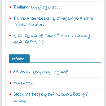
Thailand | స్కూల్లో రక్తపాతం…
Trump-Anger-Leaks : ట్రంప్ ఆగ్ర‌హోగ్రం Andhra
Prabha Top Story
ట్రంప్–రక్షణ మంత్రి మధ్య విభేదాలా? ఇరాన్ యుద్ధ
వ్యూహంపై కొత్త చర్చ
జాతీయం :
రీల్స్ గొడవ.. భార్య హత్య.. భర్త అరెస్ట్..
విడాకులొద్దు..
Stock market | నష్టాలతో ముగిసిన దేశీయ స్టాక్
మార్కెట్లు…