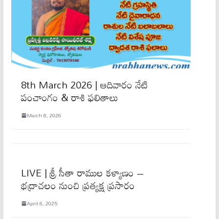
8th March 2026 | ఆదివారం నేటి
పంచాంగం & రాశి ఫలితాలు
March 8, 2026
LIVE | శ్రీ సీతా రాముల కళ్యాణం –
భద్రాచలం నుంచి ప్రత్యక్ష ప్రసారం
April 6, 2025