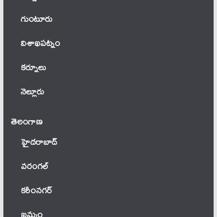
గుంటూరు
విశాఖపట్నం
కర్నూలు
నెల్లూరు
తెలంగాణ‌
హైదరాబాద్
వ‌రంగ‌ల్
కరీంనగర్
ఖ‌మ్మం