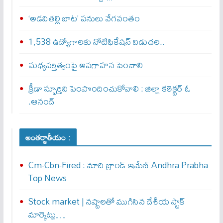
‘అడవితల్లి బాట’ పనులు వేగవంతం
1,538 ఉద్యోగాలకు నోటిఫికేషన్ విడుదల..
మధ్యవర్తిత్వంపై అవగాహన పెంచాలి
క్రీడా స్ఫూర్తిని పెంపొందించుకోవాలి : జిల్లా కలెక్టర్ ఓ
.ఆనంద్
అంతర్జాతీయం :
Cm-Cbn-Fired : మాది బ్రాండ్ ఇమేజ్ Andhra Prabha
Top News
Stock market | నష్టాలతో ముగిసిన దేశీయ స్టాక్
మార్కెట్లు…