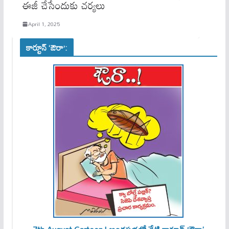
ఈజీ చేసేందుకు చ‌ర్య‌లు
April 1, 2025
కార్టూన్ ‘ఔరా’: