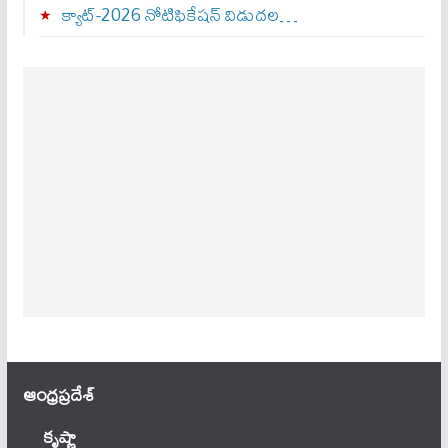
క్యాట్-2026 నోటిఫికేషన్ విడుదల…
ఆంధ్ర‌ప్ర‌దేశ్
కృష్ణా