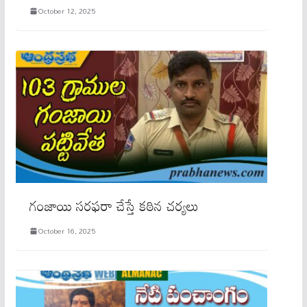
October 12, 2025
గంజాయి సరఫరా చేస్తే కఠిన చర్యలు
October 16, 2025